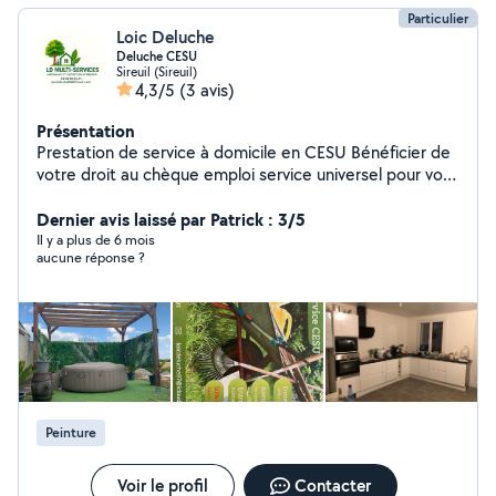
Particulier
Loic Deluche
Deluche CESU
Sireuil (Sireuil)
4,3/5
(3 avis)
Présentation
Prestation de service à domicile en CESU Bénéficier de
votre droit au chèque emploi service universel pour vos
petits travaux de la maison ou tout vos entretiens
extérieurs
Dernier avis laissé par Patrick : 3/5
Il y a plus de 6 mois
aucune réponse ?
Peinture
Voir le profil
Contacter