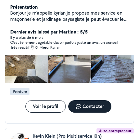
Présentation
Bonjour je m'appelle kyrian je propose mes service en
maçonnerie et jardinage paysagiste je peut évacuer les
déchet sur demande j'ai de l'expérience dans les deux
métier mais je suis assez polyvalent en autre tâche à
Dernier avis laissé par Martine : 5/5
demander merci
Il y a plus de 6 mois
C'est tellement agréable d'avoir parfois juste un avis, un conseil
Très reactif 👌☺️ Merci Kyrian
Peinture
Voir le profil
Contacter
Auto-entrepreneur
Kevin Klein (Pro Multiservice Kln)