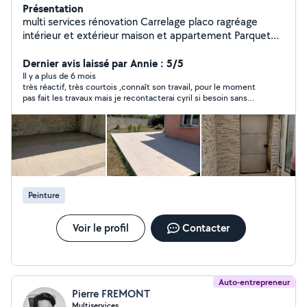
Présentation
multi services rénovation Carrelage placo ragréage
intérieur et extérieur maison et appartement Parquet
lambris Examine toutes propositions A l'écoute de vos
projets
Dernier avis laissé par Annie : 5/5
Il y a plus de 6 mois
très réactif, très courtois ,connaît son travail, pour le moment
pas fait les travaux mais je recontacterai cyril si besoin sans
problème
Peinture
Voir le profil
Contacter
Auto-entrepreneur
Pierre FREMONT
Multiservices