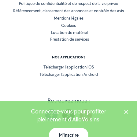
Politique de confidentialité et de respect de la vie privée
Référencement, classement des annonces et contrôle des avis
Mentions légales
Cookies
Location de matériel
Prestation de services
NOS APPLICATIONS
Télécharger l’application iOS
Télécharger l’application Android
Retrouvez-nous :
Connectez-vous pour profiter
pleinement d'AlloVoisins
M'inscrire
Version 25.5.3