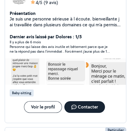
4/5
(9 avis)
Présentation
Je suis une personne sérieuse à l écoute. bienveillante j
ai travaillée dans plusieurs domaines ce qui m'a permis d
être autonome et organisée .
Dernier avis laissé par Dolores : 1/5
Il y a plus de 6 mois
Personne qui laisse des avis inutile et bêtement parce que je
ne la répond pas dans l’immédiat . Forcément j’aurai plus de 1
parce que je prends du temps à répondre donc oui je ne ferai
pas à faire avec elle
Baby-sitting
Voir le profil
Contacter
Particulier