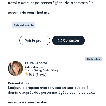
travaille avec les personnes âgées. Nous sommes 2 qui
tavaillons 1semaine sur 2 en CESU du lundi au dimanche
ainsi les jours fériés. Je suis a l'écoute, souriante et
Aucun avis pour l'instant
prends soins de mes patients.
Aide à domicile
Voir le profil
Contacter
Particulier
Laure Laporte
Aide a dimicile
Cestas (Bourg-Croix d'Hins)
5/5
(1 avis)
Présentation
Bonjour, je propose mes services en tant qu'aide à
domicile auprès des personnes âgées pour l'aide aux
repas, compagnie, entretien du logement) Bienveillante,
sérieuse, attentionnée, professionnelle. Je serai à votre
Aucun avis pour l'instant