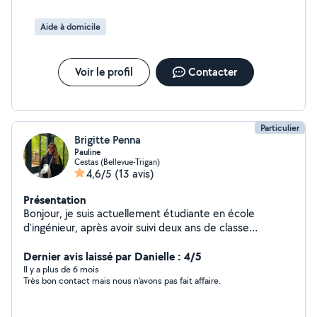
écoute.
Aide à domicile
Voir le profil
Contacter
Particulier
Brigitte Penna
Pauline
Cestas (Bellevue-Trigan)
4,6/5
(13 avis)
Présentation
Bonjour, je suis actuellement étudiante en école
d'ingénieur, après avoir suivi deux ans de classe
préparatoire scientifique. Dans le cadre de ma
recherche de petits boulots afin de financer mes
Dernier avis laissé par Danielle : 4/5
études je propose mes services dans plusieurs
Il y a plus de 6 mois
Très bon contact mais nous n’avons pas fait affaire.
domaines. Forte de deux années d'expérience dans le
ménage, ou j'effectuais des tâches chaque semaine, je
suis disponible pour des prestations de nettoyage, de