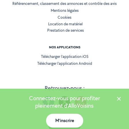
Référencement, classement des annonces et contrôle des avis
Mentions légales
Cookies
Location de matériel
Prestation de services
NOS APPLICATIONS
Télécharger l’application iOS
Télécharger l’application Android
Retrouvez-nous :
Connectez-vous pour profiter
pleinement d'AlloVoisins
M'inscrire
Version 25.5.3
Carte