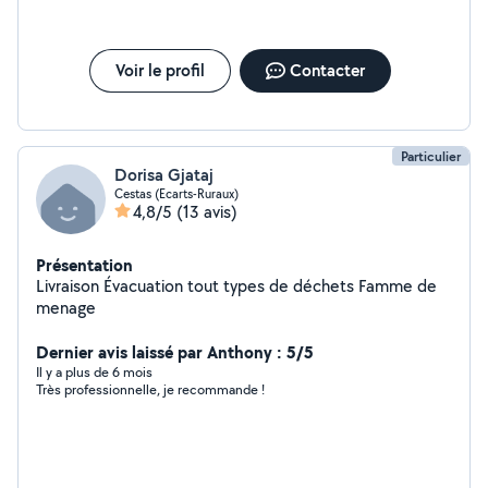
maison, mais également de voiture. Par ailleurs, au vu de
mon niveau scolaire, je peux également apporter mon
aide aux enfants pour leurs devoirs. Finalement,
Voir le profil
Contacter
amoureuse des animaux, je suis disponible pour garder
vos bêtes.
Particulier
Dorisa Gjataj
Cestas (Ecarts-Ruraux)
4,8/5
(13 avis)
Présentation
Livraison Évacuation tout types de déchets Famme de
menage
Dernier avis laissé par Anthony : 5/5
Il y a plus de 6 mois
Très professionnelle, je recommande !