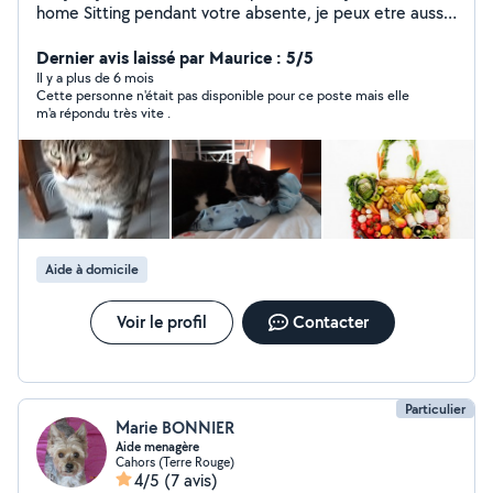
home Sitting pendant votre absente, je peux etre aussi
votre chauffeur personnel si besoin . Je suis
actuellement aide familiale quelques heures dans la
Dernier avis laissé par Maurice : 5/5
semaine et peut aussi vous rajouter à mon agenda si
Il y a plus de 6 mois
Cette personne n'était pas disponible pour ce poste mais elle
vous avez besoin aide pour ménage courses ou autres
m'a répondu très vite .
services . Je suis une personne de confiance qui aime la
rigueur et l honnêteté , je suis patiente , discrétion
assuré , je profites de la vie et je suis dispo et cordiale
avec les personnes qui m'entourent , et me respecte,
Je possède un véhicule personnel Paiement CESU
accepté Merci de m'avoir lu et à bientôt peut être.
Aide à domicile
Voir le profil
Contacter
Particulier
Marie BONNIER
Aide menagère
Cahors (Terre Rouge)
4/5
(7 avis)