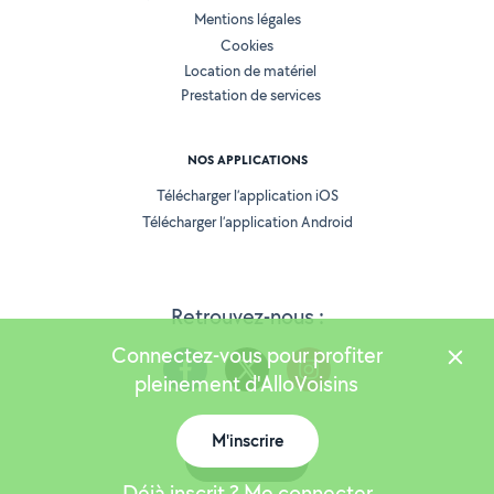
Mentions légales
Cookies
Location de matériel
Prestation de services
NOS APPLICATIONS
Télécharger l’application iOS
Télécharger l’application Android
Retrouvez-nous :
Connectez-vous pour profiter
pleinement d'AlloVoisins
M'inscrire
Version 25.5.3
Carte
Déjà inscrit ? Me connecter