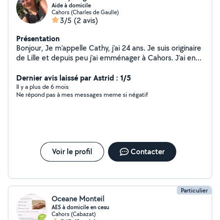
Aide à domicile
Cahors (Charles de Gaulle)
3/5
(2 avis)
Présentation
Bonjour, Je m'appelle Cathy, j'ai 24 ans. Je suis originaire
de Lille et depuis peu j'ai emménager à Cahors. J'ai en
ma possession le Bac Accompagnement Soin et Service
à la personne et le CAP petite enfance et je serais ravie
Dernier avis laissé par Astrid : 1/5
de pouvoir vous aider dans différents domaines tels que
Il y a plus de 6 mois
Ne répond pas à mes messages meme si négatif
( aide aux tâches ménagères, garde d'enfant,
confection et aide à la prise des repas, aide à la
toilette, accompagnement à la vie quotidienne) lorsque
vous en aurez besoin. Patiente, douce, organisée j'ai
également le sens des responsabilités. Je n'ai pas
encore le permis mais c'est en cours cependant je n'ai
Voir le profil
Contacter
pas peur de me déplacer à pied ou à vélo. Alors
n'hésitez surtout pas à me contacter si vous souhaitez
en savoir plus sur moi. À très bientôt
Particulier
Oceane Monteil
AES à domicile en cesu
Cahors (Cabazat)