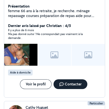
Présentation
femme 66 ans à la retraite, je recherche. ménage
repassage courses préparation de repas aide pour
animaux sérieuse discrète ordonner. Cahors et environs
paiement cesu.
Dernier avis laissé par Christian : 4/5
Il y a plus de 6 mois
N'a pas donné suite ! Ne correspondait pas vraiment à la
demande .
Aide à domicile
Voir le profil
Contacter
Particulier
Cathy Huguet