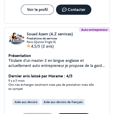
Voir le profil
Contacter
Auto-entrepreneur
Souad Azem (A.Z services)
Prestations de services
Paris (Quinze Vingts 8)
4,5/5
(2 avis)
Présentation
Titulaire d'un master 2 en langue anglaise et
actuellement auto entrepreneur je propose de la garde
d'enfants et de l'aide aux devoirs (plus de 3 ans
d'expérience).
Dernier avis laissé par Marame : 4/5
Il y a 5 mois
Ont n'as échanger seulment mais pas de prestation mais elle
es sympat
Aide aux devoirs
Aide aux devoirs de français