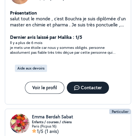
Présentation
salut tout le monde , c'est Bouchra je suis diplômée d'un
master en chimie et pharma . Je suis très ponctuelle ,
sérieuse , j'ai toujours eu des bonnes notes en maths,
physique, chimie, SVT. J'ai eu mon BAC avec mention . la
Dernier avis laissé par Malika : 1/5
cuisine c'est ma passion. J'ai donné cours à pleins
Il y a plus de 6 mois
je mets une étoile car nous y sommes obligés. personne
d'élèves sur allovoisins et les parents etaient très
absolument pas fiable très très déçue par cette personne qui
satisfaits.
de prime abord a l'air très sympathique mais attention cette
personne peut vous lâcher du jour au lendemain sans vous
donner signe de vie. très dommage je ne recommande
Aide aux devoirs
absolument pas.
Voir le profil
Contacter
Particulier
Emma Berdah Sabat
Enfants / courses / chiens
Paris (Picpus 16)
1/5
(1 avis)