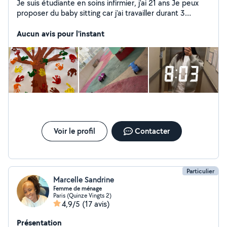
Je suis étudiante en soins infirmier, j'ai 21 ans Je peux
proposer du baby sitting car j'ai travailler durant 3
années en crèche ( nourrisson, bébé , jeunes enfants,
périscolaire) . Je suis également aide soignante et peu
Aucun avis pour l'instant
aider , pour les repas , l'hygiène, et l'aide à la toilette..
dans le cadre de complément de revenu pour mes
études
Voir le profil
Contacter
Particulier
Marcelle Sandrine
Femme de ménage
Paris (Quinze Vingts 2)
4,9/5
(17 avis)
Présentation