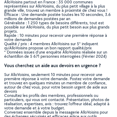
AlloVoisins partout en France : 35 000 communes
représentées sur AlloVoisins, du plus petit village à la plus
grande ville, trouvez un membre à proximité de chez vous !
Efficace : Une demande postée toutes les 10 secondes, 3.6
millions de demandes postées par an
Généraliste : 1 250 types de besoins différents, tout est
possible sur AlloVoisins, du plus petit besoin aux plus grands
projets.
Rapide : 10 minutes pour recevoir une première réponse à
votre demande
Qualité / prix : 4 membres AlloVoisins sur 5* indiquent
qu’AlloVoisins propose un bon rapport qualité/prix
* Données issues d’une enquête AlloVoisins réalisée sur un
échantillon de 5 671 personnes interrogées (Février 2024)
Vous cherchez un aide aux devoirs en urgence ?
Sur AlloVoisins, seulement 10 minutes pour recevoir une
première réponse à votre demande. Postez votre demande
et trouvez en quelques minutes un membre de confiance,
autour de chez vous, pour votre besoin urgent de aide aux
devoirs
Consultez les profils des membres, professionnels ou
particuliers, qui vous ont contacté. Présentation, photos de
réalisation, expertises, avis : trouvez l'offreur idéal, adapté à
votre demande et à votre budget.
Conversez ensemble depuis la messagerie AlloVoisins pour
des échanges sécurisés et efficaces grâce aux outils