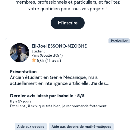
membres, professionnels et particuliers, et facilitez
votre quotidien pour tous vos projets !
M'inscrire
Particulier
Eli-Joel ESSONO-NZOGHE
Etudiant
Paris (Goutte d'Or 1)
5/5
(11 avis)
Présentation
Ancien étudiant en Génie Mécanique, mais
actuellement en intelligence artificielle. J'ai des
compétences en Maths physique, et pour celui qui veut
apprendre de la construction mécanique, pas de soucis
Dernier avis laissé par Isabelle : 5/5
je peux la lui transmettre. J'utilise aussi le logiciel
Il y a 29 jours
Excellent , il explique très bien, je recommande fortement
Solidworks pour le dessin des pièces mécaniques
assisté par ordinateurs. Je crois qu'il serait mieux de me
donner l'occasion et je ne vous décevrai pas.
Aide aux devoirs
Aide aux devoirs de mathématiques