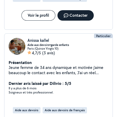
créatives et aide aux devoirs. Responsable, patiente et
dynamique, je sais créer un cadre sécurisant et
Voir le profil
Contacter
bienveillant. Disponible en semaine et le week-end, je
serais ravie de m'occuper de vos enfants !
Particulier
Anissa kallel
Aide aux devoirs+garde enfants
Paris (Quinze Vingts 10)
4,7/5
(3 avis)
Présentation
Jeune femme de 34 ans dynamique et motivée j'aime
beaucoup le contact avec les enfants, J'ai un réel
intérêt pour aider à leur développement et
épanouissement. Beaucoup d'expériences avec les
Dernier avis laissé par Dilivio : 5/5
adultes et les enfants J'ai un bac+5 dans le médical Je
Il y a plus de 6 mois
Soigneux et très professionnel.
peux donner des cours de soutien :
Français,Anglais,SVT,Arabe Enfants entre 2 et 17 ans
Aide aux devoirs
Aide aux devoirs de français