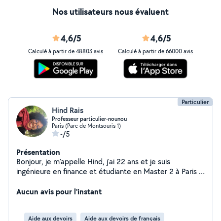
Nos utilisateurs nous évaluent
4,6/5
4,6/5
Calculé à partir de 48803 avis
Calculé à partir de 66000 avis
Particulier
Hind Rais
Professeur particulier-nounou
Paris (Parc de Montsouris 1)
-/5
Présentation
Bonjour, je m'appelle Hind, j'ai 22 ans et je suis
ingénieure en finance et étudiante en Master 2 à Paris 1
panthéon-Sorbonne. Avec plus de 3 ans d'expérience en
babysitting et comme prof particulier en plusieurs
Aucun avis pour l'instant
matières(Français, Anglais, Informatique,
Mathématiques, Physiques,...) J'adore partager du
Aide aux devoirs
Aide aux devoirs de français
temps avec les enfants à travers des jeux, activités