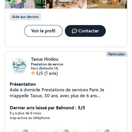
équipée). Métro 7 Léo Lagrange - Chez vous (75, 94) -
En visio N'hésitez pas à m'écrire pour en savoir plus ou
réserver un créneau ! Belle journée ! Alicia KNOP
Aide aux devoirs
Voir le profil
Contacter
Particulier
Taous Hindou
Prestation de service
Paris (Belleville 14)
5/5
(1 avis)
Présentation
Aide à domicile Prestations de services Paris Je
m'appelle Taous, 30 ans, avec plus de 6 ans
d'expérience auprès de familles et de particuliers. Je
propose des prestations d'aide à domicile et
Dernier avis laissé par Belmond : 5/5
d'assistance administrative. Prestations : Entretien du
Il y a plus de 6 mois
trop active au téléphone
logement, linge, repas : 13 /heure Aide administrative :
13 /heure Aide aux devoirs / cours de soutien primaire :
15 /heure Aide aux devoirs / cours de soutien collège :