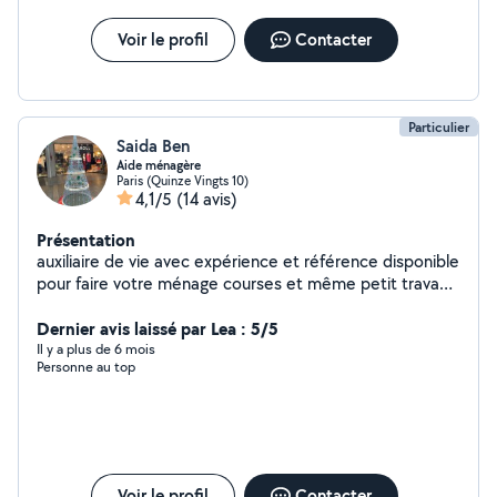
Voir le profil
Contacter
Particulier
Saida Ben
Aide ménagère
Paris (Quinze Vingts 10)
4,1/5
(14 avis)
Présentation
auxiliaire de vie avec expérience et référence disponible
pour faire votre ménage courses et même petit travaux
de bricolage (petite plomberie ,rideau..) 15e/h travail
extrêmement soigné . Disponible discrète et assidue
Dernier avis laissé par Lea : 5/5
n'hésitez Pas de me contacter . PS si je vous réponds
Il y a plus de 6 mois
Personne au top
pas c'est que j'ai épuisé mes 3 tentatives de réponses .
Voir le profil
Contacter