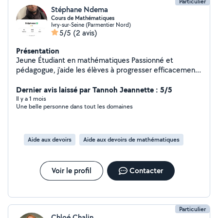
Particulier
Stéphane Ndema
Cours de Mathématiques
Ivry-sur-Seine (Parmentier Nord)
5/5
(2 avis)
Présentation
Jeune Étudiant en mathématiques Passionné et
pédagogue, j'aide les élèves à progresser efficacement.
Mes cours personnalisés renforcent les bases, la
confiance et la réussite aux examens. Avec patience et
Dernier avis laissé par Tannoh Jeannette : 5/5
méthode, j'assure des progrès visibles et durables à
Il y a 1 mois
Une belle personne dans tout les domaines
domicile.
Aide aux devoirs
Aide aux devoirs de mathématiques
Voir le profil
Contacter
Particulier
Chloé Chalin