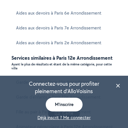
Aides aux devoirs à Paris 6e Arrondissement
Aides aux devoirs à Paris 7e Arrondissement
Aides aux devoirs à Paris 2e Arrondissement
Services similaires à Paris 12e Arrondissement
Ayant le plus de résultats et étant de la même catégorie, pour cette
ville
Garde enfants à Paris 12e Arrondissement
Connectez-vous pour profiter
pleinement d'AlloVoisins
Garde d'enfants à Paris 12e Arrondissement
M'inscrire
Fille au pair à Paris 12e Arrondissement
Carte
Déjà inscrit ? Me connecter
Animateur périscolaire à Paris 12e Arrondissement