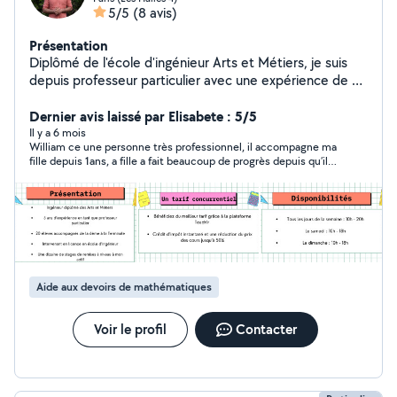
5/5
(8 avis)
Présentation
Diplômé de l'école d'ingénieur Arts et Métiers, je suis
depuis professeur particulier avec une expérience de 5
ans. J'ai accompagné un dizaine d'élèves de la 5ème à la
Terminale. Je suis aussi intervenu en tant que
Dernier avis laissé par Elisabete : 5/5
professeur en Licence à l'école d'ingénieur IA School à
Il y a 6 mois
William ce une personne très professionnel, il accompagne ma
Boulogne-Billancourt.
fille depuis 1ans, a fille a fait beaucoup de progrès depuis qu’il
est avec nous. Ce une personne très sérieuse, sympa.. j’ai eux
affaire avec d’autre personne mais aucun comme lui très
compétent, très ponctuel…. Je le recommande à 10000%
Aide aux devoirs de mathématiques
Voir le profil
Contacter