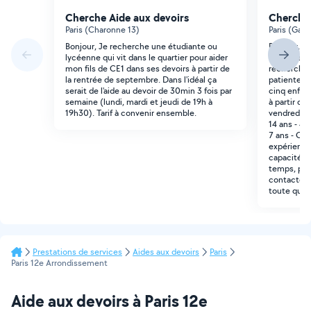
Cherche Aide aux devoirs
Cherche 
Paris (Charonne 13)
Paris (Gare
Bonjour, Je recherche une étudiante ou
Bonjour, Su
lycéenne qui vit dans le quartier pour aider
domicile -
mon fils de CE1 dans ses devoirs à partir de
recherchon
la rentrée de septembre. Dans l'idéal ça
patiente e
serait de l'aide au devoir de 30min 3 fois par
cinq enfant
semaine (lundi, mardi et jeudi de 19h à
à partir de 
19h30). Tarif à convenir ensemble.
vendredi, d
14 ans - 4è
7 ans - CE1
expérienc
capacité à
temps, pat
contacter 
toute ques
Prestations de services
Aides aux devoirs
Paris
Paris 12e Arrondissement
Aide aux devoirs à Paris 12e