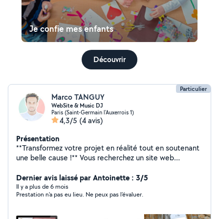
Je confie mes enfants
Découvrir
Particulier
Marco TANGUY
WebSite & Music DJ
Paris (Saint-Germain l'Auxerrois 1)
4,3/5
(4 avis)
Présentation
**Transformez votre projet en réalité tout en soutenant
une belle cause !** Vous recherchez un site web
professionnel ou un DJ talentueux pour votre
événement ? Ne cherchez plus ! Je vous propose mes
Dernier avis laissé par Antoinette : 3/5
services en création de sites web et animation DJ, avec
Il y a plus de 6 mois
Prestation n'a pas eu lieu. Ne peux pas l'évaluer.
une particularité qui fait toute la différence : tous les
bénéfices seront reversés à l'association **Skys
Angels**. Skys Angels est une association caritative