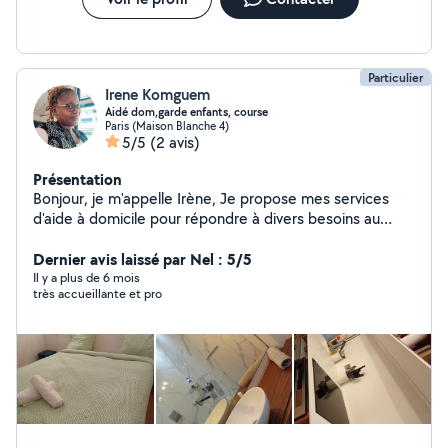
Particulier
Irene Komguem
Aidé dom,garde enfants, course
Paris (Maison Blanche 4)
5/5
(2 avis)
Présentation
Bonjour, je m'appelle Irène, Je propose mes services
d'aide à domicile pour répondre à divers besoins au
quotidien : Garde d'enfants : Je me charge de la garde
de vos enfants à domicile, en toute sécurité et dans le
Dernier avis laissé par Nel : 5/5
respect de leurs besoins. Disponibilité après l'école, les
Il y a plus de 6 mois
très accueillante et pro
mercredis Aide aux courses selon votre liste. Aide aux
personnes âgées : J'assure une présence rassurante et
un soutien pour les personnes âgées, que ce soit pour
des tâches quotidiennes (ménage, préparation des
repas) ou pour des activités de loisir. Sorties d'école : Je
peux récupérer vos enfants à la sortie de l'école et les
accompagner à leurs activités ou à la maison en toute
sécurité. Je suis une personne sérieuse, ponctuelle et