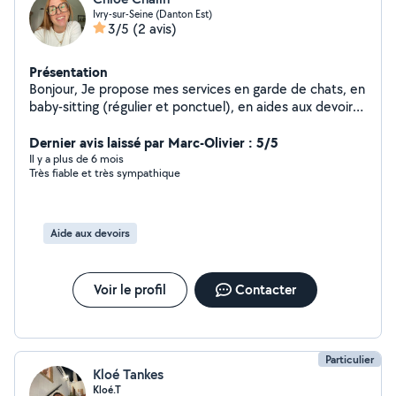
Ivry-sur-Seine (Danton Est)
3/5
(2 avis)
Présentation
Bonjour, Je propose mes services en garde de chats, en
baby-sitting (régulier et ponctuel), en aides aux devoirs
et soutien scolaire (niveau collège, primaire). N'hésitez
pas à me contacter !
Dernier avis laissé par Marc-Olivier : 5/5
Il y a plus de 6 mois
Très fiable et très sympathique
Aide aux devoirs
Voir le profil
Contacter
Particulier
Kloé Tankes
Kloé.T