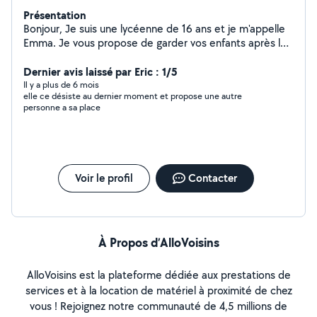
Présentation
Bonjour, Je suis une lycéenne de 16 ans et je m'appelle
Emma. Je vous propose de garder vos enfants après les
cours pour certains après-midi et également pendant
des soirées pour des baby-sitting. Je peux tout de
Dernier avis laissé par Eric : 1/5
même apporter de l'aide pour les devoirs ou expliquer
Il y a plus de 6 mois
elle ce désiste au dernier moment et propose une autre
les cours à vos enfants dans plusieurs matières
personne a sa place
(mathématiques, anglais, espagnol, français, svt) suivant
leur classe. Je peux également vous livrez vos courses
chez vous ou encore sortir vos chiens de compagnie. Je
suis une personne calme, réfléchie et patiente. Au
lycée, je suis en spécialités mathématiques, langue
Voir le profil
Contacter
littérature et culture étrangère (anglais) ainsi que
histoire des arts. Si vous souhaitez des informations
complémentaires n'hésitez pas à me contacter.
Cordialement.
À Propos d’AlloVoisins
AlloVoisins est la plateforme dédiée aux prestations de
services et à la location de matériel à proximité de chez
vous ! Rejoignez notre communauté de 4,5 millions de