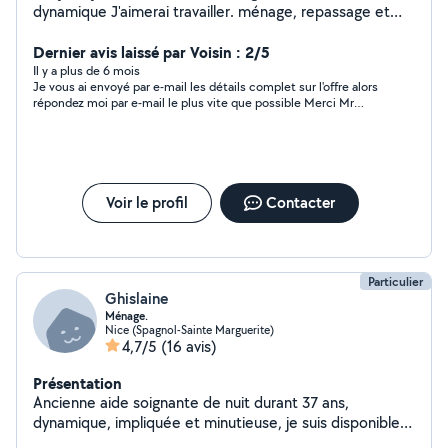
dynamique J'aimerai travailler. ménage, repassage et
garde de enfants. 15 euros /heure
Dernier avis laissé par Voisin : 2/5
Il y a plus de 6 mois
Je vous ai envoyé par e-mail les détails complet sur l'offre alors
répondez moi par e-mail le plus vite que possible Merci Mr
PELLETIER
Voir le profil
Contacter
Particulier
Ghislaine
Ménage.
Nice (Spagnol-Sainte Marguerite)
4,7/5
(16 avis)
Présentation
Ancienne aide soignante de nuit durant 37 ans,
dynamique, impliquée et minutieuse, je suis disponible
pour des prestations d'entretien, tous types de