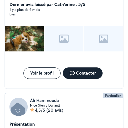
ménage. Je parle couramment anglais et je suis
Dernier avis laissé par Cath'erine : 5/5
véhiculée. Tel : 06/18/49/72/84.
Il y a plus de 6 mois
bien
Voir le profil
Contacter
Particulier
Ali Hammouda
Nice (Henry Dunant)
4,5/5
(20 avis)
Présentation