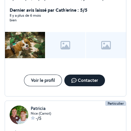
pour des prestations d'entretien, tous types de
ménage. Je parle couramment anglais et je suis
Dernier avis laissé par Cath'erine : 5/5
véhiculée. Tel : 06/18/49/72/84.
Il y a plus de 6 mois
bien
Voir le profil
Contacter
Particulier
Patricia
Nice (Carnot)
-/5