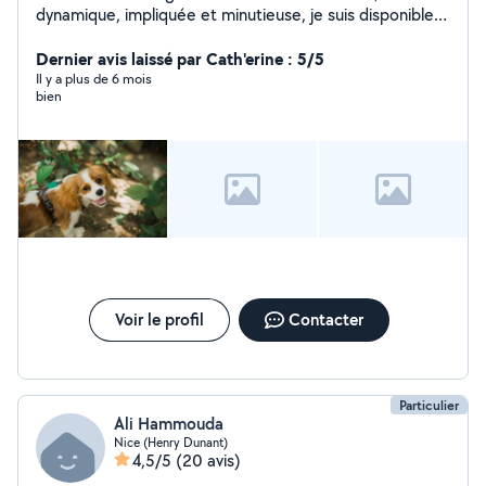
dynamique, impliquée et minutieuse, je suis disponible
pour des prestations d'entretien, tous types de
ménage. Je parle couramment anglais et je suis
Dernier avis laissé par Cath'erine : 5/5
véhiculée. Tel : 06/18/49/72/84.
Il y a plus de 6 mois
bien
Voir le profil
Contacter
Particulier
Ali Hammouda
Nice (Henry Dunant)
4,5/5
(20 avis)