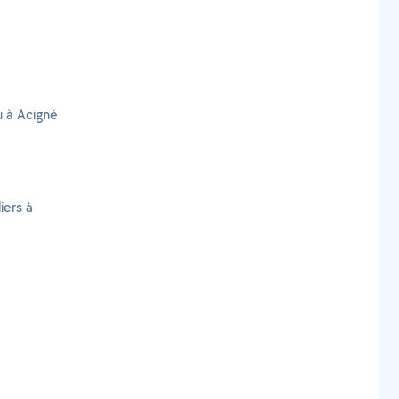
u à Acigné
iers à