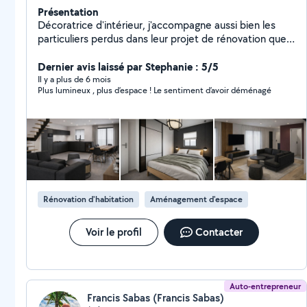
Présentation
Décoratrice d'intérieur, j'accompagne aussi bien les
particuliers perdus dans leur projet de rénovation que
les professionnels souhaitant créer un espace à leur
image. Mon approche : des lieux esthétiques,
Dernier avis laissé par Stephanie : 5/5
fonctionnels et authentiques, pensés pour refléter la
Il y a plus de 6 mois
Plus lumineux , plus d’espace ! Le sentiment d’avoir déménagé
personnalité ou l'identité de marque de chacun. Basée
sur Cesson Sévigné, je me déplace sur toute l'Ille &
Vilaine mais je propose également des
accompagnements à distance.
Rénovation d'habitation
Aménagement d'espace
Voir le profil
Contacter
Auto-entrepreneur
Francis Sabas (Francis Sabas)