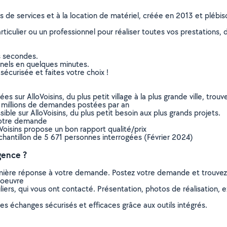
ns de services et à la location de matériel, créée en 2013 et plébi
culier ou un professionnel pour réaliser toutes vos prestations, d
s secondes.
nnels en quelques minutes.
sécurisée et faites votre choix !
sur AlloVoisins, du plus petit village à la plus grande ville, tro
 millions de demandes postées par an
ible sur AlloVoisins, du plus petit besoin aux plus grands projets.
votre demande
oVoisins propose un bon rapport qualité/prix
chantillon de 5 671 personnes interrogées (Février 2024)
gence ?
remière réponse à votre demande. Postez votre demande et trouve
'oeuvre
ers, qui vous ont contacté. Présentation, photos de réalisation, exp
s échanges sécurisés et efficaces grâce aux outils intégrés.