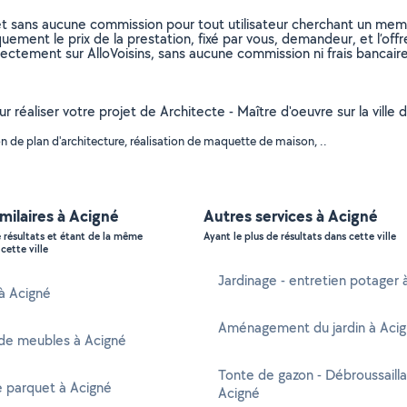
et sans aucune commission pour tout utilisateur cherchant un membre
uement le prix de la prestation, fixé par vous, demandeur, et l’offr
rectement sur AlloVoisins, sans aucune commission ni frais bancaire
r réaliser votre projet de Architecte - Maître d'oeuvre sur la ville 
 de plan d'architecture, réalisation de maquette de maison, ..
imilaires à Acigné
Autres services à Acigné
e résultats et étant de la même
Ayant le plus de résultats dans cette ville
cette ville
Jardinage - entretien potager 
 à Acigné
Aménagement du jardin à Aci
de meubles à Acigné
Tonte de gazon - Débroussaill
e parquet à Acigné
Acigné