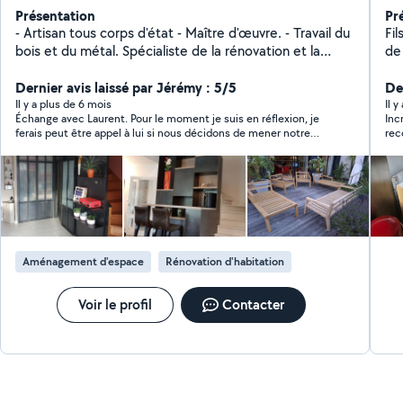
Présentation
Pr
- Artisan tous corps d'état - Maître d'œuvre. - Travail du
Fi
bois et du métal. Spécialiste de la rénovation et la
de
modernisation d'escaliers et de la fabrication de
am
bibliothèques personnalisées.
Dernier avis laissé par Jérémy : 5/5
sim
De
Il y a plus de 6 mois
Il y
Échange avec Laurent. Pour le moment je suis en réflexion, je
Inc
ferais peut être appel à lui si nous décidons de mener notre
re
projet. Il maîtrise parfaitement son sujet est de très bon
conseils. Je recommande
Aménagement d'espace
Rénovation d'habitation
Voir le profil
Contacter