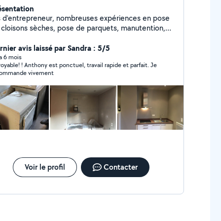
ésentation
ls d'entrepreneur, nombreuses expériences en pose
 cloisons sèches, pose de parquets, manutention,
énagement sur mesure, petits travaux de plomberie
ple.... Intervention rapide. Je suis ponctuel et
rnier avis laissé par Sandra : 5/5
arrangeant. J'ai le souci du détail.
 a 6 mois
royable! ! Anthony est ponctuel, travail rapide et parfait. Je
commande vivement
Voir le profil
Contacter