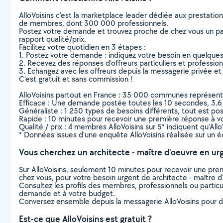
AlloVoisins c’est la marketplace leader dédiée aux prestatio
de membres, dont 300 000 professionnels.
Postez votre demande et trouvez proche de chez vous un parti
rapport qualité/prix.
Facilitez votre quotidien en 3 étapes :
1. Postez votre demande : indiquez votre besoin en quelque
2. Recevez des réponses d’offreurs particuliers et professio
3. Echangez avec les offreurs depuis la messagerie privée et 
C’est gratuit et sans commission !
AlloVoisins partout en France : 35 000 communes représentées 
Efficace : Une demande postée toutes les 10 secondes, 3.6
Généraliste : 1 250 types de besoins différents, tout est poss
Rapide : 10 minutes pour recevoir une première réponse à 
Qualité / prix : 4 membres AlloVoisins sur 5* indiquent qu’All
* Données issues d’une enquête AlloVoisins réalisée sur un é
Vous cherchez un architecte - maître d'oeuvre en ur
Sur AlloVoisins, seulement 10 minutes pour recevoir une p
chez vous, pour votre besoin urgent de architecte - maître d
Consultez les profils des membres, professionnels ou particuli
demande et à votre budget.
Conversez ensemble depuis la messagerie AlloVoisins pour de
Est-ce que AlloVoisins est gratuit ?