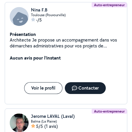
Auto-entrepreneur
Nina F.B
Toulouse (Pouvourville)
-/5
Présentation
Architecte Je propose un accompagnement dans vos
démarches administratives pour vos projets de
construction ou rénovation (Permis de construire
/Déclaration de travaux) Possibilité de mise en relation
Aucun avis pour l'instant
avec des artisans et suivi de chantier A très vite !
Voir le profil
Contacter
Auto-entrepreneur
Jerome LAVAL (Laval)
Balma (La Plaine)
5/5
(1 avis)