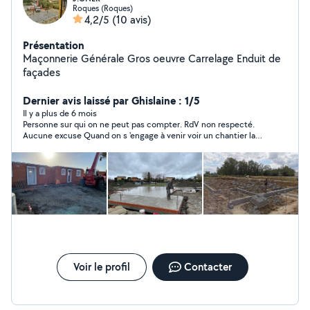
Roques (Roques)
4,2/5
(10 avis)
Présentation
Maçonnerie Générale Gros oeuvre Carrelage Enduit de
façades
Dernier avis laissé par Ghislaine : 1/5
Il y a plus de 6 mois
Personne sur qui on ne peut pas compter. RdV non respecté.
Aucune excuse Quand on s 'engage à venir voir un chantier la
moindre des politesses c est d 'avertir en cas d'annulation.
Pourtant ce monsieur m'a été recommandé......
Voir le profil
Contacter