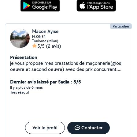
Particulier
Macon Ayise
M.ONER
Toulouse (Milan)
5/5
(2 avis)
Présentation
je vous propose mes prestations de maçonnerie(gros
oeuvre et second oeuvre) avec des prix concurrent.
experimentè dans son travail et equipè
Dernier avis laissé par Sadia : 5/5
Il y a plus de 6 mois
Très réactif
Voir le profil
Contacter