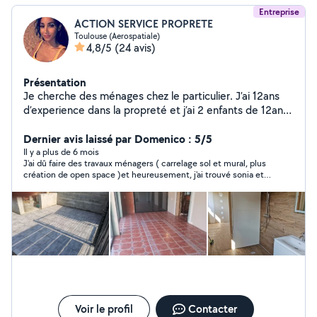
Entreprise
ACTION SERVICE PROPRETE
Toulouse (Aerospatiale)
4,8/5
(24 avis)
Présentation
Je cherche des ménages chez le particulier. J’ai 12ans
d’experience dans la propreté et j’ai 2 enfants de 12ans
et 8ans. A côté de ça je développe une entreprise qui
intervien dans la rénovation d’habitat
Dernier avis laissé par Domenico : 5/5
carrelage,plomber,electri...et entretien de locaux
Il y a plus de 6 mois
J'ai dû faire des travaux ménagers ( carrelage sol et mural, plus
création de open space )et heureusement, j'ai trouvé sonia et
son équipe de professionnels. Travail bien fait en peu de temps
prix honnête et de nombreux conseils utiles pour embellir la
maison. N'hésitez pas de contacter Sonia pour tout type de
travaux à la maison.
Voir le profil
Contacter