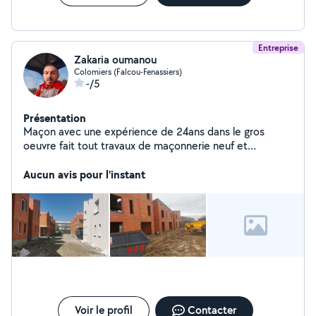
Entreprise
Zakaria oumanou
Colomiers (Falcou-Fenassiers)
-/5
Présentation
Maçon avec une expérience de 24ans dans le gros
oeuvre fait tout travaux de maçonnerie neuf et
rénovations .Terrassement, fondation, mur
cloture,maison
Aucun avis pour l'instant
individuelle,agrandissement,démolition,piscine,dallage
terrasse...........
Voir le profil
Contacter