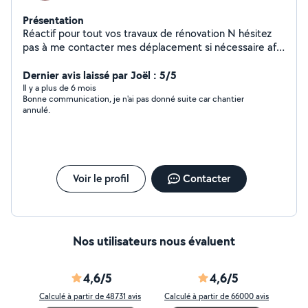
Présentation
Réactif pour tout vos travaux de rénovation N hésitez
pas à me contacter mes déplacement si nécessaire afin
d évaluer vos travaux sont gratuit et sans engagement
Travaux soignés et garantis si nécessaire
Dernier avis laissé par Joël : 5/5
Il y a plus de 6 mois
Bonne communication, je n'ai pas donné suite car chantier
annulé.
Voir le profil
Contacter
Nos utilisateurs nous évaluent
4,6/5
4,6/5
Calculé à partir de 48731 avis
Calculé à partir de 66000 avis