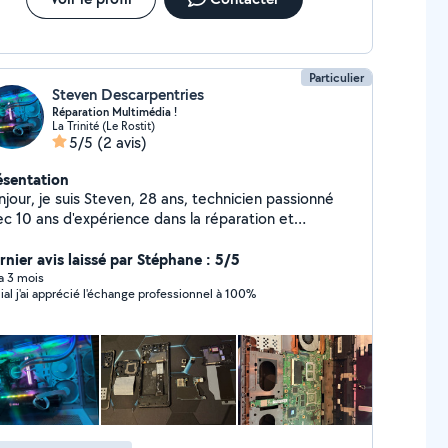
Particulier
Steven Descarpentries
Réparation Multimédia !
La Trinité (Le Rostit)
5/5
(2 avis)
ésentation
jour, je suis Steven, 28 ans, technicien passionné
ec 10 ans d'expérience dans la réparation et
stance multimédia. Je propose mes services pour :
paration de téléphones (écran cassé, batterie,
rnier avis laissé par Stéphane : 5/5
ants, etc.) Dépannage et entretien
 a 3 mois
ial j'ai apprécié l'échange professionnel à 100%
ordinateurs (Windows/Mac, logiciels, matériel)
sistance multimédia et électronique (tablettes,
les, TV, box internet, etc.) Aide à l'installation ou
a configuration (matériel, logiciels, périphériques)
fessionnel, réactif et minutieux, je m'adapte à vos
oins avec des solutions efficaces et au meilleur prix.
ésitez pas à me contacter, je suis disponible et à
 prix d'achat Tarif horaire : 30 Toute