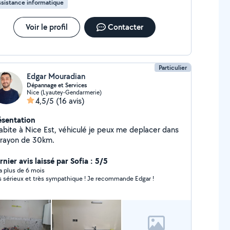
sistance informatique
re commencée est due en totalité À très bientôt !
even
Voir le profil
Contacter
Particulier
Edgar Mouradian
Dépannage et Services
Nice (Lyautey-Gendarmerie)
4,5/5
(16 avis)
ésentation
habite à Nice Est, véhiculé je peux me deplacer dans
 rayon de 30km.
nier avis laissé par Sofia : 5/5
y a plus de 6 mois
s sérieux et très sympathique ! Je recommande Edgar !