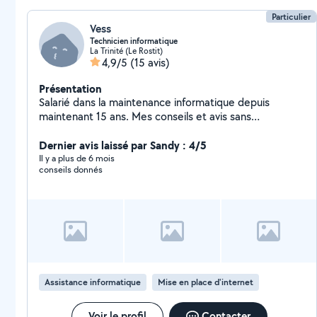
Particulier
Vess
Technicien informatique
La Trinité (Le Rostit)
4,9/5
(15 avis)
Présentation
Salarié dans la maintenance informatique depuis
maintenant 15 ans. Mes conseils et avis sans
déplacement ne sont pas payants sauf si vous insistez
:)
Dernier avis laissé par Sandy : 4/5
Il y a plus de 6 mois
conseils donnés
Assistance informatique
Mise en place d'internet
Voir le profil
Contacter