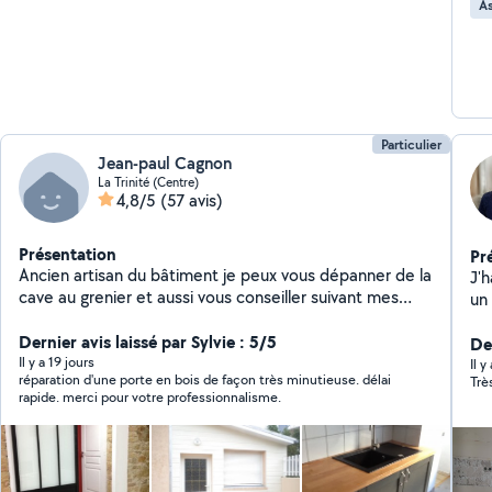
As
heu
St
Particulier
Jean-paul Cagnon
La Trinité (Centre)
4,8/5
(57 avis)
Présentation
Pr
Ancien artisan du bâtiment je peux vous dépanner de la
J'
cave au grenier et aussi vous conseiller suivant mes
un
compétences Depuis quelques années j'ai enrichis mes
connaissances pour la pose de faïence ,le dépannage
Dernier avis laissé par Sylvie : 5/5
Der
électrique et la plomberie
Il y a 19 jours
Il 
réparation d'une porte en bois de façon très minutieuse. délai
Trè
rapide. merci pour votre professionnalisme.