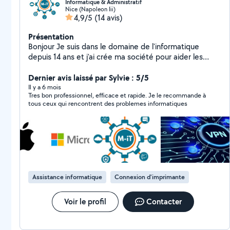
Informatique & Administratif
Nice (Napoleon Iii)
4,9/5
(14 avis)
Présentation
Bonjour Je suis dans le domaine de l'informatique
depuis 14 ans et j'ai crée ma société pour aider les
particuliers et les entreprises Ci dessous les
différentes prestations que je peux réaliser pour vous :
Dernier avis laissé par Sylvie : 5/5
-> Mise en place de logiciel ERP/CRM -Formation sur de
Il y a 6 mois
Tres bon professionnel, efficace et rapide. Je le recommande à
la bureautique -Création et paramétrage et ordinateur
tous ceux qui rencontrent des problemes informatiques
-Création site internet -Sécurité informatique -Gestion
réseaux -Intelligence Artificielle -> Nettoyage &
entretien (j'ai en gestion un airbnb depuis 2 ans)
Ménage, entrée, sortie, gestion événements,
Nettoyage chez particuliers -> Administratif et
Comptabilité Administratif, Gestion du budget, Aide à
la facturation pour entreprise,
Assistance informatique
Connexion d'imprimante
Voir le profil
Contacter