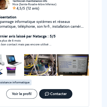
Technicien maintenance info
Nice (Sainte-Rosalie-Arbre Inferieur)
4,5/5
(12 avis)
ésentation
pannage informatique systèmes et réseaux
ormatique, téléphonie, son hi-fi , installation caméra
éo surveillant. Création site internet
rnier avis laissé par Natacga : 5/5
y a plus de 6 mois
très bon contact mais pas encore utilisé ...
sistance informatique
Voir le profil
Contacter