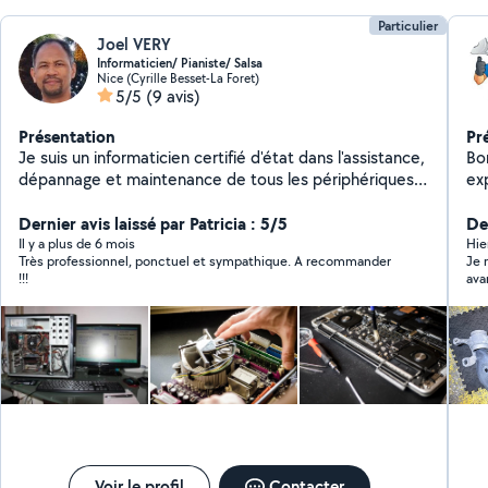
Particulier
Joel VERY
Informaticien/ Pianiste/ Salsa
Nice (Cyrille Besset-La Foret)
5/5
(9 avis)
Présentation
Pr
Je suis un informaticien certifié d'état dans l'assistance,
Bo
dépannage et maintenance de tous les périphériques
exp
informatiques.
re
**************************************************************
Dernier avis laissé par Patricia : 5/5
co
De
************************************** Dépannage /
ac
Il y a plus de 6 mois
Hie
Très professionnel, ponctuel et sympathique. A recommander
Je 
Assistance / Cours /Hardware / Software / Formatage /
ap
!!!
ava
Installation / Nettoyage / Récupération de données /
les
ins
Montage PC / Conseils /
so
vér
**************************************************************
sat
le 
d’a
************************************** En tant qu'auteur -
tra
compositeur et arrangeur (membre de la SACEM), je
Ous
dispense également des cours de piano et de danses
bes
latines (salsa porto, salsa cubaine et bachata).
Voir le profil
Contacter