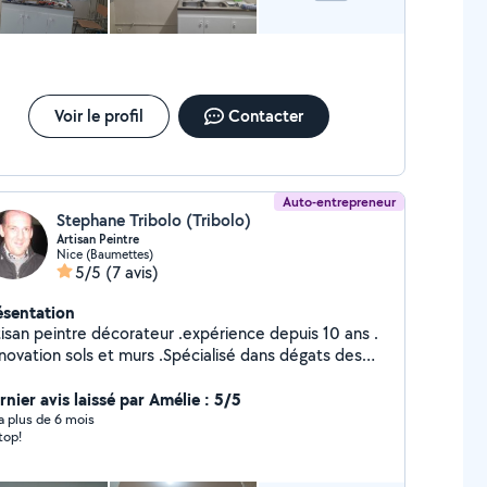
Voir le profil
Contacter
Auto-entrepreneur
Stephane Tribolo (Tribolo)
Artisan Peintre
Nice (Baumettes)
5/5
(7 avis)
ésentation
tisan peintre décorateur .expérience depuis 10 ans .
novation sols et murs .Spécialisé dans dégats des
ux /pose parquet/enduit décoratif /Peinture à effet
etits travaux bricolage ,agencement.
rnier avis laissé par Amélie : 5/5
y a plus de 6 mois
top!