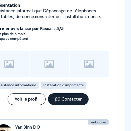
ésentation
tance informatique Dépannage de téléphones
tables, de connexions internet : installation, conseil
ise en main à distance, assistance, formation
ormatique Dépannage réseau Expérience en
nier avis laissé par Pascal : 5/5
sistance informatique et télécom en centre d'appel
y a plus de 6 mois
pa et compétent
chnique chez Bouygues Telecom Conseiller Wefix
ez Fnac 2 ans d'hotline informatique chez Oracle
sistance informatique
Installation d'imprimante
Voir le profil
Contacter
Particulier
Van Binh DO