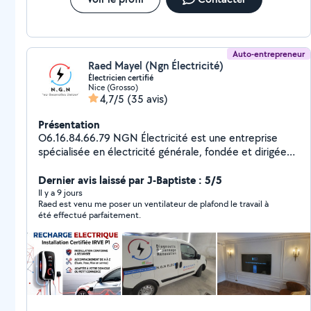
Auto-entrepreneur
Raed Mayel (Ngn Électricité)
Électricien certifié
Nice (Grosso)
4,7/5
(35 avis)
Présentation
O6.16.84.66.79 NGN Électricité est une entreprise
spécialisée en électricité générale, fondée et dirigée
par Raed Mayel, électricien diplômé et expérimenté,
basé à Nice. Titulaire d'un CAP et d'un Bac Pro MELEC,
Dernier avis laissé par J-Baptiste : 5/5
j'interviens depuis plus de 8 ans auprès des particuliers
Il y a 9 jours
Raed est venu me poser un ventilateur de plafond le travail à
et des professionnels pour tous types de travaux
été effectué parfaitement.
électriques. Que ce soit pour une installation électrique
neuve, une rénovation complète, un dépannage urgent,
un diagnostic de conformité ou une mise aux normes,
je propose un service complet, personnalisé et
conforme à la réglementation en vigueur (NF C 15-
100). Implanté à Nice, j'interviens rapidement dans un
rayon de 25 kilomètres pour vous garantir un service de