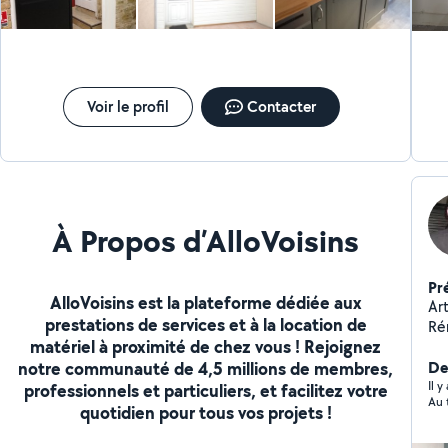
Voir le profil
Contacter
À Propos d’AlloVoisins
Pr
AlloVoisins est la plateforme dédiée aux
Ar
prestations de services et à la location de
Ré
matériel à proximité de chez vous ! Rejoignez
ea
notre communauté de 4,5 millions de membres,
/p
De
Il 
professionnels et particuliers, et facilitez votre
Au 
quotidien pour tous vos projets !