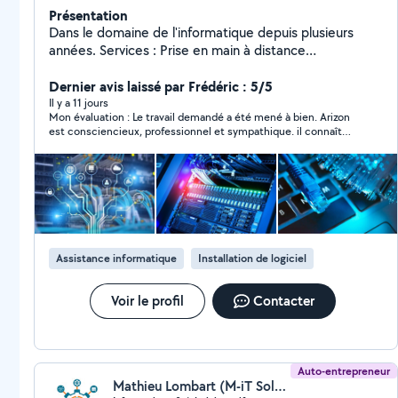
Présentation
Dans le domaine de l'informatique depuis plusieurs
années. Services : Prise en main à distance
Déplacement sur place Diagnostic et dépannage
Problèmes réseaux (internet, wifi) Imprimante
Dernier avis laissé par Frédéric : 5/5
Ordinateur fixe et portable (Windows / Mac) Levée de
Il y a 11 jours
Mon évaluation : Le travail demandé a été mené à bien. Arizon
doute et nettoyage en cas d'intrusion (virus,
est consciencieux, professionnel et sympathique. il connaît
ransomware, spyware) Mises à jour Systèmes et
son sujet et il est pédagogue. Je le recommande pour des
application Sécurisation du réseau et des équipements
prestations informatiques.
connectés Formation concernant la bonne utilisation
des équipements (ordinateur, imprimante, logiciels)
Activation de la suite office 365 Pourquoi me choisir :
Prix clair Intervention rapide Solution adaptée selon la
problématique rencontrée
Assistance informatique
Installation de logiciel
Voir le profil
Contacter
Auto-entrepreneur
Mathieu Lombart (M-iT Solutions Informatiques)