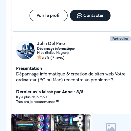
proximité, fiable et réactif. Déjà plusieurs chantiers
réalisés avec succès et une satisfaction client
reconnue. Mon engagement repose sur des valeurs
Voir le profil
Contacter
solides : rigueur, qualité de service, sens du détail.
Particulier
John Del Pino
Dépannage informatique
Nice (Bellet-Magnan)
5/5
(7 avis)
Présentation
Dépannage informatique & création de sites web Votre
ordinateur (PC ou Mac) rencontre un problème ?
Besoin d'installer un logiciel, d'optimiser votre système
ou d'un dépannage rapide ? Je vous propose une
Dernier avis laissé par Anne : 5/5
assistance efficace, avec une prise en charge adaptée
Il y a plus de 6 mois
Très pro je recommande !!!
à vos besoins. En parallèle, je conçois et modernise des
sites web adaptés à vos besoins : sites vitrines,
boutiques en ligne (e-commerce), optimisation SEO
pour améliorer votre visibilité sur Google. Je vous
garantis un service rapide et professionnel avec des