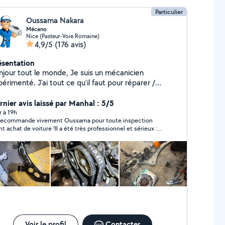
Particulier
Oussama Nakara
Mécano
Nice (Pasteur-Voie Romaine)
4,9/5
(176 avis)
ésentation
njour tout le monde, Je suis un mécanicien
érimenté. J'ai tout ce qu'il faut pour réparer /
mplacer pièces automobiles. Faire la Révision
mplète voiture / moto. Vous assister dans votre
rnier avis laissé par Manhal : 5/5
hat de voiture. Diagnostic auto approfondie avec
r à 19h
recommande vivement Oussama pour toute inspection
pareil récent. Un Garage disponible pour effectuer
nt achat de voiture !Il a été très professionnel et sérieux :
 réparations et tout le matériel nécessaire. Mes Tarif
pection complète avec valise diagnostique, essai routier,
nt attractif. N'hésitez pas a me contacterez. La
ification de tous les points mécaniques importants. Il a pris
isfaction avant tout. A très bientôt.
temps de tout m’expliquer clairement, ce qui m’a permis
cheter ma voiture en toute confiance. Un vrai gain de
nquillité d’esprit pour un prix très raisonnable. Merci
sama, je vous recontacterai sans hésiter pour de futurs
oins !
Voir le profil
Contacter