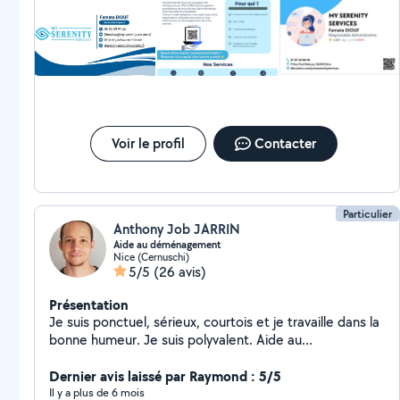
- Recrutement et ressources humaines N'hésitez pas à
me contacter pour discuter plus amplement sur vos
besoins. Merci
Voir le profil
Contacter
Particulier
Anthony Job JARRIN
Aide au déménagement
Nice (Cernuschi)
5/5
(26 avis)
Présentation
Je suis ponctuel, sérieux, courtois et je travaille dans la
bonne humeur. Je suis polyvalent. Aide au
déménagement, bricolage, informatique sont les
domaines qui me passionnent et j'ai la possibilité d'être
Dernier avis laissé par Raymond : 5/5
épaulé par d'autres collègues. Je ne suis disponible que
Il y a plus de 6 mois