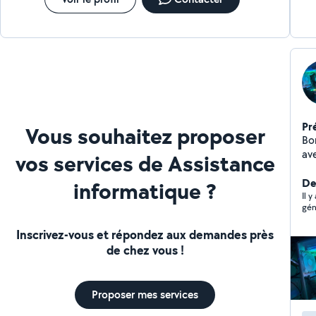
Pr
Vous souhaitez proposer
Bon
av
vos services de Assistance
l'assi
Ré
De
informatique ?
compos
Il y
gén
d'
As
Inscrivez-vous et répondez aux demandes près
conso
de chez vous !
à l
Pro
bes
Proposer mes services
N'h
l'écoute. Pièce à