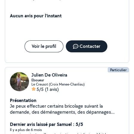
Aucun avis pour l'instant
Voir le profil
Contacter
Particulier
Julien De Oliveira
Eboueur
Le Creusot (Croix Menee-Chanliau)
5/5
(1 avis)
Présentation
Je peux effectuer certains bricolage suivant la
demande, des déménagements, des dépannages
informatique... N’hésitez pas a me contacter si vous
avez des questions!
Dernier avis laissé par Samuel : 5/5
Il y a plus de 6 mois