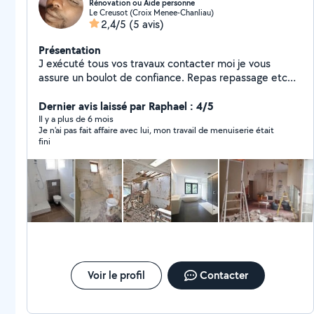
Rénovation ou Aide personne
Le Creusot (Croix Menee-Chanliau)
2,4/5
(5 avis)
Présentation
J exécuté tous vos travaux contacter moi je vous
assure un boulot de confiance. Repas repassage etc
homme de main a tous faire.
Dernier avis laissé par Raphael : 4/5
Il y a plus de 6 mois
Je n'ai pas fait affaire avec lui, mon travail de menuiserie était
fini
Voir le profil
Contacter