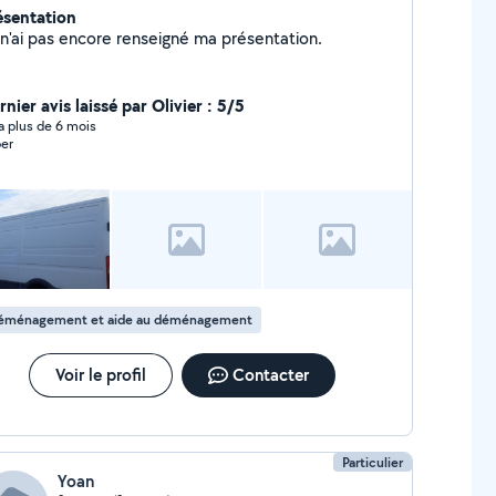
ésentation
Je n'ai pas encore renseigné ma présentation.
nier avis laissé par Olivier : 5/5
y a plus de 6 mois
er
éménagement et aide au déménagement
Voir le profil
Contacter
Particulier
Yoan