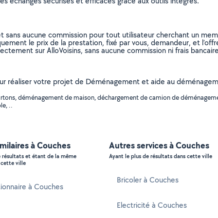
s échanges sécurisés et efficaces grâce aux outils intégrés.
et sans aucune commission pour tout utilisateur cherchant un membre
uement le prix de la prestation, fixé par vous, demandeur, et l’offr
rectement sur AlloVoisins, sans aucune commission ni frais bancaire
 pour réaliser votre projet de Déménagement et aide au déménageme
de cartons, déménagement de maison, déchargement de camion de déménage
e, ..
imilaires à Couches
Autres services à Couches
e résultats et étant de la même
Ayant le plus de résultats dans cette ville
cette ville
Bricoler à Couches
ionnaire à Couches
Electricité à Couches