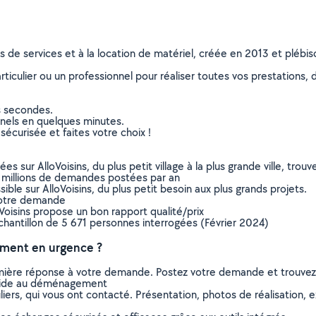
ns de services et à la location de matériel, créée en 2013 et plébi
culier ou un professionnel pour réaliser toutes vos prestations, d
s secondes.
nnels en quelques minutes.
sécurisée et faites votre choix !
sur AlloVoisins, du plus petit village à la plus grande ville, tro
 millions de demandes postées par an
ible sur AlloVoisins, du plus petit besoin aux plus grands projets.
votre demande
oVoisins propose un bon rapport qualité/prix
chantillon de 5 671 personnes interrogées (Février 2024)
ment en urgence ?
remière réponse à votre demande. Postez votre demande et trouve
 aide au déménagement
ers, qui vous ont contacté. Présentation, photos de réalisation, exp