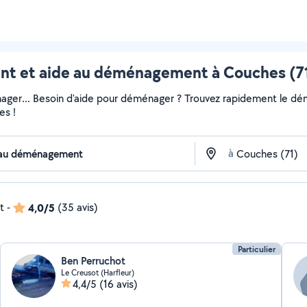
 et aide au déménagement à Couches (71)
ger... Besoin d'aide pour déménager ? Trouvez rapidement le démén
es !
à
t
-
4,0/5
(35 avis)
Particulier
Ben Perruchot
Le Creusot (Harfleur)
4,4/5
(16 avis)