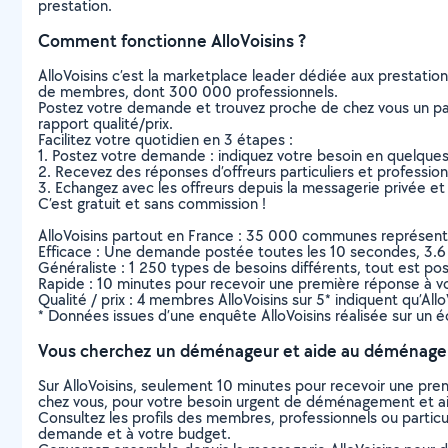
prestation.
Comment fonctionne AlloVoisins ?
AlloVoisins c’est la marketplace leader dédiée aux prestatio
de membres, dont 300 000 professionnels.
Postez votre demande et trouvez proche de chez vous un parti
rapport qualité/prix.
Facilitez votre quotidien en 3 étapes :
1. Postez votre demande : indiquez votre besoin en quelque
2. Recevez des réponses d’offreurs particuliers et professio
3. Echangez avec les offreurs depuis la messagerie privée et 
C’est gratuit et sans commission !
AlloVoisins partout en France : 35 000 communes représentées 
Efficace : Une demande postée toutes les 10 secondes, 3.6
Généraliste : 1 250 types de besoins différents, tout est poss
Rapide : 10 minutes pour recevoir une première réponse à 
Qualité / prix : 4 membres AlloVoisins sur 5* indiquent qu’All
* Données issues d’une enquête AlloVoisins réalisée sur un é
Vous cherchez un déménageur et aide au déménage
Sur AlloVoisins, seulement 10 minutes pour recevoir une p
chez vous, pour votre besoin urgent de déménagement et
Consultez les profils des membres, professionnels ou particuli
demande et à votre budget.