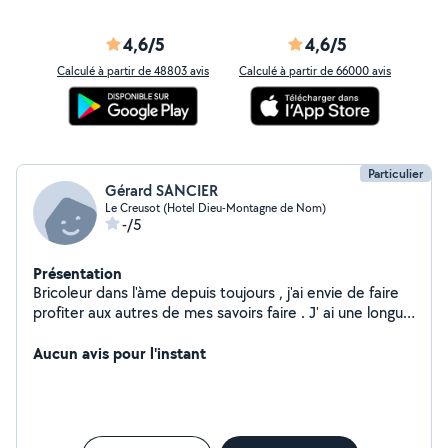
4,6/5
4,6/5
Calculé à partir de 48803 avis
Calculé à partir de 66000 avis
Particulier
Gérard SANCIER
Le Creusot (Hotel Dieu-Montagne de Nom)
-/5
Présentation
Bricoleur dans l'àme depuis toujours , j'ai envie de faire
profiter aux autres de mes savoirs faire . J' ai une longue
expérience dans la fabrication de meubles et
d'agencement , ainsi que la pose de menuiserie , portes
Aucun avis pour l'instant
, fenétres parquets , vitrerie , sérrurerie , etc...