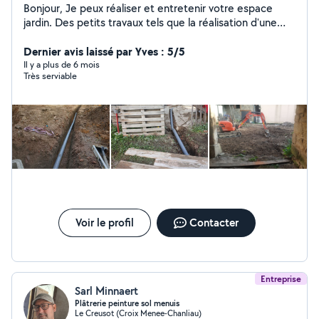
Bonjour, Je peux réaliser et entretenir votre espace
jardin. Des petits travaux tels que la réalisation d'une
pergola, terrasse, du pavage, pose de portail ainsi que
du terrassement pour aménager votre terrain. Vous
Dernier avis laissé par Yves : 5/5
pouvez également me contacter via mon site arterrasse
Il y a plus de 6 mois
Très serviable
Voir le profil
Contacter
Entreprise
Sarl Minnaert
Plâtrerie peinture sol menuis
Le Creusot (Croix Menee-Chanliau)