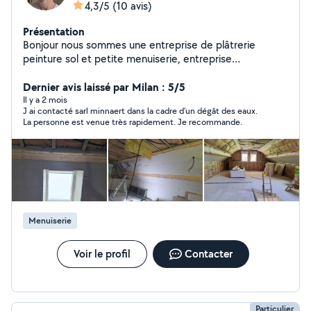
4,3/5
(10 avis)
Présentation
Bonjour nous sommes une entreprise de plâtrerie
peinture sol et petite menuiserie, entreprise
professionnel et sérieuse, n hesiter pas à nous
contacter
Dernier avis laissé par Milan : 5/5
Il y a 2 mois
J ai contacté sarl minnaert dans la cadre d’un dégât des eaux.
La personne est venue très rapidement. Je recommande.
Menuiserie
Voir le profil
Contacter
Particulier