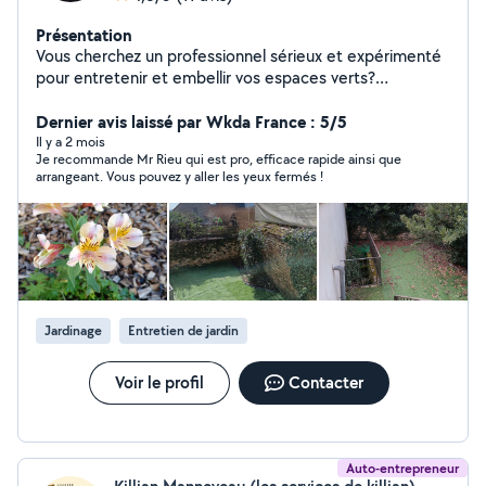
Présentation
Vous cherchez un professionnel sérieux et expérimenté
pour entretenir et embellir vos espaces verts?
Paysagiste diplômé avec plusieurs années d'expérience,
je propose mes services aux particuliers pour : Tonte de
Dernier avis laissé par Wkda France : 5/5
pelouse Taille d'arbres et d'arbustes Débroussaillage
Il y a 2 mois
Je recommande Mr Rieu qui est pro, efficace rapide ainsi que
Création et entretien de jardins Entretien courant (
arrangeant. Vous pouvez y aller les yeux fermés !
Désherbage,plantations, etc) Profitez d'avantages
fiscaux grâce au chèque emploi service ! Le recours au
CESU vous permet de bénéficier d'une réduction ou
d'un crédit d'impôt à hauteur de 50 % des sommes
dépensées (législation en vigueur). Je travaille avec soin
et respect de vos envies, tout en m'adaptant à vos
besoins spécifiques. Zone d'intervention : jusqu'à 30 km
Jardinage
Entretien de jardin
autour de Couches Pour un extérieur bien entretenu et
agréable, contactez-moi des maintenant pour un devis
gratuit et personnalisé.
Voir le profil
Contacter
Auto-entrepreneur