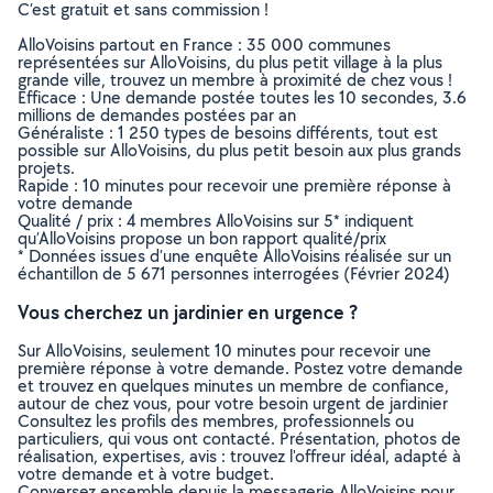
C’est gratuit et sans commission !
AlloVoisins partout en France : 35 000 communes
représentées sur AlloVoisins, du plus petit village à la plus
grande ville, trouvez un membre à proximité de chez vous !
Efficace : Une demande postée toutes les 10 secondes, 3.6
millions de demandes postées par an
Généraliste : 1 250 types de besoins différents, tout est
possible sur AlloVoisins, du plus petit besoin aux plus grands
projets.
Rapide : 10 minutes pour recevoir une première réponse à
votre demande
Qualité / prix : 4 membres AlloVoisins sur 5* indiquent
qu’AlloVoisins propose un bon rapport qualité/prix
* Données issues d’une enquête AlloVoisins réalisée sur un
échantillon de 5 671 personnes interrogées (Février 2024)
Vous cherchez un jardinier en urgence ?
Sur AlloVoisins, seulement 10 minutes pour recevoir une
première réponse à votre demande. Postez votre demande
et trouvez en quelques minutes un membre de confiance,
autour de chez vous, pour votre besoin urgent de jardinier
Consultez les profils des membres, professionnels ou
particuliers, qui vous ont contacté. Présentation, photos de
réalisation, expertises, avis : trouvez l'offreur idéal, adapté à
votre demande et à votre budget.
Conversez ensemble depuis la messagerie AlloVoisins pour