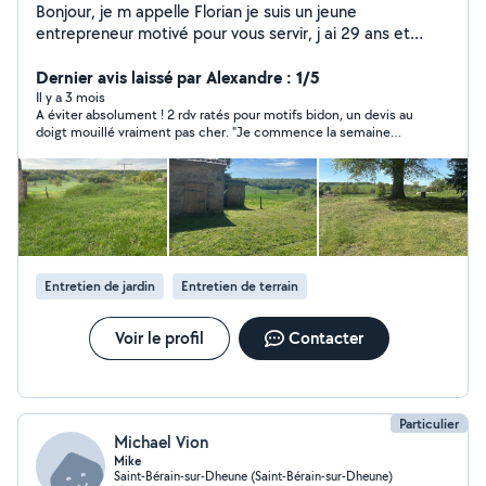
Bonjour, je m appelle Florian je suis un jeune
entrepreneur motivé pour vous servir, j ai 29 ans et
réside sur saint berain sur dheune. Les prestations que
je vous propose sont les suivantes: petite rénovation
Dernier avis laissé par Alexandre : 1/5
intérieurs et extérieurs, entretien de vos jardins ainsi
Il y a 3 mois
A éviter absolument ! 2 rdv ratés pour motifs bidon, un devis au
que vos allées et cours. Je suis minutieux et aimes le
doigt mouillé vraiment pas cher. "Je commence la semaine
travail bien réalisé. Votre bonheur et le miens, n'hésitez
prochaine" puis.....plus rien !!! "Je vous rappelle ce soir"....et ben
pas à me contacter je saurait répondre à vos besoins.
non !! Après nombreux messages de relance, j'ai jeté l'éponge.
Profil à éviter, fait perdre du temps et pénalise les autres
artisans sérieux et fiables.
Entretien de jardin
Entretien de terrain
Voir le profil
Contacter
Particulier
Michael Vion
Mike
Saint-Bérain-sur-Dheune (Saint-Bérain-sur-Dheune)