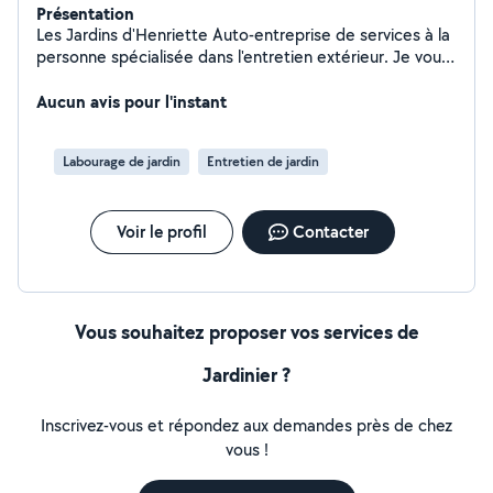
Présentation
Les Jardins d'Henriette Auto-entreprise de services à la
personne spécialisée dans l'entretien extérieur. Je vous
propose mes services pour prendre soin de vos
espaces verts et extérieurs : Tonte de pelouse Taille de
Aucun avis pour l'instant
haies et arbustes Débroussaillage Nettoyage de
terrasses Nettoyage de toitures Sérieux, appliqué, et à
Labourage de jardin
Entretien de jardin
l'écoute, je m'adapte à vos besoins pour un extérieur
propre, agréable et bien entretenu. Intervention locale
Tarifs attractifs Services à la personne (possibilité
Voir le profil
Contacter
d'avantages fiscaux selon conditions) N'hésitez pas à
me contacter pour un devis ou pour toute demande
d'information !
Vous souhaitez proposer vos services de
Jardinier ?
Inscrivez-vous et répondez aux demandes près de chez
vous !