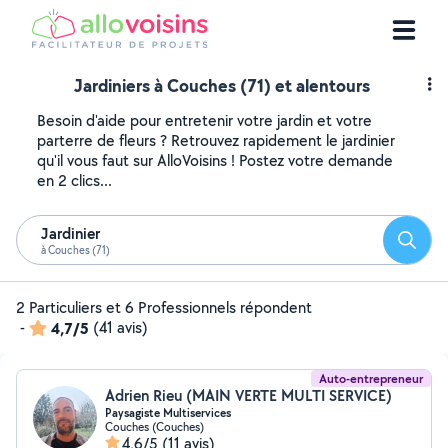
Jardiniers à Couches (71) et alentours
Besoin d'aide pour entretenir votre jardin et votre
parterre de fleurs ? Retrouvez rapidement le jardinier
qu'il vous faut sur AlloVoisins ! Postez votre demande
en 2 clics...
Jardinier
Reche
à Couches (71)
2 Particuliers et 6 Professionnels répondent
-
4,7/5
(41 avis)
Auto-entrepreneur
Adrien Rieu (MAIN VERTE MULTI SERVICE)
Paysagiste Multiservices
Couches (Couches)
4,6/5
(11 avis)