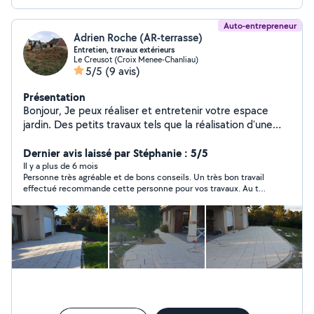
Auto-entrepreneur
Adrien Roche (AR-terrasse)
Entretien, travaux extérieurs
Le Creusot (Croix Menee-Chanliau)
5/5
(9 avis)
Présentation
Bonjour, Je peux réaliser et entretenir votre espace
jardin. Des petits travaux tels que la réalisation d'une
pergola, terrasse, du pavage, pose de portail ainsi que
du terrassement pour aménager votre terrain. Vous
Dernier avis laissé par Stéphanie : 5/5
pouvez également me contacter via mon site arterrasse
Il y a plus de 6 mois
Personne très agréable et de bons conseils. Un très bon travail
effectué recommande cette personne pour vos travaux. Au top
!