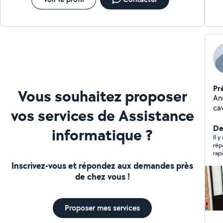
sol
Pr
Vous souhaitez proposer
An
cav
vos services de Assistance
co
co
Der
informatique ?
él
Il y
rép
rap
Inscrivez-vous et répondez aux demandes près
de chez vous !
Proposer mes services