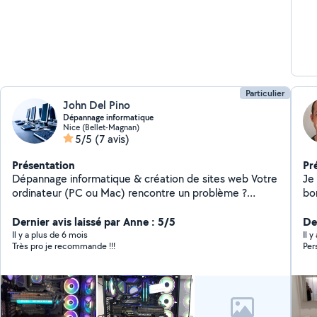
Particulier
John Del Pino
Dépannage informatique
Nice (Bellet-Magnan)
5/5
(7 avis)
Présentation
Pr
Dépannage informatique & création de sites web Votre
Je 
ordinateur (PC ou Mac) rencontre un problème ?
bo
Besoin d'installer un logiciel, d'optimiser votre système
dé
ou d'un dépannage rapide ? Je vous propose une
Dernier avis laissé par Anne : 5/5
dom
De
assistance efficace, avec une prise en charge adaptée
épa
Il y a plus de 6 mois
Il 
Très pro je recommande !!!
Per
à vos besoins. En parallèle, je conçois et modernise des
le
sites web adaptés à vos besoins : sites vitrines,
boutiques en ligne (e-commerce), optimisation SEO
pour améliorer votre visibilité sur Google. Je vous
garantis un service rapide et professionnel avec des