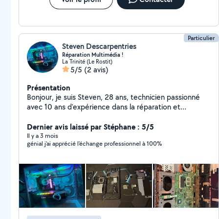
Particulier
Steven Descarpentries
Réparation Multimédia !
La Trinité (Le Rostit)
5/5
(2 avis)
Présentation
Bonjour, je suis Steven, 28 ans, technicien passionné
avec 10 ans d'expérience dans la réparation et
l'assistance multimédia. Je propose mes services pour :
Réparation de téléphones (écran cassé, batterie,
Dernier avis laissé par Stéphane : 5/5
composants, etc.) Dépannage et entretien
Il y a 3 mois
génial j'ai apprécié l'échange professionnel à 100%
d'ordinateurs (Windows/Mac, logiciels, matériel)
Assistance multimédia et électronique (tablettes,
consoles, TV, box internet, etc.) Aide à l'installation ou
à la configuration (matériel, logiciels, périphériques)
Professionnel, réactif et minutieux, je m'adapte à vos
besoins avec des solutions efficaces et au meilleur prix.
N'hésitez pas à me contacter, je suis disponible et à
l'écoute. Pièce à prix d'achat Tarif horaire : 30 Toute