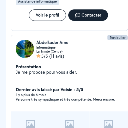
Assistance informatique
heure commencée est due en totalité À très bientôt !
Steven
Voir le profil
Contacter
Particulier
Abdelkader Ame
Informatique
La Trinité (Centre)
5/5
(11 avis)
Présentation
Je me propose pour vous aider.
Dernier avis laissé par Voisin : 5/5
Il y a plus de 6 mois
Personne très sympathique et très compétente. Merci encore.