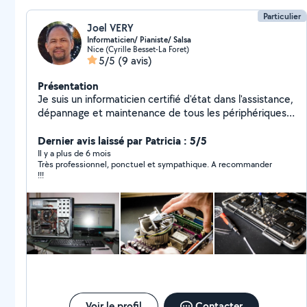
Particulier
Joel VERY
Informaticien/ Pianiste/ Salsa
Nice (Cyrille Besset-La Foret)
5/5
(9 avis)
Présentation
Je suis un informaticien certifié d'état dans l'assistance,
dépannage et maintenance de tous les périphériques
informatiques.
**************************************************************
Dernier avis laissé par Patricia : 5/5
************************************** Dépannage /
Il y a plus de 6 mois
Très professionnel, ponctuel et sympathique. A recommander
Assistance / Cours /Hardware / Software / Formatage /
!!!
Installation / Nettoyage / Récupération de données /
Montage PC / Conseils /
**************************************************************
************************************** En tant qu'auteur -
compositeur et arrangeur (membre de la SACEM), je
dispense également des cours de piano et de danses
latines (salsa porto, salsa cubaine et bachata).
Voir le profil
Contacter