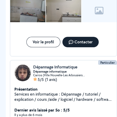
Voir le profil
Contacter
Particulier
Dépannage Informatique
Dépannage informatique
Carros (Ville Nouvelle-Les Arbousiers-l'Aspre)
5/5
(1 avis)
Présentation
Services en informatique : Dépannage / tutoriel /
explication / cours /aide / logiciel / hardware / software
/ installation / nettoyage / récupération de donné /
montage pc / ect...
Dernier avis laissé par So : 5/5
___________________________________________________ Contact : Mail :
Il y a plus de 6 mois