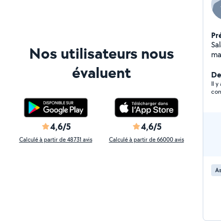
Pr
Sa
Nos utilisateurs nous
ma
dé
évaluent
:)
De
Il 
con
4,6/5
4,6/5
Calculé à partir de 48731 avis
Calculé à partir de 66000 avis
As