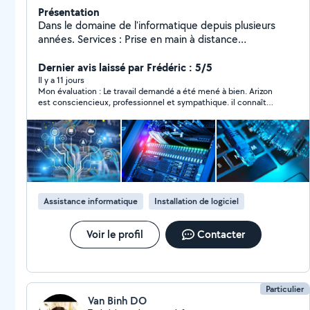
Présentation
Dans le domaine de l'informatique depuis plusieurs
années. Services : Prise en main à distance
Déplacement sur place Diagnostic et dépannage
Problèmes réseaux (internet, wifi) Imprimante
Dernier avis laissé par Frédéric : 5/5
Ordinateur fixe et portable (Windows / Mac) Levée de
Il y a 11 jours
Mon évaluation : Le travail demandé a été mené à bien. Arizon
doute et nettoyage en cas d'intrusion (virus,
est consciencieux, professionnel et sympathique. il connaît
ransomware, spyware) Mises à jour Systèmes et
son sujet et il est pédagogue. Je le recommande pour des
application Sécurisation du réseau et des équipements
prestations informatiques.
connectés Formation concernant la bonne utilisation
des équipements (ordinateur, imprimante, logiciels)
Activation de la suite office 365 Pourquoi me choisir :
Prix clair Intervention rapide Solution adaptée selon la
problématique rencontrée
Assistance informatique
Installation de logiciel
Voir le profil
Contacter
Particulier
Van Binh DO