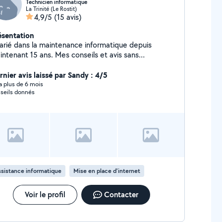
Technicien informatique
La Trinité (Le Rostit)
4,9/5
(15 avis)
ésentation
larié dans la maintenance informatique depuis
intenant 15 ans. Mes conseils et avis sans
placement ne sont pas payants sauf si vous insistez
rnier avis laissé par Sandy : 4/5
y a plus de 6 mois
seils donnés
sistance informatique
Mise en place d'internet
Voir le profil
Contacter