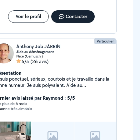
Voir le profil
Contacter
Particulier
Anthony Job JARRIN
Aide au déménagement
Nice (Cernuschi)
5/5
(26 avis)
ésentation
suis ponctuel, sérieux, courtois et je travaille dans la
nne humeur. Je suis polyvalent. Aide au
ménagement, bricolage, informatique sont les
aines qui me passionnent et j'ai la possibilité d'être
rnier avis laissé par Raymond : 5/5
ulé par d'autres collègues. Je ne suis disponible que
y a plus de 6 mois
sonne très aimable
s weekends en ce moment. À bientôt !