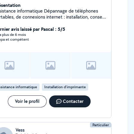
ésentation
tance informatique Dépannage de téléphones
tables, de connexions internet : installation, conseil
ise en main à distance, assistance, formation
ormatique Dépannage réseau Expérience en
nier avis laissé par Pascal : 5/5
sistance informatique et télécom en centre d'appel
y a plus de 6 mois
pa et compétent
chnique chez Bouygues Telecom Conseiller Wefix
ez Fnac 2 ans d'hotline informatique chez Oracle
sistance informatique
Installation d'imprimante
Voir le profil
Contacter
Particulier
Vess