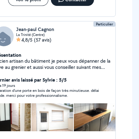
ides : rigueur, qualité de service, sens du détail.
Particulier
Jean-paul Cagnon
La Trinité (Centre)
4,8/5
(57 avis)
ésentation
cien artisan du bâtiment je peux vous dépanner de la
e au grenier et aussi vous conseiller suivant mes
mpétences Depuis quelques années j'ai enrichis mes
nnaissances pour la pose de faïence ,le dépannage
nier avis laissé par Sylvie : 5/5
ectrique et la plomberie
 a 19 jours
aration d'une porte en bois de façon très minutieuse. délai
ide. merci pour votre professionnalisme.