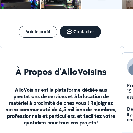
tarifs compétitifs. Étant trilingue, je peux vous aider en
français, anglais ou espagnol. N'hésitez pas à me
contacter pour toute question ou demande de devis.
Mon numéro : zero sept soixante dix sept 96 soixante
onze cinquante trois
Voir le profil
Contacter
À Propos d’AlloVoisins
Pr
AlloVoisins est la plateforme dédiée aux
15
prestations de services et à la location de
ass
matériel à proximité de chez vous ! Rejoignez
notre communauté de 4,5 millions de membres,
De
Il 
professionnels et particuliers, et facilitez votre
mer
quotidien pour tous vos projets !