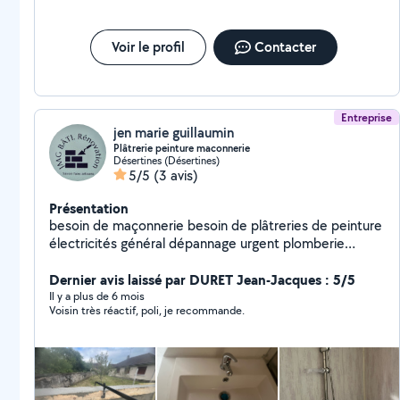
Voir le profil
Contacter
Entreprise
jen marie guillaumin
Plâtrerie peinture maconnerie
Désertines (Désertines)
5/5
(3 avis)
Présentation
besoin de maçonnerie besoin de plâtreries de peinture
électricités général dépannage urgent plomberie
débouchage passage de caméra interventions rapide
faites confiance JM BATI RENOVATION 03 sera
Dernier avis laissé par DURET Jean-Jacques : 5/5
répondre a vos besoins .
Il y a plus de 6 mois
Voisin très réactif, poli, je recommande.