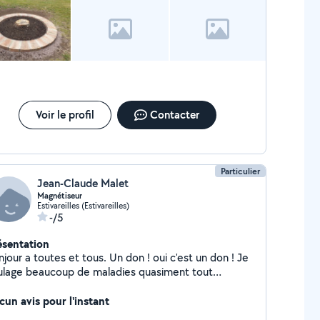
Voir le profil
Contacter
Particulier
Jean-Claude Malet
Magnétiseur
Estivareilles (Estivareilles)
-/5
ésentation
r a toutes et tous. Un don ! oui c'est un don ! Je
ulage beaucoup de maladies quasiment tout
iblesse Tendinites Exémas Zonas Avant et Après
érations Cicatrisations Douleurs. Aides aux sevrages
cun avis pour l'instant
ictions. je ne soigne et ne répare pas: les cancers