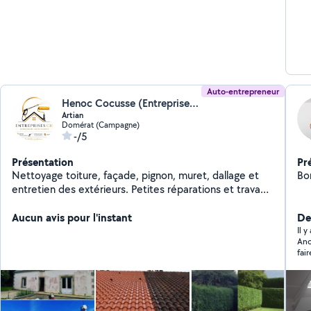
Auto-entrepreneur
Henoc Cocusse (Entreprise Ch)
Artian
Domérat (Campagne)
-/5
Présentation
Pr
Nettoyage toiture, façade, pignon, muret, dallage et
Bo
entretien des extérieurs. Petites réparations et travaux
de maintenance. Tonte de pelouse et débroussaillage.
Taille de haies et d'arbustes. Ramassage des feuilles et
Aucun avis pour l'instant
De
entretien des espaces verts. Nettoyage de terrasses
Il 
Ance
et allées. Sérieux, ponctuel et appliqué, je m'engage à
fai
fournir un travail soigné et adapté à vos besoins.
tou
sur
heu