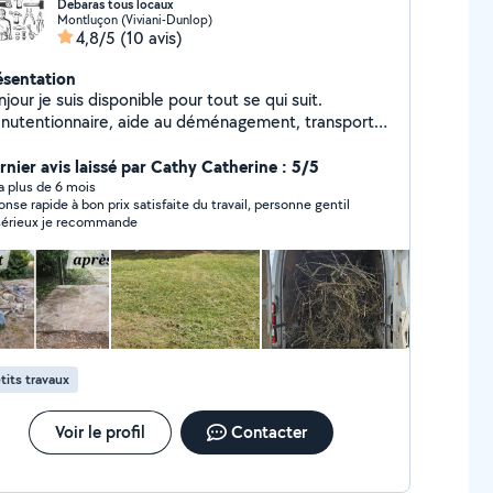
Debaras tous locaux
Montluçon (Viviani-Dunlop)
4,8/5
(10 avis)
ésentation
jour je suis disponible pour tout se qui suit.
nutentionnaire, aide au déménagement, transport
électroménager, voyage a la dechetterie, tonte de
rdins, vide maisons, caves, grenier, montage ou
rnier avis laissé par Cathy Catherine : 5/5
montage de meubles ainsi que de tringles a rideaux
y a plus de 6 mois
onse rapide à bon prix satisfaite du travail, personne gentil
luminaire.
et sérieux je recommande
tits travaux
Voir le profil
Contacter