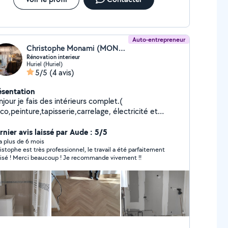
Auto-entrepreneur
Christophe Monami (MONAMI RENOVE)
Rénovation interieur
Huriel (Huriel)
5/5
(4 avis)
ésentation
jour je fais des intérieurs complet.(
co,peinture,tapisserie,carrelage, électricité et
omberie PER) si vous avez besoin n'hésitez pas.
nne journée.
rnier avis laissé par Aude : 5/5
y a plus de 6 mois
istophe est très professionnel, le travail a été parfaitement
réalisé ! Merci beaucoup ! Je recommande vivement !!