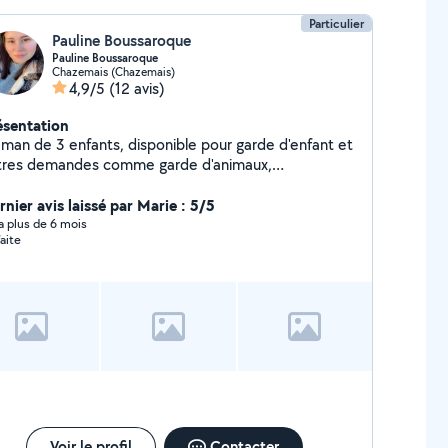
Particulier
Pauline Boussaroque
Pauline Boussaroque
Chazemais (Chazemais)
4,9/5
(12 avis)
ésentation
man de 3 enfants, disponible pour garde d'enfant et
tres demandes comme garde d'animaux,
mplissage de vos documents administratifs etc..
ibilité de réaliser votre ménage. Paiement possible
rnier avis laissé par Marie : 5/5
ESU (réduction crédit d'impôt) Possibilité de vous
y a plus de 6 mois
faite
iculée pour vos courses ou vos rendez-vous. Je suis
e personne motivée et respectueuse diplômée d'un
c pro gestion administration.
Voir le profil
Contacter