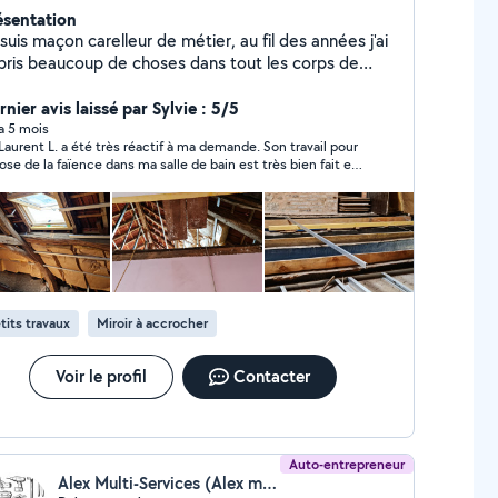
ésentation
suis maçon carelleur de métier, au fil des années j'ai
pris beaucoup de choses dans tout les corps de
tiers du bâtiment.
nier avis laissé par Sylvie : 5/5
 a 5 mois
Laurent L. a été très réactif à ma demande. Son travail pour
pose de la faïence dans ma salle de bain est très bien fait et
gné. Mes choix ont été respecté. Les tarifs très abordables.
besoin je referais appelle à Mr Laurent L. en qui j'ai eu toute
fiance lui ayant laissé mes clés pour travailler pendant mes
ances et ayant retrouvé une maison parfaitement propre à
ie de sa part tous les soirs de photos pour
vre l'avancé de mes travaux c'est top. Donc je le
ommande fortement personne sérieuse, ponctuelle,
crète, a l'écoute et sait faire différent travaux pas que de la
tits travaux
Miroir à accrocher
ence.
Voir le profil
Contacter
Auto-entrepreneur
Alex Multi-Services (Alex multi-services)