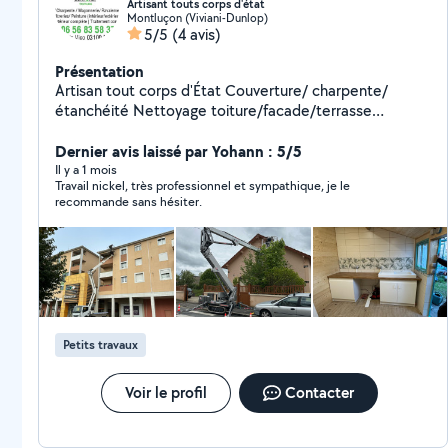
Artisant touts corps d'état
Montluçon (Viviani-Dunlop)
5/5
(4 avis)
Présentation
Artisan tout corps d'État Couverture/ charpente/
étanchéité Nettoyage toiture/facade/terrasse
Maçonnerie Peinture Placo Nettoyage gouttières
Terrassement Traitement de l'amiante (désamiantage)
Dernier avis laissé par Yohann : 5/5
Petit travaux de plomberie/ électricité Vide maison
Il y a 1 mois
Travail nickel, très professionnel et sympathique, je le
Traitement de l'humidité Bricolage
recommande sans hésiter.
Petits travaux
Voir le profil
Contacter