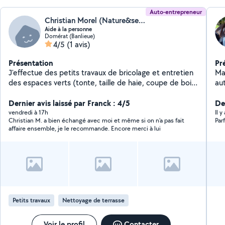
Auto-entrepreneur
Christian Morel (Nature&services03)
Aide à la personne
Domérat (Banlieue)
4/5
(1 avis)
Présentation
Pr
J'effectue des petits travaux de bricolage et entretien
Ma
des espaces verts (tonte, taille de haie, coupe de bois,
au
petit élagage et débroussaillage).
re
Dernier avis laissé par Franck : 4/5
Poss
De
en C
vendredi à 17h
Il 
Christian M. a bien échangé avec moi et même si on n’a pas fait
Par
véh
affaire ensemble, je le recommande. Encore merci à lui
un
ba
Petits travaux
Nettoyage de terrasse
Voir le profil
Contacter