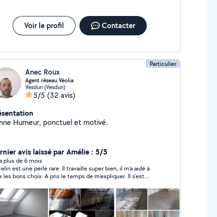
Voir le profil
Contacter
Particulier
Anec Roux
Agent réseau Véolia
Vesdun (Vesdun)
5/5
(32 avis)
ésentation
nne Humeur, ponctuel et motivé.
rnier avis laissé par Amélie : 5/5
y a plus de 6 mois
lin est une perle rare. Il travaille super bien, il m’a aidé à
re les bons choix. A pris le temps de m’expliquer. Il s’est
jours appliqué. J’ai le sentiment qu’il sait tout faire et
tout il a toujours la volonté de bien faire. Je suis très
reuse de l’avoir rencontré. Je le recommanderai a n’importe
qui les yeux fermé. Ancelin encore merci pour ma buanderie.