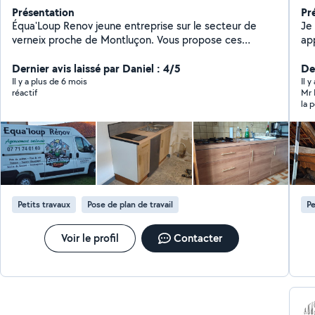
Présentation
Pr
Équa'Loup Renov jeune entreprise sur le secteur de
Je 
verneix proche de Montluçon. Vous propose ces
ap
services de conception plus montage de cuisine de a à
mé
z , des travaux d'intérieur possible de travailler avec
Dernier avis laissé par Daniel : 4/5
Der
une décoratrice d'intérieur nous vous proposons un
Il y a plus de 6 mois
Il y
réactif
Mr 
service sérieux et efficace. Et différents d'autre travaux
la 
de bricolage et déménagement montage de meubles.
soi
Si 
con
vac
mon retour, l'envo
sui
rec
dis
Petits travaux
Pose de plan de travail
Pe
faï
Voir le profil
Contacter