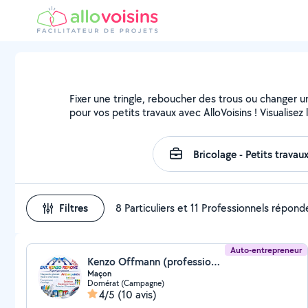
Fixer une tringle, reboucher des trous ou changer u
pour vos petits travaux avec AlloVoisins ! Visualise
Filtres
8 Particuliers et 11 Professionnels répond
Auto-entrepreneur
Kenzo Offmann (professionnel)
Maçon
Domérat (Campagne)
4/5
(10 avis)