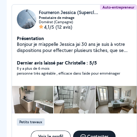
Auto-entrepreneur
Fourneron Jessica (Superclean03)
Prestataire de ménage
Domérat (Campagne)
4,1/5
(12 avis)
Présentation
Bonjour je m'appelle Jessica jai 30 ans je suis à votre
dispositions pour effectuer plusieurs tâches, que se
soit ménagère, ou autre .
Dernier avis laissé par Christelle : 5/5
Il y a plus de 6 mois
personne très agréable , efficace dans l'aide pour emménager
Petits travaux
Voir le profil
Contacter