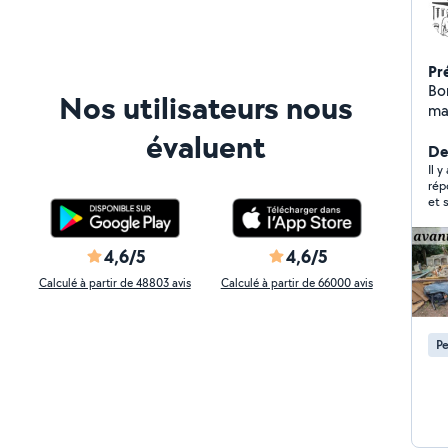
Pr
Bon
Nos utilisateurs nous
ma
d'
évaluent
ja
De
de
Il 
rép
ou 
4,6/5
4,6/5
Calculé à partir de 48803 avis
Calculé à partir de 66000 avis
Pe