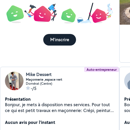
M'inscrire
Auto-entrepreneur
Mike Dessert
Maçonnerie ,espace vert
Domérat (Centre)
-/5
Présentation
Pr
Bonjour, je mets à disposition mes services. Pour tout
Bonjou
ce qui est petit travaux en maçonnerie: Crépi, peinture
so
en bâtiment, carreleur etc.. nettoyage de: toiture,
Fa
façade, dallage etc.. Je mets aussi à disposition mes
Aucun avis pour l'instant
op
Au
services dans l'entretien d'espace vert: élagage,
Add