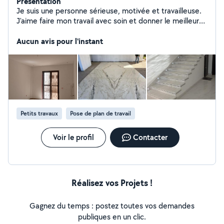
Présentation
Je suis une personne sérieuse, motivée et travailleuse.
J'aime faire mon travail avec soin et donner le meilleur
de moi-même. Je suis ponctuelle, organisée et
j'apprends rapidement. Je m'investis dans les tâches qui
Aucun avis pour l'instant
me sont confiées et je suis toujours prête à progresser.
Petits travaux
Pose de plan de travail
Voir le profil
Contacter
Réalisez vos Projets !
Gagnez du temps : postez toutes vos demandes
publiques en un clic.