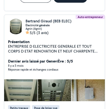
Auto-entrepreneur
Bertrand Giraud (BEB ELEC)
Électricité générale
Agnin (Agnin)
5/5
(3 avis)
Présentation
ENTREPRISE D ELECTRICITEE GENERALE ET TOUT
CORPS D ETAT RENOVATION ET NEUF CHARPENTE
MACONNERIE PLACO CLOTURE EXTERIEUR PETIT
TRAVAUX
Dernier avis laissé par GeneviÈve : 5/5
Il y a 5 mois
Réponse rapide et échanges cordiaux
Petits travaux
Pose de brise vue