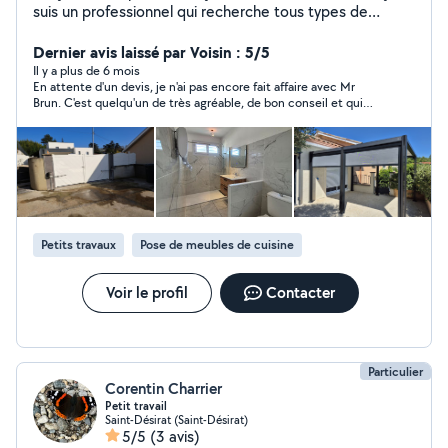
suis un professionnel qui recherche tous types de
travaux n'hésitez pas à me contacter en cas de besoin,
je suis très minutieux, je fais également du lavage de
Dernier avis laissé par Voisin : 5/5
vitre.
Il y a plus de 6 mois
En attente d'un devis, je n'ai pas encore fait affaire avec Mr
Brun. C'est quelqu'un de très agréable, de bon conseil et qui
semble très compétent.
Petits travaux
Pose de meubles de cuisine
Voir le profil
Contacter
Particulier
Corentin Charrier
Petit travail
Saint-Désirat (Saint-Désirat)
5/5
(3 avis)