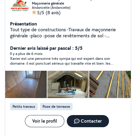
Maçonnerie générale
Andancette (Andancette)
5/5
(8 avis)
Présentation
Tout type de constructions -Travaux de maçonnerie
générale -placo -pose de revêtements de sol -
démolition -évacuation de gravats -pose de clôture Me
contacter pour tout autre type de demande.
Dernier avis laissé par pascal : 5/5
Il y a plus de 6 mois
Xavier est une personne très sympa qui est expert dans son
domaine. il est ponctuel sérieux qui travaille vite et bien. les
travaux réalisés chez moi correspondent totalement à mes
attentes. merci. je recommande ce professionnel.
Petits travaux
Pose de terrasse
Voir le profil
Contacter