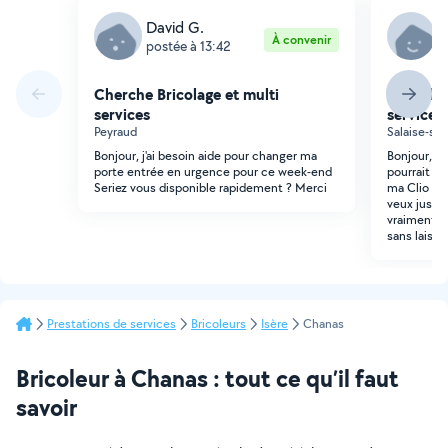
David G.
S
À convenir
postée à 13:42
p
Cherche Bricolage et multi
Cherche 
services
services
Peyraud
Salaise-su
Bonjour, j'ai besoin aide pour changer ma
Bonjour, j'
porte entrée en urgence pour ce week-end
pourrait me
Seriez vous disponible rapidement ? Merci
ma Clio 3, s
veux juste 
vraiment, q
sans laiss
Prestations de services
Bricoleurs
Isère
Chanas
Bricoleur à Chanas : tout ce qu’il faut
savoir