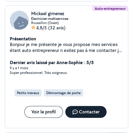
Auto-entrepreneur
Mickael gimenez
Électricien multiservices
Roussillon (Ouest)
4,8/5
(32 avis)
Présentation
Bonjour je me présente je vous propose mes services
étant auto entrepreneur n esitez pas à me contacter je
répondrai à vos questions et vos demandes avec plaisir
cordialement
Dernier avis laissé par Anne-Sophie : 5/5
Il y a 1 mois
Super professionnel. Très soigneux.
Petits travaux
Démontage de porte
Voir le profil
Contacter