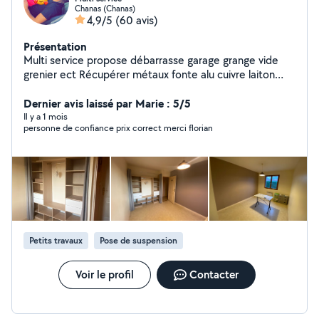
Chanas (Chanas)
4,9/5
(60 avis)
Présentation
Multi service propose débarrasse garage grange vide
grenier ect Récupérer métaux fonte alu cuivre laiton
feraille batterie chaudière cumulus ect ect Peinture sur
murs Tonte de pelouse taillage de haies Électricité
Dernier avis laissé par Marie : 5/5
simple (installation lumière prises remplacement ) À
Il y a 1 mois
personne de confiance prix correct merci florian
bientôt
Petits travaux
Pose de suspension
Voir le profil
Contacter