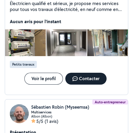
Électricien qualifié et sérieux, je propose mes services
pour tous vos travaux d'électricité, en neuf comme en
rénovation. Mes prestations : * Installation et
remplacement de prises, interrupteurs et luminaires *
Aucun avis pour l'instant
Dépannage électrique et recherche de pannes * Remise
aux normes des installations * Installation de tableaux
électriques * Raccordement d'appareils électriques *
Petits travaux et maintenance Je suis ponctuel,
soigneux et à l'écoute de vos besoins. Mon objectif est
de fournir un travail de qualité, réalisé dans le respect
des normes de sécurité et des délais convenus.
Petits travaux
Voir le profil
Contacter
Auto-entrepreneur
Sébastien Robin (Myseemsa)
Multiservices
Albon (Albon)
5/5
(1 avis)
Présentation