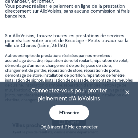
demandeur, et l’offreur.
Vous pouvez réaliser le paiement en ligne de la prestation
directement sur AlloVoisins, sans aucune commission ni frais
bancaires.
Sur AlloVoisins, trouvez toutes les prestations de services
pour réaliser votre projet de Bricolage - Petits travaux sur la
ville de Chanas (Isère, 38150)
Autres exemples de prestations réalisées par nos membres :
accrochage de cadre, réparation de volet roulant, réparation de volet,
démontage d'armoire, changement de porte, pose de store,
changement de plinthe, réparation de store, réparation de porte,
démontage de store, installation de portillon, réparation de fenêtre,
installation de siphon, installation de palissade, démontage de meubles
de cuisine, installation d'armoire, réparation d'armoire, nettoyage de
Connectez-vous pour profiter
mur, fixation d'applique murale, montage de placard, nettoyage de
joints, remplacement de siphon, réparation d'étagère, installation de
pleinement d'AlloVoisins
chatière, changement d'ampoule, ..
M'inscrire
Carte
Villes proches
Déjà inscrit ? Me connecter
Ayant le plus de résultats, dans le même département