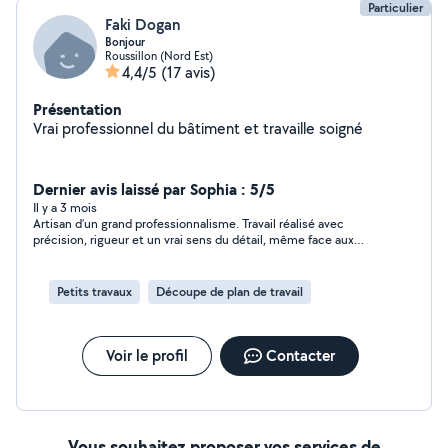
Particulier
Faki Dogan
Bonjour
Roussillon (Nord Est)
4,4/5
(17 avis)
Présentation
Vrai professionnel du bâtiment et travaille soigné
Dernier avis laissé par Sophia : 5/5
Il y a 3 mois
Artisan d’un grand professionnalisme. Travail réalisé avec
précision, rigueur et un vrai sens du détail, même face aux
imprévus. Très impliqué, fiable et consciencieux, avec une
réelle maîtrise de son métier. Au-delà de la qualité du travail,
c’est une personne sérieuse et investie, ce qui est rare
Petits travaux
Découpe de plan de travail
aujourd’hui. Je recommande sans hésitation.
Voir le profil
Contacter
Vous souhaitez proposer vos services de