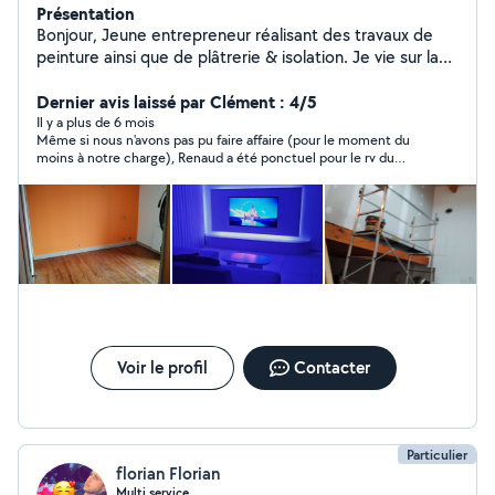
Présentation
Bonjour, Jeune entrepreneur réalisant des travaux de
peinture ainsi que de plâtrerie & isolation. Je vie sur la
commue de CHANAS. Je suis minutieux et organisé,
n'hésitez pas à réaliser votre demande. Bonne journée !
Dernier avis laissé par Clément : 4/5
MANAS Renaud
Il y a plus de 6 mois
Même si nous n'avons pas pu faire affaire (pour le moment du
moins à notre charge), Renaud a été ponctuel pour le rv du
devis, réactif, à l'écoute et propose même d'autres solutions.
Son devis était tout à fait conforme à ce que nous pensions au
départ. On lui dit à bientôt pour la suite.
Voir le profil
Contacter
Particulier
florian Florian
Multi service