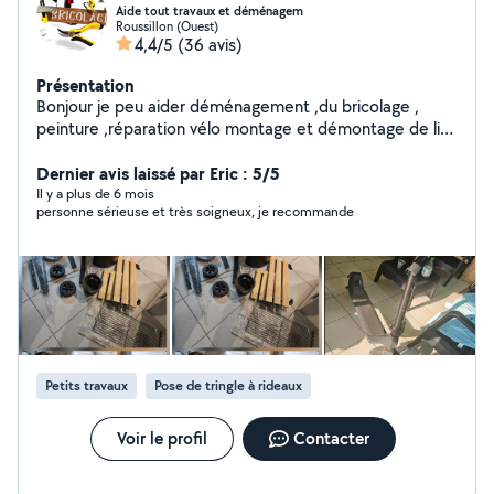
Aide tout travaux et déménagem
Roussillon (Ouest)
4,4/5
(36 avis)
Présentation
Bonjour je peu aider déménagement ,du bricolage ,
peinture ,réparation vélo montage et démontage de lit
changer des robinetterie montage douchete pour
toilettes...
Dernier avis laissé par Eric : 5/5
Il y a plus de 6 mois
personne sérieuse et très soigneux, je recommande
Petits travaux
Pose de tringle à rideaux
Voir le profil
Contacter