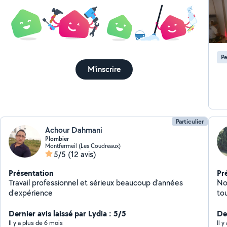
Pe
M'inscrire
Particulier
Achour Dahmani
Plombier
Montfermeil (Les Coudreaux)
5/5
(12 avis)
Présentation
Pr
Travail professionnel et sérieux beaucoup d'années
Not
d'expérience
to
Dernier avis laissé par Lydia : 5/5
Der
Il y a plus de 6 mois
Il 