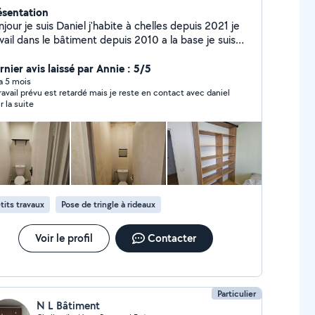
ésentation
el j'habite à chelles depuis 2021 je
 depuis 2010 a la base je suis
emps je fais pas mal de bricolage ..
vaille avec peinture et matériel professionnel je
rnier avis laissé par Annie : 5/5
se aussi de beaucoup des outils pour n'apporte
 a 5 mois
travail prévu est retardé mais je reste en contact avec daniel
quels services à domicile
r la suite
tits travaux
Pose de tringle à rideaux
Voir le profil
Contacter
Particulier
N L Bâtiment