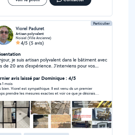
Particulier
Viorel Paduret
Artisan polyvalent
Noisiel (Ville Ancienne)
4/5
(5 avis)
ésentation
jour, je suis artisan polyvalent dans le bâtiment avec
s de 20 ans d'expérience. J'interviens pour vos
vaux de rénovation intérieure et extérieure :
inture, placo, carrelage, parquet, plomberie,
rnier avis laissé par Dominique : 4/5
ctricité, menuiserie, maçonnerie etc. Sérieux,
 a 1 mois
s bien. Viorel est sympathique. Il est venu ds un premier
ctuel et soigneux, je m'engage à fournir un travail de
ps prendre les mesures exactes et voir ce que je désirais.
ité tout en respectant les délais. équipé camion
vvail rapide. Bon rapport qualité/prix
c des outils professionnels Devis gratuit et conseils
aptés à votre demande. N'hésitez pas à me
ntacter pour discuter de vos besoins.