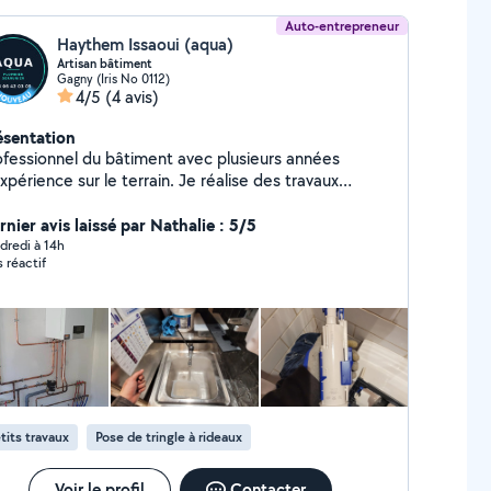
Auto-entrepreneur
Haythem Issaoui (aqua)
Artisan bâtiment
Gagny (Iris No 0112)
4/5
(4 avis)
ésentation
ofessionnel du bâtiment avec plusieurs années
xpérience sur le terrain. Je réalise des travaux
gnés, dans les délais, avec un vrai souci du détail.
sponible en Île-de-France pour tout type de chantier,
nier avis laissé par Nathalie : 5/5
 petit dépannage aux gros travaux. Devis gratuit et
dredi à 14h
s réactif
ns engagement.
tits travaux
Pose de tringle à rideaux
Voir le profil
Contacter