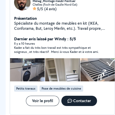
Ménag ,Montage meubl Peintuer
Chelles (Foch-de Gaulle Nord-Est)
5/5
(4 avis)
Présentation
Spécialiste du montage de meubles en kit (IKEA,
Conforama, But, Leroy Merlin, etc.). Travail propre,
rapide et efficace. Montage de dressings, armoires,
lits, bureaux, commodes et meubles de cuisine,
Dernier avis laissé par Windy : 5/5
Sérieux, ponctuel et à l'écoute de vos besoins.
Il y a 10 heures
Kader a fait du très bon travail est très sympathique et
N'hésitez pas me contacter je réponds rapidement. »
soigneux , et très réactif . Merci à vous Kader et à votre ami.
Petits travaux
Pose de meubles de cuisine
Voir le profil
Contacter