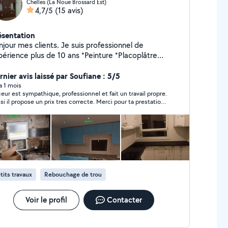
Chelles (La Noue Brossard Est)
4,7/5
(15 avis)
ésentation
njour mes clients. Je suis professionnel de
ience plus de 10 ans *Peinture *Placoplâtre
 *Plomberie *Électricité *Montage de
rnier avis laissé par Soufiane : 5/5
meuble * Montage cuisine
 a 1 mois
eur est sympathique, professionnel et fait un travail propre.
si il propose un prix tres correcte. Merci pour ta prestation.
’hésiterai pas à refaire appel à toi. À bientôt !
tits travaux
Rebouchage de trou
Voir le profil
Contacter