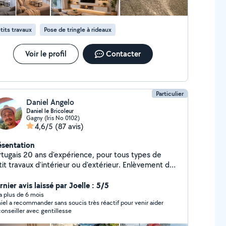
tits travaux
Pose de tringle à rideaux
Voir le profil
Contacter
Particulier
Daniel Angelo
Daniel le Bricoleur
Gagny (Iris No 0102)
4,6/5
(87 avis)
ésentation
rtugais 20 ans d'expérience, pour tous types de
t travaux d'intérieur ou d'extérieur. Enlèvement des
ats par camion si besoin Terrassement Divers
rvices
nier avis laissé par Joelle : 5/5
y a plus de 6 mois
iel a recommander sans soucis très réactif pour venir aider
et conseiller avec gentillesse