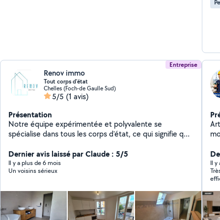
Pe
Entreprise
Renov immo
Tout corps d'état
Chelles (Foch-de Gaulle Sud)
5/5
(1 avis)
Présentation
Pr
Notre équipe expérimentée et polyvalente se
Art
spécialise dans tous les corps d'état, ce qui signifie que
mo
nous pouvons prendre en charge l'ensemble de votre
de bricol
projet de rénovation, de la conception à la réalisation
Dernier avis laissé par Claude : 5/5
pr
Der
Nos services : Gros œuvre : Démolition, cloisons
ne
Il y a plus de 6 mois
Il y
Un voisins sérieux
Très sat
(Placo), isolation. Technique : Électricité aux normes et
rap
eff
plomberie complète. Finition : Peinture, carrelage, pose
ret
de parquet. Aménagement : Cuisine, salle de bain et
en kit. Travail propre soigné e
menuiserie. Nos points forts : Travail soigné et finitions
Fra
yeu
de qualité. Respect strict des délais et de votre