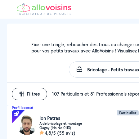
Fixer une tringle, reboucher des trous ou changer u
pour vos petits travaux avec AlloVoisins ! Visualise
Filtres
107 Particuliers et 81 Professionnels rép
Profil boosté
Particulier
Ion Patras
Aide bricolage et montage
Gagny (Iris No 0113)
4,8/5
(55 avis)