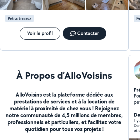
budget. Devis gratuit, rapide et détaillé
Petits travaux
Pe
Voir le profil
Contacter
À Propos d’AlloVoisins
Pr
AlloVoisins est la plateforme dédiée aux
Po
prestations de services et à la location de
peti
matériel à proximité de chez vous ! Rejoignez
grav
notre communauté de 4,5 millions de membres,
se
Der
Il 
professionnels et particuliers, et facilitez votre
Dan
quotidien pour tous vos projets !