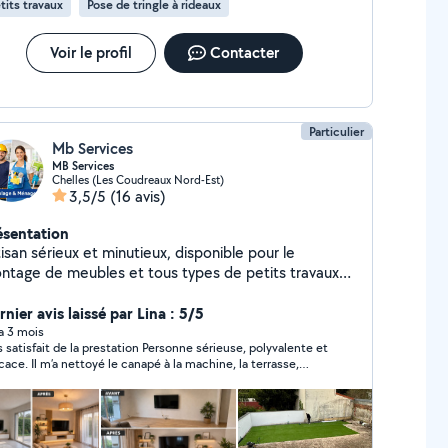
tits travaux
Pose de tringle à rideaux
Voir le profil
Contacter
Particulier
Mb Services
MB Services
Chelles (Les Coudreaux Nord-Est)
3,5/5
(16 avis)
ésentation
isan sérieux et minutieux, disponible pour le
ntage de meubles et tous types de petits travaux
age. Femme sérieuse et expérimentée
opose ses services de ménage : entretien régulier,
nier avis laissé par Lina : 5/5
ttoyage complet ou remise en état. Travail propre,
 a 3 mois
isfait de la prestation Personne sérieuse, polyvalente et
ide et avec le souci du détail.
icace. Il m’a nettoyé le canapé à la machine, la terrasse,
iré les mauvaises herbes et a aussi monté plusieurs meubles
t avec le souci du détail.
nchement un vrai homme à tout faire, je recommande les
x fermés et je l appellerai la prochaine fois