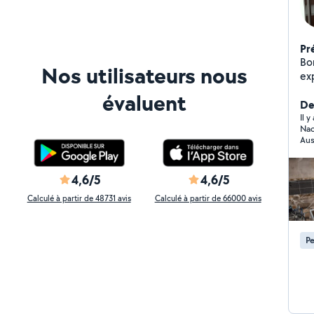
Pr
Bo
Nos utilisateurs nous
expér
*Carlage *Parquet
évaluent
De
Il y
Nac
Aus
Je n
4,6/5
4,6/5
Calculé à partir de 48731 avis
Calculé à partir de 66000 avis
Pe