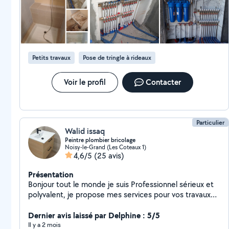
m'expliquer ce qu'il faisait et de me donner quelques conseils
éviers, ainsi que pour d'autres petits travaux d'entretien
pour l'entretien. Ses explications étaient claires et cela m'a
mise en confiance. C'est une personne agréable, respectueuse
et de dépannage
et professionnelle. Si j'ai de nouveau besoin d'un plombier, je
n'hésiterai pas à faire appel à ses services.
Petits travaux
Pose de tringle à rideaux
Voir le profil
Contacter
Particulier
Walid issaq
Peintre plombier bricolage
Noisy-le-Grand (Les Coteaux 1)
4,6/5
(25 avis)
Présentation
Bonjour tout le monde je suis Professionnel sérieux et
polyvalent, je propose mes services pour vos travaux
de peinture, plomberie, montage de meubles, et
bricolage à domicile. Travail soigné, rapide et à prix
Dernier avis laissé par Delphine : 5/5
raisonnable. Disponible sur rendez-vous, même en
Il y a 2 mois