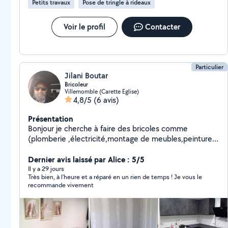
Petits travaux
Pose de tringle à rideaux
Voir le profil
Contacter
Particulier
Jilani Boutar
Bricoleur
Villemomble (Carette Eglise)
4,8/5
(6 avis)
Présentation
Bonjour je cherche à faire des bricoles comme
(plomberie ,électricité,montage de meubles,peinture,
serrurier,aide à la personne etc...)n'hésitez surtout pas
à me contacter travail propre et de qualité .merci
Dernier avis laissé par Alice : 5/5
Il y a 29 jours
Très bien, à l’heure et a réparé en un rien de temps ! Je vous le
recommande vivement