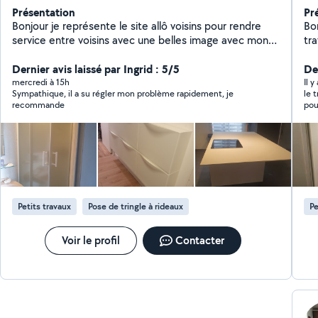
Présentation
Pr
Bonjour je représente le site allô voisins pour rendre
Bonjour je suis Dani
service entre voisins avec une belles image avec mon
travail dans le bâtiment
travail propre et soigneux je fais de la peinture papier
peintre mai dans le t
peint la plomberie l'électricité montage de meubles
Dernier avis laissé par Ingrid : 5/5
je tra
De
montage de cuisine fixation de télé et barre de rideaux
dispo
mercredi à 15h
Il y
Sympathique, il a su régler mon problème rapidement, je
le 
pose étagère pose lino je fais aussi du jardinage Les
recommande
pou
commentaires de mais clients vous montre la
satisfaction de mon travail Je reste a votre service
cordialement
Petits travaux
Pose de tringle à rideaux
Pe
Voir le profil
Contacter