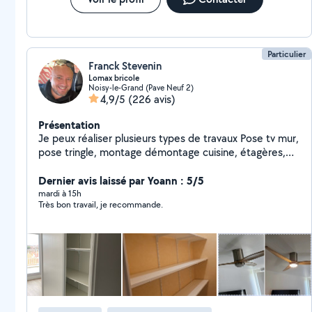
Particulier
Franck Stevenin
Lomax bricole
Noisy-le-Grand (Pave Neuf 2)
4,9/5
(226 avis)
Présentation
Je peux réaliser plusieurs types de travaux Pose tv mur,
pose tringle, montage démontage cuisine, étagères,
luminaires, montage démontage de meubles, dressing
ou demandes particulières . Je suis doué de mes mains
Dernier avis laissé par Yoann : 5/5
et assez outillé. Dispo le soir ou une partie des week-
mardi à 15h
Très bon travail, je recommande.
ends, je fais cela en complément de mon activité. À
bientôt peut-être ! N'hésitez pas zéro six vingt 11 18
soixante treize