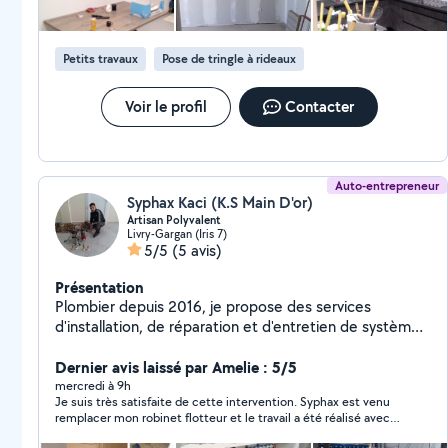
Petits travaux
Pose de tringle à rideaux
Voir le profil
Contacter
Auto-entrepreneur
Syphax Kaci (K.S Main D'or)
Artisan Polyvalent
Livry-Gargan (Iris 7)
5/5
(5 avis)
Présentation
Plombier depuis 2016, je propose des services
d'installation, de réparation et d'entretien de systèmes
de plomberie. Avec une solide expérience dans le
domaine, je réalise également divers travaux de
Dernier avis laissé par Amelie : 5/5
maçonnerie et de bricolage, ce qui me permet de vous
mercredi à 9h
Je suis très satisfaite de cette intervention. Syphax est venu
accompagner dans vos projets de rénovation ou de
remplacer mon robinet flotteur et le travail a été réalisé avec
petits travaux. En plus de ces services, je suis
soin. J'ai particulièrement apprécié qu'il prenne le temps de
disponible pour le débouchage de vos lavabos et