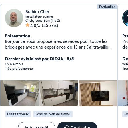
Particulier
Brahim Cher
Installateur cuisine
Clichy-sous-Bois (Iris 2)
4,8/5
(45 avis)
Présentation
Pr
Bonjour Je vous propose mes services pour toute les
Pr
bricolages avec une expérience de 15 ans J'ai travaillé
d'e
avec des magasin pro installateur meuble meuble en kit
soi
et les cuisine avec fixation murale ( béton,placoplatre )
Dernier avis laissé par DIDJA : 5/5
Di
Der
Montage et démontage plus les petits travaux comme
du
Il y a 4 mois
ven
Très professionnel
Trè
( fixations les TV au murs, posé les
sa
rideaux,lustre,liminaire,
Triangle,peinture,tapisserie.....ect) Je fais aussi
plomberie et électricité Au plaisir de vous aidez dans
vos travaux de bricolage et dépannage Je suis sérieux
et confiance et je respecte l'heure de rendez-vous
Intervention rapide et professionnelle Je dispose de
tout le matériel nécessaire pour une réalisation
Petits travaux
Pose de plan de travail
Pe
efficace et soignée de vos travaux Je suis disponible
tous les jours même le week-end Je travaille avec un
petit prix
Voir le profil
Contacter