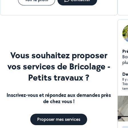
Pr
Vous souhaitez proposer
Bon
plu
vos services de Bricolage -
tra
pe
De
Petits travaux ?
éle
Il y
Trè
pon
tem
qual
Tra
Inscrivez-vous et répondez aux demandes près
ave
de chez vous !
ad
co
Proposer mes services