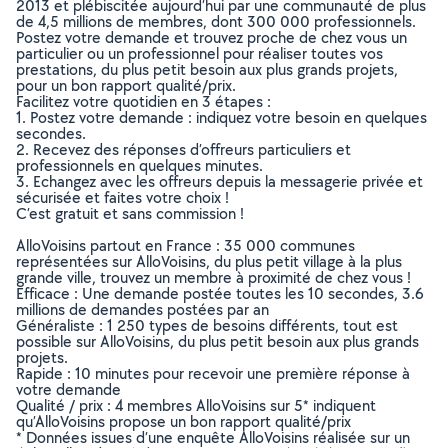
2013 et plébiscitée aujourd’hui par une communauté de plus
de 4,5 millions de membres, dont 300 000 professionnels.
Postez votre demande et trouvez proche de chez vous un
particulier ou un professionnel pour réaliser toutes vos
prestations, du plus petit besoin aux plus grands projets,
pour un bon rapport qualité/prix.
Facilitez votre quotidien en 3 étapes :
1. Postez votre demande : indiquez votre besoin en quelques
secondes.
2. Recevez des réponses d’offreurs particuliers et
professionnels en quelques minutes.
3. Echangez avec les offreurs depuis la messagerie privée et
sécurisée et faites votre choix !
C’est gratuit et sans commission !
AlloVoisins partout en France : 35 000 communes
représentées sur AlloVoisins, du plus petit village à la plus
grande ville, trouvez un membre à proximité de chez vous !
Efficace : Une demande postée toutes les 10 secondes, 3.6
millions de demandes postées par an
Généraliste : 1 250 types de besoins différents, tout est
possible sur AlloVoisins, du plus petit besoin aux plus grands
projets.
Rapide : 10 minutes pour recevoir une première réponse à
votre demande
Qualité / prix : 4 membres AlloVoisins sur 5* indiquent
qu’AlloVoisins propose un bon rapport qualité/prix
* Données issues d’une enquête AlloVoisins réalisée sur un