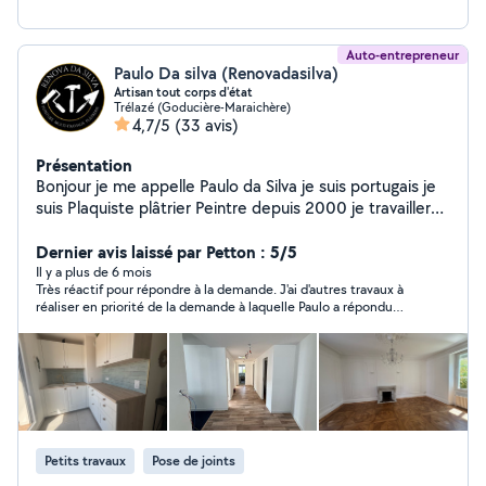
Auto-entrepreneur
Paulo Da silva (Renovadasilva)
Artisan tout corps d'état
Trélazé (Goducière-Maraichère)
4,7/5
(33 avis)
Présentation
Bonjour je me appelle Paulo da Silva je suis portugais je
suis Plaquiste plâtrier Peintre depuis 2000 je travailler
comme cuisiniste 4 ans ,2 dans le parquet carrelage 4
dans le tapisserie,je suis auto entrepreneur je suis là
Dernier avis laissé par Petton : 5/5
pour vous aider dans votre projet ,je suis très
Il y a plus de 6 mois
Très réactif pour répondre à la demande. J'ai d'autres travaux à
perfectionniste et très exigeant avec moi-même
réaliser en priorité de la demande à laquelle Paulo a répondu
N'hésite pas à me contacter merci
donc affaire à suivre...
Petits travaux
Pose de joints