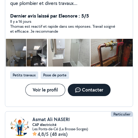
que plombier et divers travaux
(placo,peinture,sol,faience... Devis gratuit Dépannage
7j7 24h24 Assurance décennale
Dernier avis laissé par Eleonore : 5/5
Il y a 16 jours
Thomas est reactif et rapide dans ses réponses. Travail soigné
et efficace. Je recommande
Petits travaux
Pose de porte
Voir le profil
Contacter
Particulier
Asmat Ali NASERI
CAP électricité
Les Ponts-de-Cé (La Brosse-Sorges)
4,8/5
(48 avis)