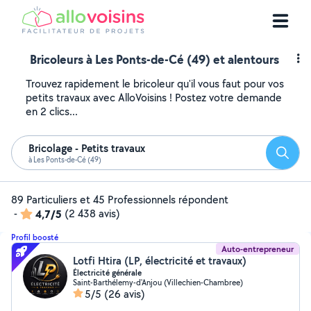
Bricoleurs à Les Ponts-de-Cé (49) et alentours
Trouvez rapidement le bricoleur qu'il vous faut pour vos
petits travaux avec AlloVoisins ! Postez votre demande
en 2 clics...
Bricolage - Petits travaux
Reche
à Les Ponts-de-Cé (49)
89 Particuliers et 45 Professionnels répondent
-
4,7/5
(2 438 avis)
Profil boosté
Auto-entrepreneur
Lotfi Htira (LP, électricité et travaux)
Électricité générale
Saint-Barthélemy-d'Anjou (Villechien-Chambree)
5/5
(26 avis)