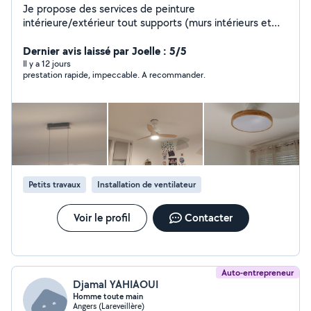
Je propose des services de peinture
intérieure/extérieur tout supports (murs intérieurs et
extérieurs,plafond, boiserie, métaux), pose de papier
peint et de toile de verre, montage de meubles,
Dernier avis laissé par Joelle : 5/5
installation de luminaires, de ventilateur au plafond,
Il y a 12 jours
prestation rapide, impeccable. A recommander.
pose d'étagères etc
Petits travaux
Installation de ventilateur
Voir le profil
Contacter
Auto-entrepreneur
Djamal YAHIAOUI
Homme toute main
Angers (Lareveillère)