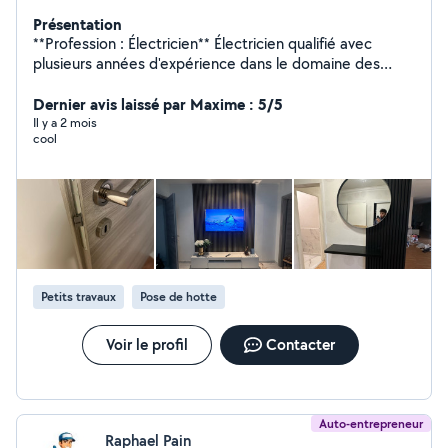
Présentation
**Profession : Électricien** Électricien qualifié avec
plusieurs années d'expérience dans le domaine des
installations électriques. Je me spécialise les travaux
polyvalents tels que la peinture, le montage de meubles
Dernier avis laissé par Maxime : 5/5
et les petites réparations. Ma priorité est de fournir un
Il y a 2 mois
cool
service fiable **Compétences :** - Installation et
dépannages électriques - Peinture et rénovation
intérieure - Montage et assemblage de meubles - Petits
travaux de bricolage Montage de cuisine Placo Solde
Parquet Peinture tapisserie Je suis disponible pour des
missions ponctuelles ou des projets à plus long terme.
Cela peut être adapté selon vos besoins !
Petits travaux
Pose de hotte
Voir le profil
Contacter
Auto-entrepreneur
Raphael Pain