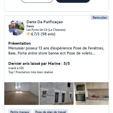
petite électricité, plomberie A bientôt de nous
rencontrer et faire bouger les choses Jean Louis
Particulier
Denis Da Purificaçao
Denis
Les Ponts-de-Cé (La Chesnaie)
4,7/5
(98 avis)
Présentation
Menuisier poseur 13 ans d'expérience Pose de Fenêtres,
Baie, Porte entre store banne ect Pose de volets
roulants / électrique ou manuel /solaire ( réparation)
Pose de parquet stratifié/pvc Remplacement de vitrage
Dernier avis laissé par Marine : 5/5
. plaque de véranda Je touche a beaucoup de chose
mardi à 12h
Top ! Prestation très bien réalisé
Rendre le client satisfait de mon travail et mettre mes
compétences en action pour trouve la meilleure
solution Je travail comme si c'était pour moi
Petits travaux
Pose de plan de travail