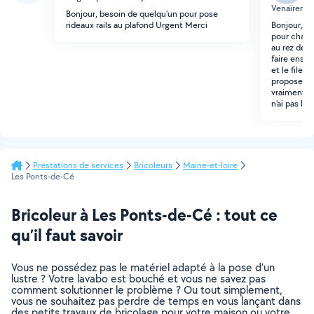
Venairerie)
Bonjour, besoin de quelqu'un pour pose
rideaux rails au plafond Urgent Merci
Bonjour, je
pour chat à
au rez de c
faire ensui
et le filet
proposer d
vraiment tr
n'ai pas les
Prestations de services
Bricoleurs
Maine-et-loire
Les Ponts-de-Cé
Bricoleur à Les Ponts-de-Cé : tout ce
qu’il faut savoir
Vous ne possédez pas le matériel adapté à la pose d’un
lustre ? Votre lavabo est bouché et vous ne savez pas
comment solutionner le problème ? Ou tout simplement,
vous ne souhaitez pas perdre de temps en vous lançant dans
des petits travaux de bricolage pour votre maison ou votre