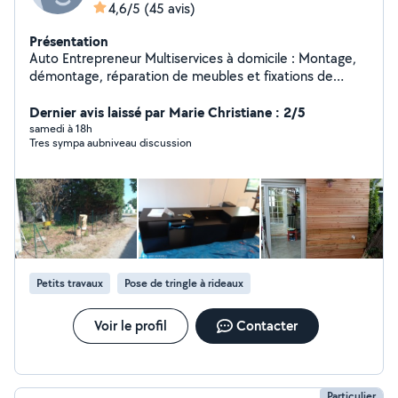
4,6/5
(45 avis)
Présentation
Auto Entrepreneur Multiservices à domicile : Montage,
démontage, réparation de meubles et fixations de
mobiliers et accessoires (Télé, tringles, paters, miroirs,
...), Petits travaux de Peinture, Enduit, Papier peint,
Dernier avis laissé par Marie Christiane : 2/5
Bardage, Revêtements sols...etc. Petits travaux de
samedi à 18h
Tres sympa aubniveau discussion
plomberie, électricité, maçonnerie, jardinage, ...etc.
Aide aux déménagements.
Petits travaux
Pose de tringle à rideaux
Voir le profil
Contacter
Particulier