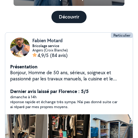
Découvrir
Particulier
Fabien Motard
Bricolage service
Angers (Croix Blanche)
4,9/5
(84 avis)
Présentation
Bonjour, Homme de 50 ans, sérieux, soigneux et
passionné par les travaux manuels, la cuisine et le
jardinage. Je vous accompagne dans vos travaux
d'aménagement intérieur et extérieur, que ce soit pour
Dernier avis laissé par Florence : 5/5
des besoins ponctuels ou des projets plus importants.
dimanche à 14h
réponse rapide et échange très sympa. N'ai pas donné suite car
Prestations proposées : Montage de meubles en kit.
ai réparé par mes propres moyens.
Réfection de salle de bain Montage et création d'abris
de jardin et de pergolas Divers travaux d'aménagement
et d'amélioration de l'habitat (luminaires, rideaux,
étagères. Possibilité d'intervenir à 2 avec mon beau
frère, expérimenté lui aussi, afin de réaliser plus