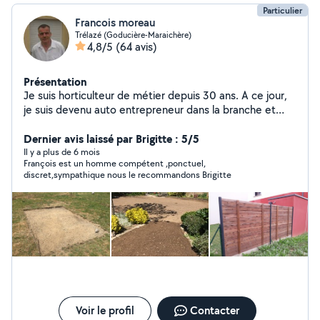
Particulier
Francois moreau
Trélazé (Goducière-Maraichère)
4,8/5
(64 avis)
Présentation
Je suis horticulteur de métier depuis 30 ans. A ce jour,
je suis devenu auto entrepreneur dans la branche et
j'accepte le paiement par chèque CESU et paiement
pour emploi à domicile. Je propose mes services en
Dernier avis laissé par Brigitte : 5/5
entretien de jardin, pose de clôture, confection et
Il y a plus de 6 mois
François est un homme compétent ,ponctuel,
nettoyage de terrasse et petites bricoles Je reste
discret,sympathique nous le recommandons Brigitte
ouvert à la discussion pour tout service
Voir le profil
Contacter