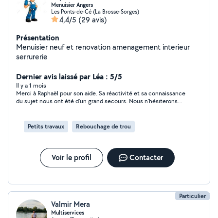
Menuisier Angers
Les Ponts-de-Cé (La Brosse-Sorges)
4,4/5
(29 avis)
Présentation
Menuisier neuf et renovation amenagement interieur
serrurerie
Dernier avis laissé par Léa : 5/5
Il y a 1 mois
Merci à Raphaël pour son aide. Sa réactivité et sa connaissance
du sujet nous ont été d'un grand secours. Nous n'hésiterons
pas à refaire appel à lui si un nouveau nid de guêpes se formait
chez nous.
Petits travaux
Rebouchage de trou
Voir le profil
Contacter
Particulier
Valmir Mera
Multiservices