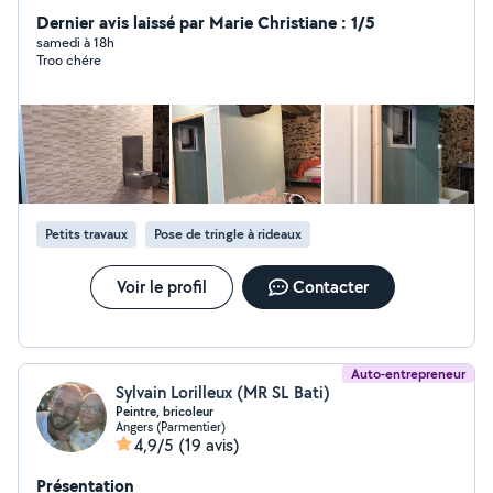
transformation de salle de bain normal au PMR.
Dernier avis laissé par Marie Christiane : 1/5
Réparation de électroménager et montage de cuisines
samedi à 18h
Troo chére
aussi dans la liste de mes compétences. Cordialement
et à bientôt
Petits travaux
Pose de tringle à rideaux
Voir le profil
Contacter
Auto-entrepreneur
Sylvain Lorilleux (MR SL Bati)
Peintre, bricoleur
Angers (Parmentier)
4,9/5
(19 avis)
Présentation