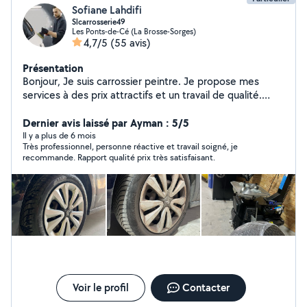
Sofiane Lahdifi
Slcarrosserie49
Les Ponts-de-Cé (La Brosse-Sorges)
4,7/5
(55 avis)
Présentation
Bonjour, Je suis carrossier peintre. Je propose mes
services à des prix attractifs et un travail de qualité.
N'hésitez à me contacter pour vos travaux. Je propose
également, le service montage et équilibrage de vos
Dernier avis laissé par Ayman : 5/5
pneus (neuf ou occasion).
Il y a plus de 6 mois
Très professionnel, personne réactive et travail soigné, je
recommande. Rapport qualité prix très satisfaisant.
Voir le profil
Contacter