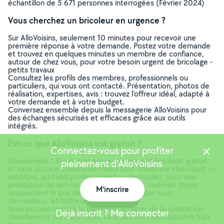
échantillon de 5 671 personnes interrogées (Février 2024)
Vous cherchez un bricoleur en urgence ?
Sur AlloVoisins, seulement 10 minutes pour recevoir une
première réponse à votre demande. Postez votre demande
et trouvez en quelques minutes un membre de confiance,
autour de chez vous, pour votre besoin urgent de bricolage -
petits travaux
Consultez les profils des membres, professionnels ou
particuliers, qui vous ont contacté. Présentation, photos de
réalisation, expertises, avis : trouvez l'offreur idéal, adapté à
votre demande et à votre budget.
Conversez ensemble depuis la messagerie AlloVoisins pour
des échanges sécurisés et efficaces grâce aux outils
intégrés.
Est-ce que AlloVoisins est gratuit ?
Connectez-vous pour profiter
Absolument ! AlloVoisins est un service entièrement gratuit
pleinement d'AlloVoisins
et sans aucune commission pour tout utilisateur cherchant un
membre, qu’il soit professionnel ou particulier, pour une
prestation de service ou une location de matériel. Payez
M'inscrire
uniquement le prix de la prestation, fixé par vous,
Carte
demandeur, et l’offreur.
Vous pouvez réaliser le paiement en ligne de la prestation
Déjà inscrit ? Me connecter
directement sur AlloVoisins, sans aucune commission ni frais