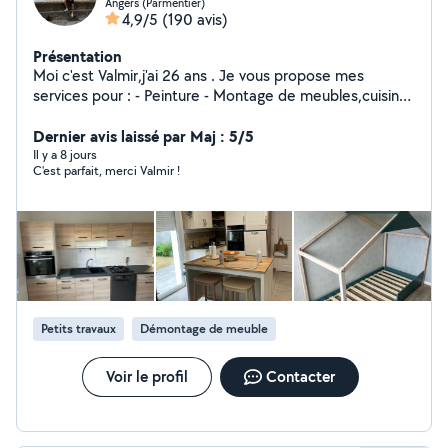
Angers (Parmentier)
4,9/5
(190 avis)
Présentation
Moi c'est Valmir,j'ai 26 ans . Je vous propose mes
services pour : - Peinture - Montage de meubles,cuisine
- Déménagement et l'aide ou déménagement -
Débarras,vide maison,garage,grenieres.. - Livraison de
Dernier avis laissé par Maj : 5/5
colis et tout type de meubles - Évacuation et mise en
Il y a 8 jours
C'est parfait, merci Valmir !
déchèterie Je suis équipe de sangles , couverture diable
pour le chargés lourds N'hésitez pas à me contacter ,je
me ferais plaisir de répondre à vos questions. À bientôt
Valmir !
Petits travaux
Démontage de meuble
Voir le profil
Contacter