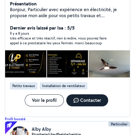
Présentation
Bonjour, Particulier avec expérience en électricité, je
propose mon aide pour vos petits travaux et
dépannages électriques : Prises, interrupteurs
Luminaires Petites pannes Remplacements simples
Dernier avis laissé par Isa : 5/5
Dépannage 24/24 Travail sérieux et soigné. Disponible
Il y a 8 jours
très efficace et très réactif, rien à redire, vous pouvez faire
rapidement. N'hésitez pas à me contacter.
appel à ce prestataire les yeux fermés. merci beaucoup
Petits travaux
Installation de ventilateur
Voir le profil
Contacter
Profil boosté
Particulier
Alby Alby
Plomberie/chauffagiste/peintre