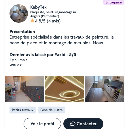
Entreprise
KabyTek
Plaquiste, peinture,montage m.
Angers (Parmentier)
4,8/5
(4 avis)
Présentation
Entreprise spécialisée dans les travaux de peinture, la
pose de placo et le montage de meubles. Nous
intervenons auprès des particuliers et des
professionnels pour réaliser des prestations de qualité,
Dernier avis laissé par Yazid : 5/5
avec soin et dans le respect des délais. Notre priorité
Il y a 1 mois
très bien
est de vous offrir un travail propre, fiable et durable.
Devis gratuit et intervention rapide.
Petits travaux
Pose de lustre
Voir le profil
Contacter