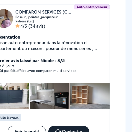
Auto-entrepreneur
COMPARON SERVICES (COMPARON MULTI SERVICES)
Poseur , peintre ,parqueteur,
Valréas (Est)
4/5
(34 avis)
ésentation
tisan auto entrepreneur dans la rénovation d
partement ou maison . poseur de menuiseries ,
sine équipée, dressing, étagères, parquet flottant ,
ure et exterieure plus de 10 ans d
nier avis laissé par Nicole : 3/5
expérience. travail soigné et bon prix
 a 21 jours
n'ai pas fait affaire avec comparon.multi services.
tits travaux
Voir le profil
Contacter