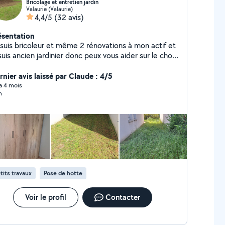
Bricolage et entretien jardin
Valaurie (Valaurie)
4,4/5
(32 avis)
ésentation
 suis bricoleur et même 2 rénovations à mon actif et
suis ancien jardinier donc peux vous aider sur le choix
aide vis à vis de l'entretien et vous conseiller pour
e vous puissiez en jouire encore plus. Je peux vous
rnier avis laissé par Claude : 4/5
der pour le montage de meuble, changement d'un
 a 4 mois
n
inet, la pose d'une tringle ou encore d'autres
tites choses.
tits travaux
Pose de hotte
Voir le profil
Contacter