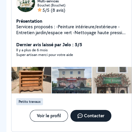
Multi-services
Bouchet (Bouchet)
5/5
(8 avis)
Présentation
Services proposés : -Peinture intérieure/extérieure -
Entretien jardin/espace vert -Nettoyage haute pression
karscher (Façade, toiture, terrasses etc) -Nettoyage et
débouchage de gouttière -Débarras d'objets
Dernier avis laissé par Jelo : 5/5
encombrant / Garage / Cave / Grenier -Déchets fin de
Il y a plus de 6 mois
Super artisan merci pour votre aide
chantier -Mécanique et Carrosserie -Nettoyage
Automobile -Polish/Lustrage Automobile *Autres
prestations possible sur demande* Compétences : -
Polyvalent et minutieux - 2 ans de réparation/peinture
en carrosserie - 2 ans peintre en batiment - 10 ans de
travaux en espaces verts (tonte, débroussaillage)
Petits travaux
Voir le profil
Contacter