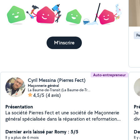
no
Pe
M'inscrire
Auto-entrepreneur
Cyril Messina (Pierres Fect)
Maçonnerie général
La Baume-de-Transit (La Baume-de-Transit)
4,5/5
(4 avis)
Présentation
Pr
La société Pierres Fect et une société de Maçonnerie
Je 
général spécialisée dans la réparation et reformation
diverses . - plo
de mur , d'encadrement en pierres ... Nous respectont
tr
la pierres en employant des produit adaptés (le ciment
Dernier avis laissé par Romy : 5/5
in
Der
détruit la pierre avec le temps ) La société propose
Il y a plus de 6 mois
Il 