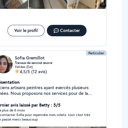
Voir le profil
Contacter
Particulier
Sofia Gremillot
Travaux de second œuvre
Valréas (Est)
4,5/5
(12 avis)
ésentation
ciens artisans peintres ayant exercés plusieurs
nées. Nous proposons nos services pour de la
nture intérieure, façade, rénovation, petits travaux
maçonnerie, placo et joints, peinture portail volets
nier avis laissé par Betty : 5/5
 portes... Etc. Nous essayons de garder des prix
y a plus de 6 mois
i contacter Sofia pour repeindre mes volets. tout c'est très
rrects pour que tout le monde puisse s'y retrouver.
n passé merci beaucoup
rsonne sérieuses et soignées ayant le souci du
tail. Pour plus de renseignements n'hésitez pas à