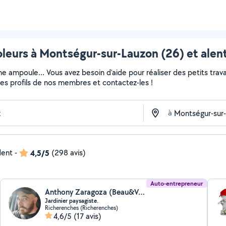
oleurs à Montségur-sur-Lauzon (26) et alen
ne ampoule… Vous avez besoin d'aide pour réaliser des petits travau
z les profils de nos membres et contactez-les !
à
dent
-
4,5/5
(298 avis)
Auto-entrepreneur
Anthony Zaragoza (Beau&Vert)
Jardinier paysagiste.
Richerenches (Richerenches)
4,6/5
(17 avis)