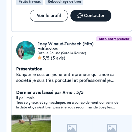
Petits travaux
Rebouchage de trou
Voir le profil
Contacter
Auto-entrepreneur
Joey Winaud-Tunbach (Mts)
Multiservices
Suze-la-Rousse (Suze-la-Rousse)
5/5
(3 avis)
Présentation
Bonjour je suis un jeune entrepreneur qui lance sa
société je suis très ponctuel et professionnel je
travaille proprement
Dernier avis laissé par Arno : 5/5
Il y a 1 mois
Très soigneux et sympathique, on a pu rapidement convenir de
la date et ça s’est bien passé je vous recommande Joey les
yeux fermés