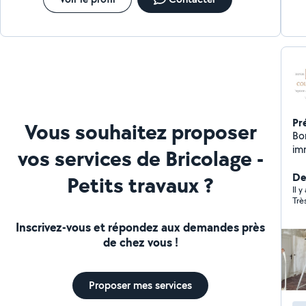
Pr
Vous souhaitez proposer
Bonjour, Je suis s
immobiliers.
vos services de Bricolage -
ar
travaux. Pour les 
Der
Petits travaux ?
km 
Il 
Trè
Co
Inscrivez-vous et répondez aux demandes près
de chez vous !
Proposer mes services