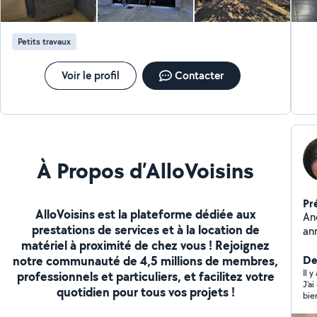
Petits travaux
Voir le profil
Contacter
À Propos d’AlloVoisins
Pr
AlloVoisins est la plateforme dédiée aux
An
prestations de services et à la location de
an
matériel à proximité de chez vous ! Rejoignez
pei
notre communauté de 4,5 millions de membres,
de 
Der
et
Il 
professionnels et particuliers, et facilitez votre
J'a
co
quotidien pour tous vos projets !
bie
Pe
dé