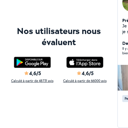
Pr
Je
Nos utilisateurs nous
je 
et 
évaluent
qu
De
ai
Il y
bie
rob
pe
4,6/5
4,6/5
Calculé à partir de 48731 avis
Calculé à partir de 66000 avis
Pe