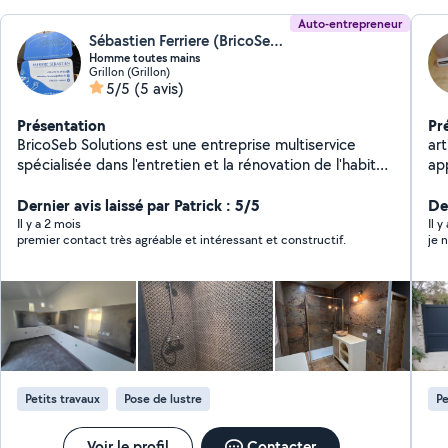
Auto-entrepreneur
Sébastien Ferriere (BricoSeb Solutions)
Homme toutes mains
Grillon (Grillon)
5/5
(5 avis)
Présentation
Pr
BricoSeb Solutions est une entreprise multiservice
ar
spécialisée dans l'entretien et la rénovation de l'habitat
ap
.Polyvalente et réactive ,la société propose une large
cui
gamme de prestation destinées aux particuliers ,
Dernier avis laissé par Patrick : 5/5
peinture interie
Der
professionnels et collectivités
Il y a 2 mois
Il y
premier contact très agréable et intéressant et constructif.
je 
Petits travaux
Pose de lustre
Pe
Voir le profil
Contacter