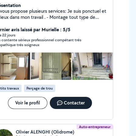
ésentation
 vous propose plusieurs services: Je suis ponctuel et
ux dans mon travail . - Montage tout type de
ble. -Dressing.... -Monter des barres de rideaux...
agère sur mesure... -Cuisine en kit (équipée )
nier avis laissé par Murielle : 5/5
installation évier ...plaque cuisson découpe - Lustres
 a 22 jours
s contente sérieux professionnel compétant trés
iroirs ,cadres à poser - Rénovations
pathique trés soigneux
ement de serrure cylindre poignée
.. - Ouverture porte bloquée.. - Peintures etc... -
angement siphon (plomberie)...robinet a changer
s la cuisine ,salle de bain ,ou autres... -Réparation
, chasse d'eau, flotteur, mécanisme ,petit robinet
 Taillage Haie , nettoyage jardin
mplet. Debarassage etc.. (évacuation+ déchèterie )
tits travaux
Perçage de trou
sser le Karcher terrasse etc ... - Pour un
ement . N'hésitez pas à me contacter ,
ponse assurée. Dispo rapidement.
Voir le profil
Contacter
Auto-entrepreneur
Olivier ALENGHI (Olidrome)