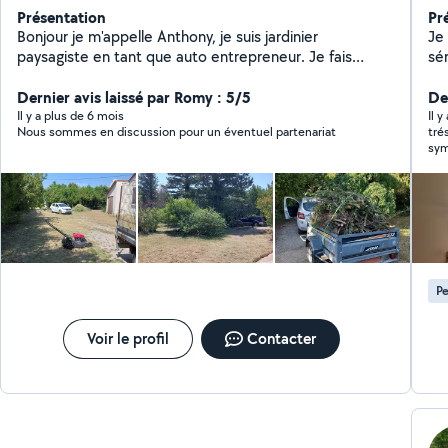
Présentation
Pr
Bonjour je m'appelle Anthony, je suis jardinier
Je
paysagiste en tant que auto entrepreneur. Je fais
série
également du service à la personne, les ménages à
Meu
domicile, de la petite maçonnerie, des travaux de
Dernier avis laissé par Romy : 5/5
-Ét
Der
peinture et de carrelage, des courses diverses pour
...
Il y a plus de 6 mois
Il y
Nous sommes en discussion pour un éventuel partenariat
tré
autrui, aindi que les déménagement. Au plaisir de
plafonnier - M
sym
pouvoir apporter mes services à qui en aura besoin.
meubles - Chang
Cordialement.
etc
Ch
dan
WC
Travaux jardinage -
co
Pe
-Pa
déménag
ré
Voir le profil
Contacter