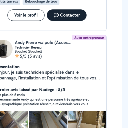
tits travaux
Rebouchage de trou
Voir le profil
Contacter
Auto-entrepreneur
Andy Pierre walpole (Accessreseau26)
Technicien Reseau
Bouchet (Bouchet)
5/5
(5 avis)
ésentation
jour, je suis technicien spécialisé dans le
annage, l'installation et l'optimisation de tous vos
uipements informatiques et réseaux. Votre expert
informatique, Wi-Fi, fibre, Internet, réseaux,
rnier avis laissé par Nadege : 5/5
méras et alarmes. Contactez-moi dès maintenant, je
y a plus de 6 mois
recommande Andy qui est une personne trés agréable et
uverai la solution à votre problème !
s sympathique préstation réussit je reviendrais vers vous