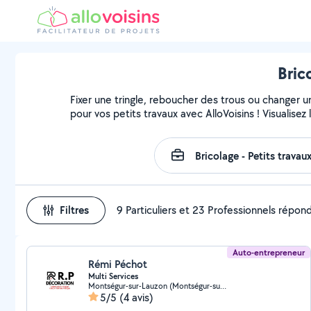
Bric
Fixer une tringle, reboucher des trous ou changer u
pour vos petits travaux avec AlloVoisins ! Visualise
Filtres
9 Particuliers et 23 Professionnels répon
Auto-entrepreneur
Rémi Péchot
Multi Services
Montségur-sur-Lauzon (Montségur-sur-Lauzon)
5/5
(4 avis)