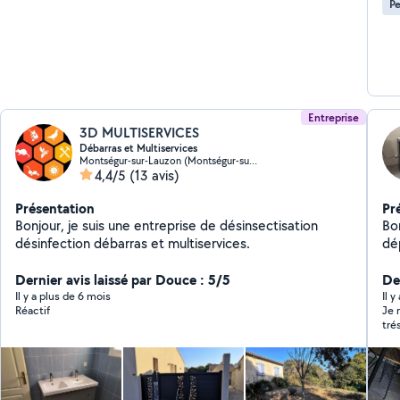
Pe
Entreprise
3D MULTISERVICES
Débarras et Multiservices
Montségur-sur-Lauzon (Montségur-sur-Lauzon)
4,4/5
(13 avis)
Présentation
Pr
Bonjour, je suis une entreprise de désinsectisation
Bon
désinfection débarras et multiservices.
dép
éq
Dernier avis laissé par Douce : 5/5
en 
De
ca
Il y a plus de 6 mois
Il 
Réactif
Je 
tro
tré