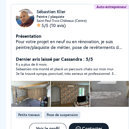
Auto-entrepreneur
Sébastien Klier
Peintre / plaquiste
Saint-Paul-Trois-Châteaux (Centre)
5/5
(10 avis)
Présentation
Pour votre projet en neuf ou en rénovation, je suis
peintre/plaquiste de métier, pose de revêtements de
sols, revêtements muraux, rénovation de salle de bain,
carrelage/faïence, petits travaux de pose de
Dernier avis laissé par Cassandra : 5/5
rideaux/luminaire/etc. N'hésitez pas à me contacter
Il y a plus de 6 mois
Sebastien m'a monté et placé un parcours chats sur mon mur.
pour vos projet. Sebastien
Je l'ai trouvé sympa, ponctuel, très serieux et professionnel. S'il
veut bien j'aurai d'autres travaux à lui faire faire Merci Sébastien,
je le recommande.
Petits travaux
Pose de suspension
Voir le profil
Contacter