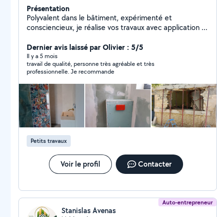
Présentation
Polyvalent dans le bâtiment, expérimenté et
consciencieux, je réalise vos travaux avec application et
sérieux. Maçonnerie, agglos,pierres, doublage placo,
bande a joints,peinture , enduit traditionnel,
Dernier avis laissé par Olivier : 5/5
carrelage,parquet, montage de meuble et de cuisine
Il y a 5 mois
travail de qualité, personne très agréable et très
,toiture,etc...
professionnelle. Je recommande
Petits travaux
Voir le profil
Contacter
Auto-entrepreneur
Stanislas Avenas