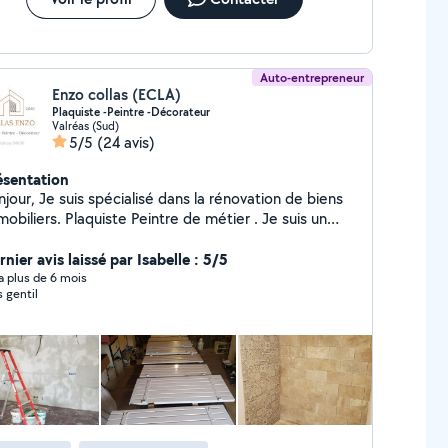
Auto-entrepreneur
Enzo collas (ECLA)
Plaquiste -Peintre -Décorateur
Valréas (Sud)
5/5
(24 avis)
ésentation
pécialisé dans la rénovation de biens
 Plaquiste Peintre de métier . Je suis un
tisan pouvant répondre à une large gamme de
demandes de chantier de plus de 30
nier avis laissé par Isabelle : 5/5
consultez moi sur ma page google Cordialement
y a plus de 6 mois
s gentil
llas Enzo