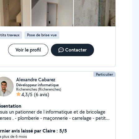
us envoyer un petit message devis gratuit.
tits travaux
Pose de brise vue
Voir le profil
Contacter
Particulier
Alexandre Cabarez
Développeur informatique
Richerenches (Richerenches)
4,3/5
(6 avis)
ésentation
suis un pationner de l informatique et de bricolage
mberie - maçonnerie - carrelage - petit
avaux - plaquiste - développeur web - assistance
formatique
nier avis laissé par Claire : 5/5
y a plus de 6 mois