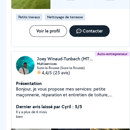
Petits travaux
Nettoyage de terrasse
Voir le profil
Contacter
Auto-entrepreneur
Joey Winaud-Tunbach (MTS-JWT)
Multiservices
Suze-la-Rousse (Suze-la-Rousse)
4,4/5
(23 avis)
Présentation
Bonjour, je vous propose mes services: petite
maçonnerie, réparation et entretien de toiture,
plomberie et entretien d'espaces verts Dépannage
24h/24h et 7j/7j Je suis ponctuel et sérieux dans mon
Dernier avis laissé par Cyril : 5/5
travail.
Il y a plus de 6 mois
bien