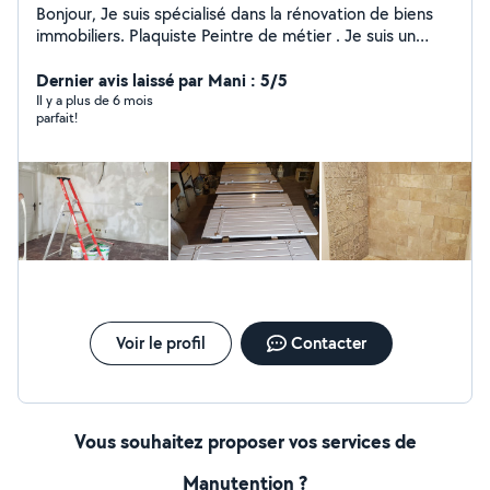
Bonjour, Je suis spécialisé dans la rénovation de biens
immobiliers. Plaquiste Peintre de métier . Je suis un
artisan pouvant répondre à une large gamme de
travaux. Pour les demandes de chantier de plus de 30
Dernier avis laissé par Mani : 5/5
km consultez moi sur ma page google Cordialement
Il y a plus de 6 mois
parfait!
Collas Enzo
Voir le profil
Contacter
Vous souhaitez proposer vos services de
Manutention ?