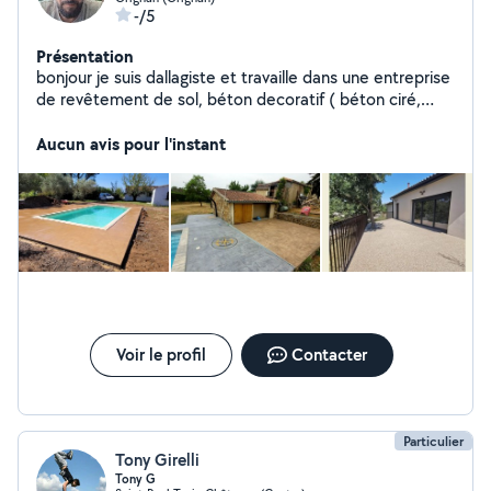
-/5
Présentation
bonjour je suis dallagiste et travaille dans une entreprise
de revêtement de sol, béton decoratif ( béton ciré,
béton empreinte, résine drain).. je peux faire des murs
en pierres ou en parpaings.. je touche à tout les petits
Aucun avis pour l'instant
travaux du quotidien également ( clôture, montage de
meubles, électricité, taillage des arbres, jardinage..ect..)
je suis avotre disposition le samedi et dimanche
uniquement.. cordialement
Voir le profil
Contacter
Particulier
Tony Girelli
Tony G