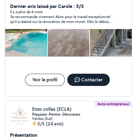
Dernier avis laissé par Carole : 5/5
Il y a plus de 6 mois
Je recommande vivement Akim pour le travail exceptionnel
qu'il a réalisé sur la rénovation de mon muret. Dès le début,
Akim s'est distingué par son sérieux et son professionnalisme.
Il a su écouter mes besoins et a proposé des solutions
créatives et esthétiques qui ont vraiment transformé
l'apparence de mon jardin. Son sens de l'esthétique est
remarquable : chaque détail a été soigneusement pensé et
exécuté avec une grande précision. Le résultat final dépasse
mes attentes, avec un muret non seulement solide et durable,
mais aussi magnifique et parfaitement intégré dans
l'environnement. Ce qui m'a particulièrement impressionné
chez Akim, c'est son amour du travail bien fait. Il prend vraiment
à cœur de livrer un travail de haute qualité, en respectant les
Voir le profil
Contacter
délais et en restant attentif à chaque étape du processus. En
résumé, je suis extrêmement satisfaite de la rénovation de
mon muret et je recommande vivement Akim à toute
personne cherchant un maçon compétent et passionné.
Auto-entrepreneur
Enzo collas (ECLA)
Plaquiste -Peintre -Décorateur
Valréas (Sud)
5/5
(24 avis)
Présentation