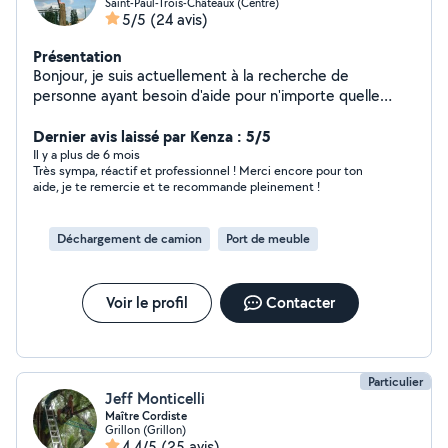
Saint-Paul-Trois-Châteaux (Centre)
5/5
(24 avis)
Présentation
Bonjour, je suis actuellement à la recherche de
personne ayant besoin d'aide pour n'importe quelle
tâche. J'aime être là pour les gens reconnaissant, j'aide
avec le sourire et je m'entend avec n'importe quelle
Dernier avis laissé par Kenza : 5/5
type d'âge. Je vous souhaite une bonne journée à tous
Il y a plus de 6 mois
Très sympa, réactif et professionnel ! Merci encore pour ton
et peut être à bientôt!
aide, je te remercie et te recommande pleinement !
Déchargement de camion
Port de meuble
Voir le profil
Contacter
Particulier
Jeff Monticelli
Maître Cordiste
Grillon (Grillon)
4,4/5
(25 avis)