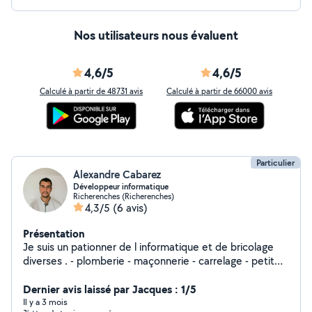
Nos utilisateurs nous évaluent
4,6/5
4,6/5
Calculé à partir de 48731 avis
Calculé à partir de 66000 avis
Particulier
Alexandre Cabarez
Développeur informatique
Richerenches (Richerenches)
4,3/5
(6 avis)
Présentation
Je suis un pationner de l informatique et de bricolage
diverses . - plomberie - maçonnerie - carrelage - petit
travaux - plaquiste - développeur web - assistance
informatique
Dernier avis laissé par Jacques : 1/5
Il y a 3 mois