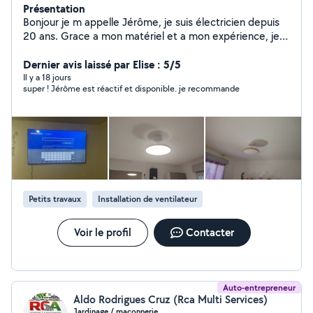
Présentation
Bonjour je m appelle Jérôme, je suis électricien depuis
20 ans. Grace a mon matériel et a mon expérience, je
peux réaliser vos travaux. Je fais aussi quelque bricolage
et je monte aussi les meubles.
Dernier avis laissé par Elise : 5/5
Il y a 18 jours
super ! Jérôme est réactif et disponible. je recommande
Petits travaux
Installation de ventilateur
Voir le profil
Contacter
Auto-entrepreneur
Aldo Rodrigues Cruz (Rca Multi Services)
Jardinage / maçonnerie