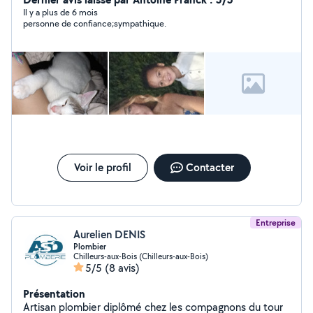
enfant de 1 , 4 et 5 ans , j'ai également participé
Il y a plus de 6 mois
personne de confiance;sympathique.
bénévolement au maquillage d'enfant lors d'un
evenement de Noël , et possédant moi-même 5 chats ,
3 chiens et 2 tortues je suis également très à l'aise avec
les animaux .
Voir le profil
Contacter
Entreprise
Aurelien DENIS
Plombier
Chilleurs-aux-Bois (Chilleurs-aux-Bois)
5/5
(8 avis)
Présentation
Artisan plombier diplômé chez les compagnons du tour