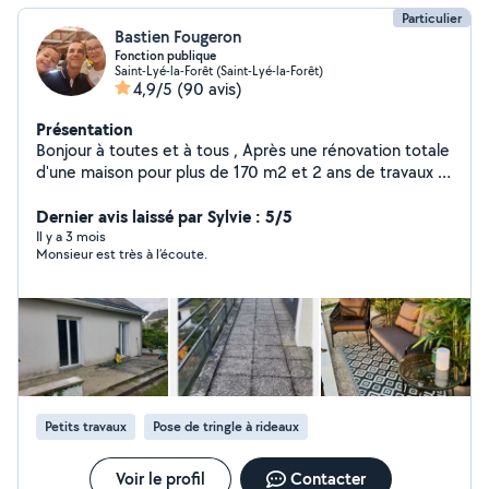
Particulier
Bastien Fougeron
Fonction publique
Saint-Lyé-la-Forêt (Saint-Lyé-la-Forêt)
4,9/5
(90 avis)
Présentation
Bonjour à toutes et à tous , Après une rénovation totale
d'une maison pour plus de 170 m2 et 2 ans de travaux je
mets à votre service mes connaissances et/ou mes
outils. Cordial, courtois et ponctuel je suis à votre
Dernier avis laissé par Sylvie : 5/5
disposition.
Il y a 3 mois
Monsieur est très à l’écoute.
Petits travaux
Pose de tringle à rideaux
Voir le profil
Contacter