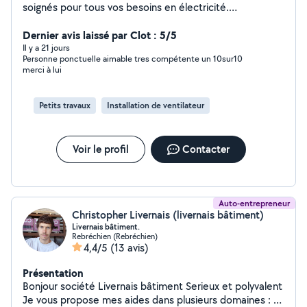
soignés pour tous vos besoins en électricité.
Entrepreneur dans le bâtiment, je réalise également
tous vos travaux de rénovation intérieure/extérieur
Dernier avis laissé par Clot : 5/5
(revêtement mural, dépose/pose de mobilier cuisine et
Il y a 21 jours
Personne ponctuelle aimable tres compétente un 10sur10
salle de bain, placo....). N'hésitez pas à me contacter
merci à lui
pour me faire part de vos projets. Je vous répondrais
dans les meilleurs délais.
Petits travaux
Installation de ventilateur
Voir le profil
Contacter
Auto-entrepreneur
Christopher Livernais (livernais bâtiment)
Livernais bâtiment.
Rebréchien (Rebréchien)
4,4/5
(13 avis)
Présentation
Bonjour société Livernais bâtiment Serieux et polyvalent
Je vous propose mes aides dans plusieurs domaines : -