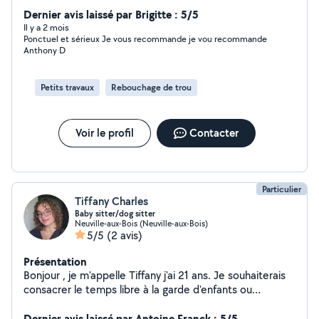
de maison secondaire ou de Airbnb. A définir ensemble.
Dernier avis laissé par Brigitte : 5/5
Il y a 2 mois
Ponctuel et sérieux Je vous recommande je vou recommande
Anthony D
Petits travaux
Rebouchage de trou
Voir le profil
Contacter
Particulier
Tiffany Charles
Baby sitter/dog sitter
Neuville-aux-Bois (Neuville-aux-Bois)
5/5
(2 avis)
Présentation
Bonjour , je m'appelle Tiffany j'ai 21 ans. Je souhaiterais
consacrer le temps libre à la garde d'enfants ou
d'animaux afin de subvenir à mes besoins. Je suis très à
l'aise avec les enfants j'ai déjà été baby sitter pour 3
Dernier avis laissé par Antoine Franck : 5/5