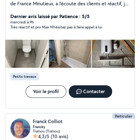
de France Minutieux, a l'écoute des clients et réactif, je
vous propose mes services : - Plomberie sanitaire - Salle
de bain clé en main - installation de chauffage -
Dernier avis laissé par Patience : 5/5
Dépannage - VMC
mercredi à 9h
Très réactif et pro Max N’hésitez pas à faire appel à lui
Petits travaux
Voir le profil
Contacter
Particulier
Franck Colliot
Francky
Traînou (Traînou)
4,3/5
(10 avis)