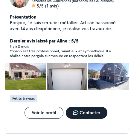
Bazoches-les-Gallerandes (Bazoches-les-Gallerandes)
5/5
(1 avis)
Présentation
Bonjour, Je suis serrurier métallier. Artisan passionné
avec 14 ans d'expérience, je réalise vos travaux de
serrurerie et métallerie avec sérieux et précision. Je
privilégie un travail propre, durable et réalisé dans les
Dernier avis laissé par Aline : 5/5
délais. Disponible rapidement, devis gratuit. Secteur
Il y a 2 mois
Yohann est très professionnel, minutieux et sympathique. Il a
Bazoches-les-Gallerandes et alentours. Pour toute
réalisé notre pergola sur mesure en respectant les délais
demande urgente ou non n'hésitez pas à m'appeler
annoncés. Il nous envoyait régulièrement des photos de
directement.
l’avancement dans son atelier, sans même que nous ayons
besoin de lui demander. Très réactif, nous sommes pleinement
satisfaits du travail qu’il a réalisé. Je le recommande à 100 % !
Petits travaux
Voir le profil
Contacter