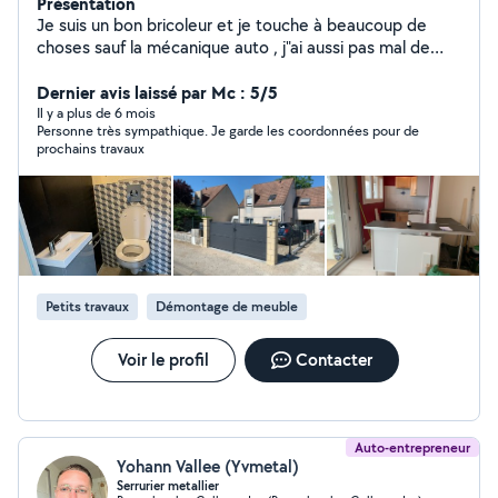
Présentation
Je suis un bon bricoleur et je touche à beaucoup de
choses sauf la mécanique auto , j"ai aussi pas mal de
matériel que je peux preter sous certaines conditions.
Je pratique le sauvetage à l'eau avec ma chienne terre
Dernier avis laissé par Mc : 5/5
neuve Utopia
Il y a plus de 6 mois
Personne très sympathique. Je garde les coordonnées pour de
prochains travaux
Petits travaux
Démontage de meuble
Voir le profil
Contacter
Auto-entrepreneur
Yohann Vallee (Yvmetal)
Serrurier metallier