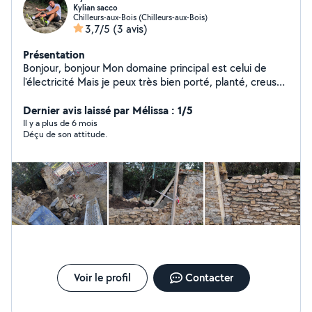
Kylian sacco
Chilleurs-aux-Bois (Chilleurs-aux-Bois)
3,7/5
(3 avis)
Présentation
Bonjour, bonjour Mon domaine principal est celui de
l'électricité Mais je peux très bien porté, planté, creuser,
déplacer, nettoyer et faire encore bien d'autres choses,
du moment que cela reste du gros œuvre est non
Dernier avis laissé par Mélissa : 1/5
spécifique. Je travaille dans le calme et le propre, si
Il y a plus de 6 mois
Déçu de son attitude.
jamais vous êtes intéressé alors n'hésitez pas a me
contacter
Voir le profil
Contacter