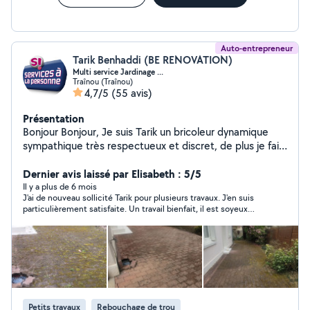
Auto-entrepreneur
Tarik Benhaddi (BE RENOVATION)
Multi service Jardinage ...
Traînou (Traînou)
4,7/5
(55 avis)
Présentation
Bonjour Bonjour, Je suis Tarik un bricoleur dynamique
sympathique très respectueux et discret, de plus je fait
en sorte de toujours être disponible pour vos besoins.
Je peux entretenir vos jardins(tondeuse
Dernier avis laissé par Elisabeth : 5/5
debroussailleuse taille haies...), Faire de la peinture en
Il y a plus de 6 mois
J'ai de nouveau sollicité Tarik pour plusieurs travaux. J'en suis
bâtiment Poser de parquet flottant Monter des
particulièrement satisfaite. Un travail bienfait, il est soyeux
meubles en tout genre Poser des tableaux, tv.......
dans son travail et très respectueux. En plus, son but premier
Entretenir vos intérieurs ménage poussière, vitres.. Enfin
c'est de rendre satisfaction au client et ses prix sont
bref je touche à tout et toujours dans la bonne humeur
raisonnables. Je recommande sans hésiter.
toujours souriant c'est ma devise... A bientôt sur vos
chantiers...
Petits travaux
Rebouchage de trou