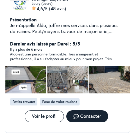
Loury (Loury)
4,6/5
(48 avis)
Présentation
Je m'appelle Aldo, j'offre mes services dans plusieurs
domaines. Petit/moyens travaux de maçonnerie,
création de terrasse, peinture et débarra de déchets.
Je fais aussi des services de jardinage, tondre la
Dernier avis laissé par Darel : 5/5
pelouse, traites des hais etc. Nous vous proposons nos
Il y a plus de 6 mois
Aldo est une personne formidable. Très arrangeant et
services d'entretien/ménage de qualité pour votre
professionnel, il a su s’adapter au mieux pour mon projet. Très
logement/airbnb/halle d'entrée appartement etc. Si
investi, il travaille avec minutie et apporte de bons conseils. Je
vous recherchez une personne professionnelle, sérieuse
le recommande sans hésitation
et de confiance, n'hésitez pas à nous contacter. Je me
déplace pour visualiser le travail à demande du client
sans engagement. Les devis reste gratuit.
Petits travaux
Pose de volet roulant
Voir le profil
Contacter