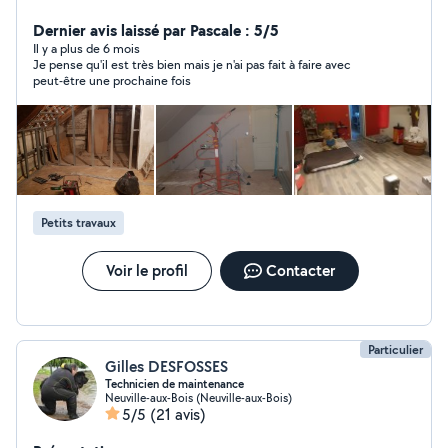
demousage de toiture -placo -pose de velux -abattage
d arbre avec enlèvement du bois si besoin -carrelage -
Dernier avis laissé par Pascale : 5/5
Pavé - destruction nids de frelons,guêpes -maçonnerie -
Il y a plus de 6 mois
Je pense qu'il est très bien mais je n'ai pas fait à faire avec
taille de haie et pelouse,abattage d arbre Si je vous
peut-être une prochaine fois
répond pas sur allô voisin envoyer moi un message sur
mon numéro de téléphone merci cordialement
N'hésitez pas à me contacter pour plus d'informations.
O6.47.58.90.80
Petits travaux
Voir le profil
Contacter
Particulier
Gilles DESFOSSES
Technicien de maintenance
Neuville-aux-Bois (Neuville-aux-Bois)
5/5
(21 avis)