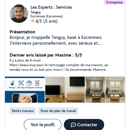
Entreprise
Les Experts : Services
Tanguy
Escrennes (Escrennes)
4/5
(5 avis)
Présentation
Bonjour, je m'appelle Tanguy, basé à Escrennes.
J'interviens personnellement, avec sérieux et
disponibilité, pour simplifier le quotidien de mes clients.
Je travaille également à travers mon entreprise Les
Dernier avis laissé par Maxime : 5/5
Experts : Service. Ménage, bricolage, jardinage,
Il y a plus de 6 mois
Merci beaucoup pour le nettoyage complet de ma maison, au
déménagement ou aide ponctuelle : fiabilité et
rendez vous et un bon prix, merci ! Je recommande. Maxime.
efficacité garanties. Disponible 7j/7 24h/24 sur le Loiret,
Essonne et Seine-et-Marne.
Petits travaux
Pose de plan de travail
Voir le profil
Contacter