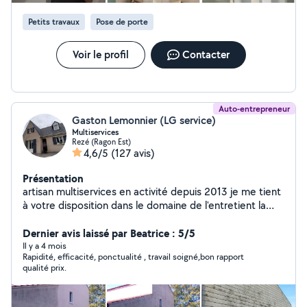
meilleure option Possibilité de paiement en CESU selon
Petits travaux
Pose de porte
la nature des travaux Me contacter o683279361 Si vous
avez une question ou un projet, appelez-moi
directement au o6.83.27.93.61. (Si je ne peux pas
Voir le profil
Contacter
répondre via le site, c'est qu'il limite les demandes hors
périmètre. N'hésitez pas à me joindre par téléphone !)
À très bientôt pour concrétiser vos projets !
Auto-entrepreneur
Gaston Lemonnier (LG service)
Multiservices
Rezé (Ragon Est)
4,6/5
(127 avis)
Présentation
artisan multiservices en activité depuis 2013 je me tient
à votre disposition dans le domaine de l'entretient la
rénovation de votre habitat ainsi que les entretiens
Dernier avis laissé par Beatrice : 5/5
d'espace vert en tout genres O675392795
Il y a 4 mois
Rapidité, efficacité, ponctualité , travail soigné,bon rapport
qualité prix.