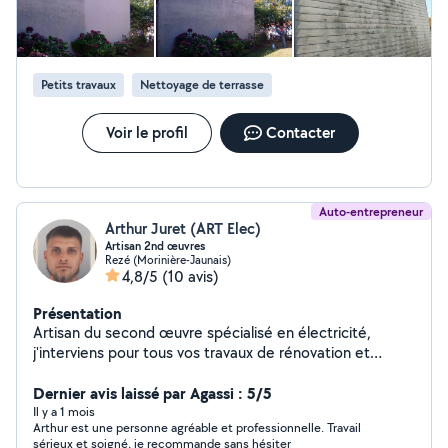
Petits travaux
Nettoyage de terrasse
Voir le profil
Contacter
Auto-entrepreneur
Arthur Juret (ART Elec)
Artisan 2nd œuvres
Rezé (Morinière-Jaunais)
4,8/5
(10 avis)
Présentation
Artisan du second œuvre spécialisé en électricité,
j'interviens pour tous vos travaux de rénovation et
d'aménagement intérieur. Je propose des prestations
en électricité générale, pose de sols souples et rigides,
Dernier avis laissé par Agassi : 5/5
peinture, enduits ainsi que l'installation et le
Il y a 1 mois
Arthur est une personne agréable et professionnelle. Travail
remplacement d'équipements sanitaires (WC,
sérieux et soigné, je recommande sans hésiter