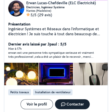
Erwan Lucas-Chefdeville (ELC Electricité)
Electricien, Ingénieur Système
Nantes (Madeleine)
5/5
(29 avis)
Présentation
Ingénieur Systèmes et Réseaux dans l'informatique et
électricien ! Je suis touche à tout dans beaucoup de
domaine ce qui me permettra de trouver des solutions
à vos problèmes ! Informations complémentaires :
Dernier avis laissé par Jpaul : 5/5
Partenaire de la marque Create
Hier à 17h
erwan est une personne trés sympatique serieuse et vraiment
trés professionnel ,cela a été un plaisir de le recevoir , merci
pour 'l'installation de plafond
Petits travaux
Installation de ventilateur
Voir le profil
Contacter