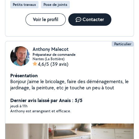
qu'après 20 ans de chantiers, je sais anticiper les
Petits travaux
Pose de joints
problèmes. Je travaille proprement, j'arrive à l'heure, et
je connais les règles de sécurité
Voir le profil
Contacter
Particulier
Anthony Malecot
Préparateur de commande
Nantes (La Bottière)
4,6/5
(39 avis)
Présentation
Bonjour j'aime le bricolage, faire des déménagements, le
jardinage, la peinture, etc je touche un peu à tout
Dernier avis laissé par Anais : 5/5
jeudi à 11h
Anthony est arrangeant et efficace.