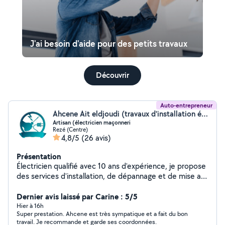
J'ai besoin d'aide pour des petits travaux
Découvrir
Auto-entrepreneur
Ahcene Ait eldjoudi (travaux d'installation électrique tous les locaux)
Artisan (électricien maçonneri
Rezé (Centre)
4,8/5
(26 avis)
Présentation
Électricien qualifié avec 10 ans d'expérience, je propose
des services d'installation, de dépannage et de mise aux
normes électriques. je réalise divers bricolages avec
soin ( placo, petite maconnerais, peintures etc.. allant
Dernier avis laissé par Carine : 5/5
de petites réparations à des projets plus complexes.
Hier à 16h
Super prestation. Ahcene est très sympatique et a fait du bon
Contactez-moi pour un devis personnalisé et un service
travail. Je recommande et garde ses coordonnées.