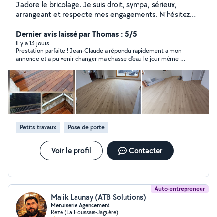
J'adore le bricolage. Je suis droit, sympa, sérieux,
arrangeant et respecte mes engagements. N'hésitez
pas à me demander des renseignements, je serai ravi
de vous donner des conseils et vous aider dans vos
Dernier avis laissé par Thomas : 5/5
travaux.
Il y a 13 jours
Prestation parfaite ! Jean-Claude a répondu rapidement a mon
annonce et a pu venir changer ma chasse d'eau le jour même !
Je suis pleinement satisfait de son travail et le recommande.
Merci
Petits travaux
Pose de porte
Voir le profil
Contacter
Auto-entrepreneur
Malik Launay (ATB Solutions)
Menuiserie Agencement
Rezé (La Houssais-Jaguère)