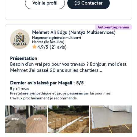
Voir le profil
Contacter
Auto-entrepreneur
Mehmet Ali Edgu (Nantyz Multiservices)
Maçonnerie générale multiservi
Nantes (Ile Beaulieu)
4,9/5
(21 avis)
Présentation
Besoin d'un vrai pro pour vos travaux ? Bonjour, moi c'est
Mehmet J'ai passé 20 ans sur les chantiers
(Maçonnerie, Terrassement, transport, gros œuvre Etc).
Autant vous dire que le bâtiment, c'est ma vie : je suis la
Dernier avis laissé par Magali : 5/5
3ème génération de ma famille à faire ce métier.
Il y a 1 mois
Prestataire sympathique et pro je passerais par lui pour mes
Aujourd'hui, je mets mon expérience au service des
travaux prochainement je recommande
particuliers pour tout ce qui est "homme toutes mains".
Je ne fais pas du bricolage de dimanche, je travaille
avec la rigueur d'un pro. Ce que je fais pour vous : (
Maçonnerie générale) Bricolage : Fixer, réparer,
monter... je touche à tout. Gros bras : Aide au transport
et manutention lourde. Pourquoi m'appeler ? Parce