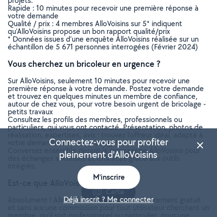
projets.
Rapide : 10 minutes pour recevoir une première réponse à
votre demande
Qualité / prix : 4 membres AlloVoisins sur 5* indiquent
qu’AlloVoisins propose un bon rapport qualité/prix
* Données issues d’une enquête AlloVoisins réalisée sur un
échantillon de 5 671 personnes interrogées (Février 2024)
Vous cherchez un bricoleur en urgence ?
Sur AlloVoisins, seulement 10 minutes pour recevoir une
première réponse à votre demande. Postez votre demande
et trouvez en quelques minutes un membre de confiance,
autour de chez vous, pour votre besoin urgent de bricolage -
petits travaux
Consultez les profils des membres, professionnels ou
particuliers, qui vous ont contacté. Présentation, photos de
réalisation, expertises, avis : trouvez l'offreur idéal, adapté à
Connectez-vous pour profiter
votre demande et à votre budget.
Conversez ensemble depuis la messagerie AlloVoisins pour
pleinement d'AlloVoisins
des échanges sécurisés et efficaces grâce aux outils
intégrés.
M'inscrire
Est-ce que AlloVoisins est gratuit ?
Carte
Déjà inscrit ? Me connecter
Absolument ! AlloVoisins est un service entièrement gratuit
et sans aucune commission pour tout utilisateur cherchant un
membre, qu’il soit professionnel ou particulier, pour une