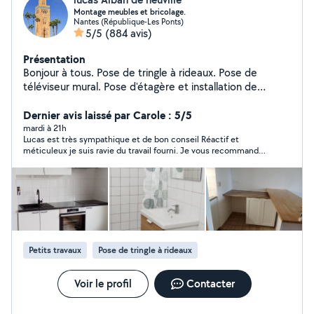
Montage meubles et bricolage.
Nantes (République-Les Ponts)
5/5
(884 avis)
Présentation
Bonjour à tous. Pose de tringle à rideaux. Pose de
téléviseur mural. Pose d'étagère et installation de
luminaire. Montage cuisine et montage de meuble en
kit. Besoin d'un transport jour et nuit pour colis ou
Dernier avis laissé par Carole : 5/5
personne vous pouvez me contacter. Transport de
mardi à 21h
Lucas est très sympathique et de bon conseil Réactif et
personnes pour rendez-vous pour course . Transport de
méticuleux je suis ravie du travail fourni. Je vous recommande
petit colis. Je peux également vous déposer à l'aéroport
Lucas les yeux fermés. Je ferais appel à lui pour d’autres
venir vous chercher également à l'aéroport pour
prestations.
promenade ou tout autre demande. Dispo également
pour toute autre service. Vous pouvez me contacter
pour vous renseigner je serai ravi de répondre à vos
questions.
Petits travaux
Pose de tringle à rideaux
Voir le profil
Contacter