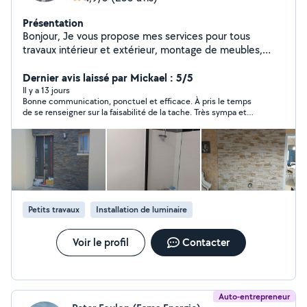
Présentation
Bonjour, Je vous propose mes services pour tous
travaux intérieur et extérieur, montage de meubles,
dressing, cuisine, pose de luminaires, tringles, étagères.
Pose de parquet, crédence cuisine en faïence, montage
Dernier avis laissé par Mickael : 5/5
abri de jardin, pergola,nettoyage terrasse etc.
Il y a 13 jours
Bonne communication, ponctuel et efficace. À pris le temps
Cordialement Sylvain
de se renseigner sur la faisabilité de la tache. Très sympa et
donne confiance.
Petits travaux
Installation de luminaire
Voir le profil
Contacter
Auto-entrepreneur