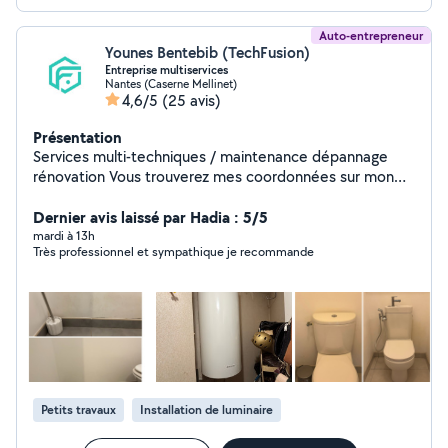
Auto-entrepreneur
Younes Bentebib (TechFusion)
Entreprise multiservices
Nantes (Caserne Mellinet)
4,6/5
(25 avis)
Présentation
Services multi-techniques / maintenance dépannage
rénovation Vous trouverez mes coordonnées sur mon
site Internet au cas où je ne peux pas vous répondre:
Techfusion,fr O6 95 98 65 2O - électricité - plomberie -
Dernier avis laissé par Hadia : 5/5
entretien de piscine - Installation de caméra Réservez
mardi à 13h
Très professionnel et sympathique je recommande
votre intervention en quelques clics ! Site : techfusion,fr
Petits travaux
Installation de luminaire