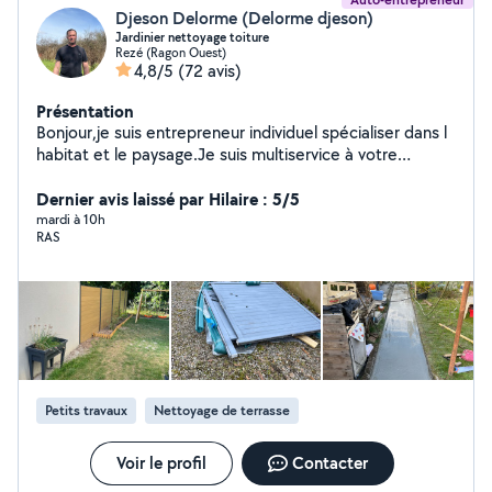
Djeson Delorme (Delorme djeson)
Jardinier nettoyage toiture
Rezé (Ragon Ouest)
4,8/5
(72 avis)
Présentation
Bonjour,je suis entrepreneur individuel spécialiser dans l
habitat et le paysage.Je suis multiservice à votre
disposition pour tout travaux extérieurs,je travaille
uniquement avec des produits professionnel de qualités
Dernier avis laissé par Hilaire : 5/5
pour le nettoyage de toiture,façade,muret,dallage et j
mardi à 10h
RAS
entretien tout votre jardin,tonte de pelouse,taille de
haies,taille d arbres etc
Petits travaux
Nettoyage de terrasse
Voir le profil
Contacter