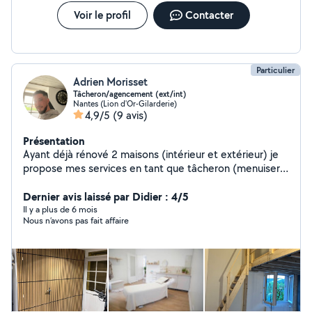
Voir le profil
Contacter
Particulier
Adrien Morisset
Tâcheron/agencement (ext/int)
Nantes (Lion d'Or-Gilarderie)
4,9/5
(9 avis)
Présentation
Ayant déjà rénové 2 maisons (intérieur et extérieur) je
propose mes services en tant que tâcheron (menuiserie
(aussi sur mesure) plomberie sauf cuivre, cloison sèche,
petite maçonnerie, peinture, carrelage, faïence,
Dernier avis laissé par Didier : 4/5
aménagement intérieur et extérieur (cuisine, salle de
Il y a plus de 6 mois
Nous n’avons pas fait affaire
bain, montage et agencement des meubles, terrasse,
cuisine d'été, pergola etc). Je suis attaché au détail et à
la belle finition, attentionné et appliqué.