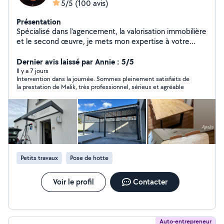
5/5
(100 avis)
Présentation
Spécialisé dans l'agencement, la valorisation immobilière
et le second œuvre, je mets mon expertise à votre
service pour sublimer et optimiser vos espaces
intérieurs et extérieurs. Agencement&Décoration : -
Dernier avis laissé par Annie : 5/5
Installation de cuisine aménagée, dressings, bureaux,
Il y a 7 jours
Intervention dans la journée. Sommes pleinement satisfaits de
placards. -Fixation sécurisé d'éléments lourds (Écran
la prestation de Malik, très professionnel, sérieux et agréable
plat suspendus, meubles) -Intégration de mobilier sur
mesure dans vos pièces. -Création de coffrage
décoratifs pour masquer vos radiateurs, tuyauteries,
tringles à rideaux Finitions&Modénatures : -Pose de
moulures, baguettes de finition, corniches et rosace
pour apporter du cachet à vos pièces. Mise en lumière:
-Installation de luminaire et bandeau led intégré
Petits travaux
Pose de hotte
Aménagements extérieurs : -Pose de terrasse, pergolas,
portails et portillons, clôture, boîte à lettres -Création
de coin cuisine extérieur. Rénovation : -Pose de sols,
Voir le profil
Contacter
cloisons, et ouverture intérieure et extérieure. -
Réfaction d'ancienne menuiserie. -Remplacement de
serrure et cylindre. L.Malik ATB
Auto-entrepreneur