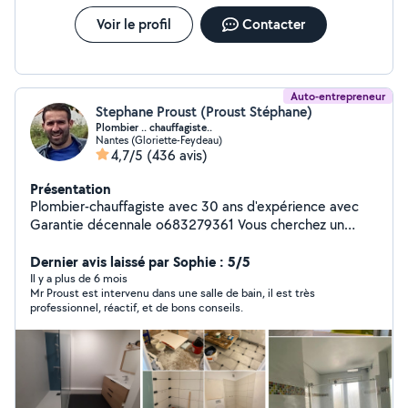
gratuit et personnalisé.
Voir le profil
Contacter
Auto-entrepreneur
Stephane Proust (Proust Stéphane)
Plombier .. chauffagiste..
Nantes (Gloriette-Feydeau)
4,7/5
(436 avis)
Présentation
Plombier-chauffagiste avec 30 ans d'expérience avec
Garantie décennale o683279361 Vous cherchez un
professionnel fiable pour vos travaux de plomberie et
de chauffage ? Je suis à vos côtés O683279361 pour:
Dernier avis laissé par Sophie : 5/5
Dépannage et entretien divers (plomberie, chauffage,
Il y a plus de 6 mois
Mr Proust est intervenu dans une salle de bain, il est très
ballon d'eau chaude) Création et rénovation de salle de
professionnel, réactif, et de bons conseils.
bain Désembouage des réseaux de chauffage avec
machine spécialisée Conseils personnalisés pour des
solutions adaptées à vos besoins Mes engagements !
Garantie décennale pour une totale tranquillité
(obligatoire mais pas toujours proposée !) Service
professionnel et conseils avisés pour vous offrir la