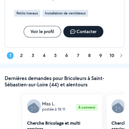
de qualité...
Petits travaux
Installation de ventilateur
Voir le profil
Contacter
1
2
3
4
5
6
7
8
9
10
Pag
suiv
Dernières demandes pour Bricoleurs à Saint-
Sébastien-sur-Loire (44) et alentours
Miss L.
A
À convenir
postée à 18:11
p
Cherche Bricolage et multi
Cherche 
services
services