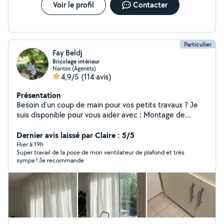
Voir le profil
Contacter
Particulier
Fay Beldj
Bricolage intérieur
Nantes (Agenëts)
4,9/5
(114 avis)
Présentation
Besoin d'un coup de main pour vos petits travaux ? Je
suis disponible pour vous aider avec : Montage de
meubles Accrochage de cadres, étagères et
portemanteaux Pose et recherche de luminaires
Dernier avis laissé par Claire : 5/5
Changement de prises et petits dépannages
Hier à 19h
Super travail de la pose de mon ventilateur de plafond et très
électriques Peinture et retouches murales Rebouchage
sympa ! Je recommande
de trous et finitions propres Travail soigné Réactif Prix
abordables Contactez-moi, je serai ravi de vous aider à
embellir et simplifier votre intérieur !