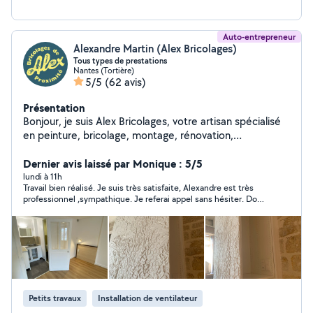
Auto-entrepreneur
Alexandre Martin (Alex Bricolages)
Tous types de prestations
Nantes (Tortière)
5/5
(62 avis)
Présentation
Bonjour, je suis Alex Bricolages, votre artisan spécialisé
en peinture, bricolage, montage, rénovation,
transformations de meubles, poses sur mesures, etc Je
mets mon savoir-faire et mon professionnalisme à votre
Dernier avis laissé par Monique : 5/5
service. Je comprends que faire appel à un artisan
lundi à 11h
Travail bien réalisé. Je suis très satisfaite, Alexandre est très
puisse susciter des inquiétudes : peur d'un travail bâclé
professionnel ,sympathique. Je referai appel sans hésiter. Donc
ou d'un résultat décevant. C'est pourquoi je m'engage à
je recommande vivement. Merci Alexandre !!
traiter chaque projet avec sérieux et transparence,
comme si je travaillais dans mon propre chez moi. Mon
objectif est de vous offrir un service de qualité, adapté
à vos besoins et à votre budget. Ensemble, discutons
de vos envies, afin que je vous accompagne à chaque
étape, du conseil jusqu'à la réalisation finale. Contactez-
Petits travaux
Installation de ventilateur
moi pour discuter de votre projet et obtenir un devis