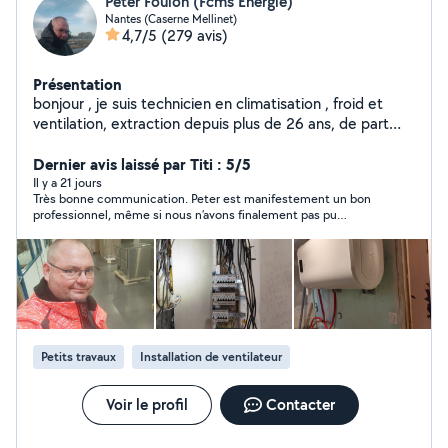
Peter Foulon (Fcms Energie)
Nantes (Caserne Mellinet)
4,7/5
(279 avis)
Présentation
bonjour , je suis technicien en climatisation , froid et
ventilation, extraction depuis plus de 26 ans, de part
mon activité , je pratique aussi la plomberie, l électricité,
et le chauffage, je suis bricoleur dans toutes sortes de
Dernier avis laissé par Titi : 5/5
domaines. n'hésitez pas à me demander :), car je suis un
Il y a 21 jours
Très bonne communication. Peter est manifestement un bon
bon conseiller aussi.
professionnel, même si nous n’avons finalement pas pu
conclure ensemble pour des raisons personnelles qui lui
appartiennent. Il n’en est en rien responsable : c’est
simplement la vie !
Petits travaux
Installation de ventilateur
Voir le profil
Contacter