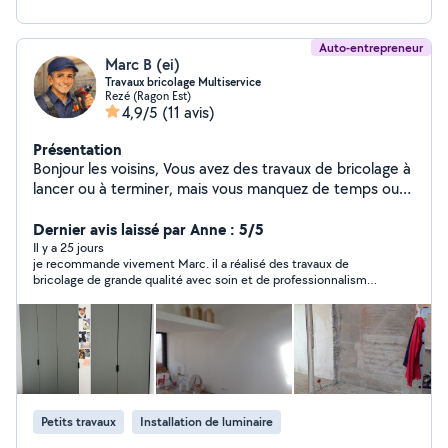
Auto-entrepreneur
Marc B (ei)
Travaux bricolage Multiservice
Rezé (Ragon Est)
4,9/5
(11 avis)
Présentation
Bonjour les voisins, Vous avez des travaux de bricolage à
lancer ou à terminer, mais vous manquez de temps ou
c'est juste un peu trop compliqué pour vous. Je suis
peut-être votre solution. MON EXPERIENCE
Dernier avis laissé par Anne : 5/5
Rénovations complètes de 2 maisons individuelles
Il y a 25 jours
je recommande vivement Marc. il a réalisé des travaux de
(intérieur - extérieur) et 4 appartements du sol au
bricolage de grande qualité avec soin et de professionnalisme.
plafond, installation d'équipements tous types et
résultat impeccable. en plus d être compétent, il est courtois
décorations comprises. Polyvalence des travaux. MES
agréable et ponctuel. je n hesiterai pas de nouveau à faire appel
APTITUDES On dit que je suis à l'écoute, méthodique,
à lui pour de futurs travaux
de bons conseils et de bonne humeur. Selon la
prestation, je peux vous accompagner pour vos achats
de fournitures travaux en magasin ou sur internet. A
bientôt les voisins, O 685 657 641
Petits travaux
Installation de luminaire