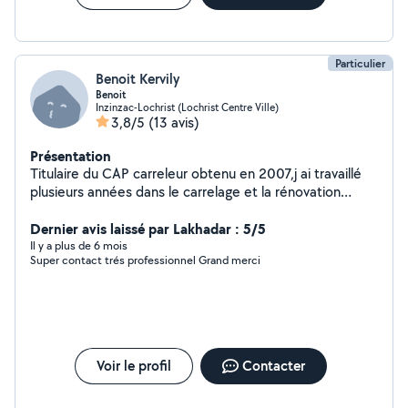
Particulier
Benoit Kervily
Benoit
Inzinzac-Lochrist (Lochrist Centre Ville)
3,8/5
(13 avis)
Présentation
Titulaire du CAP carreleur obtenu en 2007,j ai travaillé
plusieurs années dans le carrelage et la rénovation
(carrelage,placo création salle d'eau)si vous avez besoin
de conseil de main d'œuvre et d' un travail soigné ,
Dernier avis laissé par Lakhadar : 5/5
n'hésitez pas à me contacter.
Il y a plus de 6 mois
Super contact trés professionnel Grand merci
Voir le profil
Contacter