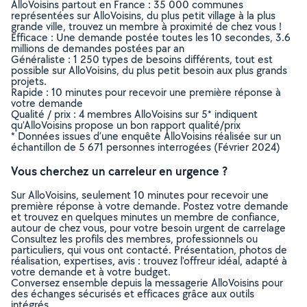
AlloVoisins partout en France : 35 000 communes
représentées sur AlloVoisins, du plus petit village à la plus
grande ville, trouvez un membre à proximité de chez vous !
Efficace : Une demande postée toutes les 10 secondes, 3.6
millions de demandes postées par an
Généraliste : 1 250 types de besoins différents, tout est
possible sur AlloVoisins, du plus petit besoin aux plus grands
projets.
Rapide : 10 minutes pour recevoir une première réponse à
votre demande
Qualité / prix : 4 membres AlloVoisins sur 5* indiquent
qu’AlloVoisins propose un bon rapport qualité/prix
* Données issues d’une enquête AlloVoisins réalisée sur un
échantillon de 5 671 personnes interrogées (Février 2024)
Vous cherchez un carreleur en urgence ?
Sur AlloVoisins, seulement 10 minutes pour recevoir une
première réponse à votre demande. Postez votre demande
et trouvez en quelques minutes un membre de confiance,
autour de chez vous, pour votre besoin urgent de carrelage
Consultez les profils des membres, professionnels ou
particuliers, qui vous ont contacté. Présentation, photos de
réalisation, expertises, avis : trouvez l'offreur idéal, adapté à
votre demande et à votre budget.
Conversez ensemble depuis la messagerie AlloVoisins pour
des échanges sécurisés et efficaces grâce aux outils
intégrés.