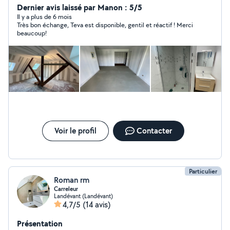
de sols stratifié/bois/carrelage -Rénovation de salle de
Dernier avis laissé par Manon : 5/5
bain/pose receveur/faïence etc -Travaux de menuiserie
Il y a plus de 6 mois
Très bon échange, Teva est disponible, gentil et réactif ! Merci
intérieur Nous nous engageons à fournir un travail
beaucoup!
rigoureux et qualitatif avec tout le savoir faire dont nous
disposons. Au plaisir, n'hésitez pas à nous contacter.
Voir le profil
Contacter
Particulier
Roman rm
Carreleur
Landévant (Landévant)
4,7/5
(14 avis)
Présentation