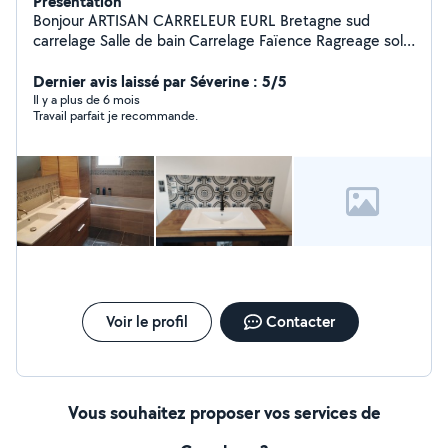
Présentation
Bonjour ARTISAN CARRELEUR EURL Bretagne sud
carrelage Salle de bain Carrelage Faïence Ragreage sol
Douche à l'italienne Devis gratuit Contacter moi pour
plus de détails
Dernier avis laissé par Séverine : 5/5
Il y a plus de 6 mois
Travail parfait je recommande.
Voir le profil
Contacter
Vous souhaitez proposer vos services de