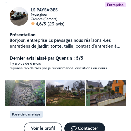
Entreprise
LS PAYSAGES
Paysagiste
Camors (Camors)
4,6/5
(23 avis)
Présentation
Bonjour, entreprise Ls paysages nous réalisons -Les
entretiens de jardin: tonte, taille, contrat d'entretien à
l'année. -Création et aménagement: terrasse, dallages,
pavages, Enrobé, clôture etc...
Dernier avis laissé par Quentin : 5/5
Il y a plus de 6 mois
réponse rapide très pro je recommande. discutions en cours.
Pose de carrelage
Voir le profil
Contacter