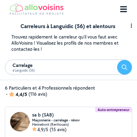
Carreleurs à Languidic (56) et alentours
Trouvez rapidement le carreleur qu'il vous faut avec
AlloVoisins ! Visualisez les profils de nos membres et
contactez-les !
Carrelage
Reche
à Languidic (56)
6 Particuliers et 4 Professionnels répondent
-
4,4/5
(116 avis)
Auto-entrepreneur
sa b (SAB)
Maçonnerie - carrelage - rénov
Hennebont (Kerihouais)
4,9/5
(15 avis)