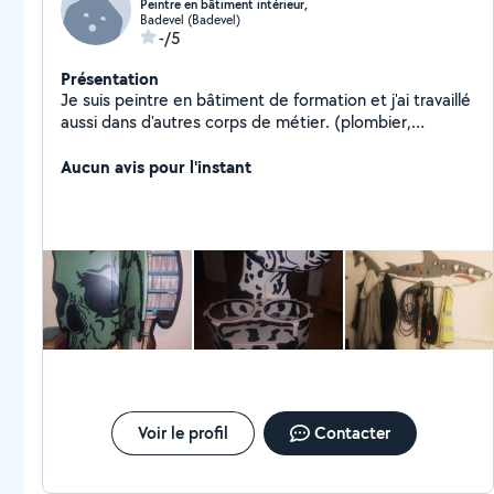
Peintre en bâtiment intérieur,
Badevel (Badevel)
-/5
Présentation
Je suis peintre en bâtiment de formation et j'ai travaillé
aussi dans d'autres corps de métier. (plombier,
chauffagiste, Charpentier bois, Charpentier en
structure métallique, monteur d'échafaudages,
Aucun avis pour l'instant
isolateur periferique, menuisier,plaquiste, ambulancier).
Je crée des meubles disgn et fonctionnel,rénove des
meubles en bois ou autre. Je suis organiser, sérieux et
propre dans mon travail.
Voir le profil
Contacter