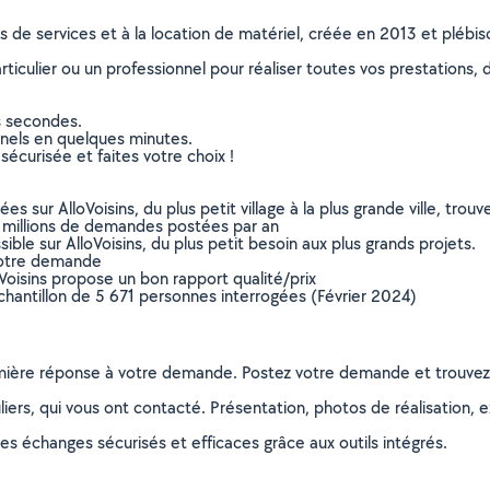
ns de services et à la location de matériel, créée en 2013 et plébi
culier ou un professionnel pour réaliser toutes vos prestations, d
s secondes.
nnels en quelques minutes.
sécurisée et faites votre choix !
sur AlloVoisins, du plus petit village à la plus grande ville, tro
 millions de demandes postées par an
ible sur AlloVoisins, du plus petit besoin aux plus grands projets.
votre demande
oVoisins propose un bon rapport qualité/prix
chantillon de 5 671 personnes interrogées (Février 2024)
remière réponse à votre demande. Postez votre demande et trouve
ers, qui vous ont contacté. Présentation, photos de réalisation, exp
s échanges sécurisés et efficaces grâce aux outils intégrés.