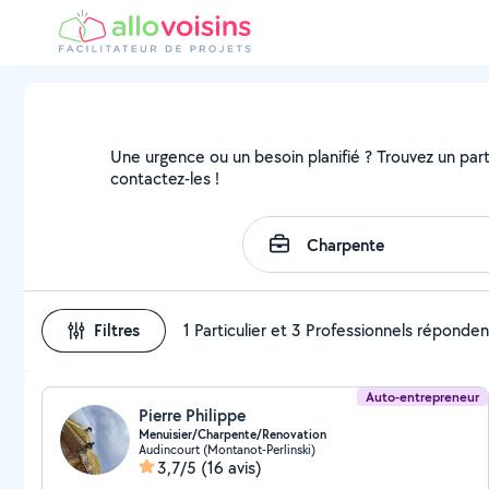
Une urgence ou un besoin planifié ? Trouvez un parti
contactez-les !
Filtres
1 Particulier et 3 Professionnels réponden
Auto-entrepreneur
Pierre Philippe
Menuisier/Charpente/Renovation
Audincourt (Montanot-Perlinski)
3,7/5
(16 avis)