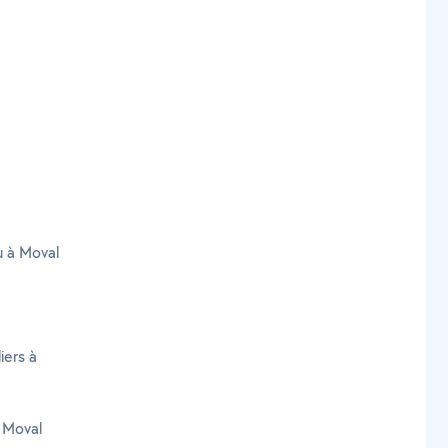
u à Moval
iers à
 Moval