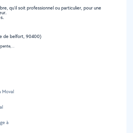
, qu’il soit professionnel ou particulier, pour une
eur.
s.
ire de belfort, 90400)
pente, ..
à Moval
al
age à