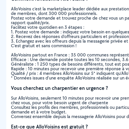
AlloVoisins c’est la marketplace leader dédiée aux prestatio
de membres, dont 300 000 professionnels.
Postez votre demande et trouvez proche de chez vous un parti
rapport qualité/prix.
Facilitez votre quotidien en 3 étapes :
1. Postez votre demande : indiquez votre besoin en quelque
2. Recevez des réponses d’offreurs particuliers et professio
3. Echangez avec les offreurs depuis la messagerie privée et 
C’est gratuit et sans commission !
AlloVoisins partout en France : 35 000 communes représentées 
Efficace : Une demande postée toutes les 10 secondes, 3.6
Généraliste : 1 250 types de besoins différents, tout est poss
Rapide : 10 minutes pour recevoir une première réponse à 
Qualité / prix : 4 membres AlloVoisins sur 5* indiquent qu’All
* Données issues d’une enquête AlloVoisins réalisée sur un é
Vous cherchez un charpentier en urgence ?
Sur AlloVoisins, seulement 10 minutes pour recevoir une p
chez vous, pour votre besoin urgent de charpente
Consultez les profils des membres, professionnels ou particuli
demande et à votre budget.
Conversez ensemble depuis la messagerie AlloVoisins pour de
Est-ce que AlloVoisins est gratuit ?