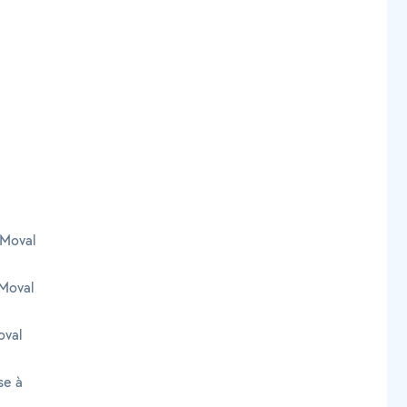
 Moval
Moval
oval
se à