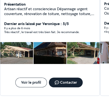
Pr
Présentation
Co
Artisan réactif et consciencieux Dépannage urgent
Os
couverture, rénovation de toiture, nettoyage toiture,
co
extensions, carport, terasses, zinguerie. Travaux
Re
Der
d'interieur, aménagement de combles placo, isolation,
Dernier avis laissé par Veronique : 5/5
sou
Il 
parquet, carrelage. Et encore pleins d'autres choses.
Il y a plus de 6 mois
Très réactif , le travail est très bien fait. Je recommande.
rem
N'hésitez pas à me solliciter.
ra
Is
Voir le profil
Contacter