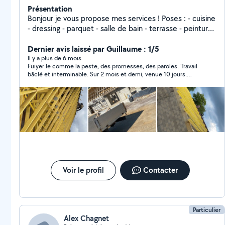
Présentation
Bonjour je vous propose mes services ! Poses : - cuisine
- dressing - parquet - salle de bain - terrasse - peinture
- charpente - couverture TOUT TYPE DE TRAVAUX +
tout type d'entretien d'espace vert Pour toute
Dernier avis laissé par Guillaume : 1/5
demande de projet contactez-moi Je me déplace tout
Il y a plus de 6 mois
Fuiyer le comme la peste, des promesses, des paroles. Travail
secteur Pierre Philippe
bâclé et interminable. Sur 2 mois et demi, venue 10 jours.
Décalage de 5 cm sur des fenêtres, Rien est droit, problème de
perception dans l'espace. Impossible de peintre, j'ai du poser de
la fibre pour cacher les défauts Pour des informations, 06 70 77
72 67
Voir le profil
Contacter
Particulier
Alex Chagnet