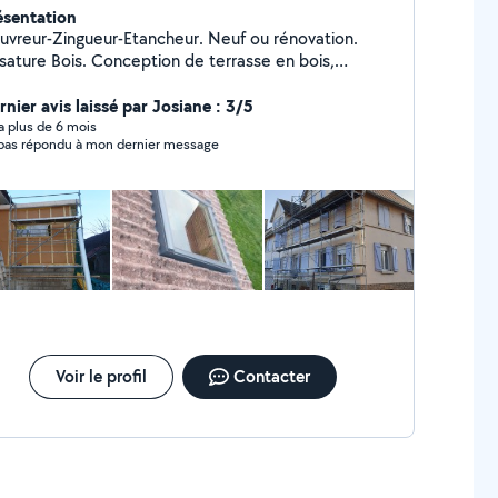
ésentation
uvreur-Zingueur-Etancheur. Neuf ou rénovation.
sature Bois. Conception de terrasse en bois,
mposite. Création de chevêtre pour fenêtre de toit.
mplacement de velux. Pose de lambris pvc ou bois
nier avis laissé par Josiane : 3/5
s toiture. Zinguerie : Gouttière, rive, solin,
y a plus de 6 mois
n'a pas répondu à mon dernier message
placement de manteau de cheminée. Bardage
pporté en joint debout, bois, fibro ciment, composite
olation de combles, murs Petite charpente (carport,
avancée...) Assurance décennale et RC pro à jour
Voir le profil
Contacter