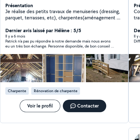
Présentation
Pr
Je réalise des petits travaux de menuiseries (dressing,
Cou
parquet, terrasses, etc), charpentes(aménagement et
tra
conception), conception DAO, extérieur et terrasse
bois, abri de jardin. Transport et covoiturage. Je ne
Dernier avis laissé par Hélène : 5/5
De
peux répondre que 4 fois/ mois, alors si vous êtes pas
Il y a 6 mois
Il 
Patrick n'a pas pu répondre à notre demande mais nous avons
Dif
trop pressé. Je vous réponds dans quelques jours !!
eu un très bon échange. Personne disponible, de bon conseil et
agréable.
Charpente
Rénovation de charpente
Voir le profil
Contacter