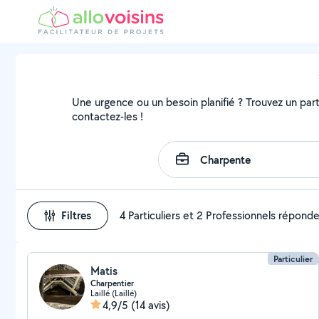
Une urgence ou un besoin planifié ? Trouvez un parti
contactez-les !
Filtres
4 Particuliers et 2 Professionnels répond
Particulier
Matis
Charpentier
Laillé (Laillé)
4,9/5
(14 avis)