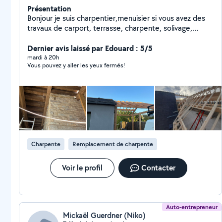
Présentation
Bonjour je suis charpentier,menuisier si vous avez des
travaux de carport, terrasse, charpente, solivage,
bardage etc Ou des choses similaires touchant au bois,
n'hésitez pas à me conctacter
Dernier avis laissé par Edouard : 5/5
mardi à 20h
Vous pouvez y aller les yeux fermés!
Charpente
Remplacement de charpente
Voir le profil
Contacter
Auto-entrepreneur
Mickaël Guerdner (Niko)