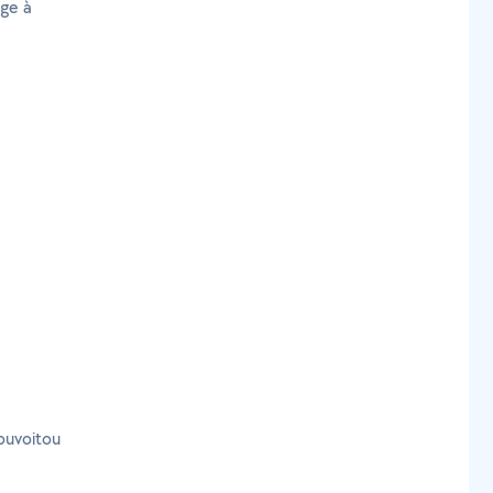
age à
ouvoitou