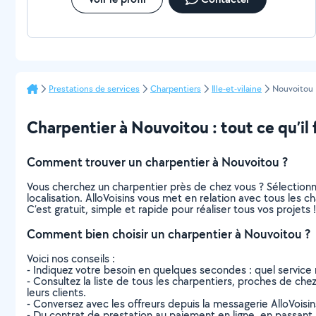
Prestations de services
Charpentiers
Ille-et-vilaine
Nouvoitou
Charpentier à Nouvoitou : tout ce qu’il 
Comment trouver un charpentier à Nouvoitou ?
Vous cherchez un charpentier près de chez vous ? Sélection
localisation. AlloVoisins vous met en relation avec tous les 
C’est gratuit, simple et rapide pour réaliser tous vos projets !
Comment bien choisir un charpentier à Nouvoitou ?
Voici nos conseils :
- Indiquez votre besoin en quelques secondes : quel service 
- Consultez la liste de tous les charpentiers, proches de chez 
leurs clients.
- Conversez avec les offreurs depuis la messagerie AlloVoisi
- Du contrat de prestation au paiement en ligne, en passant pa