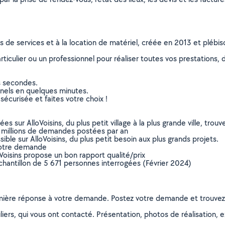
ns de services et à la location de matériel, créée en 2013 et plébi
culier ou un professionnel pour réaliser toutes vos prestations, d
s secondes.
nnels en quelques minutes.
sécurisée et faites votre choix !
sur AlloVoisins, du plus petit village à la plus grande ville, tro
 millions de demandes postées par an
ible sur AlloVoisins, du plus petit besoin aux plus grands projets.
votre demande
oVoisins propose un bon rapport qualité/prix
chantillon de 5 671 personnes interrogées (Février 2024)
remière réponse à votre demande. Postez votre demande et trouve
ers, qui vous ont contacté. Présentation, photos de réalisation, exp