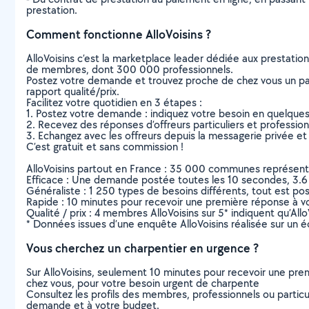
prestation.
Comment fonctionne AlloVoisins ?
AlloVoisins c’est la marketplace leader dédiée aux prestatio
de membres, dont 300 000 professionnels.
Postez votre demande et trouvez proche de chez vous un parti
rapport qualité/prix.
Facilitez votre quotidien en 3 étapes :
1. Postez votre demande : indiquez votre besoin en quelque
2. Recevez des réponses d’offreurs particuliers et professio
3. Echangez avec les offreurs depuis la messagerie privée et 
C’est gratuit et sans commission !
AlloVoisins partout en France : 35 000 communes représentées 
Efficace : Une demande postée toutes les 10 secondes, 3.6
Généraliste : 1 250 types de besoins différents, tout est poss
Rapide : 10 minutes pour recevoir une première réponse à 
Qualité / prix : 4 membres AlloVoisins sur 5* indiquent qu’All
* Données issues d’une enquête AlloVoisins réalisée sur un é
Vous cherchez un charpentier en urgence ?
Sur AlloVoisins, seulement 10 minutes pour recevoir une p
chez vous, pour votre besoin urgent de charpente
Consultez les profils des membres, professionnels ou particuli
demande et à votre budget.