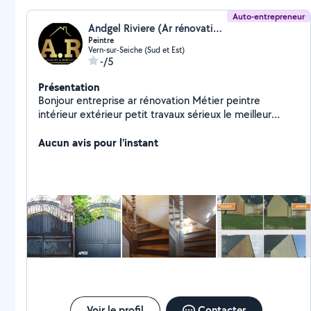
Auto-entrepreneur
Andgel Riviere (Ar rénovation)
Peintre
Vern-sur-Seiche (Sud et Est)
-/5
Présentation
Bonjour entreprise ar rénovation Métier peintre
intérieur extérieur petit travaux sérieux le meilleur
résultat c'est le sourire des clients pour plus de
renseignements veuillez me contacter par téléphone
Aucun avis pour l'instant
déplacement et devis gratuit
Voir le profil
Contacter