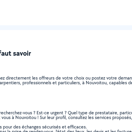
faut savoir
nez directement les offreurs de votre choix ou postez votre dema
charpentiers, professionnels et particuliers, à Nouvoitou, capables
recherchez-vous ? Est-ce urgent ? Quel type de prestataire, particu
vous à Nouvoitou ! Sur leur profil, consultez les services proposés, 
ns pour des échanges sécurisés et efficaces.
r la prise de rendez-vous, l’état des lieux, les devis et les facture