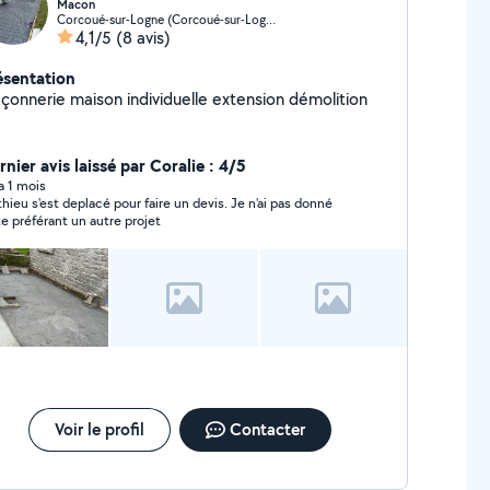
Macon
Corcoué-sur-Logne (Corcoué-sur-Logne)
4,1/5
(8 avis)
ésentation
çonnerie maison individuelle extension démolition
nier avis laissé par Coralie : 4/5
 a 1 mois
hieu s'est deplacé pour faire un devis. Je n'ai pas donné
te préférant un autre projet
Voir le profil
Contacter