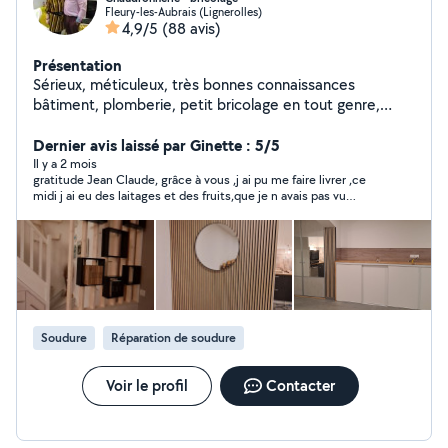
Fleury-les-Aubrais (Lignerolles)
4,9/5
(88 avis)
Présentation
Sérieux, méticuleux, très bonnes connaissances
bâtiment, plomberie, petit bricolage en tout genre,
montage de meubles en kit ou meuble de cuisine
Maitrise soudure sur acier, inox, aluminium, réparation
Dernier avis laissé par Ginette : 5/5
électroménager, réparation matériel de jardin. Entretien
Il y a 2 mois
gratitude Jean Claude, grâce à vous ,j ai pu me faire livrer ,ce
espaces verts (tonte, taille haie...)
midi j ai eu des laitages et des fruits,que je n avais pas vu
depuis 6 mois ,,un voisin a avoir proche de chez vous ,surtout
lorsque vous avez eu un coup de scapel intensif Je pourrais
vous mettre 10 étoiles ,merci ,merci
Soudure
Réparation de soudure
Voir le profil
Contacter