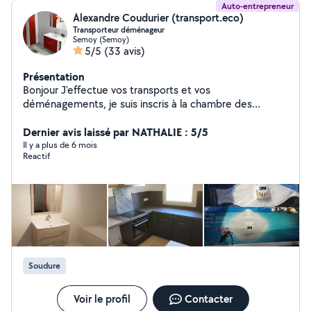
Auto-entrepreneur
Alexandre Coudurier (transport.eco)
Transporteur déménageur
Semoy (Semoy)
5/5
(33 avis)
Présentation
Bonjour J'effectue vos transports et vos
déménagements, je suis inscris à la chambre des
métiers et mon assurance est à jour, ma licence de
transport est ok (cette dernière étant OBLIGATOIRE
Dernier avis laissé par NATHALIE : 5/5
POUR TOUS LES TRANSPORTS ). En parallèle, je réalise
Il y a plus de 6 mois
Reactif
des travaux d'intérieur: Je pose votre cuisine (du retrait
en magasin jusqu'à la mise en service, vous ne gérez
rien).Démolition. Je rénove votre intérieur/extérieur.
J'effectue aussi tous vos travaux sur acier, inox et alu.
Une autre assurance est en cours de validité pour les
travaux de rénovation.
Soudure
Voir le profil
Contacter