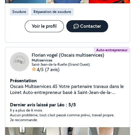
Soudure
Réparation de soudure
Voir le profil
Contacter
Auto-entrepreneur
Florian vogel (Oscais multiservices)
Multiservices
Saint-Jean-de-la-Ruelle (Grand Ouest)
4/5
(7 avis)
Présentation
Oscais Multiservices 45 Votre partenaire travaux dans le
Loiret Auto-entrepreneur basé à Saint-Jean-de-la-
Ruelle, j'interviens auprès des particuliers pour leurs
travaux d'aménagement extérieur et de rénovation.
Dernier avis laissé par Léo : 5/5
Clôtures rigides avec ou sans plaques de soubassement
Il y a plus de 6 mois
Aucun problème, tout c’est passé comme prévu, travail propre.
Portails, portillons et motorisations Volets roulants et
Je recommande
portes de garage Stores bannes Terrasses bois et
composite Pose de pavés et bordures Carrelage et
parquet flottant Petite maçonnerie extérieure Montage