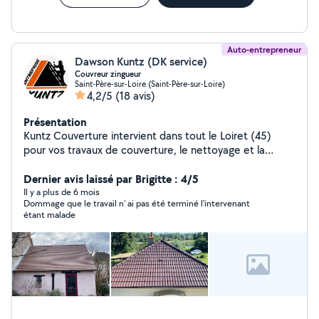
Auto-entrepreneur
Dawson Kuntz (DK service)
Couvreur zingueur
Saint-Père-sur-Loire (Saint-Père-sur-Loire)
4,2/5
(18 avis)
Présentation
Kuntz Couverture intervient dans tout le Loiret (45)
pour vos travaux de couverture, le nettoyage et la
peinture de toiture. Nous réalisons le démoussage, les
traitements anti-mousse, la peinture de toiture et de
Dernier avis laissé par Brigitte : 4/5
façade ainsi que l'entretien extérieur de votre
Il y a plus de 6 mois
Dommage que le travail n' ai pas été terminé l'intervenant
habitation. Devis gratuit et intervention rapide.
étant malade