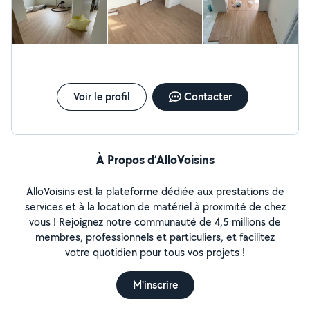
de meubles et divers travaux de bricolage Devis gratuit
Travail soigné Réactivité et sérieux Intervention dans
tout le Loiret N'hésitez pas à me contacter pour étudier
votre projet et obtenir un devis personnalisé. Oscais
Multiservices 45 : des solutions simples pour vos travaux
du quotidien.
Voir le profil
Contacter
À Propos d’AlloVoisins
AlloVoisins est la plateforme dédiée aux prestations de
services et à la location de matériel à proximité de chez
vous ! Rejoignez notre communauté de 4,5 millions de
membres, professionnels et particuliers, et facilitez
votre quotidien pour tous vos projets !
M'inscrire