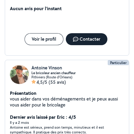
application peinture époxy.travaux de maçonerie
clotures,dalles,terrasse etc
Aucun avis pour l'instant
Voir le profil
Contacter
Particulier
Antoine Vinson
Le bricoleur ancien chauffeur
Pithiviers (Route d'Orleans)
4,5/5
(55 avis)
Présentation
vous aider dans vos déménagements et je peux aussi
vous aider pour le bricolage
Dernier avis laissé par Eric : 4/5
Il y a 2 mois
Antoine est sérieux, prend son temps, minutieux et il est
sympathique. Il pratique des prix très corrects.