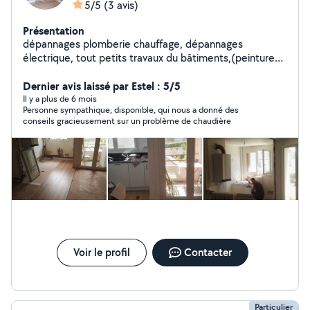
5/5
(3 avis)
Présentation
dépannages plomberie chauffage, dépannages
électrique, tout petits travaux du bâtiments,(peintures,
fibres enduits, plaquo, ouverture de portes ....) Montage
cuisine, meuble Rénovation salle de bain Wc suspendu
Dernier avis laissé par Estel : 5/5
désembouages sur devis
Il y a plus de 6 mois
Personne sympathique, disponible, qui nous a donné des
conseils gracieusement sur un problème de chaudière
Voir le profil
Contacter
Particulier