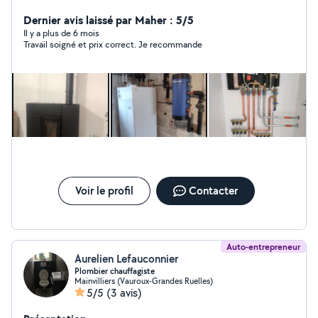
assez rapidement je réalise que du travail professionnel
et je ferais tout pour que vous soyez satisfait . 8 ans que
Dernier avis laissé par Maher : 5/5
je suis dans ce domaines
Il y a plus de 6 mois
Travail soigné et prix correct. Je recommande
Voir le profil
Contacter
Auto-entrepreneur
Aurelien Lefauconnier
Plombier chauffagiste
Mainvilliers (Vauroux-Grandes Ruelles)
5/5
(3 avis)