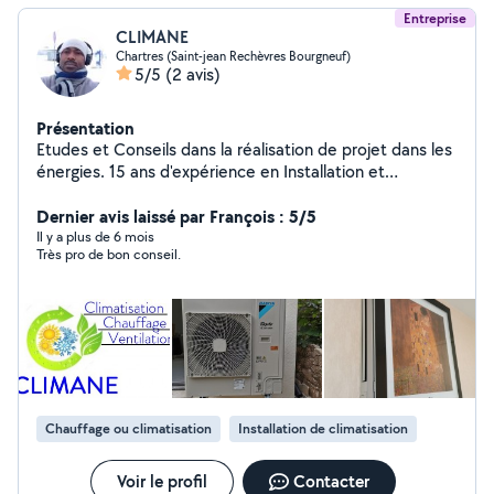
Entreprise
CLIMANE
Chartres (Saint-jean Rechèvres Bourgneuf)
5/5
(2 avis)
Présentation
Etudes et Conseils dans la réalisation de projet dans les
énergies. 15 ans d'expérience en Installation et
Dépannage de Climatisation réversible et Pompe à
Chaleur, Multi-split, Monosplit, Gainable Airzone et
Dernier avis laissé par François : 5/5
Ventilation.
Il y a plus de 6 mois
Très pro de bon conseil.
Chauffage ou climatisation
Installation de climatisation
Voir le profil
Contacter