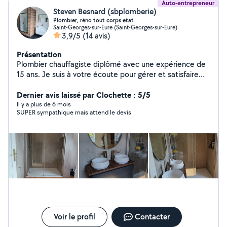
Auto-entrepreneur
Steven Besnard (sbplomberie)
Plombier, réno tout corps etat
Saint-Georges-sur-Eure (Saint-Georges-sur-Eure)
3,9/5
(14 avis)
Présentation
Plombier chauffagiste diplômé avec une expérience de
15 ans. Je suis à votre écoute pour gérer et satisfaire
tous vos soucis que ce soit en dépannage plomberie
comme création de salle de bain. J'installe, je répare, je
Dernier avis laissé par Clochette : 5/5
conseille et je me déplace en cas d'urgences, mes
Il y a plus de 6 mois
SUPER sympathique mais attend le devis
clients sont une priorité ! Je suis polyvalent et
professionnel. Je réponds aux questions que vous vous
posez et trouve des solutions à chaque problème.
Voir le profil
Contacter