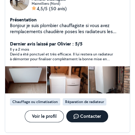
Mainvilliers (Nord)
4,5/5
(50 avis)
Présentation
Bonjour je suis plombier chauffagiste si vous avez
remplacements chaudière poses les radiateurs les
robinetterie, les lavabos ,des petits travaux vous pouvez
Dernier avis laissé par Olivier : 5/5
vous me contacter cordialement
Il y a 2 mois
David a été ponctuel et très efficace. Il lui restera un radiateur
à démonter pour finaliser complétement la bonne mise en
chauffe d'un gros radiateur (il ne chauffe qu'à 1/4 de sa
hauteur). Je le recommande donc.
Chauffage ou climatisation
Réparation de radiateur
Voir le profil
Contacter