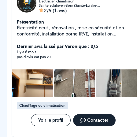
Electricien climatiseur
Sainte-Eulalie-en-Born (Sainte-Eulalie-en-Born)
2/5
(1 avis)
Présentation
Électricité neuf , rénovation , mise en sécurité et en
conformité, installation borne IRVE, installation
climatisation air/air , gainable, split, cassettes,
entretien et réparation
Dernier avis laissé par Veronique : 2/5
Il y a 6 mois
pas d avis car pas vu
Chauffage ou climatisation
Voir le profil
Contacter