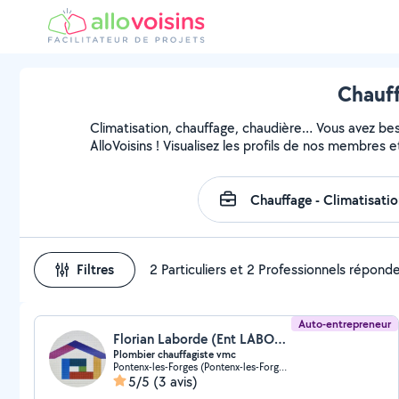
Chauff
Climatisation, chauffage, chaudière… Vous avez beso
AlloVoisins ! Visualisez les profils de nos membres e
Filtres
2 Particuliers et 2 Professionnels répond
Auto-entrepreneur
Florian Laborde (Ent LABORDE SERVICES)
Plombier chauffagiste vmc
Pontenx-les-Forges (Pontenx-les-Forges)
5/5
(3 avis)