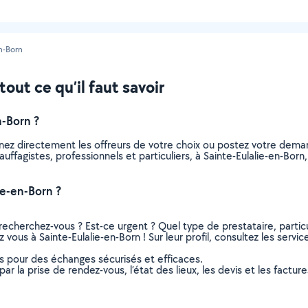
n-Born
out ce qu’il faut savoir
n-Born ?
nnez directement les offreurs de votre choix ou postez votre dem
chauffagistes, professionnels et particuliers, à Sainte-Eulalie-en-B
ie-en-Born ?
recherchez-vous ? Est-ce urgent ? Quel type de prestataire, particu
 vous à Sainte-Eulalie-en-Born ! Sur leur profil, consultez les servi
ns pour des échanges sécurisés et efficaces.
r la prise de rendez-vous, l’état des lieux, les devis et les facture