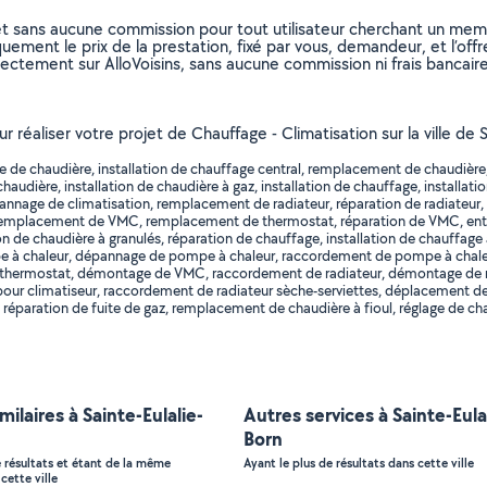
et sans aucune commission pour tout utilisateur cherchant un membre
uement le prix de la prestation, fixé par vous, demandeur, et l’offr
rectement sur AlloVoisins, sans aucune commission ni frais bancaire
ur réaliser votre projet de Chauffage - Climatisation sur la ville de
e chaudière, installation de chauffage central, remplacement de chaudière, en
audière, installation de chaudière à gaz, installation de chauffage, installatio
annage de climatisation, remplacement de radiateur, réparation de radiateur, i
r, remplacement de VMC, remplacement de thermostat, réparation de VMC, entr
 de chaudière à granulés, réparation de chauffage, installation de chauffage
e à chaleur, dépannage de pompe à chaleur, raccordement de pompe à chale
e thermostat, démontage de VMC, raccordement de radiateur, démontage de r
our climatiseur, raccordement de radiateur sèche-serviettes, déplacement de 
e, réparation de fuite de gaz, remplacement de chaudière à fioul, réglage de ch
milaires à Sainte-Eulalie-
Autres services à Sainte-Eula
Born
e résultats et étant de la même
Ayant le plus de résultats dans cette ville
cette ville