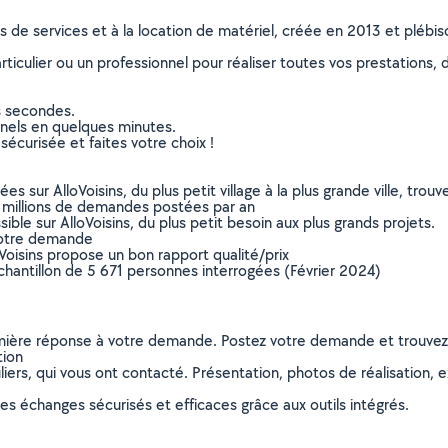
ns de services et à la location de matériel, créée en 2013 et plébi
culier ou un professionnel pour réaliser toutes vos prestations, d
s secondes.
nnels en quelques minutes.
sécurisée et faites votre choix !
sur AlloVoisins, du plus petit village à la plus grande ville, tro
 millions de demandes postées par an
ible sur AlloVoisins, du plus petit besoin aux plus grands projets.
votre demande
oVoisins propose un bon rapport qualité/prix
chantillon de 5 671 personnes interrogées (Février 2024)
remière réponse à votre demande. Postez votre demande et trouve
tion
ers, qui vous ont contacté. Présentation, photos de réalisation, exp
s échanges sécurisés et efficaces grâce aux outils intégrés.