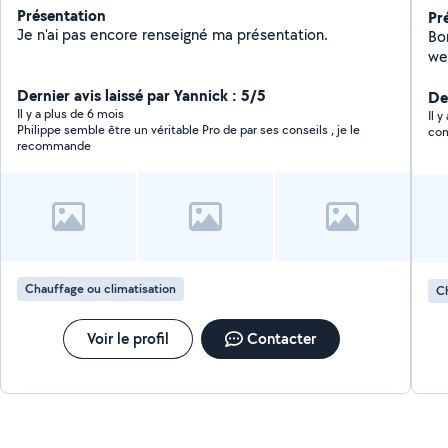
Présentation
Pr
Je n'ai pas encore renseigné ma présentation.
Bonjour, Frigorist
wee
Cl
Dernier avis laissé par Yannick : 5/5
da
De
Il y a plus de 6 mois
pou
Il 
Philippe semble être un véritable Pro de par ses conseils , je le
com
Bo
recommande
Chauffage ou climatisation
Ch
Voir le profil
Contacter