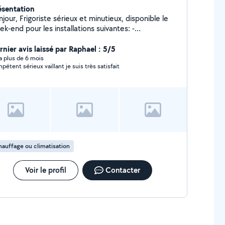
ésentation
e sérieux et minutieux, disponible le
k-end pour les installations suivantes: -
imatiseurs, ballon thermodynamique (spécialiste
ns la pompe à chaleur) n'hésitez pas à me contacter
rnier avis laissé par Raphael : 5/5
r plus de renseignements j'y répondrais avec plaisir.
y a plus de 6 mois
pétent sérieux vaillant je suis très satisfait
nne journée. Alexis
auffage ou climatisation
Voir le profil
Contacter