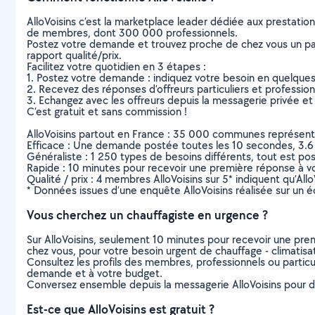
AlloVoisins c’est la marketplace leader dédiée aux prestatio
de membres, dont 300 000 professionnels.
Postez votre demande et trouvez proche de chez vous un parti
rapport qualité/prix.
Facilitez votre quotidien en 3 étapes :
1. Postez votre demande : indiquez votre besoin en quelque
2. Recevez des réponses d’offreurs particuliers et professio
3. Echangez avec les offreurs depuis la messagerie privée et 
C’est gratuit et sans commission !
AlloVoisins partout en France : 35 000 communes représentées 
Efficace : Une demande postée toutes les 10 secondes, 3.6
Généraliste : 1 250 types de besoins différents, tout est poss
Rapide : 10 minutes pour recevoir une première réponse à 
Qualité / prix : 4 membres AlloVoisins sur 5* indiquent qu’All
* Données issues d’une enquête AlloVoisins réalisée sur un é
Vous cherchez un chauffagiste en urgence ?
Sur AlloVoisins, seulement 10 minutes pour recevoir une p
chez vous, pour votre besoin urgent de chauffage - climatisa
Consultez les profils des membres, professionnels ou particuli
demande et à votre budget.
Conversez ensemble depuis la messagerie AlloVoisins pour de
Est-ce que AlloVoisins est gratuit ?