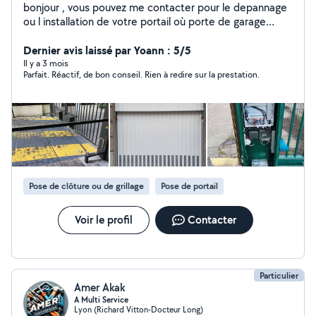
bonjour , vous pouvez me contacter pour le depannage
ou l installation de votre portail où porte de garage
toutes marques , je peux également vous dépanner sur
vos récepteurs et télécommandes pour l ouverture de
Dernier avis laissé par Yoann : 5/5
vos automatismes et également pour divers petits
Il y a 3 mois
Parfait. Réactif, de bon conseil. Rien à redire sur la prestation.
travaux.
Pose de clôture ou de grillage
Pose de portail
Voir le profil
Contacter
Particulier
Amer Akak
A Multi Service
Lyon (Richard Vitton-Docteur Long)