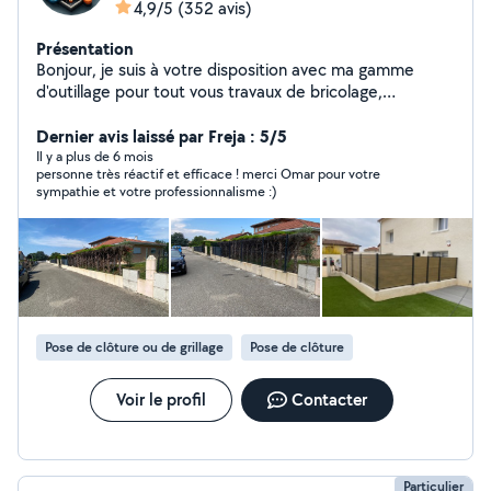
4,9/5
(352 avis)
Présentation
Bonjour, je suis à votre disposition avec ma gamme
d'outillage pour tout vous travaux de bricolage,
jardinage, peintures , nettoyage des terrasses et
déménagement avec une grande qualité d'intervention
Dernier avis laissé par Freja : 5/5
n'hésitez pas à me contacter merci
Il y a plus de 6 mois
personne très réactif et efficace ! merci Omar pour votre
sympathie et votre professionnalisme :)
Pose de clôture ou de grillage
Pose de clôture
Voir le profil
Contacter
Particulier