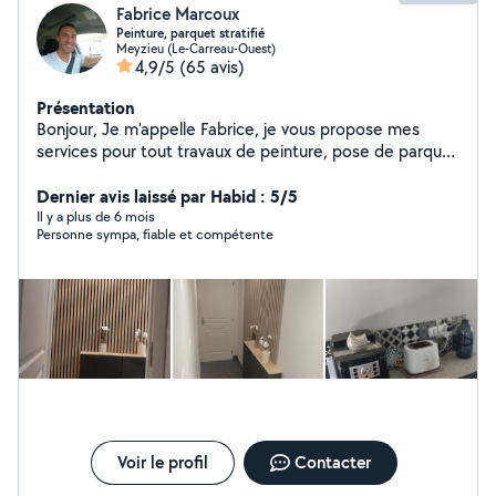
Fabrice Marcoux
Peinture, parquet stratifié
Meyzieu (Le-Carreau-Ouest)
4,9/5
(65 avis)
Présentation
Bonjour, Je m'appelle Fabrice, je vous propose mes
services pour tout travaux de peinture, pose de parquet
stratifié,montage de meubles, pose de cadres ou
miroirs, nettoyage de terrasse et extérieur au karcher,
Dernier avis laissé par Habid : 5/5
nettoyage,démoussage de tuiles et passage produit
Il y a plus de 6 mois
Personne sympa, fiable et compétente
hydrofuge. travail soigné N'hésitez pas à me contacter
pour un devis, je réponds rapidement.
Voir le profil
Contacter