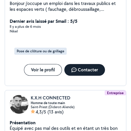
Bonjour j'occupe un emploi dans les travaux publics et
les espaces verts ( fauchage, débroussaillage,
tronçonnage, nettoyage) depuis 1998. Avant cela j'ai
exercé le dur métier de déménageur professionnel
Dernier avis laissé par Smail : 5/5
pendant 13 ans à travers toute la France . Je suis bon
Il y a plus de 6 mois
Nikel
bricoleur et j'aime le contact humain. Enlèvement de
gravas, de terres, arrachage de haie, coupe et
evacuation d'arbres, montage et démontage de
meubles, soudure métallique, petites menuiseries ( je
Pose de clôture ou de grillage
suis équipé de machines à bois ). N'hésitez pas à me
contacter, je me déplace chez vous gratuitement et
sans engagement afin de vous conseiller et évaluer
Voir le profil
Contacter
ensemble le travail à effectuer. Cordialement
Entreprise
K.X.H CONNECTED
Homme de toute main
Saint-Priest (Diderot-Aliende)
4,3/5
(13 avis)
Présentation
Équipé avec pas mal des outils et en étant un très bon