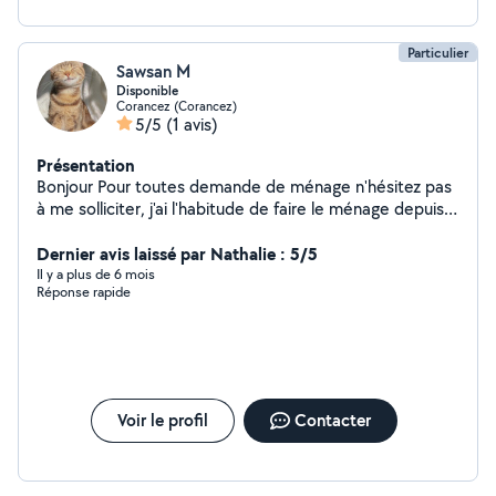
Particulier
Sawsan M
Disponible
Corancez (Corancez)
5/5
(1 avis)
Présentation
Bonjour Pour toutes demande de ménage n'hésitez pas
à me solliciter, j'ai l'habitude de faire le ménage depuis
petite je suis très à cheval sur la propreté vos intérieurs
seront donc parfaitement nettoyés. Ayant 1 chat et un
Dernier avis laissé par Nathalie : 5/5
staff dans la famille je serais apte à garder vos petits
Il y a plus de 6 mois
Réponse rapide
bout de chou à votre domicile. J'ai 3 ans d'expérience
en tant qu'animatrice, je serais ravie de garder vos
petits anges . Au plaisir de vous rencontrer
Voir le profil
Contacter