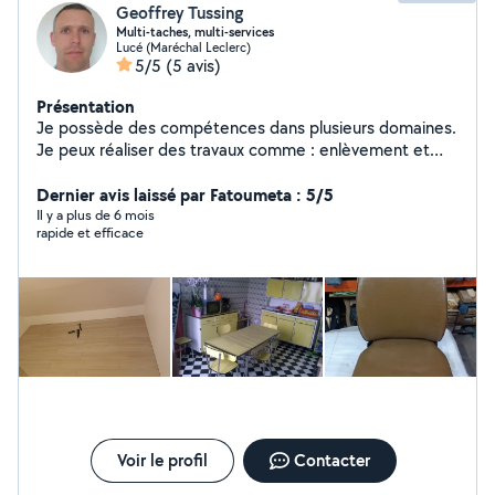
Geoffrey Tussing
Multi-taches, multi-services
Lucé (Maréchal Leclerc)
5/5
(5 avis)
Présentation
Je possède des compétences dans plusieurs domaines.
Je peux réaliser des travaux comme : enlèvement et
pose de papier peint, peinture intérieure, montage de
meubles, élaguage de petits arbres, taille de haies,
Dernier avis laissé par Fatoumeta : 5/5
pelouses, massifs, enlèvement de végétaux, dépose
Il y a plus de 6 mois
rapide et efficace
d'objet en déchetterie.... N'hésitez pas !
Voir le profil
Contacter