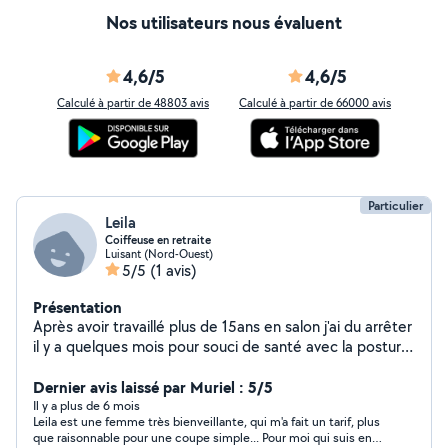
Nos utilisateurs nous évaluent
4,6/5
4,6/5
Calculé à partir de 48803 avis
Calculé à partir de 66000 avis
Particulier
Leila
Coiffeuse en retraite
Luisant (Nord-Ouest)
5/5
(1 avis)
Présentation
Après avoir travaillé plus de 15ans en salon j'ai du arrêter
il y a quelques mois pour souci de santé avec la posture
debout. Je continu de temps en temps à sublimer les
cheveux pour votre plus grand plaisir.
Dernier avis laissé par Muriel : 5/5
Il y a plus de 6 mois
Leila est une femme très bienveillante, qui m'a fait un tarif, plus
que raisonnable pour une coupe simple... Pour moi qui suis en