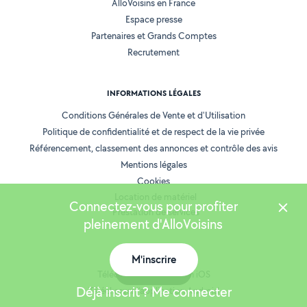
AlloVoisins en France
Espace presse
Partenaires et Grands Comptes
Recrutement
INFORMATIONS LÉGALES
Conditions Générales de Vente et d'Utilisation
Politique de confidentialité et de respect de la vie privée
Référencement, classement des annonces et contrôle des avis
Mentions légales
Cookies
Location de matériel
Connectez-vous pour profiter
Prestation de services
pleinement d'AlloVoisins
NOS APPLICATIONS
M'inscrire
Carte
Télécharger l’application iOS
Déjà inscrit ? Me connecter
Télécharger l’application Android