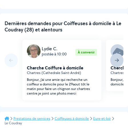
Dernières demandes pour Coiffeuses à domicile à Le
Coudray (28) et alentours
Lydie C.
F
À convenir
postée à 10:00
p
Cherche Coiffure à domicile
Cherche 
Chartres (Cathedrale Saint-André)
Chartres (
Bonjour, j'ai une amie qui recherche un
Bonjour, J
coiffeur a domicile pour le 29aout tôt le
domicile p
matin pour faire un chignon sur chartres
centre.je joint une photo.merci
Prestations de services
Coiffeuses à domicile
Eure-et-loir
Le Coudray