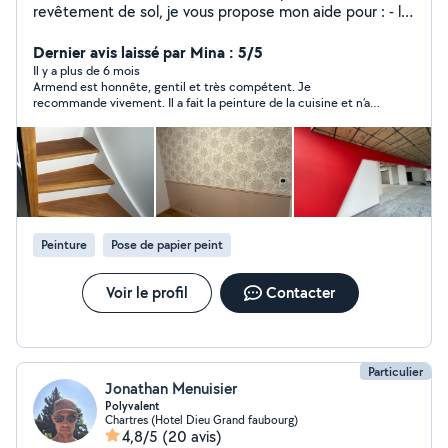
revêtement de sol, je vous propose mon aide pour : - la
rénovation de vos murs et plafonds intérieurs : enduit,
ponçage, peinture, toile de verre, papier peint - le
Dernier avis laissé par Mina : 5/5
revêtement de sol intérieur : pose de lino Travail soigné
Il y a plus de 6 mois
Armend est honnête, gentil et très compétent. Je
et dans la bonne humeur ! Disponible rapidement Je
recommande vivement. Il a fait la peinture de la cuisine et n’a
suis à l'écoute de vos projets.
pas hésité de nous donner plein de conseils et de répondre à
toutes nos questions. Merci.
Peinture
Pose de papier peint
Voir le profil
Contacter
Particulier
Jonathan Menuisier
Polyvalent
Chartres (Hotel Dieu Grand faubourg)
4,8/5
(20 avis)