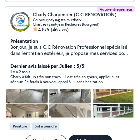
Auto-entrepreneur
Charly Charpentier (C.C RENOVATION)
Couvreur,paysagiste,multiservi
Chartres (Saint-jean Rechèvres Bourgneuf)
4,8/5
(46 avis)
Présentation
Bonjour, je suis C.C Rénovation Professionnel spécialisé
dans l'entretien extérieur, je propose mes services pour
vos besoins : Entretien extérieur (façades, terrasses,
allées, toitures ) Remplacement de tuiles 7j7 Nettoyage
Dernier avis laissé par Julien : 5/5
de gouttière Entretien d'espaces verts (tonte, taille de
Il y a 2 mois
Charly a fait un très bon travail. Il est très soigneux, appliqué, et
haies, débroussaillage, nettoyage, élagage, ramassage
sérieux. Je ferais à nouveau appel à lui sans hésitation
de feuille) .lavage de vitres .petit travaux de maçonnerie
.peinture intérieur extérieur Petits travaux et
rénovations extérieures selon vos besoins Travail sérieux
Résultat propre et soigné Déplacements rapides autour
de votre secteur N'hésitez pas à me contacter, je serai
ravi de vous aider !
Peinture
Sol à peindre