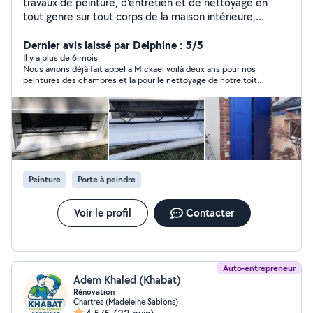
travaux de peinture, d'entretien et de nettoyage en
tout genre sur tout corps de la maison intérieure,
extérieur ravalement de façades , nettoyage de toiture
à base pression, anti-mousse , hydrofuge.. Vérification
Dernier avis laissé par Delphine : 5/5
d'infiltration d'eau sur toiture entretien cour de jardin,
Il y a plus de 6 mois
Nous avions déjà fait appel a Mickaël voilà deux ans pour nos
dalle béton .. travaux de maçonnerie, petit travaux de
peintures des chambres et la pour le nettoyage de notre toit
maçonnerie nettoyage de gouttières en tout genre , alu
rapide efficace très sérieux je recommande et nous referons
, zing , pvc , cuivre ... réalisation de travaux en espace
appel a lui pour d autres travaux merci Mickaël
vert sur parc et jardin , taille de haie , élagage, ététage,
abattage, taille d'arbre fruitier, évacuation des déchets,
désherbage...
Peinture
Porte à peindre
Voir le profil
Contacter
Auto-entrepreneur
Adem Khaled (Khabat)
Rénovation
Chartres (Madeleine Sablons)