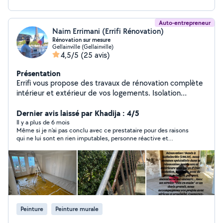
Auto-entrepreneur
Naim Errimani (Errifi Rénovation)
Rénovation sur mesure
Gellainville (Gellainville)
4,5/5
(25 avis)
Présentation
Errifi vous propose des travaux de rénovation complète
intérieur et extérieur de vos logements. Isolation
comble, murs et sous sols Ossature métallique et pose
de plaque de plâtre Création de mezzanine
Dernier avis laissé par Khadija : 4/5
Aménagement intérieur et extérieur Travaux de finition
Il y a plus de 6 mois
Même si je n’ai pas conclu avec ce prestataire pour des raisons
Peinture Parquet et revêtement de sol Bardage sur
qui ne lui sont en rien imputables, personne réactive et
façade extérieur ou intérieur Plomberie SDB Demandez
cordiale. Peut-être une autre fois.
votre devis gratuit
Peinture
Peinture murale