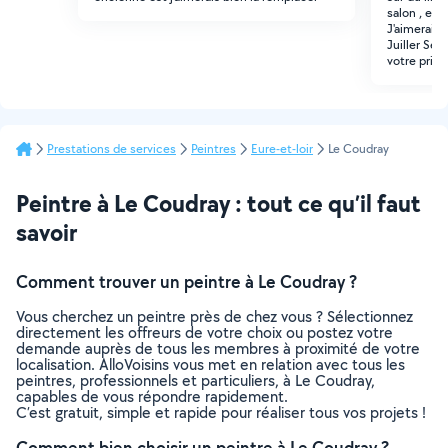
salon , ent
J'aimerais 
Juiller Ser
votre prix ?
Prestations de services
Peintres
Eure-et-loir
Le Coudray
Peintre à Le Coudray : tout ce qu’il faut
savoir
Comment trouver un peintre à Le Coudray ?
Vous cherchez un peintre près de chez vous ? Sélectionnez
directement les offreurs de votre choix ou postez votre
demande auprès de tous les membres à proximité de votre
localisation. AlloVoisins vous met en relation avec tous les
peintres, professionnels et particuliers, à Le Coudray,
capables de vous répondre rapidement.
C’est gratuit, simple et rapide pour réaliser tous vos projets !
Comment bien choisir un peintre à Le Coudray ?