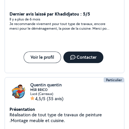
Dernier avis laissé par Khadidjatou : 5/5
Il y a plus de 6 mois
Je recommande vivement pour tout type de travaux, encore
merci pour le déménagement, la pose de la cuisine. Merci pour
votre gentillesse, pour votre professionnalisme et votre
sincérité. Merci à votre équipe vous avez assuré. Vous êtes une
personne honnête et une personne de parole
malheureusement il en reste pas beaucoup. Avis au future
clients, vous pouvez le solliciter les yeux fermés.
Voir le profil
Contacter
Particulier
Quentin quentin
MSR BRICO
Lucé (Carreaux)
4,5/5
(35 avis)
Présentation
Réalisation de tout type de travaux de peinture
.Montage meuble et cuisine.