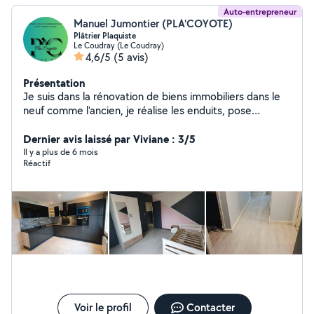
Auto-entrepreneur
Manuel Jumontier (PLA'COYOTE)
Plâtrier Plaquiste
Le Coudray (Le Coudray)
4,6/5
(5 avis)
Présentation
Je suis dans la rénovation de biens immobiliers dans le
neuf comme l'ancien, je réalise les enduits, pose
d'ossatures métallique et de cloisons placo-plâtres,
isolations thermiques et acoustiques, pose de bandes,
Dernier avis laissé par Viviane : 3/5
passe de peintures et peintures décoratives, je suis
Il y a plus de 6 mois
Réactif
aussi cuisiniste, poseur de sol et pelleur, dans le respect
des normes actuelles.
Voir le profil
Contacter