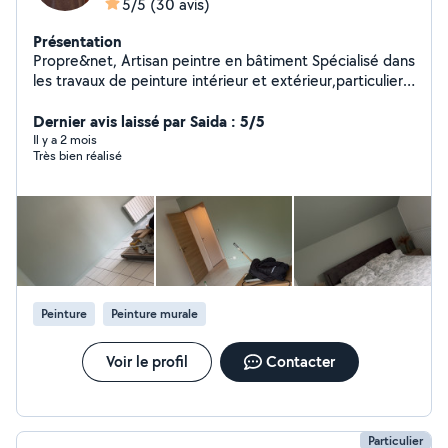
5/5
(30 avis)
Présentation
Propre&net, Artisan peintre en bâtiment Spécialisé dans
les travaux de peinture intérieur et extérieur,particulier
et professionnel. Nous vous garantissons un travail
soigné avec un finition propre et net . Peinture murs
Dernier avis laissé par Saida : 5/5
,plafond ,enduit,ponçage,façade,boiseries revêtement
Il y a 2 mois
Très bien réalisé
de sol nettoyage haute pression etc . Produits
professionnels. Devis gratuit et réponse rapide.
Peinture
Peinture murale
Voir le profil
Contacter
Particulier