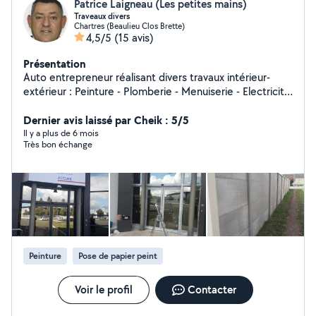
Patrice Laigneau (Les petites mains)
Traveaux divers
Chartres (Beaulieu Clos Brette)
4,5/5
(15 avis)
Présentation
Auto entrepreneur réalisant divers travaux intérieur-
extérieur : Peinture - Plomberie - Menuiserie - Electricité
- Petite maçonnerie - Montage et rénovation de
mobilier- Travaux divers de jardinage - remise en
Dernier avis laissé par Cheik : 5/5
peinture de portails, volets et clôtures. Devis gratuit
Il y a plus de 6 mois
Très bon échange
Peinture
Pose de papier peint
Voir le profil
Contacter