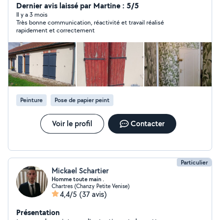
Dernier avis laissé par Martine : 5/5
Il y a 3 mois
Très bonne communication, réactivité et travail réalisé
rapidement et correctement
Peinture
Pose de papier peint
Voir le profil
Contacter
Particulier
Mickael Schartier
Homme toute main .
Chartres (Chanzy Petite Venise)
4,4/5
(37 avis)
Présentation