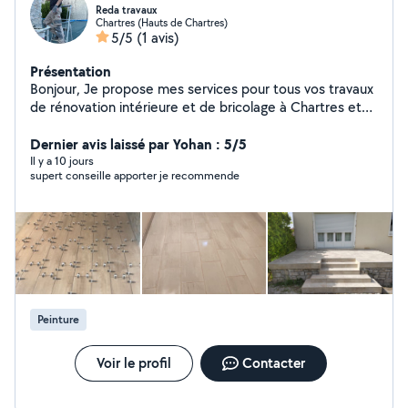
Reda travaux
Chartres (Hauts de Chartres)
5/5
(1 avis)
Présentation
Bonjour, Je propose mes services pour tous vos travaux
de rénovation intérieure et de bricolage à Chartres et
ses alentours. Placo et cloisons Enduit Peinture
intérieure Isolation Pose de carrelage Montage de
Dernier avis laissé par Yohan : 5/5
meubles Pose d'étagères et tringles Petites réparations
Il y a 10 jours
supert conseille apporter je recommende
et entretien Travaux de finition Sérieux, ponctuel et
soigneux, je réalise un travail propre avec le souci du
détail. Je peux me déplacer sur Chartres et les
communes voisines. N'hésitez pas à me contacter pour
discuter de votre projet et obtenir un devis. À bientôt !
Peinture
Voir le profil
Contacter