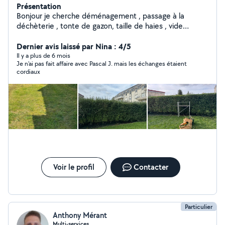
Présentation
Bonjour je cherche déménagement , passage à la
déchèterie , tonte de gazon, taille de haies , vide
maison et gros nettoyage etc... libre dans l après midi...
Dernier avis laissé par Nina : 4/5
n hésiter pas.. et accepte les cesu .
Il y a plus de 6 mois
Je n’ai pas fait affaire avec Pascal J. mais les échanges étaient
cordiaux
Voir le profil
Contacter
Particulier
Anthony Mérant
Multi-services