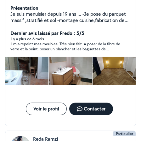
Présentation
Je suis menuisier depuis 19 ans ... -Je pose du parquet
massif ,stratifié et sol -montage cuisine,fabrication de
dressing ,montage de meubles - découpe de planche et
diverses demandes concernant la menuiserie -je
Dernier avis laissé par Fredo : 5/5
débouche les canalisations des toilettes ,évier et
Il y a plus de 6 mois
Il m a repeint mes meubles. Très bien fait. A poser de la fibre de
baignoire . -peinture ,pose faïence ,sol ,placo,isolation ,
verre et la peint. poser un plancher et les baguettes de
tonte de pelouse etc ... -location de DIABLE,
finitions. Très bon travail et de très bons conseils. Je le
ASPIRATEUR INJECTEUR EXTRACTEUR
recommande.
Voir le profil
Contacter
Particulier
Reda Ramzi