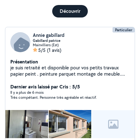
Découvrir
Particulier
Annie gabillard
Gabillard patrice
Mainvilliers (Est)
5/5
(1 avis)
Présentation
je suis retraité et disponible pour vos petits travaux
papier peint . peinture parquet montage de meuble.
cuisine aménagée. jardinage ,nettoyage clôture au
karcher. et tout autre petit travaux.
Dernier avis laissé par Cris : 5/5
Il y a plus de 6 mois
Très compétant. Personne très agréable et réactif.