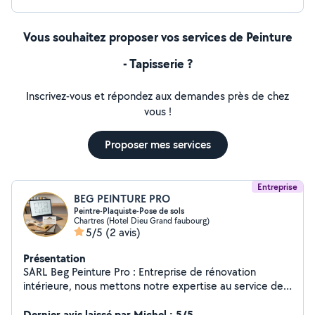
Vous souhaitez proposer vos services de Peinture
- Tapisserie ?
Inscrivez-vous et répondez aux demandes près de chez
vous !
Proposer mes services
Entreprise
BEG PEINTURE PRO
Peintre-Plaquiste-Pose de sols
Chartres (Hotel Dieu Grand faubourg)
5/5
(2 avis)
Présentation
SARL Beg Peinture Pro : Entreprise de rénovation
intérieure, nous mettons notre expertise au service de
vos projets de qualité, livrés clés en main. Spécialiste
des projets de rénovation globale Nous gérons vos gros
Dernier avis laissé par Michel : 5/5