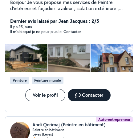
Bonjour Je vous propose mes services de Peintre
d'intérieur et façadier ravaleur , isolation extérieure ,
Démoussage toiture, nettoyage et hydrofuge de toit (
peinture de toit ) Ravalement. Peinture ou enduit J ai l'
Dernier avis laissé par Jean Jacques : 2/5
échafaudage Muret peinture ou enduit Entretien de
Il y a 23 jours
Il m’a bloqué je ne peux plus le. Contacter
jardin la taille, le désherbage la tonte pelouse Bonjour j
ai 18 ans d activité en tant que artisan , ancien
compagnon du Tour de France , Je reste à votre
disposition pour vos projets Peinture Ravalement
procédé anti fissure Peinture isolante Muret , Isolation
extérieure Demoussage , application hydrofuge colorée
ou incolore À votre service Cdlt sebastien
Peinture
Peinture murale
Voir le profil
Contacter
Auto-entrepreneur
Andi Qerimaj (Peintre en bâtiment)
Peintre en bâtiment
Lèves (Lèves)