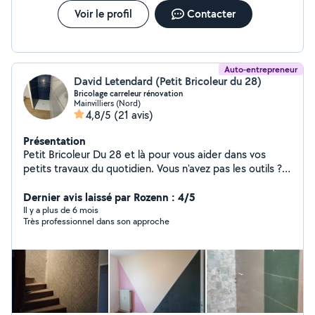
Voir le profil
Contacter
Auto-entrepreneur
David Letendard (Petit Bricoleur du 28)
Bricolage carreleur rénovation
Mainvilliers (Nord)
4,8/5
(21 avis)
Présentation
Petit Bricoleur Du 28 et là pour vous aider dans vos
petits travaux du quotidien. Vous n'avez pas les outils ?
ou le temps ? ou vous ne savez pas le faire ? (montage
de meuble, peinture, revêtement sol et mur,
Dernier avis laissé par Rozenn : 4/5
remplacement robinet, réparation fenêtre, volet, porte,
Il y a plus de 6 mois
Très professionnel dans son approche
etc......) N'hésitez pas à me contacter pour plus de
renseignements ou devis.