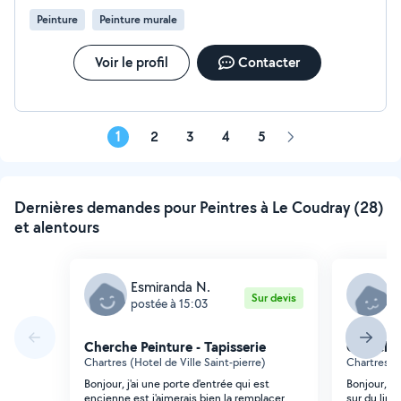
Peinture
Peinture murale
Voir le profil
Contacter
1
2
3
4
5
Page
suivante
Dernières demandes pour Peintres à Le Coudray (28)
et alentours
Esmiranda N.
I
Sur devis
postée à 15:03
p
Cherche Peinture - Tapisserie
Cherche 
Chartres (Hotel de Ville Saint-pierre)
Chartres (
Bonjour, j'ai une porte d'entrée qui est
Bonjour, j'
encienne est j'aimerais bien la remplacer
sur du lino