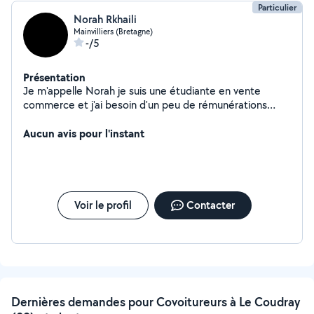
Particulier
Norah Rkhaili
Mainvilliers (Bretagne)
-/5
Présentation
Je m'appelle Norah je suis une étudiante en vente
commerce et j'ai besoin d'un peu de rémunérations
pour mes futur études, c'est donc pour cela que je vous
présente mais service de femme de ménage,co
Aucun avis pour l'instant
voiturage,livraison de course,baby sitting. De plus je suis
très dynamique patiente et surtout motivé!
Voir le profil
Contacter
Dernières demandes pour Covoitureurs à Le Coudray