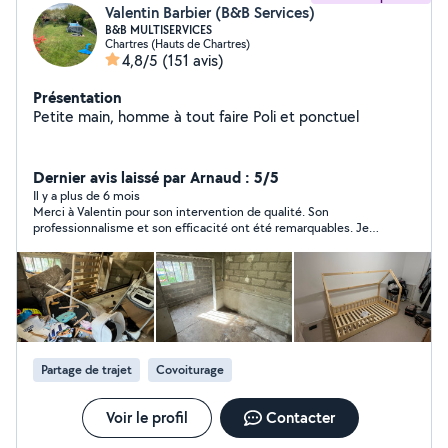
Valentin Barbier (B&B Services)
B&B MULTISERVICES
Chartres (Hauts de Chartres)
4,8/5
(151 avis)
Présentation
Petite main, homme à tout faire Poli et ponctuel
Dernier avis laissé par Arnaud : 5/5
Il y a plus de 6 mois
Merci à Valentin pour son intervention de qualité. Son
professionnalisme et son efficacité ont été remarquables. Je
n'hésiterai pas à faire de nouveau appel à ses services et à le
recommander.
Partage de trajet
Covoiturage
Voir le profil
Contacter