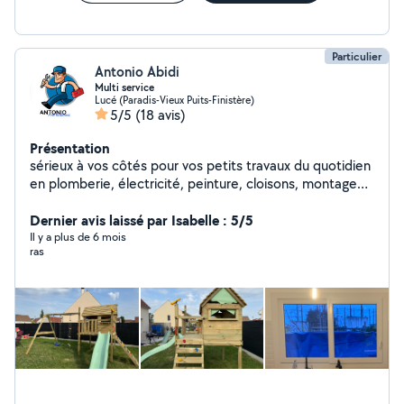
Particulier
Antonio Abidi
Multi service
Lucé (Paradis-Vieux Puits-Finistère)
5/5
(18 avis)
Présentation
sérieux à vos côtés pour vos petits travaux du quotidien
en plomberie, électricité, peinture, cloisons, montage
de meubles,.... N'hésitez pas à me contacter.
Cordialement
Dernier avis laissé par Isabelle : 5/5
Il y a plus de 6 mois
ras