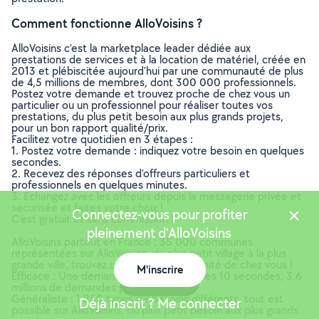
Comment fonctionne AlloVoisins ?
AlloVoisins c’est la marketplace leader dédiée aux
prestations de services et à la location de matériel, créée en
2013 et plébiscitée aujourd’hui par une communauté de plus
de 4,5 millions de membres, dont 300 000 professionnels.
Postez votre demande et trouvez proche de chez vous un
particulier ou un professionnel pour réaliser toutes vos
prestations, du plus petit besoin aux plus grands projets,
pour un bon rapport qualité/prix.
Facilitez votre quotidien en 3 étapes :
1. Postez votre demande : indiquez votre besoin en quelques
secondes.
2. Recevez des réponses d’offreurs particuliers et
professionnels en quelques minutes.
3. Echangez avec les offreurs depuis la messagerie privée et
sécurisée et faites votre choix !
Connectez-vous pour profiter
C’est gratuit et sans commission !
pleinement d'AlloVoisins
AlloVoisins partout en France : 35 000 communes
représentées sur AlloVoisins, du plus petit village à la plus
grande ville, trouvez un membre à proximité de chez vous !
M'inscrire
Efficace : Une demande postée toutes les 10 secondes, 3.6
Carte
millions de demandes postées par an
Généraliste : 1 250 types de besoins différents, tout est
Déjà inscrit ? Me connecter
possible sur AlloVoisins, du plus petit besoin aux plus grands