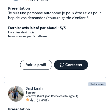
Présentation
Je suis une personne autonome je peux être utiles pour
bcp de vos demandes (couture,garde d'enfant à
domicile ,ménage et beaucoup d'autres chose encore)
et je peux garder les touts petits à mon domicile merci
Dernier avis laissé par Maud : 5/5
Il y a plus de 6 mois
Nous n avons pas fait affaires
Voir le profil
Contacter
Particulier
Said Errafi
Bonjour
Chartres (Saint-jean Rechèvres Bourgneuf)
4/5
(3 avis)
Présentation