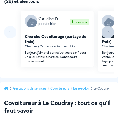
(28) et alentours
Claudine D.
N
À convenir
postée hier
p
Cherche Covoiturage (partage de
Cherche 
frais)
frais)
Chartres (Cathedrale Saint-André)
Chartres (
Bonjour, j'aimerai connaître votre tarif pour
Bonjour, mo
un aller-retour Chartres-Nonancourt.
véhiculé le
cordialement
taye pour a
merci a vo
Prestations de services
Covoitureurs
Eure-et-loir
Le Coudray
Covoitureur à Le Coudray : tout ce qu’il
faut savoir