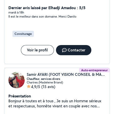
véhicule... n'hésitez pas à nous contacter.
Dernier avis laissé par Elhadji Amadou : 5/5
mardi à 18h
Il est le meilleur dans son domaine. Merci Danilo
Covoiturage
Voir le profil
Contacter
Auto-entrepreneur
Samir AYARI (FOOT VISION CONSEIL & MANAGEMENT)
Chauffeur, services divers
Chartres (Madeleine Briand)
4,9/5
(15 avis)
Présentation
Bonjour à toutes et à tous , Je suis un Homme sérieux
et respectueux, honnête vivant en couple avec nos
enfants , Je propose des services variés Venir vous