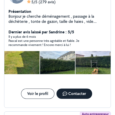
5/5
(279 avis)
Présentation
Bonjour je cherche déménagement , passage à la
déchèterie , tonte de gazon, taille de haies , vide
maison et gros nettoyage etc... libre dans l après midi...
Dernier avis laissé par Sandrine : 5/5
n hésiter pas.. et accepte les cesu .
Il y a plus de 6 mois
Pascal est une personne très agréable et fiable. Je
recommande vivement ! Encore merci à lui !
Voir le profil
Contacter
Auto-entrepreneur