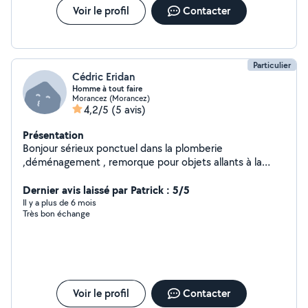
Voir le profil
Contacter
Particulier
Cédric Eridan
Homme à tout faire
Morancez (Morancez)
4,2/5
(5 avis)
Présentation
Bonjour sérieux ponctuel dans la plomberie
,déménagement , remorque pour objets allants à la
déchèterie maçonnerie et espace vert. Très motivé
cordialement.
Dernier avis laissé par Patrick : 5/5
Il y a plus de 6 mois
Très bon échange
Voir le profil
Contacter