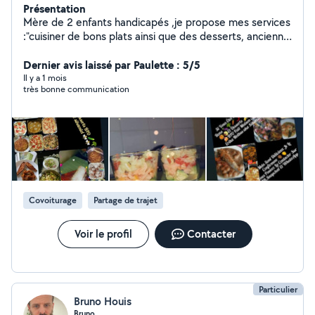
Présentation
Mère de 2 enfants handicapés ,je propose mes services
:"cuisiner de bons plats ainsi que des desserts, ancienne
auxiliaire de vie sociale(garde,d'enfants,personnes
âgées et tout ce qui concerne leur environnement),
Dernier avis laissé par Paulette : 5/5
l'hygiène très important pour moi,
Il y a 1 mois
très bonne communication
dynamique,souriante.Maitre d'hôtel, vendeuse,
serveuse,covoiturage,transport, peux aller faire des
courses, vous emmener pour toutes démarches.
Covoiturage
Partage de trajet
Voir le profil
Contacter
Particulier
Bruno Houis
Bruno