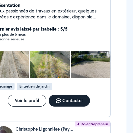
ésentation
ux passionnés de travaux en extérieur, quelques
nées d'expérience dans le domaine, disponible
équemment en semaine sur le secteur d'Eure et Loir.
nier avis laissé par Isabelle : 5/5
y a plus de 6 mois
sonne serieuse
rdinage
Entretien de jardin
Voir le profil
Contacter
Auto-entrepreneur
Christophe Ligonnière (Paysage Services)