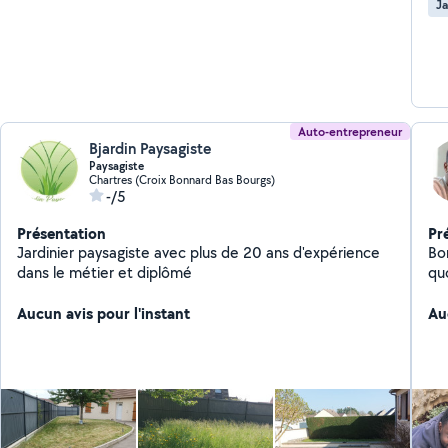
Ja
Auto-entrepreneur
Bjardin Paysagiste
Paysagiste
Chartres (Croix Bonnard Bas Bourgs)
-/5
Présentation
Pr
Jardinier paysagiste avec plus de 20 ans d'expérience
Bonjour ! Je pro
dans le métier et diplômé
quotidien 
mon
Aucun avis pour l'instant
chi
Au
Ne
etc. - Bricolage : Petits travaux, 
etc. Pourquoi me choisir ? - Rigueur 
m'
Dis
à f