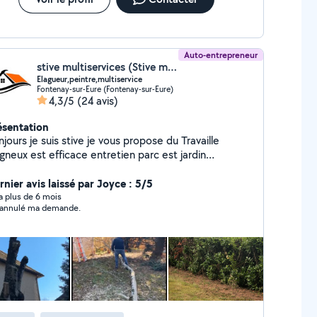
Auto-entrepreneur
stive multiservices (Stive multiservices)
Elagueur,peintre,multiservice
Fontenay-sur-Eure (Fontenay-sur-Eure)
4,3/5
(24 avis)
ésentation
jours je suis stive je vous propose du Travaille
gneux est efficace entretien parc est jardin
agage) travaux de peinture réparation multi service.
rnier avis laissé par Joyce : 5/5
y a plus de 6 mois
i annulé ma demande.