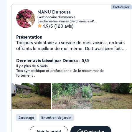
Particulier
MANU De sousa
Gestionnaire d'immeuble
Berchères-les-Pierres (Berchères-les-Pierres)
4,9/5
(120 avis)
Présentation
Toujours volontaire au service de mes voisins , en leurs
offrants le meilleur de moi même. Du travail bien fait .
Batiment second oeuvre et espace vert .
Cordialement.A bientôt.
Dernier avis laissé par Debora : 5/5
Il y a plus de 6 mois
Très sympathique et professionnel Je le recommande
fortement .
Jardinage
Entretien de jardin
Voir le profil
Contacter