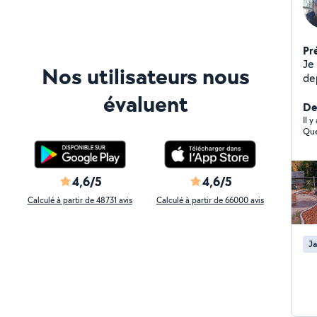
Pr
Je
Nos utilisateurs nous
de
prin
évaluent
l,é
Der
dé
Il 
Que
bri
poss
déd
qu
4,6/5
4,6/5
les
Calculé à partir de 48731 avis
Calculé à partir de 66000 avis
inf
im
Ja