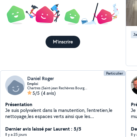
Ja
M'inscrire
Particulier
Daniel Roger
Emploi
Chartres (Saint-jean Rechèvres Bourgneuf)
5/5
(4 avis)
Présentation
Pr
Je suis polyvalent dans la manutention, l'entretien,le
Je
nettoyage,les espaces verts ainsi que les
multiserv
déménagements surveiller votre maison quand vous
Bric
êtes en vacances garder de animaux s occuper des
Dernier avis laissé par Laurent : 5/5
se
De
personnes âgées sauf la toilettes
N'
Il y a 25 jours
Il 