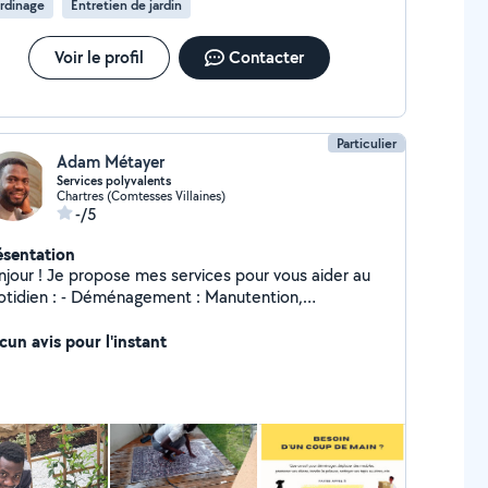
rdinage
Entretien de jardin
Voir le profil
Contacter
Particulier
Adam Métayer
Services polyvalents
Chartres (Comtesses Villaines)
-/5
ésentation
pose mes services pour vous aider au
: - Déménagement : Manutention,
tage/démontage de meubles. - Promenade de
ens : Balades adaptées, jeux et visites à domicile. -
cun avis pour l'instant
ttoyage : Tapis, vitres, rangement, ménage complet,
montage de meubles,
et organisation : Je
adapte à vos besoins et respecte vos contraintes. -
ponible et réactif : Ponctuel et sérieux, je m'engage
ournir un travail de qualité. Disponible en semaine et