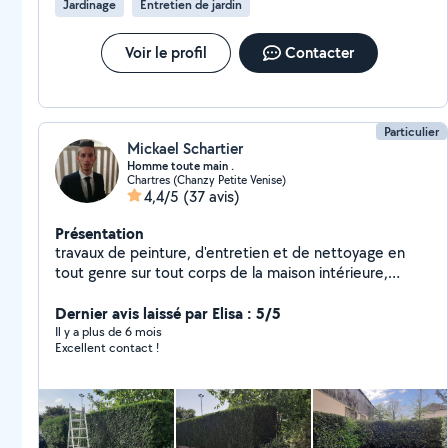
Jardinage
Entretien de jardin
Voir le profil
Contacter
Particulier
Mickael Schartier
Homme toute main .
Chartres (Chanzy Petite Venise)
4,4/5
(37 avis)
Présentation
travaux de peinture, d'entretien et de nettoyage en
tout genre sur tout corps de la maison intérieure,
extérieur ravalement de façades , nettoyage de toiture
à base pression, anti-mousse , hydrofuge.. Vérification
Dernier avis laissé par Elisa : 5/5
d'infiltration d'eau sur toiture entretien cour de jardin,
Il y a plus de 6 mois
Excellent contact !
dalle béton .. travaux de maçonnerie, petit travaux de
maçonnerie nettoyage de gouttières en tout genre ,
alu , zing , pvc , cuivre ... réalisation de travaux en
espace vert sur parc et jardin , taille de haie , élagage,
ététage, abattage, taille d'arbre fruitier, évacuation des