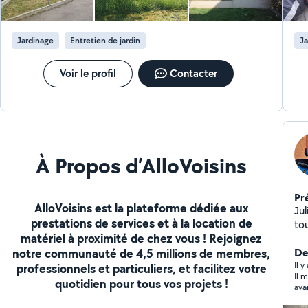
le week-end 
selon la
en e
Jardinage
Entretien de jardin
Ja
me
Voir le profil
Contacter
À Propos d’AlloVoisins
Pr
AlloVoisins est la plateforme dédiée aux
Julien Travail bien réalisé
prestations de services et à la location de
toute de
matériel à proximité de chez vous ! Rejoignez
ka
notre communauté de 4,5 millions de membres,
par
De
Il y
professionnels et particuliers, et facilitez votre
Il 
quotidien pour tous vos projets !