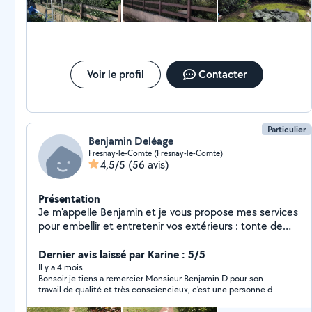
déchets, désherbage...
Voir le profil
Contacter
Particulier
Benjamin Deléage
Fresnay-le-Comte (Fresnay-le-Comte)
4,5/5
(56 avis)
Présentation
Je m'appelle Benjamin et je vous propose mes services
pour embellir et entretenir vos extérieurs : tonte de
pelouse, débroussaillage, taille de haies, élagage et
coupes d'arbres, évacuation de déchets et autres
Dernier avis laissé par Karine : 5/5
petits travaux extérieurs. Sérieux, rapide et efficace, je
Il y a 4 mois
Bonsoir je tiens a remercier Monsieur Benjamin D pour son
m'adapte à vos besoins pour un travail soigné et des
travail de qualité et très consciencieux, c'est une personne de
résultats à la hauteur de vos attentes. N'hésitez pas à
confiance très agréable et réactif ,très satisfaite. Karine Morin
me contacter pour en discuter !