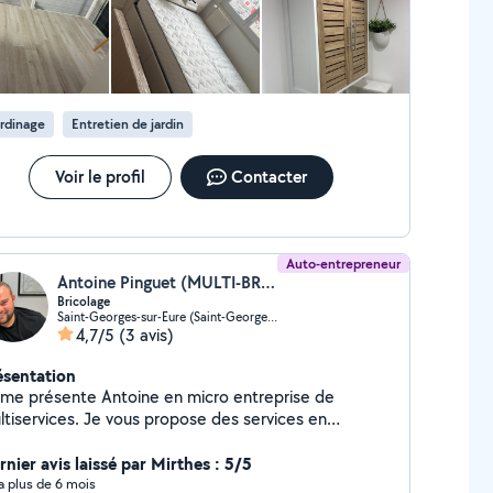
rdinage
Entretien de jardin
Voir le profil
Contacter
Auto-entrepreneur
Antoine Pinguet (MULTI-BRICO)
Bricolage
Saint-Georges-sur-Eure (Saint-Georges-sur-Eure)
4,7/5
(3 avis)
ésentation
 me présente Antoine en micro entreprise de
ices. Je vous propose des services en
olage, Espaces verts, Débarras. Je travaille en
rvice a la personne ( SAP) déduction fiscale 50%.
rnier avis laissé par Mirthes : 5/5
hésitez pas à me contacter.
y a plus de 6 mois