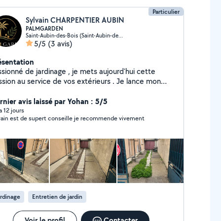
Particulier
Sylvain CHARPENTIER AUBIN
PALMGARDEN
Saint-Aubin-des-Bois (Saint-Aubin-des-Bois)
5/5
(3 avis)
ésentation
sionné de jardinage , je mets aujourd'hui cette
ssion au service de vos extérieurs . Je lance mon
tivité professionnelle et vous propose de vous
compagner pour des services de tonte,
rnier avis laissé par Yohan : 5/5
roussaillage, taille de haies et plantation, avec un
 a 12 jours
vain est de supert conseille je recommende vivement
n particulier pour chaque détail. Disponible pour des
erventions ponctuelles ou régulières, je suis là pour
ellir votre jardin et que votre extérieur soit une
e de vie supplémentaire. Au plaisir de vous
satisfaire ! PALMGARDEN
rdinage
Entretien de jardin
Voir le profil
Contacter