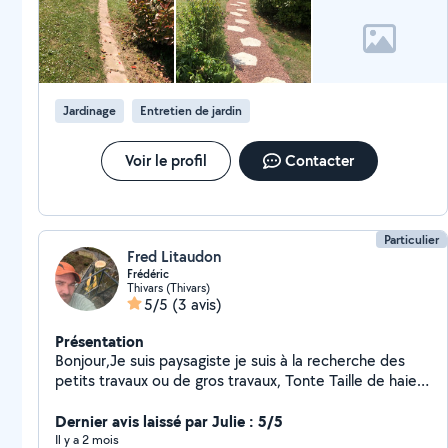
Jardinage
Entretien de jardin
Voir le profil
Contacter
Particulier
Fred Litaudon
Frédéric
Thivars (Thivars)
5/5
(3 avis)
Présentation
Bonjour,Je suis paysagiste je suis à la recherche des
petits travaux ou de gros travaux, Tonte Taille de haie
Élagage d'arbre Karcher terrasse Je disponible ,je suis
respectueux, et ponctuel.
Dernier avis laissé par Julie : 5/5
Il y a 2 mois