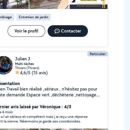
- Tarifs compétitifs : Devis personnalisé
 prestation. Paiement par virement bancaire ou
spèces. CESU possible Contactez-moi par
rdinage
Entretien de jardin
ssage pour discuter de vos besoins !
Voir le profil
Contacter
Particulier
Julien J
Multi tâches
Thivars (Thivars)
4,6/5
(15 avis)
ésentation
 ,sérieux , n'hésitez pas pour
mande Espace vert ,déchèterie ,nettoyage
rcher façade terrasse , montage meuble , pose
quet ou autre aide A votre service !!
rnier avis laissé par Véronique : 4/5
 a 4 mois
m a l air sérieux et compétent mais j ai reçu une réponse
avant la sienne. Néanmoins je garde ses coordonnées.