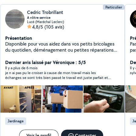
Particulier
Cedric Trobrillant
A vôtre service
Lucé (Maréchal Leclerc)
4,8/5
(105 avis)
Présentation
Pr
Disponible pour vous aidez dans vos petits bricolages
Pas
du quotidien, déménagement ou petites réparations
pa
sur un véhicule ect.. Je suis une personne très manuel
ac
et pointilleuse.
Dernier avis laissé par Véronique : 5/5
ac
De
déb
Il y a plus de 6 mois
Il y
je n ai pas pu le croiser à cause de mon travail mais les
syl
soi
échanges se sont très bien passé le travail est juste parfait et il
int
est resté dans mon budget je recommande à 100 pour 100
emb
pièc
Jardinage
Ja
Voir le profil
Contacter