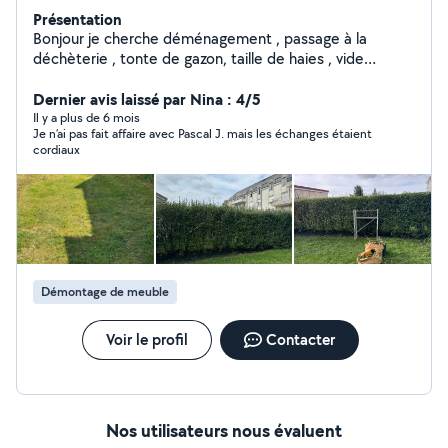
Présentation
Bonjour je cherche déménagement , passage à la
déchèterie , tonte de gazon, taille de haies , vide
maison et gros nettoyage etc... libre dans l après midi...
Dernier avis laissé par Nina : 4/5
n hésiter pas.. et accepte les cesu .
Il y a plus de 6 mois
Je n’ai pas fait affaire avec Pascal J. mais les échanges étaient
cordiaux
Démontage de meuble
Voir le profil
Contacter
Nos utilisateurs nous évaluent