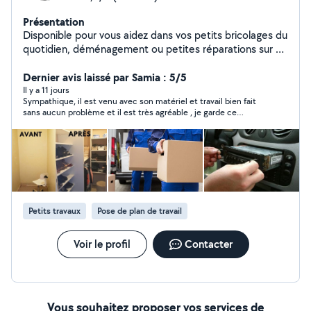
Présentation
Disponible pour vous aidez dans vos petits bricolages du
quotidien, déménagement ou petites réparations sur un
véhicule ect.. Je suis une personne très manuel et
pointilleuse.
Dernier avis laissé par Samia : 5/5
Il y a 11 jours
Sympathique, il est venu avec son matériel et travail bien fait
sans aucun problème et il est très agréable , je garde ce
contact pour les prochains besoins
Petits travaux
Pose de plan de travail
Voir le profil
Contacter
Vous souhaitez proposer vos services de