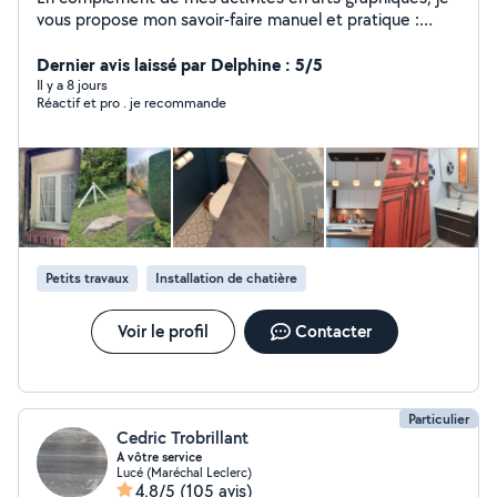
vous propose mon savoir-faire manuel et pratique :
Petits travaux intérieur/extérieur : peinture, carrelage,
tapisserie, maçonnerie, etc. Rénovation, pose
Dernier avis laissé par Delphine : 5/5
revêtement sol, etc. Réparation, remise en état,
Il y a 8 jours
Réactif et pro . je recommande
installation petits appareils (luminaires, appliques,
étagères...). Montage et installation de petit mobilier.
Entretien jardin (manuel). Aide complémentaire à tous
types de travaux.
Petits travaux
Installation de chatière
Voir le profil
Contacter
Particulier
Cedric Trobrillant
A vôtre service
Lucé (Maréchal Leclerc)
4,8/5
(105 avis)