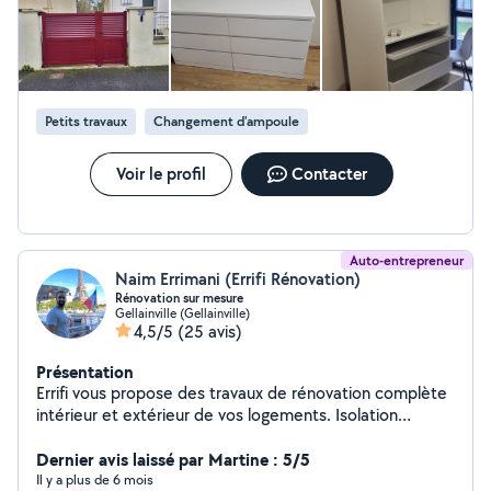
Petits travaux
Changement d'ampoule
Voir le profil
Contacter
Auto-entrepreneur
Naim Errimani (Errifi Rénovation)
Rénovation sur mesure
Gellainville (Gellainville)
4,5/5
(25 avis)
Présentation
Errifi vous propose des travaux de rénovation complète
intérieur et extérieur de vos logements. Isolation
comble, murs et sous sols Ossature métallique et pose
de plaque de plâtre Création de mezzanine
Dernier avis laissé par Martine : 5/5
Aménagement intérieur et extérieur Travaux de finition
Il y a plus de 6 mois