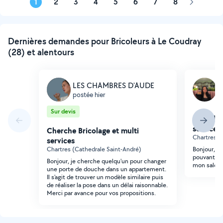
1
2
3
4
5
6
7
8
Page
suivante
Dernières demandes pour Bricoleurs à Le Coudray
(28) et alentours
LES CHAMBRES D'AUDE
S
postée hier
p
Sur devis
Cherche 
services
Cherche Bricolage et multi
Chartres (B
services
Chartres (Cathedrale Saint-André)
Bonjour, Je
pouvant m'
Bonjour, je cherche quelqu'un pour changer
mon salon 
une porte de douche dans un appartement.
Il s'agit de trouver un modèle similaire puis
de réaliser la pose dans un délai raisonnable.
Merci par avance pour vos propositions.