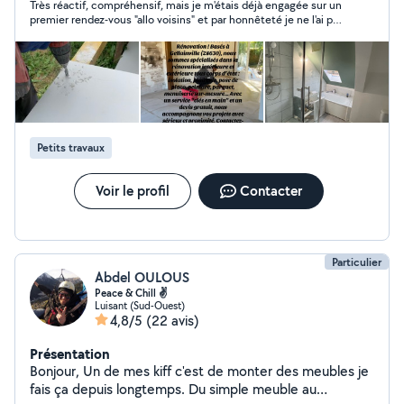
Très réactif, compréhensif, mais je m'étais déjà engagée sur un
Peinture Parquet et revêtement de sol Bardage sur
premier rendez-vous "allo voisins" et par honnêteté je ne l'ai pas
façade extérieur ou intérieur Plomberie SDB Demandez
fait se déranger pour rien.
votre devis gratuit
Petits travaux
Voir le profil
Contacter
Particulier
Abdel OULOUS
Peace & Chill ✌
Luisant (Sud-Ouest)
4,8/5
(22 avis)
Présentation
Bonjour, Un de mes kiff c'est de monter des meubles je
fais ça depuis longtemps. Du simple meuble au