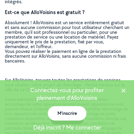
intégrés.
Est-ce que AlloVoisins est gratuit ?
Absolument ! AlloVoisins est un service entièrement gratuit
et sans aucune commission pour tout utilisateur cherchant un
membre, qu’il soit professionnel ou particulier, pour une
prestation de service ou une location de matériel. Payez
uniquement le prix de la prestation, fixé par vous,
demandeur, et l’offreur.
Vous pouvez réaliser le paiement en ligne de la prestation
directement sur AlloVoisins, sans aucune commission ni frais
bancaires.
Sur AlloVoisins, trouvez toutes les prestations de services
pour réaliser votre projet de Bricolage - Petits travaux sur la
Connectez-vous pour profiter
ville de Le Coudray (Eure-et-loir, 28630, 28000)
pleinement d'AlloVoisins
Autres exemples de prestations réalisées par nos membres :
accrochage de cadre, réparation de volet roulant, réparation de volet,
pose de rideaux, pose de store, changement de plinthe, rebouchage de
M'inscrire
mur, réparation de store, pose de terrasse, démontage de porte,
Carte
installation de portillon, réparation de fenêtre, installation de brise vue,
installation de télé au mur, installation de siphon, installation de
Déjà inscrit ? Me connecter
palissade, installation d'armoire, réparation d'armoire, nettoyage de
mur, pose de lustre, fixation d'applique murale, nettoyage de joints,