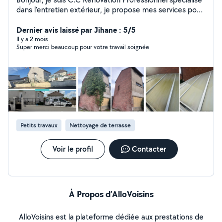
dans l'entretien extérieur, je propose mes services pour
vos besoins : Entretien extérieur (façades, terrasses,
allées, toitures ) Remplacement de tuiles 7j7 Nettoyage
Dernier avis laissé par Jihane : 5/5
de gouttière Entretien d'espaces verts (tonte, taille de
Il y a 2 mois
Super merci beaucoup pour votre travail soignée
haies, débroussaillage, nettoyage, élagage, ramassage
de feuille) .lavage de vitres .petit travaux de maçonnerie
.peinture intérieur extérieur Petits travaux et
rénovations extérieures selon vos besoins Travail sérieux
Résultat propre et soigné Déplacements rapides autour
de votre secteur N'hésitez pas à me contacter, je serai
ravi de vous aider !
Petits travaux
Nettoyage de terrasse
Voir le profil
Contacter
À Propos d’AlloVoisins
AlloVoisins est la plateforme dédiée aux prestations de