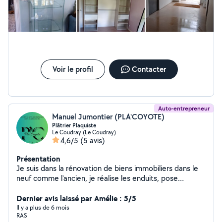
Voir le profil
Contacter
Auto-entrepreneur
Manuel Jumontier (PLA'COYOTE)
Plâtrier Plaquiste
Le Coudray (Le Coudray)
4,6/5
(5 avis)
Présentation
Je suis dans la rénovation de biens immobiliers dans le
neuf comme l'ancien, je réalise les enduits, pose
d'ossatures métallique et de cloisons placo-plâtres,
isolations thermiques et acoustiques, pose de bandes,
Dernier avis laissé par Amélie : 5/5
passe de peintures et peintures décoratives, je suis
Il y a plus de 6 mois
RAS
aussi cuisiniste, poseur de sol et pelleur, dans le respect