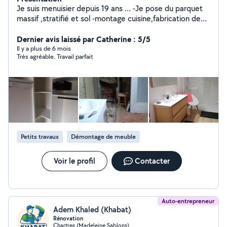
Je suis menuisier depuis 19 ans ... -Je pose du parquet
massif ,stratifié et sol -montage cuisine,fabrication de
dressing ,montage de meubles - découpe de planche et
diverses demandes concernant la menuiserie -je
Dernier avis laissé par Catherine : 5/5
débouche les canalisations des toilettes ,évier et
Il y a plus de 6 mois
Très agréable. Travail parfait
baignoire . -peinture ,pose faïence ,sol ,placo,isolation ,
tonte de pelouse etc ... -location de DIABLE,
ASPIRATEUR INJECTEUR EXTRACTEUR
Petits travaux
Démontage de meuble
Voir le profil
Contacter
Auto-entrepreneur
Adem Khaled (Khabat)
Rénovation
Chartres (Madeleine Sablons)