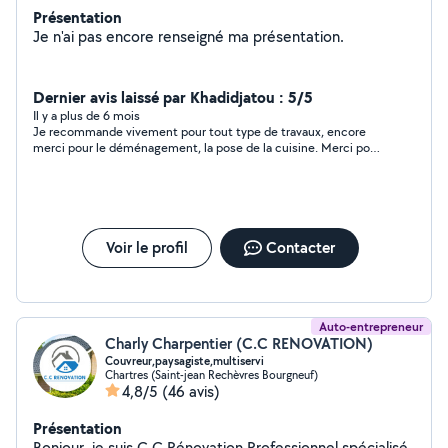
Présentation
Je n'ai pas encore renseigné ma présentation.
Dernier avis laissé par Khadidjatou : 5/5
Il y a plus de 6 mois
Je recommande vivement pour tout type de travaux, encore
merci pour le déménagement, la pose de la cuisine. Merci pour
votre gentillesse, pour votre professionnalisme et votre
sincérité. Merci à votre équipe vous avez assuré. Vous êtes une
personne honnête et une personne de parole
malheureusement il en reste pas beaucoup. Avis au future
clients, vous pouvez le solliciter les yeux fermés.
Voir le profil
Contacter
Auto-entrepreneur
Charly Charpentier (C.C RENOVATION)
Couvreur,paysagiste,multiservi
Chartres (Saint-jean Rechèvres Bourgneuf)
4,8/5
(46 avis)
Présentation
Bonjour, je suis C.C Rénovation Professionnel spécialisé