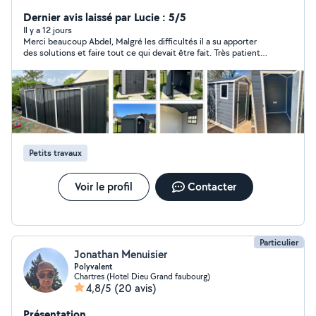
montage de meubles de cuisine aucun souci :-). Il y a
d'autres domaines dans lesquels je peux répondre à vos
Dernier avis laissé par Lucie : 5/5
attentes je vous laisse les découvrir via mon profil.
Il y a 12 jours
Merci beaucoup Abdel, Malgré les difficultés il a su apporter
des solutions et faire tout ce qui devait être fait. Très patient
et compréhensif. Encore merci 🙏🏾
Petits travaux
Voir le profil
Contacter
Particulier
Jonathan Menuisier
Polyvalent
Chartres (Hotel Dieu Grand faubourg)
4,8/5
(20 avis)
Présentation