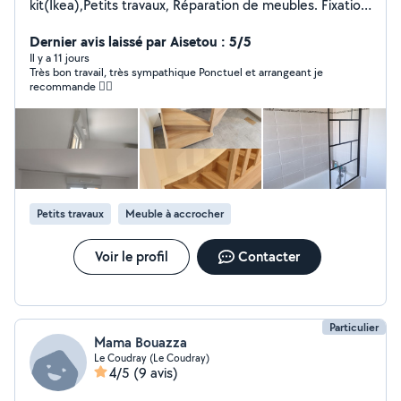
kit(Ikea),Petits travaux, Réparation de meubles. Fixation
d'étagères, tringles et accessoires. Remplacement de
poignées,
Dernier avis laissé par Aisetou : 5/5
Il y a 11 jours
Très bon travail, très sympathique Ponctuel et arrangeant je
recommande 👍🏾
Petits travaux
Meuble à accrocher
Voir le profil
Contacter
Particulier
Mama Bouazza
Le Coudray (Le Coudray)
4/5
(9 avis)