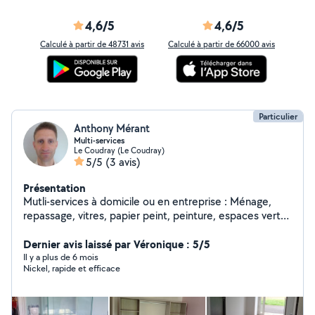
4,6/5
4,6/5
Calculé à partir de 48731 avis
Calculé à partir de 66000 avis
Particulier
Anthony Mérant
Multi-services
Le Coudray (Le Coudray)
5/5
(3 avis)
Présentation
Mutli-services à domicile ou en entreprise : Ménage,
repassage, vitres, papier peint, peinture, espaces verts,
dépannage informatique, dessins 3D...
Dernier avis laissé par Véronique : 5/5
Il y a plus de 6 mois
Nickel, rapide et efficace