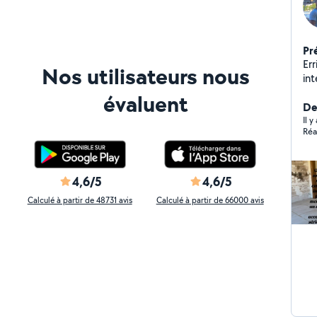
Pr
Er
Nos utilisateurs nous
int
combl
évaluent
de pl
De
Amén
Il 
Réa
Peinture Parquet
façad
vot
4,6/5
4,6/5
Calculé à partir de 48731 avis
Calculé à partir de 66000 avis