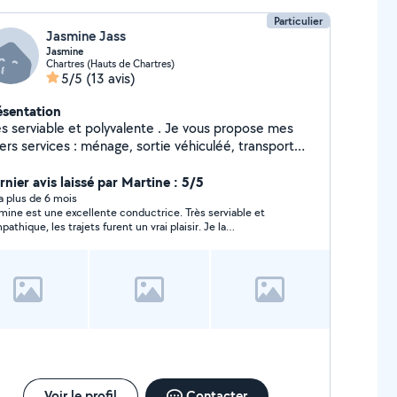
Particulier
Jasmine Jass
Jasmine
Chartres (Hauts de Chartres)
5/5
(13 avis)
ésentation
ès serviable et polyvalente . Je vous propose mes
ers services : ménage, sortie véhiculéé, transport
oport, gares parisiennes, gardes d'enfants ...
hésitez pas à me contacter . Merci
rnier avis laissé par Martine : 5/5
y a plus de 6 mois
ne est une excellente conductrice. Très serviable et
pathique, les trajets furent un vrai plaisir. Je la
ommande vivement !
Voir le profil
Contacter