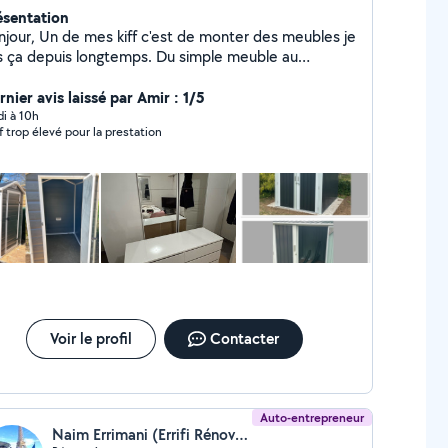
ésentation
 kiff c'est de monter des meubles je
is ça depuis longtemps. Du simple meuble au
tage de meubles de cuisine aucun souci :-). Il y a
autres domaines dans lesquels je peux répondre à
nier avis laissé par Amir : 1/5
 attentes je vous laisse les découvrir via mon profil.
di à 10h
if trop élevé pour la prestation
Voir le profil
Contacter
Auto-entrepreneur
Naim Errimani (Errifi Rénovation)