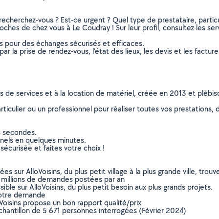
recherchez-vous ? Est-ce urgent ? Quel type de prestataire, particu
ches de chez vous à Le Coudray ! Sur leur profil, consultez les ser
ns pour des échanges sécurisés et efficaces.
r la prise de rendez-vous, l’état des lieux, les devis et les facture
ns de services et à la location de matériel, créée en 2013 et plébi
culier ou un professionnel pour réaliser toutes vos prestations, d
s secondes.
nnels en quelques minutes.
sécurisée et faites votre choix !
sur AlloVoisins, du plus petit village à la plus grande ville, tro
 millions de demandes postées par an
ible sur AlloVoisins, du plus petit besoin aux plus grands projets.
votre demande
oVoisins propose un bon rapport qualité/prix
chantillon de 5 671 personnes interrogées (Février 2024)