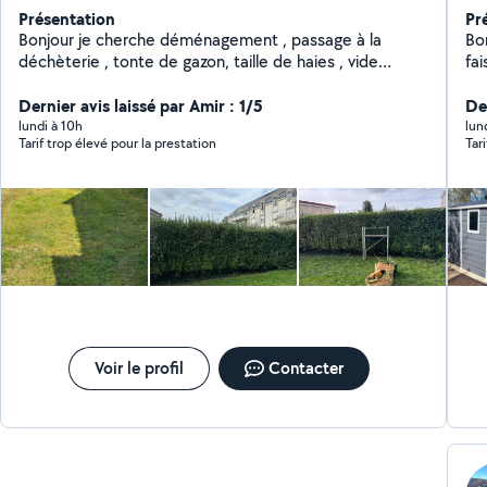
Présentation
Pr
Bonjour je cherche déménagement , passage à la
Bonjour, Un de mes
déchèterie , tonte de gazon, taille de haies , vide
fa
maison et gros nettoyage etc... libre dans l après midi...
mon
Dernier avis laissé par Amir : 1/5
n hésiter pas.. et accepte les cesu .
d'
Der
vos
lundi à 10h
lun
Tarif trop élevé pour la prestation
Tar
Voir le profil
Contacter