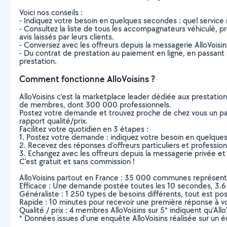
Voici nos conseils :
- Indiquez votre besoin en quelques secondes : quel service 
- Consultez la liste de tous les accompagnateurs véhiculé, pro
avis laissés par leurs clients.
- Conversez avec les offreurs depuis la messagerie AlloVoisi
- Du contrat de prestation au paiement en ligne, en passant pa
prestation.
Comment fonctionne AlloVoisins ?
AlloVoisins c’est la marketplace leader dédiée aux prestatio
de membres, dont 300 000 professionnels.
Postez votre demande et trouvez proche de chez vous un parti
rapport qualité/prix.
Facilitez votre quotidien en 3 étapes :
1. Postez votre demande : indiquez votre besoin en quelque
2. Recevez des réponses d’offreurs particuliers et professio
3. Echangez avec les offreurs depuis la messagerie privée et 
C’est gratuit et sans commission !
AlloVoisins partout en France : 35 000 communes représentées 
Efficace : Une demande postée toutes les 10 secondes, 3.6
Généraliste : 1 250 types de besoins différents, tout est poss
Rapide : 10 minutes pour recevoir une première réponse à 
Qualité / prix : 4 membres AlloVoisins sur 5* indiquent qu’All
* Données issues d’une enquête AlloVoisins réalisée sur un é