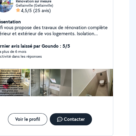
Rénovation sur mesure
Gellainville (Gellainville)
4,5/5
(25 avis)
ésentation
rifi vous propose des travaux de rénovation complète
érieur et extérieur de vos logements. Isolation
e, murs et sous sols Ossature métallique et pose
aque de plâtre Création de mezzanine
rnier avis laissé par Goundo : 5/5
agement intérieur et extérieur Travaux de finition
y a plus de 6 mois
ctivité dans les réponses
 et revêtement de sol Bardage sur
e extérieur ou intérieur Plomberie SDB Demandez
re devis gratuit
Voir le profil
Contacter