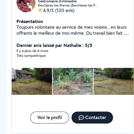
Gestionnaire d'immeuble
Berchères-les-Pierres (Berchères-les-Pierres)
4,9/5
(120 avis)
Présentation
Toujours volontaire au service de mes voisins , en leurs
offrants le meilleur de moi même. Du travail bien fait .
Batiment second oeuvre et espace vert .
Cordialement.A bientôt.
Dernier avis laissé par Nathalie : 5/5
Il y a plus de 6 mois
Très sympathique.
Voir le profil
Contacter