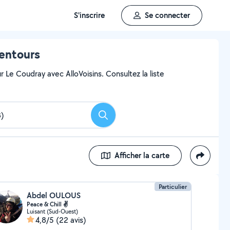
S'inscrire
Se connecter
lentours
 Le Coudray avec AlloVoisins. Consultez la liste
Rechercher
Afficher la carte
Particulier
Abdel OULOUS
Peace & Chill ✌
Luisant (Sud-Ouest)
4,8/5
(22 avis)