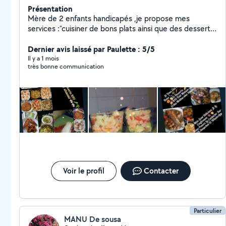
Présentation
Mère de 2 enfants handicapés ,je propose mes
services :"cuisiner de bons plats ainsi que des desserts,
ancienne auxiliaire de vie
sociale(garde,d'enfants,personnes âgées et tout ce qui
Dernier avis laissé par Paulette : 5/5
concerne leur environnement), l'hygiène très important
Il y a 1 mois
très bonne communication
pour moi, dynamique,souriante.Maitre d'hôtel,
vendeuse, serveuse,covoiturage,transport, peux aller
faire des courses, vous emmener pour toutes
démarches.
Voir le profil
Contacter
Particulier
MANU De sousa