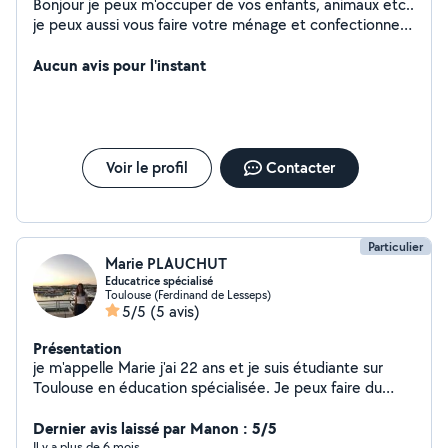
Bonjour je peux m'occuper de vos enfants, animaux etc..
je peux aussi vous faire votre ménage et confectionner
vos repas pour vous ainsi qu'à vos hôtes si besoin (repas
orientaux ou autre couscous tajine etc..). agréable et
Aucun avis pour l'instant
disponible. N'hésitez surtout pas à me contacter en cas
de besoin. Merci pour votre confiance.
Voir le profil
Contacter
Particulier
Marie PLAUCHUT
Educatrice spécialisé
Toulouse (Ferdinand de Lesseps)
5/5
(5 avis)
Présentation
je m'appelle Marie j'ai 22 ans et je suis étudiante sur
Toulouse en éducation spécialisée. Je peux faire du
baby sitting, du soutien scolaire, de l'aide à domicile et
même de la garde d'animaux à votre ou mon domicile.
Dernier avis laissé par Manon : 5/5
Au plaisir de vous rencontrer !
Il y a plus de 6 mois