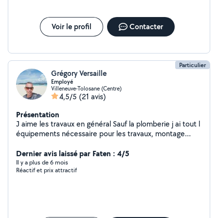
Voir le profil
Contacter
Particulier
Grégory Versaille
Employé
Villeneuve-Tolosane (Centre)
4,5/5
(21 avis)
Présentation
J aime les travaux en général Sauf la plomberie j ai tout l
équipements nécessaire pour les travaux, montage
cuisine, radiateur, peinture etc... Disponible très
souvent ainsi que les weekends
Dernier avis laissé par Faten : 4/5
Il y a plus de 6 mois
Réactif et prix attractif