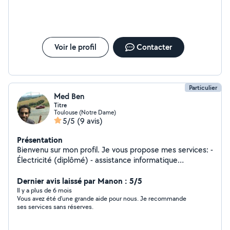
Voir le profil
Contacter
Particulier
Med Ben
Titre
Toulouse (Notre Dame)
5/5
(9 avis)
Présentation
Bienvenu sur mon profil. Je vous propose mes services: -
Électricité (diplômé) - assistance informatique
(diplômé) - Aide aux déménagements (habitué et
possède une voiture) Je suis également un bon
Dernier avis laissé par Manon : 5/5
bricoleur et m'adapte à certaine tâches.à bientôt!
Il y a plus de 6 mois
Vous avez été d’une grande aide pour nous. Je recommande
ses services sans réserves.