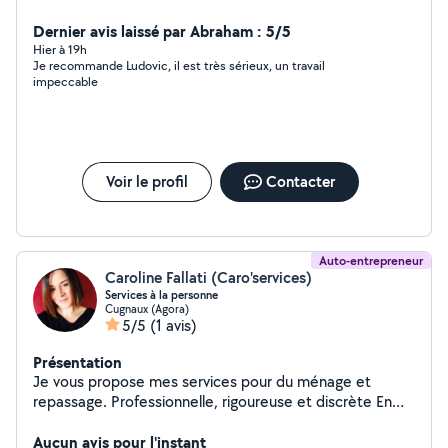
Dernier avis laissé par Abraham : 5/5
Hier à 19h
Je recommande Ludovic, il est très sérieux, un travail
impeccable
Voir le profil
Contacter
Auto-entrepreneur
Caroline Fallati (Caro'services)
Services à la personne
Cugnaux (Agora)
5/5
(1 avis)
Présentation
Je vous propose mes services pour du ménage et
repassage. Professionnelle, rigoureuse et discrète En
micro.entreprise bénéficiant d'un agrement service a la
personne delivré par l'état mes services sont
Aucun avis pour l'instant