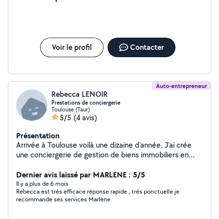
defiscalisables à 50 % Caroline
Voir le profil
Contacter
Auto-entrepreneur
Rebecca LENOIR
Prestations de conciergerie
Toulouse (Taur)
5/5
(4 avis)
Présentation
Arrivée à Toulouse voilà une dizaine d'année. J'ai crée
une conciergerie de gestion de biens immobiliers en
location courte durée et colocations, je propose
différentes prestations, pour plus d'infos contactez moi
Dernier avis laissé par MARLENE : 5/5
!
Il y a plus de 6 mois
Rebecca est trés efficace réponse rapide , trés ponctuelle je
recommande ses services Marlène