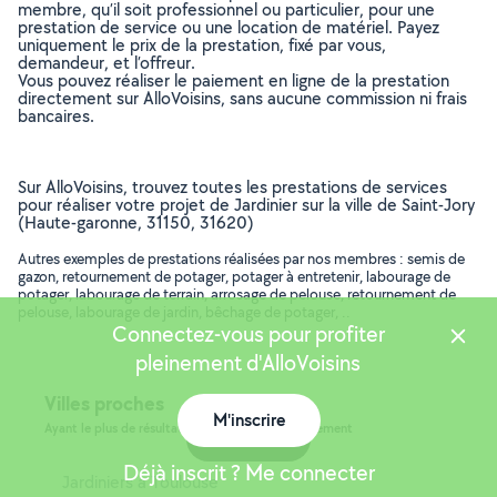
membre, qu’il soit professionnel ou particulier, pour une
prestation de service ou une location de matériel. Payez
uniquement le prix de la prestation, fixé par vous,
demandeur, et l’offreur.
Vous pouvez réaliser le paiement en ligne de la prestation
directement sur AlloVoisins, sans aucune commission ni frais
bancaires.
Sur AlloVoisins, trouvez toutes les prestations de services
pour réaliser votre projet de Jardinier sur la ville de Saint-Jory
(Haute-garonne, 31150, 31620)
Autres exemples de prestations réalisées par nos membres : semis de
gazon, retournement de potager, potager à entretenir, labourage de
potager, labourage de terrain, arrosage de pelouse, retournement de
pelouse, labourage de jardin, bêchage de potager, ..
Connectez-vous pour profiter
pleinement d'AlloVoisins
Villes proches
M'inscrire
Ayant le plus de résultats, dans le même département
Carte
Déjà inscrit ? Me connecter
Jardiniers à Toulouse