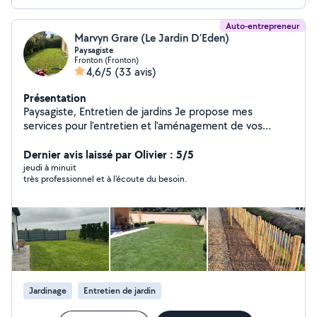
Auto-entrepreneur
Marvyn Grare (Le Jardin D’Eden)
Paysagiste
Fronton (Fronton)
4,6/5
(33 avis)
Présentation
Paysagiste, Entretien de jardins Je propose mes
services pour l'entretien et l'aménagement de vos
espaces verts. Travail sérieux, rapide et soigné avec
matériel adapté. Tonte Taille de haies Débroussaillage
Dernier avis laissé par Olivier : 5/5
Désherbage Entretien de jardin Devis rapide Travail
jeudi à minuit
très professionnel et à l'écoute du besoin.
propre Disponible dans votre secteur N'hésitez pas à
me contacter pour redonner vie à votre jardin !
Jardinage
Entretien de jardin