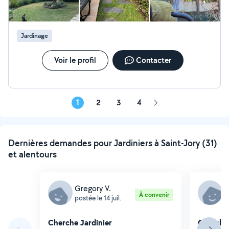
Jardinage
Voir le profil
Contacter
1
2
3
4
Page
suivante
Dernières demandes pour Jardiniers à Saint-Jory (31)
et alentours
Gregory V.
Y
À convenir
postée le 14 juil.
p
Cherche Jardinier
Cherche 