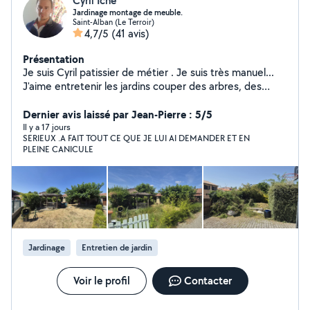
Cyril Iché
Jardinage montage de meuble.
Saint-Alban (Le Terroir)
4,7/5
(41 avis)
Présentation
Je suis Cyril patissier de métier . Je suis très manuel...
J'aime entretenir les jardins couper des arbres, des
haies,tondre les pelouses et débroussailler. Je monte
également des meubles. N'hésitez pas à me contacter
Dernier avis laissé par Jean-Pierre : 5/5
pour ces services..
Il y a 17 jours
SERIEUX .A FAIT TOUT CE QUE JE LUI AI DEMANDER ET EN
PLEINE CANICULE
Jardinage
Entretien de jardin
Voir le profil
Contacter