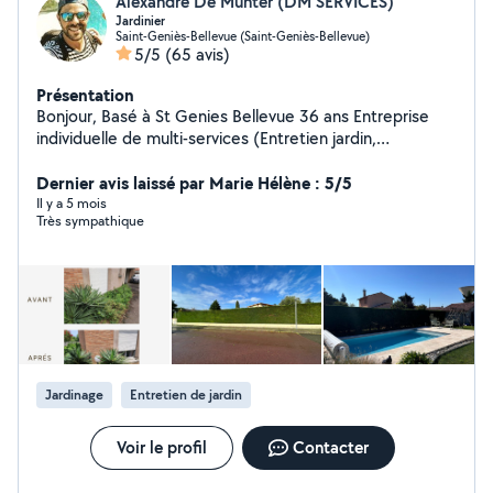
Alexandre De Munter (DM SERVICES)
Jardinier
Saint-Geniès-Bellevue (Saint-Geniès-Bellevue)
5/5
(65 avis)
Présentation
Bonjour, Basé à St Genies Bellevue 36 ans Entreprise
individuelle de multi-services (Entretien jardin,
nettoyage haute pression terrasse , extérieurs,
poubelles, mobiliers etc) Après 10 ans dans la salariat
Dernier avis laissé par Marie Hélène : 5/5
pour une entreprise française, j'ai décidé de travailler à
Il y a 5 mois
Très sympathique
mon compte et en extèrieur. Toujours aux services des
clients comme dans mon ancien métier, ça ça ne
change pas !
Jardinage
Entretien de jardin
Voir le profil
Contacter