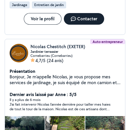
Jardinage
Entretien de jardin
Voir le profil
Contacter
Auto-entrepreneur
Nicolas Chestitch (EXETER)
Jardinier terrassier
Cornebarrieu (Cornebarrieu)
4,7/5
(24 avis)
Présentation
Bonjour, Je m'appelle Nicolas, je vous propose mes
services de jardinage, je suis équipé de mon camion et
de tous le matériel nécessaire pour l'entretien de vôtre
jardin . Retrouvez nous sur Google à -> Exeter
Dernier avis laissé par Anne : 5/5
Cornebarrieu À très vite
Il y a plus de 6 mois
J'ai fait intervenir Nicolas l'année dernière pour tailler mes haies
de tout le tour de la maison. Nicolas est de ces artisans dont
on ne peut plus se passer après. La preuve, il est revenu cette
année. Les prix sont plus que raisonnables, les devis rapides, le
travail de qualité et puis il est tellement gentil. Bref je ne peux
que vous le recommander