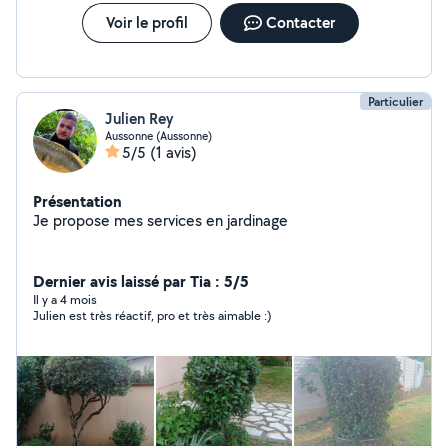
soigné augmente l'attrait et la valeur de votre maison. -
Après un achat immobilier Nous remettons votre jardin
Voir le profil
Contacter
à votre goût : nettoyage, débroussaillage
Particulier
Julien Rey
Aussonne (Aussonne)
5/5
(1 avis)
Présentation
Je propose mes services en jardinage
Dernier avis laissé par Tia : 5/5
Il y a 4 mois
Julien est très réactif, pro et très aimable :)