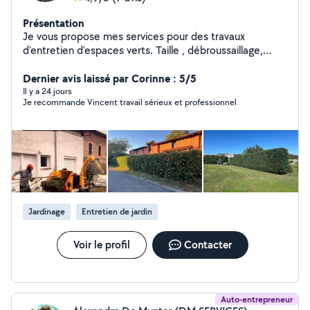
Présentation
Je vous propose mes services pour des travaux
d'entretien d'espaces verts. Taille , débroussaillage,
petits élagages. Cordialement Vincent Nous pouvons
travailler à deux pour les plus gros chantier. Nous
Dernier avis laissé par Corinne : 5/5
possédons camions, matériel de taille et tonte.
Il y a 24 jours
Je recommande Vincent travail sérieux et professionnel
Remorque pour évacuer les déchets. Accepte les Cesu
et Cr Cesu.
Jardinage
Entretien de jardin
Voir le profil
Contacter
Auto-entrepreneur