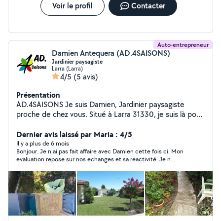
Voir le profil
Contacter
Auto-entrepreneur
Damien Antequera (AD.4SAISONS)
Jardinier paysagiste
Larra (Larra)
4/5
(5 avis)
Présentation
AD.4SAISONS Je suis Damien, Jardinier paysagiste
proche de chez vous. Situé à Larra 31330, je suis là pour
proposer mes services dans l'entretien des espaces
vert et diverses prestations . ((Rémunération CESU
Dernier avis laissé par Maria : 4/5
possible et profitez de 50% de réduction ou crédit
Il y a plus de 6 mois
Bonjour. Je n ai pas fait affaire avec Damien cette fois ci. Mon
d'impôt)) Je suis à votre disposition, n'hésitez pas à me
evaluation repose sur nos echanges et sa reactivité. Je n
contacter pour toute information.
hesiterai pas à recontacter Damien si un autre besoin se
presente