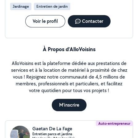
polluant. (*) : hors broyeur de végétaux & matériels de
Jardinage
Entretien de jardin
location.
Voir le profil
Contacter
À Propos d’AlloVoisins
AlloVoisins est la plateforme dédiée aux prestations de
services et à la location de matériel à proximité de chez
vous ! Rejoignez notre communauté de 4,5 millions de
membres, professionnels et particuliers, et facilitez
votre quotidien pour tous vos projets !
M'inscrire
Auto-entrepreneur
Gaetan De La Fage
Entretien parcs et jardins