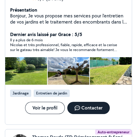
Présentation
Bonjour, Je vous propose mes services pour l'entretien
de vos jardins et le traitement des encombrants dans le
respect et la qualité Côté jardin: Tonte de
pelouse/débroussaillage Taille de haies/arbustes
Dernier avis laissé par Grace : 5/5
Élagage/abattage Passage motoculteur Enlèvement des
Il y a plus de 6 mois
Nicolas et très professionnel, fiable, rapide, efficace et la cerise
déchets verts et encombrants Services + : Ramassage
sur le gateau très aimable! Je vous le recommande fortement
de feuilles , Rangement de bois, Plantation, Arrosage,
vous n’aurez zéro désagrément!
Nettoyage , Karcher, débarras..
Jardinage
Entretien de jardin
Voir le profil
Contacter
Auto-entrepreneur