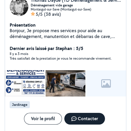
Thomas Dayde (TD Déménagement & Services)
Déménagement vide garage
Montaigut-sur-Save (Montaigut-sur-Save)
5/5
(38 avis)
Présentation
Bonjour, Je propose mes services pour aide au
déménagement, manutention et débarras de cave,
garage ou maison. Je peux vous aider à porter, charger,
déplacer des meubles ou vider des espaces
Dernier avis laissé par Stephan : 5/5
encombrés. Je peux aussi effectuer le montage de vos
Il y a 3 mois
Très satisfait de la prestation je vous le recommande vivement.
meubles (lit, table, dressing). Sérieux, ponctuel et
soigneux. Secteur Toulouse et alentours.
Jardinage
Voir le profil
Contacter