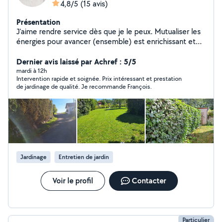
4,8/5
(15 avis)
Présentation
J'aime rendre service dès que je le peux. Mutualiser les
énergies pour avancer (ensemble) est enrichissant et
valorisant.Je mets donc à votre disposition mes
compétences et ma disponibilité pour un
Dernier avis laissé par Achref : 5/5
accompagnement dans la gestion de votre extérieur. Je
mardi à 12h
Intervention rapide et soignée. Prix intéressant et prestation
reste à votre disposition
de jardinage de qualité. Je recommande François.
Jardinage
Entretien de jardin
Voir le profil
Contacter
Particulier