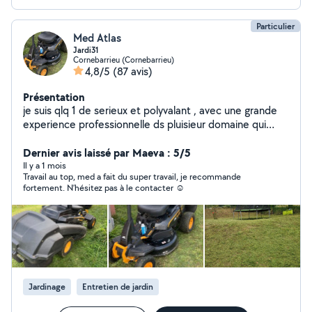
Particulier
Med Atlas
Jardi31
Cornebarrieu (Cornebarrieu)
4,8/5
(87 avis)
Présentation
je suis qlq 1 de serieux et polyvalant , avec une grande
experience professionnelle ds pluisieur domaine qui
touche notre vie quotidien. satisfait ou bien rembourser
Dernier avis laissé par Maeva : 5/5
Il y a 1 mois
Travail au top, med a fait du super travail, je recommande
fortement. N’hésitez pas à le contacter ☺️
Jardinage
Entretien de jardin