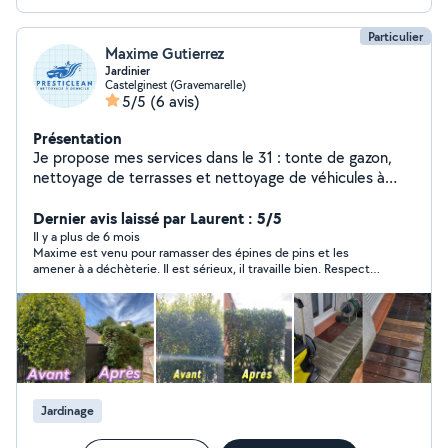
Particulier
Maxime Gutierrez
Jardinier
Castelginest (Gravemarelle)
5/5
(6 avis)
Présentation
Je propose mes services dans le 31 : tonte de gazon,
nettoyage de terrasses et nettoyage de véhicules à
domicile ainsi que les canapés .Travail soigné, sérieux et
toujours avec le souci de bien faire. À bientôt !
Dernier avis laissé par Laurent : 5/5
Il y a plus de 6 mois
Maxime est venu pour ramasser des épines de pins et les
amener à a déchèterie. Il est sérieux, il travaille bien. Respect
aussi du tarif demandé même si il a fait un peu plus que les 2h
prévues. Il prends 20€ de l’heure. Je recommande.
Jardinage