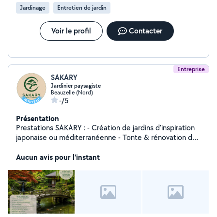
Jardinage
Entretien de jardin
Voir le profil
Contacter
Entreprise
SAKARY
Jardinier paysagiste
Beauzelle (Nord)
-/5
Présentation
Prestations SAKARY : - Création de jardins d'inspiration
japonaise ou méditerranéenne - Tonte & rénovation de
pelouses - Débroussaillage - Dégagement de terrains
avec robot RC - Taille & rabattage de haies - Elagage,
Aucun avis pour l'instant
rabattage & abattage d'arbres - Préparation de potager
- Nettoyage haute pression - Home staging extérieur -
Evacuation de déchets verts -50% en crédit d'impôt
avec avance immédiate, si les travaux sont éligibles aux
services à la personne (dans la limite de 5000 euros /
an) Matériel 100% électrique (*), moins bruyant & non