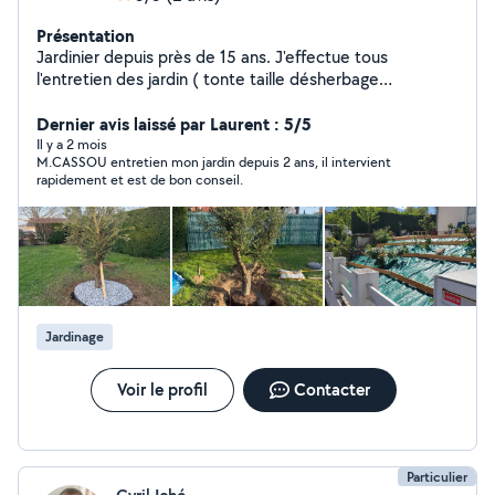
Présentation
Jardinier depuis près de 15 ans. J'effectue tous
l'entretien des jardin ( tonte taille désherbage
manuelle). Et des créations ( dallage pavage
plantations, pose de bâche géotextile. Etc...
Dernier avis laissé par Laurent : 5/5
Il y a 2 mois
M.CASSOU entretien mon jardin depuis 2 ans, il intervient
rapidement et est de bon conseil.
Jardinage
Voir le profil
Contacter
Particulier