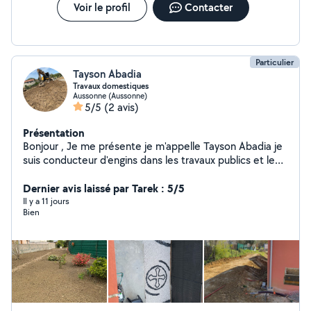
Voir le profil
Contacter
Particulier
Tayson Abadia
Travaux domestiques
Aussonne (Aussonne)
5/5
(2 avis)
Présentation
Bonjour , Je me présente je m'appelle Tayson Abadia je
suis conducteur d'engins dans les travaux publics et le
week-ends je fait des travaux domestique dans le
paysagiste mais aussi des travaux de maçonnerie. Mes
Dernier avis laissé par Tarek : 5/5
trois principaux point sont : Respect Rigueur Propreté
Il y a 11 jours
Bien