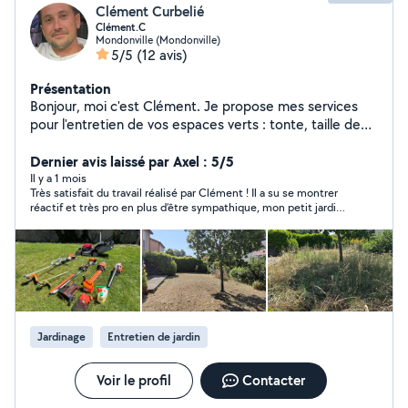
Clément Curbelié
Clément.C
Mondonville (Mondonville)
5/5
(12 avis)
Présentation
Bonjour, moi c'est Clément. Je propose mes services
pour l'entretien de vos espaces verts : tonte, taille de
haies, désherbage, débroussaillage, évacuation de
déchets verts et encombrants, ainsi que le nettoyage
Dernier avis laissé par Axel : 5/5
haute pression de terrasses, allées et façades. Travail
Il y a 1 mois
Très satisfait du travail réalisé par Clément ! Il a su se montrer
sérieux, soigné et efficace. N'hésitez pas à me
réactif et très pro en plus d’être sympathique, mon petit jardin
contacter !
revis tout comme moi. Prix très raisonnable au vue du chantier.
Vous pouvez faire confiance à Clément les yeux fermés !
Jardinage
Entretien de jardin
Voir le profil
Contacter