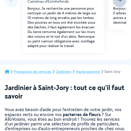
Castelnau-d'Estrétefonds
Saint-Jory
Bonjour, Je recherche une personne pour
Bonjour, un
nettoyer un jardin de 4 mètres de large sur
5 arbres de
10 metres de long envahis pas les herbes.
autres att
Des poutres en bois ont été stockée sous
destination
des bâches, il faut également les évacuer.
Du lierre remonte également sur les murs
des voisins et le toit d'un abris. Remorque
ou petit camion obligatoire avec outillage
adapté pour réaliser le travail.
Prestations de services
Jardiniers
Haute-garonne
Saint-Jory
Jardinier à Saint-Jory : tout ce qu’il faut
savoir
Vous avez besoin d’aide pour l’entretien de votre jardin, vos
parterres de fleurs
espaces verts ou encore vos
? Sur
AlloVoisins, vous êtes au bon endroit ! Trouvez les services
d’un jardinier parmi une sélection de profils de particuliers,
d’entreprises ou d’auto-entrepreneurs proches de chez vous.