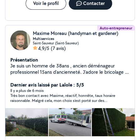
Voir le profil
Contacter
Auto-entrepreneur
Maxime Moreau (handyman et gardener)
Multiservices
Saint-Sauveur (Saint-Sauveur)
4,9/5
(7 avis)
Présentation
Je suis un homme de 38ans , ancien déménageur
professionnel 15ans d'ancienneté. J'adore le bricolage et
le jardinage et j'ai décidé de me lancé dans le
multiservices . Je suis minutieux, a l'écoute, calme et
Dernier avis laissé par Lalole : 5/5
appliqué dans mes actions . J'aime créé des choses à
Il y a plus de 6 mois
Très bon contact avec Maxime, réactif, honnête, taux horaire
partir de bois de palettes . Au plaisir de vous rencontré
raisonnable. Malgré cela, mon choix s’est porté sur des
Maxime
personnes plus proches de mon domicile.