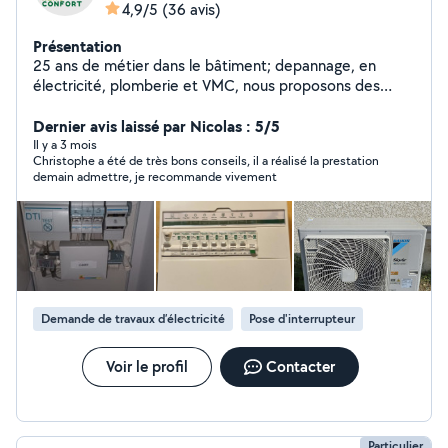
4,9/5
(36 avis)
Présentation
25 ans de métier dans le bâtiment; depannage, en
électricité, plomberie et VMC, nous proposons des
rénovations complètes. Placo, peinture,carrelage
,sdb,cuisine, sols climatisation, thermodynamique.
Dernier avis laissé par Nicolas : 5/5
Il y a 3 mois
Christophe a été de très bons conseils, il a réalisé la prestation
demain admettre, je recommande vivement
Demande de travaux d’électricité
Pose d'interrupteur
Voir le profil
Contacter
Particulier