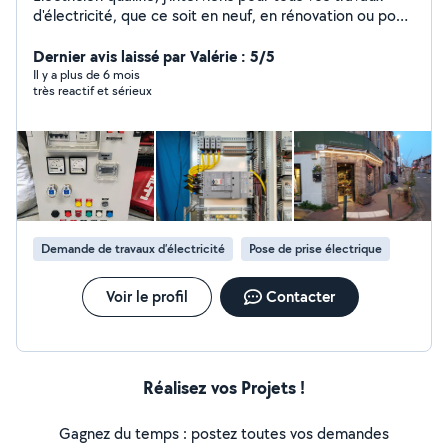
d'électricité, que ce soit en neuf, en rénovation ou pour
du dépannage. Spécialisé dans le montage et la mise en
conformité de tableaux électriques, je réalise
Dernier avis laissé par Valérie : 5/5
également des études personnalisées de vos
Il y a plus de 6 mois
très reactif et sérieux
installations afin de vous proposer des solutions pour
optimiser votre consommation d'énergie et réduire vos
factures. Soucieux de la qualité de mon travail et de la
satisfaction de mes clients, je vous accompagne avec
des conseils adaptés à vos besoins et à votre budget.
Réactif et disponible, je me déplace rapidement pour
évaluer vos projets et vous proposer un devis gratuit.
Contactez-moi pour un service fiable, professionnel et à
Demande de travaux d’électricité
Pose de prise électrique
l'écoute !
Voir le profil
Contacter
Réalisez vos Projets !
Gagnez du temps : postez toutes vos demandes