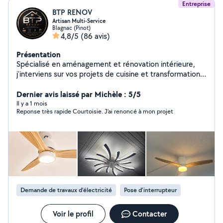
Entreprise
BTP RENOV
Artisan Multi-Service
Blagnac (Pinot)
4,8/5
(86 avis)
Présentation
Spécialisé en aménagement et rénovation intérieure,
j'interviens sur vos projets de cuisine et transformations
d'espaces en prenant en charge la menuiserie,
l'électricité et la plomberie. Montage complet de
Dernier avis laissé par Michèle : 5/5
cuisines, modification des réseaux électriques,
Il y a 1 mois
Reponse très rapide Courtoisie. J'ai renoncé à mon projet
raccordements sanitaires, ajustements et finitions : je
propose une solution globale et cohérente pour un
résultat durable et soigné. Professionnel organisé et
méthodique, je privilégie la qualité d'exécution, la
sécurité et le respect des délais. Un seul interlocuteur
pour un projet maîtrisé de A à Z.
Demande de travaux d’électricité
Pose d'interrupteur
Voir le profil
Contacter