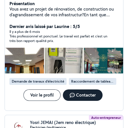
Présentation
Vous avez un projet de rénovation, de construction ou
d'agrandissement de vos infrastructur?En tant que
Technicien Maintenance qualifié et expérimenté, je vous
propose une gamme complète de services sur mesure,
Dernier avis laissé par Laurine : 5/5
incluant l'installation, la maintenance et le dépannage
Il y a plus de 6 mois
Très professionnel et ponctuel. Le travail est parfait et c’est un
d'équipements électriques.Fort d'une expérience
très bon rapport qualité prix.
avérée et de références disponibles, je m'engage à
fournir des prestations de qualité, conformes aux
normes en vigueur et à des prix compétitifs. Spécialisé
dans les installations électriques courants forts et
faibles, j'interviens dans tous types de locaux pour vous
accompagner efficacement et en toute sécurité.
Prestations : Installation et câblage d'armoires
Demande de travaux d’électricité
Raccordement de tableau électrique
électriques Dépannage et maintenance électrique 7j/7
Mise aux normes et sécurisation des installations
Recherche et réparation de pannes électriques
Voir le profil
Contacter
Installation/remplacement de disjoncteurs, prises,
interrupteurs Rénovation et raccordement électrique
Domotique et électricité courant faible Vérification et
tableautier
Auto-entrepreneur
Yosri JEMAI (Jem reno électrique)
Électricien /multiservice