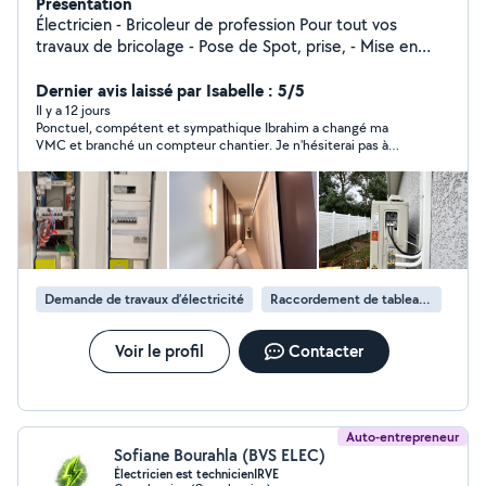
Présentation
Électricien - Bricoleur de profession Pour tout vos
travaux de bricolage - Pose de Spot, prise, - Mise en
conformité d'une installation - Montage de meubles -
Dernier avis laissé par Isabelle : 5/5
Démontage - Installations électriques - Entretien Clim
Il y a 12 jours
Ponctuel, compétent et sympathique Ibrahim a changé ma
VMC et branché un compteur chantier. Je n'hésiterai pas à
refaire appel à lui si besoin.
Demande de travaux d’électricité
Raccordement de tableau électrique
Voir le profil
Contacter
Auto-entrepreneur
Sofiane Bourahla (BVS ELEC)
Électricien est technicienIRVE