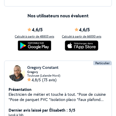
Nos utilisateurs nous évaluent
4,6/5
4,6/5
Calculé à partir de 48803 avis
Calculé à partir de 66000 avis
Particulier
Gregory Constant
Gregory
Toulouse (Lalande-Nord)
4,8/5
(73 avis)
Présentation
Electricien de métier et touche à tout. *Pose de cuisine
*Pose de parquet PVC *Isolation placo *Faux plafond
placo *Montage meuble *Réparation scooter 2t
*Réparation vélo
Dernier avis laissé par Élisabeth : 5/5
lundi à 14h