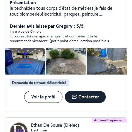
Présentation
je technicien tous corps d'état de métiers je fais de
tout,plomberie,électricité, parquet, peinture,
carrelage,maçonnerie,montage de meubles.. Minutieux
et sérieux
Dernier avis laissé par Gregory : 5/5
Il y a plus de 6 mois
Tupou est très sympa, arrangeant et compétent! Je le
recommande vivement. (petit point d'amélioration possible sur
les rdv à tenir)
Demande de travaux d’électricité
Voir le profil
Contacter
Auto-entrepreneur
Ethan De Sousa (D’elec)
Electricien