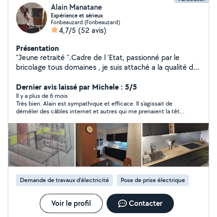
Alain Manatane
Expérience et sérieux
Fonbeauzard (Fonbeauzard)
4,7/5
(52 avis)
Présentation
"Jeune retraité ".Cadre de l 'Etat, passionné par le
bricolage tous domaines , je suis attaché a la qualité du
travail et des relations humaines .Je peux vous
conseiller, suivre les travaux et établir des petits projets
Dernier avis laissé par Michele : 5/5
dans les domaines liés au bâtiment et a la voirie
Il y a plus de 6 mois
Très bien. Alain est sympathique et efficace. Il s'agissait de
(constructions, décoration,plans etc ) Le domaine
démêler des câbles internet et autres qui me prenaient la tête
artistique m'intéresse aussi s'agissant du dessin , de la
car je ne suis pas patiente. Je suis très satisfaite.
peinture,de la décoration d'objets (customisation,
transformation etc)
Demande de travaux d’électricité
Pose de prise électrique
Voir le profil
Contacter