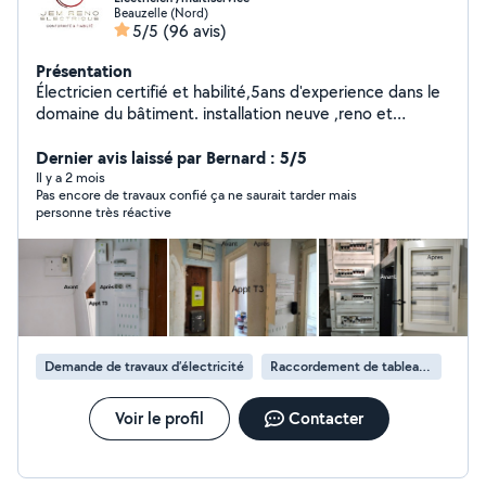
Beauzelle (Nord)
5/5
(96 avis)
Présentation
Électricien certifié et habilité,5ans d'experience dans le
domaine du bâtiment. installation neuve ,reno et
dépannage, un bon bricoleur (montage des meubles ,
etagere , ) et placo (isolation, faux plafonds cloisons..)
Dernier avis laissé par Bernard : 5/5
Il y a 2 mois
Pas encore de travaux confié ça ne saurait tarder mais
personne très réactive
Demande de travaux d’électricité
Raccordement de tableau électrique
Voir le profil
Contacter