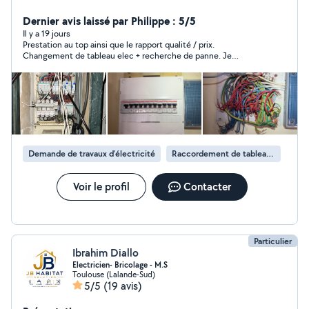
normes NFC 15-100. Avec une expérience de plus de 8
ans sur le terrain. N'hésitez a me contacter pour un
Dernier avis laissé par Philippe : 5/5
devis, chantier ou diagnostic dans le cadre de
Il y a 19 jours
Prestation au top ainsi que le rapport qualité / prix.
l'électricité. Assurance, habilitations et qualifications a
Changement de tableau elec + recherche de panne. Je
jour.
recommande vivement Thomas pour son professionnalisme et
le soin apporté.
Demande de travaux d’électricité
Raccordement de tableau électrique
Voir le profil
Contacter
Particulier
Ibrahim Diallo
Electricien- Bricolage - M.S
Toulouse (Lalande-Sud)
5/5
(19 avis)