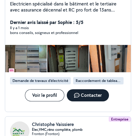
Electricien spécialisé dans le bâtiment et le tertiaire
avec assurance décennal et RC pro fort de 13ans
d'experiance diplômé d'un CAP BEP et BAC pro
électrotechnique je suis sûr allô voisin depuis 2013 se
Dernier avis laissé par Sophie : 5/5
qui ma permis d'avoire un relationnel client irréprochable
Il y a 1 mois
bons conseils, soigneux et professionnel
je vous propose tout mes services en électricité
bâtiment et tertiaire - Rénovation - neuf - Réhabilitation
- dépannage 7/7 - Pose de borne de recharge IRVE -
Remise au norme logement - maison Je prodigue des
conseils est à l'écoute du client vous pouvez me joindre
à tout moment En me laissant un message en privé sur
la messagerie allo-voisin
Demande de travaux d’électricité
Raccordement de tableau électrique
Voir le profil
Contacter
Entreprise
Christophe Vaissiere
Élec,VMC,réno complète, plomb
Fronton (Fronton)