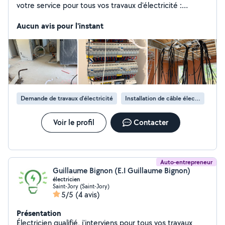
votre service pour tous vos travaux d'électricité :
installations neuves, rénovations, dépannages,
recherche de pannes, remplacement de tableaux
Aucun avis pour l'instant
électriques, prises, interrupteurs, luminaires et bien plus
encore. Je travaille avec soin, dans le respect des
normes en vigueur, et je privilégie toujours la satisfaction
de mes clients. Réactif, ponctuel et à l'écoute, je
m'engage à fournir un travail propre et de qualité, que
ce soit pour de petits dépannages ou des projets plus
importants. N'hésitez pas à me contacter pour
Demande de travaux d’électricité
Installation de câble électrique
échanger sur vos besoins et obtenir un devis.
Voir le profil
Contacter
Auto-entrepreneur
Guillaume Bignon (E.I Guillaume Bignon)
électricien
Saint-Jory (Saint-Jory)
5/5
(4 avis)
Présentation
Électricien qualifié, j'interviens pour tous vos travaux