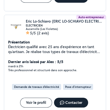
Auto-entrepreneur
Eric Lo-Schiavo (ERIC LO-SCHIAVO ELECTRICITE GENERALE)
ELECTRICIEN
Aucamville (Les Violettes)
5/5
(2 avis)
Présentation
Électricien qualifié avec 25 ans d'expérience en tant
qu'artisan. Je réalise tous types de travaux d'électricité,
en neuf comme en rénovation : dépannage, recherche
de panne, remplacement de tableaux électriques,
Dernier avis laissé par Alex : 5/5
prises, interrupteurs, luminaires, mises aux normes,
mardi à 21h
Très professionnel et structuré dans son approche.
installation d'équipements électriques et bien plus
encore
Demande de travaux d’électricité
Pose d'interrupteur
Voir le profil
Contacter