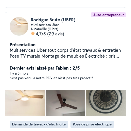
Auto-entrepreneur
Rodrigue Brute (UBER)
Mutilservices Uber
Aucamville (l'Hers)
4,7/5
(29 avis)
Présentation
Multiservices Uber tout corps d'état travaux & entretien
Pose TV murale Montage de meubles Électricité : prises,
interrupteurs, luminaires, dépannage Plomberie :
robinetterie, siphons, fuites, raccordements Fixations
Dernier avis laissé par Fabien : 2/5
murales : étagères, cadres, tringles, accessoires
Il y a 5 mois
n'est pas venu à notre RDV et n'est pas très proactif
Peinture et rénovations Remise en état de logements
Entretien intérieur et extérieur Interventions soignées,
devis et factures possibles. Réactivité, sérieux et travail
propre. Secteur : Toulouse et alentours.
Demande de travaux d’électricité
Pose de prise électrique