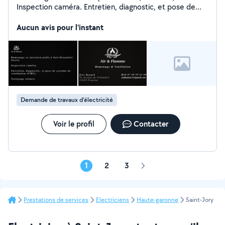
Inspection caméra. Entretien, diagnostic, et pose de
système de ventilation (VMC). Nettoyage démoussage
toiture.
Aucun avis pour l'instant
Demande de travaux d’électricité
Voir le profil
Contacter
1
2
3
Page
suivante
Prestations de services
Electriciens
Haute-garonne
Saint-Jory