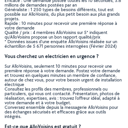
Efficace : Une demande postée toutes les 10 secondes, 3.6
millions de demandes postées par an
Généraliste : 1 250 types de besoins différents, tout est
possible sur AlloVoisins, du plus petit besoin aux plus grands
projets.
Rapide : 10 minutes pour recevoir une première réponse à
votre demande
Qualité / prix : 4 membres AlloVoisins sur 5* indiquent
qu’AlloVoisins propose un bon rapport qualité/prix
* Données issues d’une enquête AlloVoisins réalisée sur un
échantillon de 5 671 personnes interrogées (Février 2024)
Vous cherchez un electricien en urgence ?
Sur AlloVoisins, seulement 10 minutes pour recevoir une
première réponse à votre demande. Postez votre demande
et trouvez en quelques minutes un membre de confiance,
autour de chez vous, pour votre besoin urgent de installation
électrique
Consultez les profils des membres, professionnels ou
particuliers, qui vous ont contacté. Présentation, photos de
réalisation, expertises, avis : trouvez l'offreur idéal, adapté à
votre demande et à votre budget.
Conversez ensemble depuis la messagerie AlloVoisins pour
des échanges sécurisés et efficaces grâce aux outils
intégrés.
Est-ce que AlloVoisins est gratuit ?