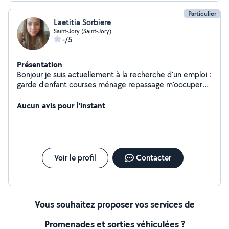
Particulier
Laetitia Sorbiere
Saint-Jory (Saint-Jory)
-/5
Présentation
Bonjour je suis actuellement à la recherche d'un emploi :
garde d'enfant courses ménage repassage m'occuper
de personne âgées me contacter pour plus de
renseignements
Aucun avis pour l'instant
Voir le profil
Contacter
Vous souhaitez proposer vos services de
Promenades et sorties véhiculées ?