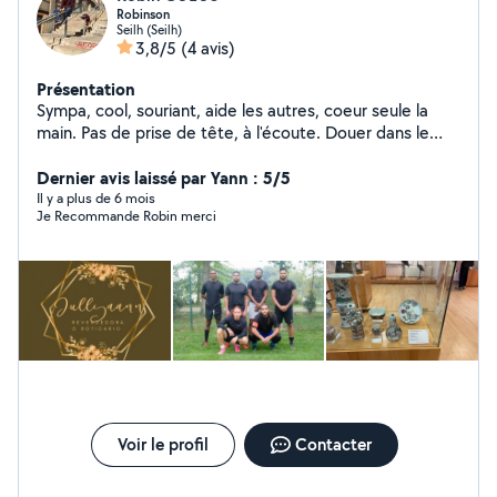
Robinson
Seilh (Seilh)
3,8/5
(4 avis)
Présentation
Sympa, cool, souriant, aide les autres, coeur seule la
main. Pas de prise de tête, à l'écoute. Douer dans le
domaine : -Numérique, informatique, sécurité etc -
Photographie, désign (logo,flyers,affiches...) -Web (site
Dernier avis laissé par Yann : 5/5
internet ..) -Markéting (developpement, relationnel) -
Il y a plus de 6 mois
Je Recommande Robin merci
Sport : dans le foot ou le sport en général, coach s'il le
faut, musculation . -J'adore les animaux donc si vous
avez besoin d'aide pour de la garde, venir les nourrir, ou
les promener ce sera avec plaisir de vous proposez mes
services.
Voir le profil
Contacter