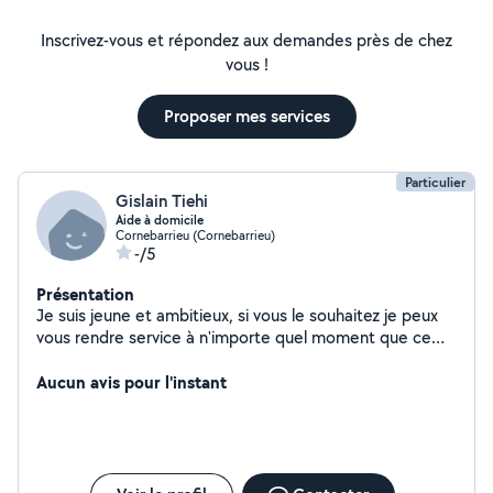
Inscrivez-vous et répondez aux demandes près de chez
vous !
Proposer mes services
Particulier
Gislain Tiehi
Aide à domicile
Cornebarrieu (Cornebarrieu)
-/5
Présentation
Je suis jeune et ambitieux, si vous le souhaitez je peux
vous rendre service à n'importe quel moment que ce
soit: ménage et entretien de la maison
/déménagement/courses etc.
Aucun avis pour l'instant