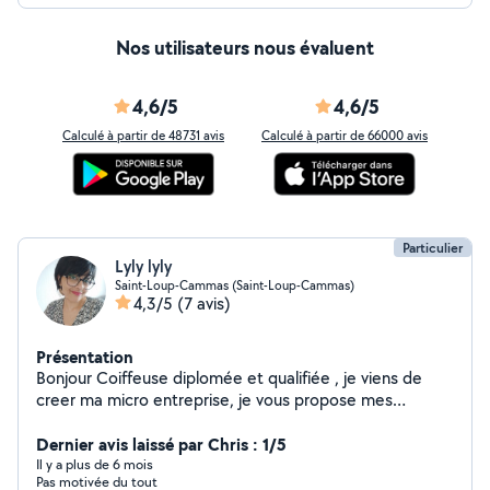
Nos utilisateurs nous évaluent
4,6/5
4,6/5
Calculé à partir de 48731 avis
Calculé à partir de 66000 avis
Particulier
Lyly lyly
Saint-Loup-Cammas (Saint-Loup-Cammas)
4,3/5
(7 avis)
Présentation
Bonjour Coiffeuse diplomée et qualifiée , je viens de
creer ma micro entreprise, je vous propose mes
services à votre domicile. N'hésitez pas à me contacter
pour toutes informations sur les prestations et tarifs. A
Dernier avis laissé par Chris : 1/5
bientôt
Il y a plus de 6 mois
Pas motivée du tout