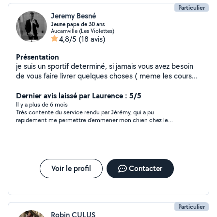
Particulier
Jeremy Besné
Jeune papa de 30 ans
Aucamville (Les Violettes)
4,8/5
(18 avis)
Présentation
je suis un sportif determiné, si jamais vous avez besoin
de vous faire livrer quelques choses ( meme les courses
) ou vous enmener quelques part je le ferais si je suis
disponible.
Dernier avis laissé par Laurence : 5/5
Il y a plus de 6 mois
Très contente du service rendu par Jérémy, qui a pu
rapidement me permettre d'emmener mon chien chez le
vétérinaire. Ponctuel, très gentil, agréable, fiable..N'hésitez pas
à faire appelle a ses services, je recommande.
Voir le profil
Contacter
Particulier
Robin CULUS