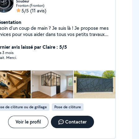
Soudeur
Fronton (Fronton)
5/5
(11 avis)
ésentation
soin d'un coup de main ? Je suis là ! Je propose mes
rvices pour vous aider dans tous vos petits travaux
n : Soudure, fabrication & réparations métal
rication sur mesure : portails, verrières, clôtures,
nier avis laissé par Claire : 5/5
e-corps, structures métalliques... Soudure acier,
 a 3 mois
ait. Merci.
lu (TIG/MIG) Réparation de portails, grilles,
tc. Bricolage & petits dépannages Montage
eubles, tringles, étagères Pose de cadres,
ires, TV murale Petites réparations, joints
 etc. Manutention & aide ponctuelle
acement d'objets lourds Aide au déménagement,
age/démontage mobilier Je suis sérieux, équipé,
ime le travail bien fait. Disponible dans le secteur
se de clôture ou de grillage
Pose de clôture
nnais et alentours. N'hésitez pas à m'écrire, je
ponds rapidement !
Voir le profil
Contacter