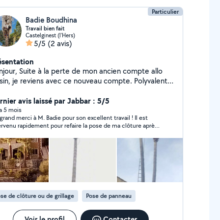
Particulier
Badie Boudhina
Travail bien fait
Castelginest (l'Hers)
5/5
(2 avis)
ésentation
la perte de mon ancien compte allo
ce nouveau compte. Polyvalent,
ureux et sympathique, je suis disponible
dement. Je fais de l'élagage, du jardinage et des
rnier avis laissé par Jabbar : 5/5
its travaux. Devis et déplacements gratuits. A très
 a 5 mois
grand merci à M. Badie pour son excellent travail ! Il est
e. Badie
ervenu rapidement pour refaire la pose de ma clôture après
chute suite aux fortes rafales de vent. Travail propre, soigné
solide. Personne sérieuse et Ponctuelle.
se de clôture ou de grillage
Pose de panneau
Voir le profil
Contacter