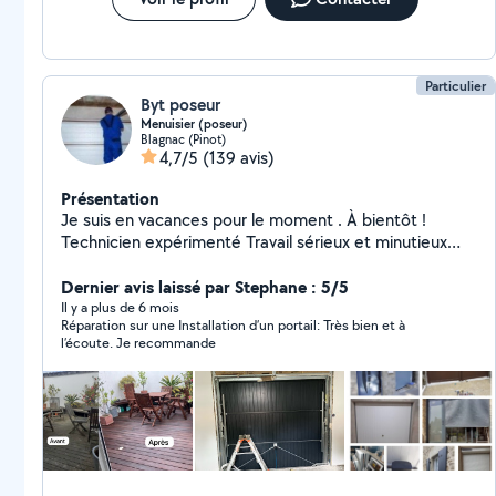
Particulier
Byt poseur
Menuisier (poseur)
Blagnac (Pinot)
4,7/5
(139 avis)
Présentation
Je suis en vacances pour le moment . À bientôt !
Technicien expérimenté Travail sérieux et minutieux
Pose et dépose tout type de menuiserie Portes,
portail, fenêtres, volets, baies vitrées, stores...
Dernier avis laissé par Stephane : 5/5
(Automatisme) Changement de poignées /serrures etc
Il y a plus de 6 mois
Réparation sur une Installation d’un portail: Très bien et à
Tasseaux decoratifs lumineux Pose de cuisines
l’écoute. Je recommande
Montage des meubles Parquet: flottant, stratifié Avec
finitions J'aime que mon travail soit bien fait Vous me
contacter si besoin plus d'infos