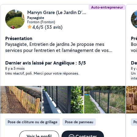
Auto-entrepreneur
Marvyn Grare (Le Jardin D’Eden)
Paysagiste
Fronton (Fronton)
4,6/5
(33 avis)
Présentation
Pr
Paysagiste, Entretien de jardins Je propose mes
Bonjour, Suite à 
services pour l'entretien et l'aménagement de vos
voisin, je reviens avec 
espaces verts. Travail sérieux, rapide et soigné avec
rigo
matériel adapté. Tonte Taille de haies Débroussaillage
Dernier avis laissé par Angélique : 5/5
rapi
De
Désherbage Entretien de jardin Devis rapide Travail
pet
Il y a 5 mois
Il y
très réactif, poli. Merci pour votre réponses.
Un 
propre Disponible dans votre secteur N'hésitez pas à
vit
int
me contacter pour redonner vie à votre jardin !
sa 
et 
Pose de clôture ou de grillage
Pose de panneau
Po
Voir le profil
Contacter