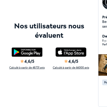
Pr
Be
Nos utilisateurs nous
se
du quotidie
évaluent
Fab
Der
gard
Il y
Parf
inox, a
mobilier, e
de m
lumina
4,6/5
4,6/5
silicone,
Calculé à partir de 48731 avis
Calculé à partir de 66000 avis
Dépl
mont
et j'a
Po
Fronto
ré