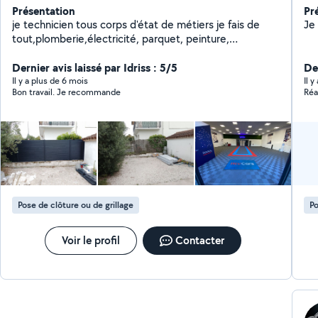
Présentation
Pr
je technicien tous corps d'état de métiers je fais de
Je
tout,plomberie,électricité, parquet, peinture,
carrelage,maçonnerie,montage de meubles.. Minutieux
et sérieux
Dernier avis laissé par Idriss : 5/5
Der
Il y a plus de 6 mois
Il y
Bon travail. Je recommande
Réa
Pose de clôture ou de grillage
Po
Voir le profil
Contacter