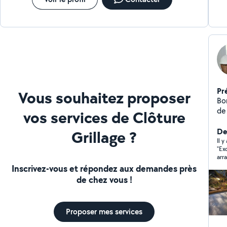
Pr
Vous souhaitez proposer
Bon
de 
vos services de Clôture
De
Grillage ?
Il 
"Ex
arr
mai
Inscrivez-vous et répondez aux demandes près
réa
de chez vous !
imp
Proposer mes services