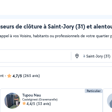
seurs de clôture à Saint-Jory (31) et alento
 appel à vos Voisins, habitants ou professionnels de votre quartier po
à
ent
-
4,7/5
(265 avis)
Particulier
Tupou Nau
Castelginest (Gravemarelle)
4,4/5
(33 avis)