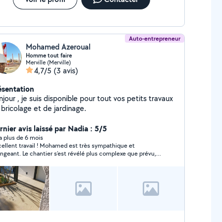
Auto-entrepreneur
Mohamed Azeroual
Homme tout faire
Merville (Merville)
4,7/5
(3 avis)
ésentation
jour , je suis disponible pour tout vos petits travaux
bricolage et de jardinage.
rnier avis laissé par Nadia : 5/5
y a plus de 6 mois
cellent travail ! Mohamed est très sympathique et
angeant. Le chantier s’est révélé plus complexe que prévu,
s il a fait preuve d’ingéniosité pour tout résoudre. Fiable, il a
lisé un travail de grande qualité et a laissé les lieux
eccables. Je le recommande vivement