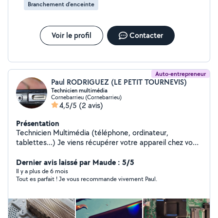
bricolage. A retenir : INFORMATIQUE / ÉLECTRONIQUE
Branchement d'enceinte
ÉLECTRICITÉ / BRICOLAGE/ DOMOTIQUE / PORTAIL /
SURVEILLANCE N'hésitez pas à me contacter pour me
soumettre vos problématiques et projets. A bientôt
Voir le profil
Contacter
pour vous rendre service.
Auto-entrepreneur
Paul RODRIGUEZ (LE PETIT TOURNEVIS)
Technicien multimédia
Cornebarrieu (Cornebarrieu)
4,5/5
(2 avis)
Présentation
Technicien Multimédia (téléphone, ordinateur,
tablettes...) Je viens récupérer votre appareil chez vous
et vous délivre un devis initial. Ensuite j'effectue un
diagnostic précis et vous envoie le devis final. Si vous
Dernier avis laissé par Maude : 5/5
l'acceptez, je répare, teste et vous ramène votre
Il y a plus de 6 mois
Tout es parfait ! Je vous recommande vivement Paul.
appareil. Si le devis ne vous convient pas, je vous
ramène votre appareil et vous n'êtes pas facturé.