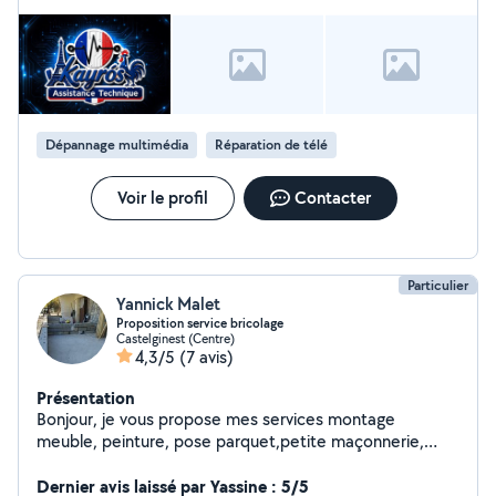
Dépannage multimédia
Réparation de télé
Voir le profil
Contacter
Particulier
Yannick Malet
Proposition service bricolage
Castelginest (Centre)
4,3/5
(7 avis)
Présentation
Bonjour, je vous propose mes services montage
meuble, peinture, pose parquet,petite maçonnerie,
petite plomberie vous pouvez me joindre au zero sept,
soixante huit,quinze, trente quatre, quatre vingt dix,n
Dernier avis laissé par Yassine : 5/5