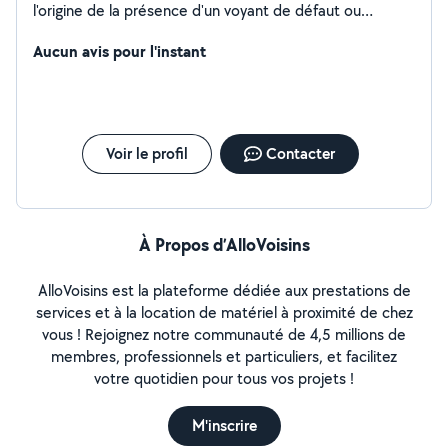
l'origine de la présence d'un voyant de défaut ou
anomalie (moteur, airbag, ABS, ESP, FAP (filtre à
particules), antidémarrage, BSI, UCH, antipollution,
Aucun avis pour l'instant
boîte auto, injecteurs etc). Toutes Marque...
Voir le profil
Contacter
À Propos d’AlloVoisins
AlloVoisins est la plateforme dédiée aux prestations de
services et à la location de matériel à proximité de chez
vous ! Rejoignez notre communauté de 4,5 millions de
membres, professionnels et particuliers, et facilitez
votre quotidien pour tous vos projets !
M'inscrire