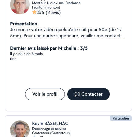
Monteur Audiovisuel Freelance
Fronton (Fronton)
4/5
(2 avis)
Présentation
Je monte votre vidéo quelqu'elle soit pour 50e (de 1 à
5mn). Pour une durée supérieure, veuillez me contacter
en message privé pour que je vous fasse un devis.
Cordialement
Dernier avis laissé par Michelle : 3/5
Il y a plus de 6 mois
rien
Voir le profil
Contacter
Particulier
Kevin BASEILHAC
Dépannage et service
Gratentour (Gratentour)