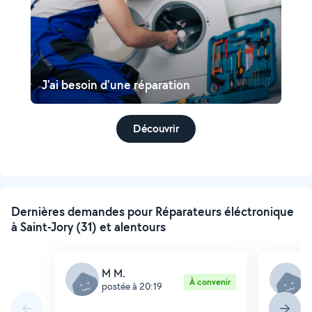
J'ai besoin d'une réparation
Découvrir
Dernières demandes pour Réparateurs éléctronique
à Saint-Jory (31) et alentours
M M.
M
À convenir
postée à 20:19
p