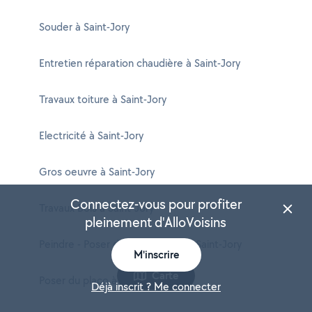
Souder à Saint-Jory
Entretien réparation chaudière à Saint-Jory
Travaux toiture à Saint-Jory
Electricité à Saint-Jory
Gros oeuvre à Saint-Jory
Connectez-vous pour profiter
Travaux Bois à Saint-Jory
pleinement d'AlloVoisins
Peindre - Poser du papier peint à Saint-Jory
M'inscrire
Carte
Poser du placo à Saint-Jory
Déjà inscrit ? Me connecter