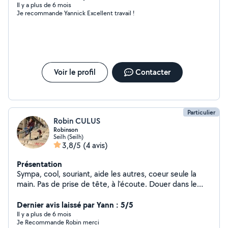
hésitez pas à m'appeler sa sera plus simple pour
Il y a plus de 6 mois
Je recommande Yannick Excellent travail !
discuter pour les travaux à faire.
Voir le profil
Contacter
Particulier
Robin CULUS
Robinson
Seilh (Seilh)
3,8/5
(4 avis)
Présentation
Sympa, cool, souriant, aide les autres, coeur seule la
main. Pas de prise de tête, à l'écoute. Douer dans le
domaine : -Numérique, informatique, sécurité etc -
Photographie, désign (logo,flyers,affiches...) -Web (site
Dernier avis laissé par Yann : 5/5
internet ..) -Markéting (developpement, relationnel) -
Il y a plus de 6 mois
Je Recommande Robin merci
Sport : dans le foot ou le sport en général, coach s'il le