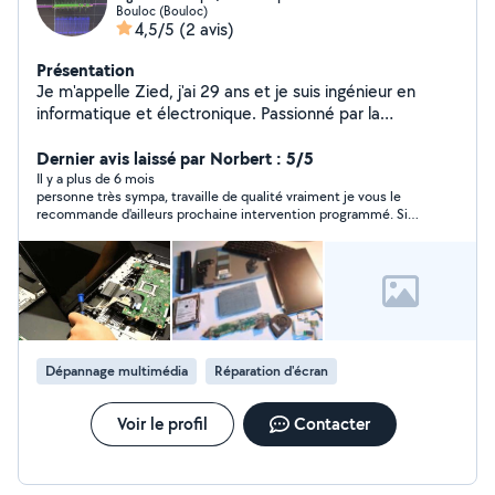
Bouloc (Bouloc)
4,5/5
(2 avis)
Présentation
Je m'appelle Zied, j'ai 29 ans et je suis ingénieur en
informatique et électronique. Passionné par la
technologie et toujours prêt à aider, je propose mes
services pour le dépannage, la réparation ou
Dernier avis laissé par Norbert : 5/5
l'optimisation de vos appareils électroniques. Que ce
Il y a plus de 6 mois
personne très sympa, travaille de qualité vraiment je vous le
soit pour un ordinateur lent, un téléphone qui ne charge
recommande d'ailleurs prochaine intervention programmé. Si
plus, une imprimante capricieuse ou un problème
vous avez un soucis informatique n'hésitez pas contacter le .
réseau, je peux intervenir rapidement et efficacement.
J'ai plusieurs années d'expérience dans le domaine, je
travaille avec sérieux, clarté et dans le respect du
matériel. Je peux me déplacer selon les besoins et je
suis disponible en semaine comme le week-end.
N'hésitez pas à me contacter, je suis réactif et toujours
Dépannage multimédia
Réparation d'écran
à l'écoute pour trouver la meilleure solution à votre
problème.
Voir le profil
Contacter