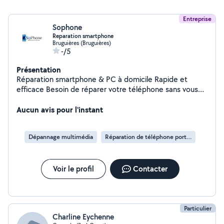
Entreprise
Sophone
Reparation smartphone
Bruguières (Bruguières)
-/5
Présentation
Réparation smartphone & PC à domicile Rapide et
efficace Besoin de réparer votre téléphone sans vous
déplacer ? J'interviens directement chez vous autour de
Toulouse Remplacement d'écran (iPhone / Samsung)
Aucun avis pour l'instant
Batterie, connecteur de charge, caméra Diagnostic
rapide Intervention souvent en moins de 30 min
Dépannage multimédia
Réparation de téléphone portable
Matériel professionnel intervention dans un véhicule
aménagé Travail propre, pièces de qualité Prix
transparents et compétitifs Disponible rapidement
Voir le profil
Contacter
contactez-moi pour un devis
Particulier
Charline Eychenne