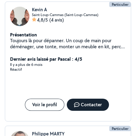
contacté. J'ai travailler avec les enfants en crèche , j'ai
Particulier
aussi travailler avec les personnes âgée , pendant les
Kevin A
grandes vacances j'ai garder des enfants .j'espère
Saint-Loup-Cammas (Saint-Loup-Cammas)
pouvoir vous accompagner afin que nous travailler
4,8/5
(4 avis)
ensemble pour du baby sitting .
Présentation
Toujours là pour dépanner. Un coup de main pour
déménager, une tonte, monter un meuble en kit, percer
des trous ou les reboucher,.. Un berger suisse (femelle)
à la maison qui peux aussi être de bonne compagnie
Dernier avis laissé par Pascal : 4/5
pour tout chien agréable à vivre. Maîtrise de
Il y a plus de 6 mois
Réactif
l'informatique et de ses outils: retouche et montage
photo (photoshop), téléchargements, logiciels,
récupération et réparation de données, etc..
Voir le profil
Contacter
Particulier
Philippe MARTY