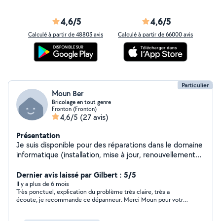
4,6/5
4,6/5
Calculé à partir de 48803 avis
Calculé à partir de 66000 avis
Particulier
Moun Ber
Bricolage en tout genre
Fronton (Fronton)
4,6/5
(27 avis)
Présentation
Je suis disponible pour des réparations dans le domaine
informatique (installation, mise à jour, renouvellement
de matériels,) mais aussi en électronique (hifi,
domotique, programmation portail installation de
Dernier avis laissé par Gilbert : 5/5
vidéosurveillance ...), installation et mise en service de
Il y a plus de 6 mois
Très ponctuel, explication du problème très claire, très a
portail et dépannage d'appareil électroménager. Je suis
écoute, je recommande ce dépanneur. Merci Moun pour votre
également disponible pour du dépannage en électricité
prestation.
domestique. Enfin, je peux réaliser des petits travaux et