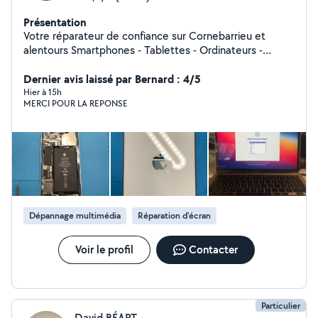
Présentation
Votre réparateur de confiance sur Cornebarrieu et
alentours Smartphones - Tablettes - Ordinateurs -
Consoles - Dépannage informatique 63 Route de
Pibrac, 31700 Cornebarrieu
Dernier avis laissé par Bernard : 4/5
Hier à 15h
MERCI POUR LA REPONSE
Dépannage multimédia
Réparation d'écran
Voir le profil
Contacter
Particulier
David BÉART