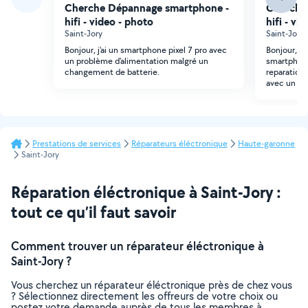
Cherche Dépannage smartphone -
Cherche
hifi - video - photo
hifi - vi
Saint-Jory
Saint-Jory
Bonjour, j'ai un smartphone pixel 7 pro avec
Bonjour, j
un problème d'alimentation malgré un
smartphone
changement de batterie.
reparations
avec un pr
Prestations de services
Réparateurs éléctronique
Haute-garonne
Saint-Jory
Réparation éléctronique à Saint-Jory :
tout ce qu’il faut savoir
Comment trouver un réparateur éléctronique à
Saint-Jory ?
Vous cherchez un réparateur éléctronique près de chez vous
? Sélectionnez directement les offreurs de votre choix ou
postez votre demande auprès de tous les membres à