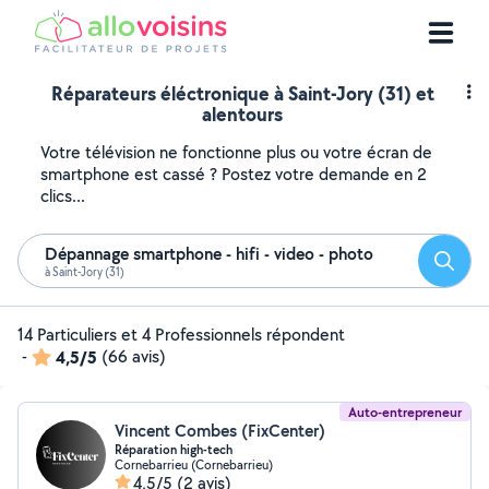
Réparateurs éléctronique à Saint-Jory (31) et
alentours
Votre télévision ne fonctionne plus ou votre écran de
smartphone est cassé ? Postez votre demande en 2
clics...
Dépannage smartphone - hifi - video - photo
Reche
à Saint-Jory (31)
14 Particuliers et 4 Professionnels répondent
-
4,5/5
(66 avis)
Auto-entrepreneur
Vincent Combes (FixCenter)
Réparation high-tech
Cornebarrieu (Cornebarrieu)
4,5/5
(2 avis)