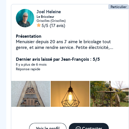
Particulier
Joel Heleine
Le Bricoleur
Grisolles (Grisolles)
5/5
(17 avis)
Présentation
Menuisier depuis 20 ans J' aime le bricolage tout
genre, et aime rendre service. Petite électricité,
plomberie. Pyrograveur sur bois, gravure sur verre, fait a
la main Hésité pas a me demander, si je peu vous
Dernier avis laissé par Jean-François : 5/5
rendre service. Sérieux, ponctuel
Il y a plus de 6 mois
Réponse rapide
Voir le profil
Contacter