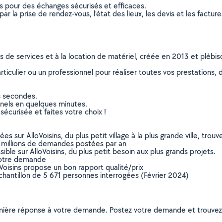
ns pour des échanges sécurisés et efficaces.
r la prise de rendez-vous, l’état des lieux, les devis et les facture
ns de services et à la location de matériel, créée en 2013 et plébi
culier ou un professionnel pour réaliser toutes vos prestations, d
s secondes.
nnels en quelques minutes.
sécurisée et faites votre choix !
sur AlloVoisins, du plus petit village à la plus grande ville, tro
 millions de demandes postées par an
ible sur AlloVoisins, du plus petit besoin aux plus grands projets.
votre demande
oVoisins propose un bon rapport qualité/prix
chantillon de 5 671 personnes interrogées (Février 2024)
remière réponse à votre demande. Postez votre demande et trouve