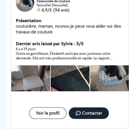
Passionnée de couture
Fenouillet (Fenouillet)
4,9/5
(94 avis)
Présentation
couturière, maman, nounou je peux vous aider sur des
travaux de couture
Dernier avis laissé par Sylvie : 5/5
Il y a 19 jours
Outre sa gentillesse, Élisabeth anticipe avec justesse votre
demande. Elle est très professionnelle et rapide. Le rapport
qualité/prix est de plus très bien. Je recommande +++. Merci
beaucoup.
Voir le profil
Contacter