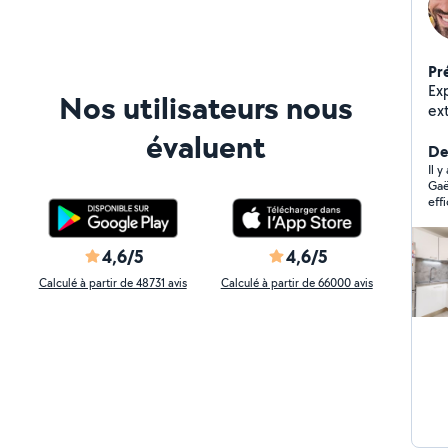
Pr
Expe
Nos utilisateurs nous
extérie
av
évaluent
me
De
pro
Il 
Gaë
Te
eff
de sols Bricolage, 
petite
problè
4,6/5
4,6/5
avant travau
Calculé à partir de 48731 avis
Calculé à partir de 66000 avis
ré
week-end. Vou
sa
que
je peux 
gra
moi
snobe : j'ai simplemen