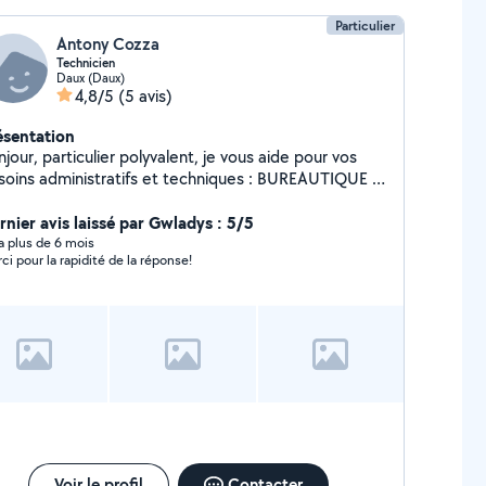
nsuelles !
Particulier
Antony Cozza
Technicien
Daux (Daux)
4,8/5
(5 avis)
ésentation
jour, particulier polyvalent, je vous aide pour vos
ins administratifs et techniques : BUREAUTIQUE &
B : -Maîtrise Pack Office (Excel, Word, PowerPoint)
 Google Suite (Sheets, Docs). -Rédaction : Courriers,
rnier avis laissé par Gwladys : 5/5
tres, dossiers. -Organisation : Création de tableurs,
y a plus de 6 mois
ci pour la rapidité de la réponse!
vis, présentations. -Assistance : Secrétariat et
arches administratives en ligne. BRICOLAGE &
ECTRICITÉ : Bonnes connaissances en électricité
 tout type de dépannage. CONSEIL GRATUIT :
crivez votre problème en détail, je peux souvent
us donner une solution à distance gratuitement !
ifs à convenir selon le travail et les délais. À bientôt !
Voir le profil
Contacter