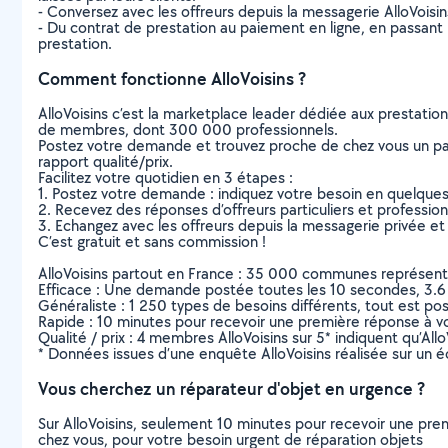
- Conversez avec les offreurs depuis la messagerie AlloVoisi
- Du contrat de prestation au paiement en ligne, en passant pa
prestation.
Comment fonctionne AlloVoisins ?
AlloVoisins c’est la marketplace leader dédiée aux prestatio
de membres, dont 300 000 professionnels.
Postez votre demande et trouvez proche de chez vous un parti
rapport qualité/prix.
Facilitez votre quotidien en 3 étapes :
1. Postez votre demande : indiquez votre besoin en quelque
2. Recevez des réponses d’offreurs particuliers et professio
3. Echangez avec les offreurs depuis la messagerie privée et 
C’est gratuit et sans commission !
AlloVoisins partout en France : 35 000 communes représentées 
Efficace : Une demande postée toutes les 10 secondes, 3.6
Généraliste : 1 250 types de besoins différents, tout est poss
Rapide : 10 minutes pour recevoir une première réponse à 
Qualité / prix : 4 membres AlloVoisins sur 5* indiquent qu’All
* Données issues d’une enquête AlloVoisins réalisée sur un é
Vous cherchez un réparateur d'objet en urgence ?
Sur AlloVoisins, seulement 10 minutes pour recevoir une p
chez vous, pour votre besoin urgent de réparation objets