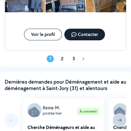
Voir le profil
Contacter
1
2
3
Page
suivante
Dernières demandes pour Déménagement et aide au
déménagement à Saint-Jory (31) et alentours
Reine M.
A
À convenir
postée hier
p
Cherche Déménageurs et aide au
Cherche