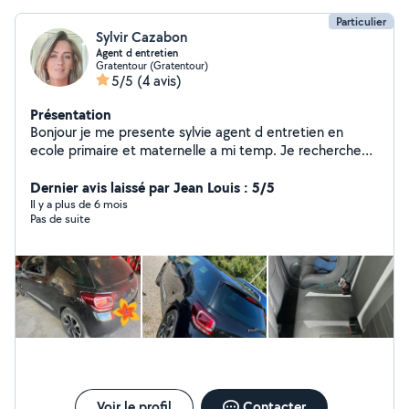
Particulier
Sylvir Cazabon
Agent d entretien
Gratentour (Gratentour)
5/5
(4 avis)
Présentation
Bonjour je me presente sylvie agent d entretien en
ecole primaire et maternelle a mi temp. Je recherche
un complement d heures en vous proposant mes
services de menage 14 ans d experience et
Dernier avis laissé par Jean Louis : 5/5
accompagnement personnes agees 7 ans d experience
Il y a plus de 6 mois
Pas de suite
. Mon.fils fait du nettoyage automobile interieur
exterieur avec du materiel pro plus mecanique auto si
sa vous interresse n hesitez pas a nous solicités
Voir le profil
Contacter