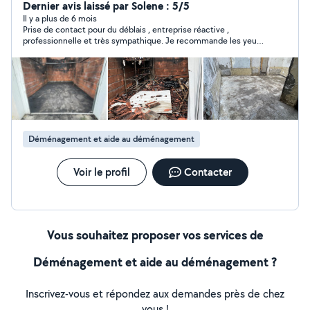
Déblais après travaux ou sinistre Vidage de maison,
Dernier avis laissé par Solene : 5/5
appartement, cave, garage Évacuation de gravats,
Il y a plus de 6 mois
Prise de contact pour du déblais , entreprise réactive ,
meubles, déchets Remise au propre après débarras
professionnelle et très sympathique. Je recommande les yeux
Intervention rapide Travail soigné et sérieux Devis clair
fermés. Merci encore.
et gratuit Respect des lieux et des délais Basé sur
Toulouse, j'interviens sur toute la métropole et
alentours. N'hésitez pas à me contacter, je réponds
rapidement et je m'adapte à votre besoin
Déménagement et aide au déménagement
Voir le profil
Contacter
Vous souhaitez proposer vos services de
Déménagement et aide au déménagement ?
Inscrivez-vous et répondez aux demandes près de chez
vous !