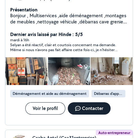
Présentation
Bonjour , Multiservices ,aide déménagement ,montages
de meubles ,nettoyage véhicule ,débarras cave grenier
jardin mise en déchèterie etc.. petite mécanique
n'hésitez pas Possibilité d'être 3 ou 4 personnes selon
Dernier avis laissé par Hinde : 5/5
les besoins Snap: ssalih714
mardi à 16h
Selyan a été réactif, clair et courtois concernant ma demande.
Même si nous n'avons pas fait affaire cette fois-ci, je n'hésiterai
pas si besoin pour d'autres prestations. Bonne continuation.
Déménagement et aide au déménagement
Débarras d'appartement
Voir le profil
Contacter
Auto-entrepreneur
Csaba Antal (Csa31entreprise)