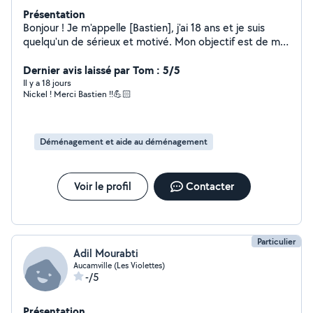
Présentation
Bonjour ! Je m'appelle [Bastien], j'ai 18 ans et je suis
quelqu'un de sérieux et motivé. Mon objectif est de me
faire un peu d'argent pour financer mes études.
Dernier avis laissé par Tom : 5/5
Il y a 18 jours
Nickel ! Merci Bastien !!💪🏻
Déménagement et aide au déménagement
Voir le profil
Contacter
Particulier
Adil Mourabti
Aucamville (Les Violettes)
-/5
Présentation