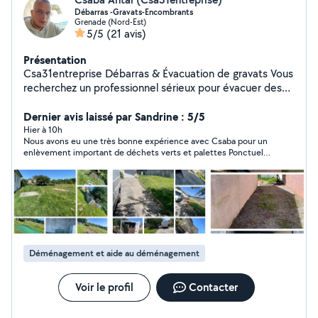
Débarras -Gravats-Encombrants
Grenade (Nord-Est)
5/5
(21 avis)
Présentation
Csa31entreprise Débarras & Évacuation de gravats Vous
recherchez un professionnel sérieux pour évacuer des
gravats, vider une maison, un garage ou enlever des
déchets verts ? Spécialisé dans le débarras, l'évacuation
Dernier avis laissé par Sandrine : 5/5
de gravats et l'enlèvement de déchets non dangereux.
Hier à 10h
Nous avons eu une très bonne expérience avec Csaba pour un
Prestations proposées : * Évacuation de gravats de
enlèvement important de déchets verts et palettes Ponctuel,
chantier * Débarras de maisons, appartements, caves
efficace, rigoureux et très réactif Nous lui ferons de nouveau
et garages * Enlèvement d'encombrants * Évacuation de
confiance pour une prochaine prestation
déchets verts * Débarras après travaux ou rénovation *
Nettoyage léger après intervention si nécessaire
Entreprise déclarée Assurance RC Pro. Intervention à
Grenade, Toulouse et dans toute la Haute-Garonne.
Envoyez-moi quelques photos afin que je puisse établir
Déménagement et aide au déménagement
un devis précis.
Voir le profil
Contacter