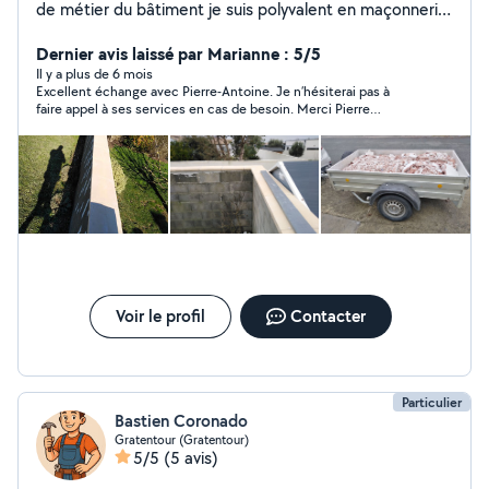
de métier du bâtiment je suis polyvalent en maçonnerie,
carrelage, plomberie, démolition, montage de meuble,
tonte de pelouse, taille de haie, débroussaillage,élagage
Dernier avis laissé par Marianne : 5/5
et abattage d'arbre , évacuation gravat et dechet vert
Il y a plus de 6 mois
Excellent échange avec Pierre-Antoine. Je n’hésiterai pas à
ect... , Je suis disponible rapidement ponctuel et je
faire appel à ses services en cas de besoin. Merci Pierre
m'adapte à vos besoin
Antoine
Voir le profil
Contacter
Particulier
Bastien Coronado
Gratentour (Gratentour)
5/5
(5 avis)