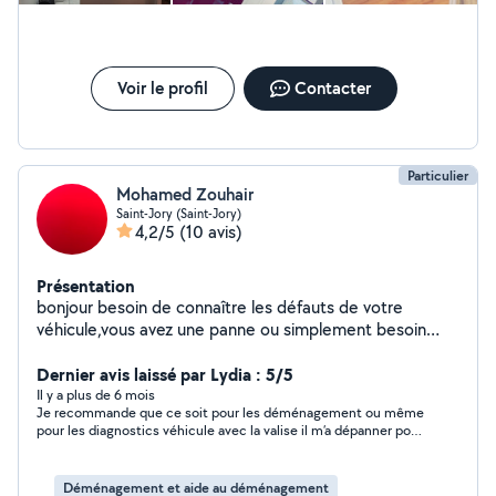
Voir le profil
Contacter
Particulier
Mohamed Zouhair
Saint-Jory (Saint-Jory)
4,2/5
(10 avis)
Présentation
bonjour besoin de connaître les défauts de votre
véhicule,vous avez une panne ou simplement besoin
d'effacer un voyant ou un code je suis disponible pour
vous passer la valise et vous faire un diagnostic précis
Dernier avis laissé par Lydia : 5/5
Il y a plus de 6 mois
Je recommande que ce soit pour les déménagement ou même
pour les diagnostics véhicule avec la valise il m’a dépanner pour
les deux à un prix intéressant
Déménagement et aide au déménagement