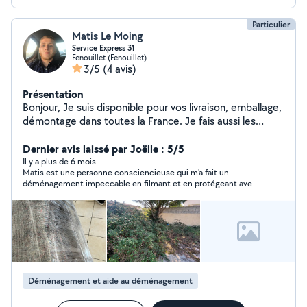
Particulier
Matis Le Moing
Service Express 31
Fenouillet (Fenouillet)
3/5
(4 avis)
Présentation
Bonjour, Je suis disponible pour vos livraison, emballage,
démontage dans toutes la France. Je fais aussi les
encombrant et les déchet vert
Dernier avis laissé par Joëlle : 5/5
Il y a plus de 6 mois
Matis est une personne consciencieuse qui m'a fait un
déménagement impeccable en filmant et en protégeant avec
des couvertures tous les meubles. Il est dynamique, efficace,
hyper poli et super gentil. Je le recommande vivement.
Déménagement et aide au déménagement