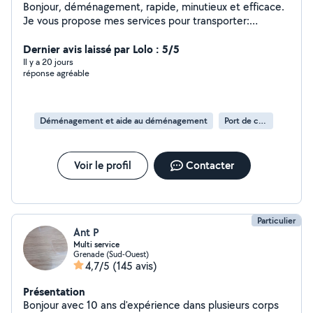
Bonjour, déménagement, rapide, minutieux et efficace.
Je vous propose mes services pour transporter:
électroménager, meubles, cartons, achats en grande
surface, aide aux chargements et déchargement en cas
Dernier avis laissé par Lolo : 5/5
de besoin.. Contactez moi, n'hésitez pas à me laisser un
Il y a 20 jours
réponse agréable
message qui sera traité rapidement. Merci et a bientôt
Déménagement et aide au déménagement
Port de cartons
Voir le profil
Contacter
Particulier
Ant P
Multi service
Grenade (Sud-Ouest)
4,7/5
(145 avis)
Présentation
Bonjour avec 10 ans d'expérience dans plusieurs corps