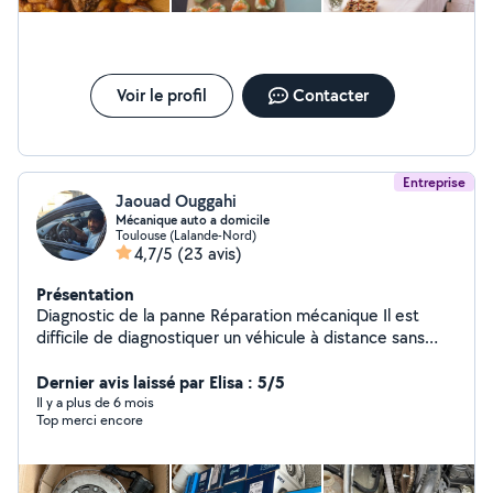
Voir le profil
Contacter
Entreprise
Jaouad Ouggahi
Mécanique auto a domicile
Toulouse (Lalande-Nord)
4,7/5
(23 avis)
Présentation
Diagnostic de la panne Réparation mécanique Il est
difficile de diagnostiquer un véhicule à distance sans
avoir vue le véhicule. Je peux éventuellement vous dire
si c'est grave ou pas . Prenez rdv et on voi ensemble
Dernier avis laissé par Elisa : 5/5
Il y a plus de 6 mois
Top merci encore