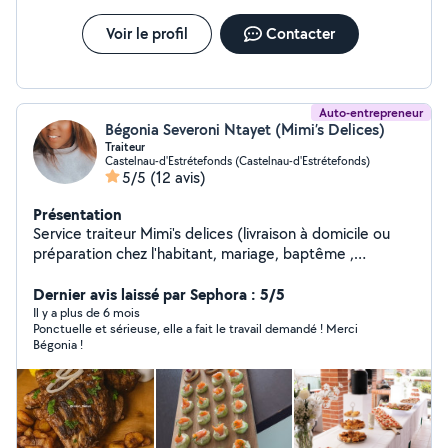
Voir le profil
Contacter
Auto-entrepreneur
Bégonia Severoni Ntayet (Mimi’s Delices)
Traiteur
Castelnau-d'Estrétefonds (Castelnau-d'Estrétefonds)
5/5
(12 avis)
Présentation
Service traiteur Mimi's delices (livraison à domicile ou
préparation chez l'habitant, mariage, baptême ,
anniversaire, événement d'entreprise ). Devis sur
mesure sur demande.
Dernier avis laissé par Sephora : 5/5
Il y a plus de 6 mois
Ponctuelle et sérieuse, elle a fait le travail demandé ! Merci
Bégonia !