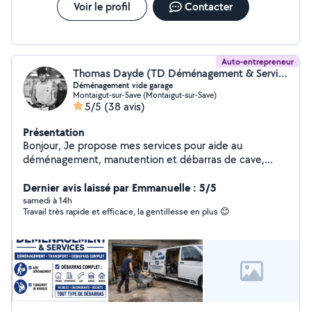
Voir le profil
Contacter
Auto-entrepreneur
Thomas Dayde (TD Déménagement & Services)
Déménagement vide garage
Montaigut-sur-Save (Montaigut-sur-Save)
5/5
(38 avis)
Présentation
Bonjour, Je propose mes services pour aide au
déménagement, manutention et débarras de cave,
garage ou maison. Je peux vous aider à porter, charger,
déplacer des meubles ou vider des espaces
Dernier avis laissé par Emmanuelle : 5/5
encombrés. Je peux aussi effectuer le montage de vos
samedi à 14h
Travail très rapide et efficace, la gentillesse en plus 😊
meubles (lit, table, dressing). Sérieux, ponctuel et
soigneux. Secteur Toulouse et alentours.