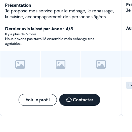
Pr
Présentation
Je propose mes service pour le ménage, le repassage,
la cuisine, accompagnement des personnes âgées
dans les tâches quotidiennes. Je fais également du
Au
soutien scolaire.
Dernier avis laissé par Anne : 4/5
Il y a plus de 6 mois
Nous n’avons pas travaillé ensemble mais échange très
agréables.
C
Voir le profil
Contacter