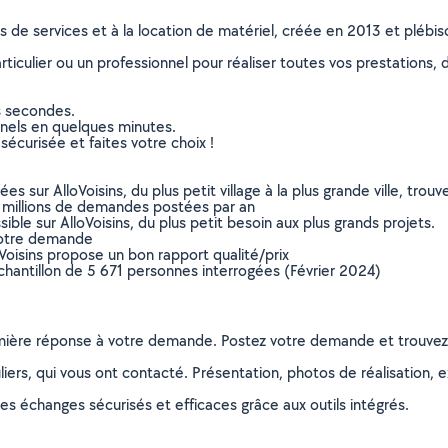
ns de services et à la location de matériel, créée en 2013 et plébi
culier ou un professionnel pour réaliser toutes vos prestations, d
s secondes.
nnels en quelques minutes.
sécurisée et faites votre choix !
sur AlloVoisins, du plus petit village à la plus grande ville, tro
 millions de demandes postées par an
ible sur AlloVoisins, du plus petit besoin aux plus grands projets.
votre demande
oVoisins propose un bon rapport qualité/prix
chantillon de 5 671 personnes interrogées (Février 2024)
remière réponse à votre demande. Postez votre demande et trouve
ers, qui vous ont contacté. Présentation, photos de réalisation, exp
s échanges sécurisés et efficaces grâce aux outils intégrés.