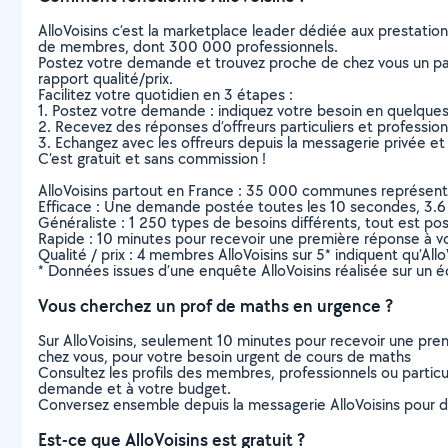
AlloVoisins c’est la marketplace leader dédiée aux prestatio
de membres, dont 300 000 professionnels.
Postez votre demande et trouvez proche de chez vous un parti
rapport qualité/prix.
Facilitez votre quotidien en 3 étapes :
1. Postez votre demande : indiquez votre besoin en quelque
2. Recevez des réponses d’offreurs particuliers et professio
3. Echangez avec les offreurs depuis la messagerie privée et 
C’est gratuit et sans commission !
AlloVoisins partout en France : 35 000 communes représentées 
Efficace : Une demande postée toutes les 10 secondes, 3.6
Généraliste : 1 250 types de besoins différents, tout est poss
Rapide : 10 minutes pour recevoir une première réponse à 
Qualité / prix : 4 membres AlloVoisins sur 5* indiquent qu’All
* Données issues d’une enquête AlloVoisins réalisée sur un é
Vous cherchez un prof de maths en urgence ?
Sur AlloVoisins, seulement 10 minutes pour recevoir une p
chez vous, pour votre besoin urgent de cours de maths
Consultez les profils des membres, professionnels ou particuli
demande et à votre budget.
Conversez ensemble depuis la messagerie AlloVoisins pour de
Est-ce que AlloVoisins est gratuit ?