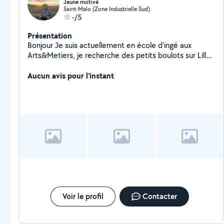
Jeune motivé
Saint-Malo (Zone Industrielle Sud)
-/5
Présentation
Bonjour Je suis actuellement en école d'ingé aux
Arts&Metiers, je recherche des petits boulots sur Lille
à proximité de mon école. J'adore travailler en
extérieur et je suis assez manuel. Alors si vous avez
Aucun avis pour l'instant
besoin, n'hésitez pas à me contacter !
Voir le profil
Contacter