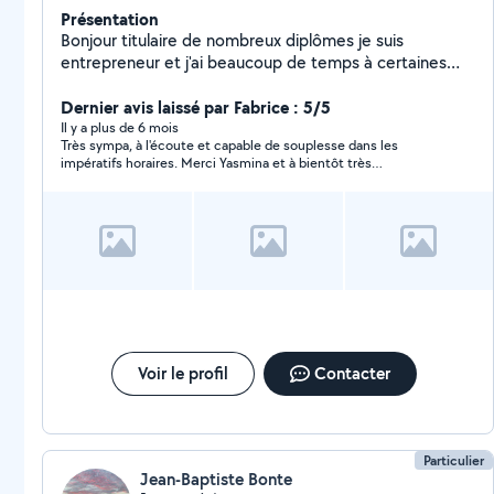
Présentation
Bonjour titulaire de nombreux diplômes je suis
entrepreneur et j'ai beaucoup de temps à certaines
périodes pour rendre des services. Cours de
mathématiques Aide aux devoirs Gardes d enfants
Dernier avis laissé par Fabrice : 5/5
Gardes d'animaux Je peux également aider dans
Il y a plus de 6 mois
Très sympa, à l'écoute et capable de souplesse dans les
d'autres domaines
impératifs horaires. Merci Yasmina et à bientôt très
certainement
Voir le profil
Contacter
Particulier
Jean-Baptiste Bonte