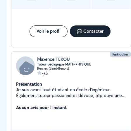
Voir le profil
Contacter
Particulier
Maxence TEKOU
Tuteur pédagogue MATH-PHYSIQUE
Rennes (Saint-Benoit)
-/5
Présentation
Je suis avant tout étudiant en école d'ingénieur.
Également tuteur passionné et dévoué, j'éprouve une
immense satisfaction à guider mes élèves (lycéens ou
en 1ère année d'université)vers la réussite. Ma capacité
Aucun avis pour l'instant
à communiquer avec empathie et à ajuster mes
méthodes d'enseignement en fonction des besoins
individuels crée un lien significatif avec mes apprenants.
Disponible sur Rennes et ses alentours.