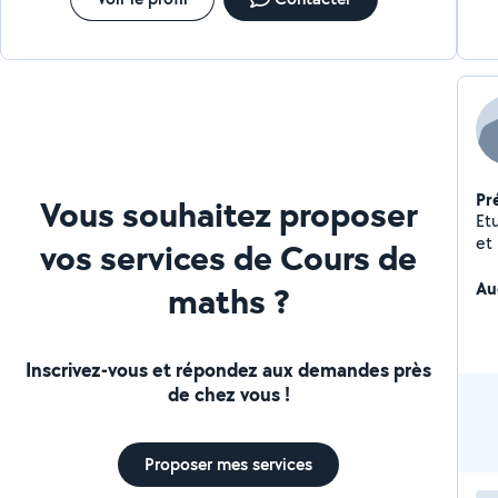
Master en Environnement). N'hésitez pas à me
contacter si mon profil vous intéresse. Cordialement.
Mlle F.
Pr
Vous souhaitez proposer
Et
et
vos services de Cours de
pa
Ch
Au
maths ?
Inscrivez-vous et répondez aux demandes près
de chez vous !
Proposer mes services