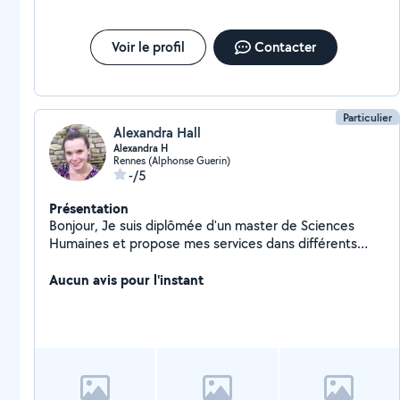
Voir le profil
Contacter
Particulier
Alexandra Hall
Alexandra H
Rennes (Alphonse Guerin)
-/5
Présentation
Bonjour, Je suis diplômée d'un master de Sciences
Humaines et propose mes services dans différents
domaines, principalement pour des cours particuliers
ou de la garde d'animaux.
Aucun avis pour l'instant