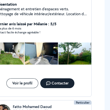
ésentation
énagement et entretien d'espaces verts.
ttoyage de véhicule intérieur/extérieur. Location de
tériel pour nettoyage de véhicule et outillage pour
ntretien d'espaces verts.
rnier avis laissé par Mélanie : 5/5
y a plus de 6 mois
tact facile échange agréable !
Voir le profil
Contacter
Particulier
Fatto Mohamed Daoud