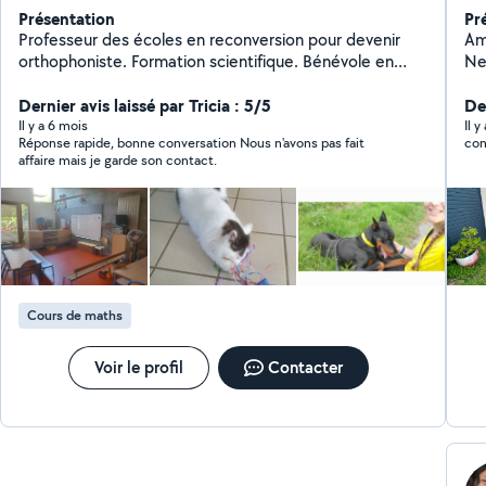
Présentation
Pr
Professeur des écoles en reconversion pour devenir
Am
orthophoniste. Formation scientifique. Bénévole en
Ne
refuge. J'aime bien monter les meubles ikea. Propose :
ma
- cours particuliers (aide aux devoirs, maths CP au
Dernier avis laissé par Tricia : 5/5
l'e
De
supérieur, stimulation élève de maternelle,
Il y a 6 mois
Il 
Réponse rapide, bonne conversation Nous n'avons pas fait
con
entraînements lecture, cours d'orthographe, cours de
affaire mais je garde son contact.
physique chimie/SVT...) - petsitting (promenades ou
visites à domicile) Possibilité de paiement par CESU
pour les cours particuliers, ou pour les promenades
pour personnes dépendantes.
Cours de maths
Voir le profil
Contacter