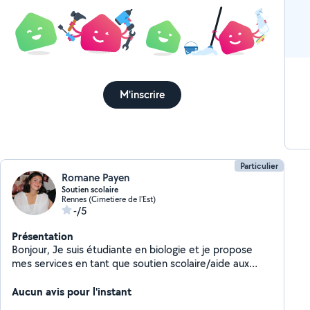
M'inscrire
Particulier
Romane Payen
Soutien scolaire
Rennes (Cimetiere de l'Est)
-/5
Présentation
Bonjour, Je suis étudiante en biologie et je propose
mes services en tant que soutien scolaire/aide aux
devoirs du collège à la terminale dans les matières
scientifiques (mathématiques/SVT/physique/chimie)
Aucun avis pour l'instant