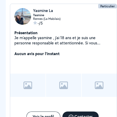
brochures, roll-up, etc...
Particulier
Yasmine La
Yasmine
Rennes (La Mabilais)
-/5
Présentation
Je m'appelle yasmine , j'ai 18 ans et je suis une
personne responsable et attentionnée. Si vous
recherchez une baby-sitter de confiance pour veiller sur
vos enfants, je peux pour vous aider ! Je suis disponible
Aucun avis pour l'instant
[donner vos disponibilités - en journée, en soirée, les
weekends ? De plus si vous avez besoin de quelqu'un
pour le soutien scolaire niveau lycée /college ou
primaire je suis là !
Voir le profil
Contacter