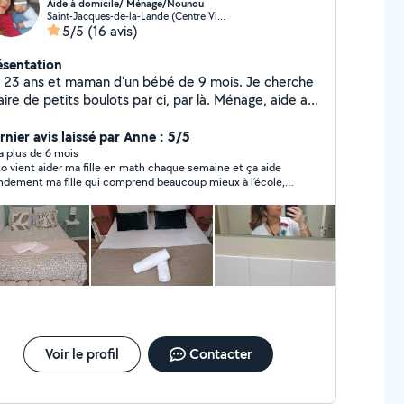
Aide à domicile/ Ménage/Nounou
Saint-Jacques-de-la-Lande (Centre Ville)
5/5
(16 avis)
ésentation
i 23 ans et maman d'un bébé de 9 mois. Je cherche
aire de petits boulots par ci, par là. Ménage, aide aux
voirs, baby sitting (de préférence à mon domicile)
....
rnier avis laissé par Anne : 5/5
y a plus de 6 mois
to vient aider ma fille en math chaque semaine et ça aide
ndement ma fille qui comprend beaucoup mieux à l’école,
ses notes ont remonté :) Je suis très contente. Merci ??
Voir le profil
Contacter