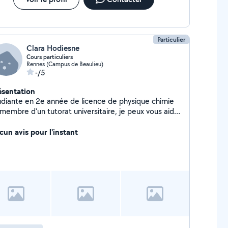
Particulier
Clara Hodiesne
Cours particuliers
Rennes (Campus de Beaulieu)
-/5
ésentation
udiante en 2e année de licence de physique chimie
 membre d'un tutorat universitaire, je peux vous aider
rticulièrement en Mathématiques et en Physique
imie.
cun avis pour l'instant