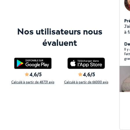
Pr
J'a
Nos utilisateurs nous
à f
de
évaluent
etc
De
Il 
Fat
gra
4,6/5
4,6/5
Calculé à partir de 48731 avis
Calculé à partir de 66000 avis