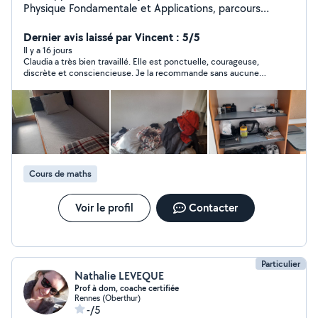
Physique Fondamentale et Applications, parcours
Physique Médicale, à l'Université de Rennes. J'ai
l'habitude d'aider des élèves en mathématiques,
Dernier avis laissé par Vincent : 5/5
physique et sciences, grâce à mon expérience en
Il y a 16 jours
Claudia a très bien travaillé. Elle est ponctuelle, courageuse,
tutorat et à ma capacité à expliquer les notions de
discrète et consciencieuse. Je la recommande sans aucune
manière simple et patiente. Je suis sérieuse, organisée
réserve.
et très fiable, ce qui me permet aussi de proposer des
services de babysitting et de ménage lorsque c'est
nécessaire. J'aime travailler avec les enfants, les
accompagner dans leurs devoirs et contribuer à un
environnement calme et rassurant. Je serais ravie de
mettre mon énergie et mon sens des responsabilités au
Cours de maths
service de votre famille.
Voir le profil
Contacter
Particulier
Nathalie LEVEQUE
Prof à dom, coache certifiée
Rennes (Oberthur)
-/5