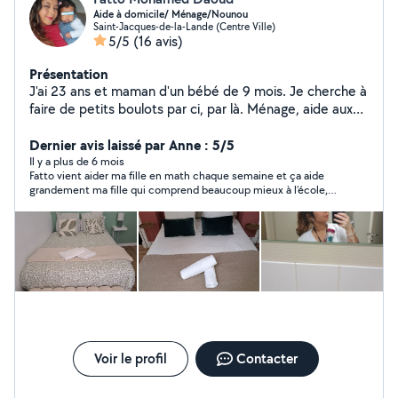
Aide à domicile/ Ménage/Nounou
Saint-Jacques-de-la-Lande (Centre Ville)
5/5
(16 avis)
Présentation
J'ai 23 ans et maman d'un bébé de 9 mois. Je cherche à
faire de petits boulots par ci, par là. Ménage, aide aux
devoirs, baby sitting (de préférence à mon domicile)
etc....
Dernier avis laissé par Anne : 5/5
Il y a plus de 6 mois
Fatto vient aider ma fille en math chaque semaine et ça aide
grandement ma fille qui comprend beaucoup mieux à l’école,
ses notes ont remonté :) Je suis très contente. Merci ??
Voir le profil
Contacter