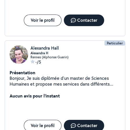
plus si vous avez besoin de quelqu'un pour le soutien
scolaire niveau lycée /college ou primaire je suis là !
Voir le profil
Contacter
Particulier
Alexandra Hall
Alexandra H
Rennes (Alphonse Guerin)
-/5
Présentation
Bonjour, Je suis diplômée d'un master de Sciences
Humaines et propose mes services dans différents
domaines, principalement pour des cours particuliers ou
de la garde d'animaux.
Aucun avis pour l'instant
Voir le profil
Contacter