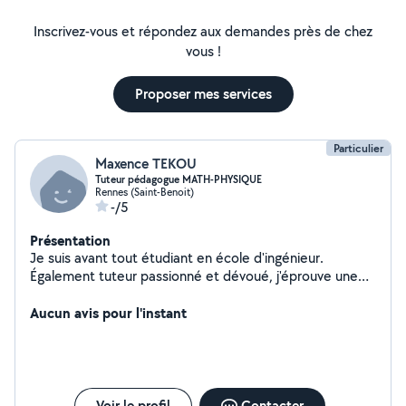
Inscrivez-vous et répondez aux demandes près de chez
vous !
Proposer mes services
Particulier
Maxence TEKOU
Tuteur pédagogue MATH-PHYSIQUE
Rennes (Saint-Benoit)
-/5
Présentation
Je suis avant tout étudiant en école d'ingénieur.
Également tuteur passionné et dévoué, j'éprouve une
immense satisfaction à guider mes élèves (lycéens ou
en 1ère année d'université)vers la réussite. Ma capacité
Aucun avis pour l'instant
à communiquer avec empathie et à ajuster mes
méthodes d'enseignement en fonction des besoins
individuels crée un lien significatif avec mes apprenants.
Disponible sur Rennes et ses alentours.
Voir le profil
Contacter