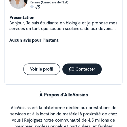
Rennes (Cimetiere de l'Est)
-/5
Présentation
Bonjour, Je suis étudiante en biologie et je propose mes
services en tant que soutien scolaire/aide aux devoirs
du collège à la terminale dans les matières scientifiques
(mathématiques/SVT/physique/chimie)
Aucun avis pour l'instant
Voir le profil
Contacter
À Propos d’AlloVoisins
AlloVoisins est la plateforme dédiée aux prestations de
services et à la location de matériel à proximité de chez
vous ! Rejoignez notre communauté de 4,5 millions de
membres, professionnels et particuliers, et facilitez