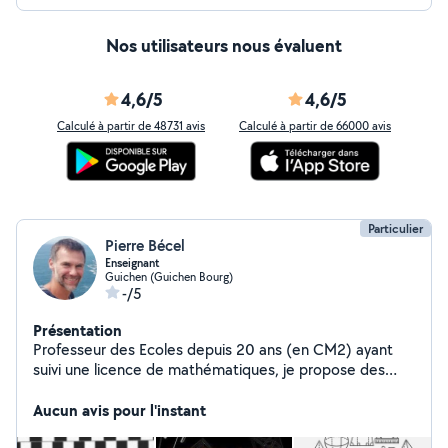
Nos utilisateurs nous évaluent
4,6/5
4,6/5
Calculé à partir de 48731 avis
Calculé à partir de 66000 avis
Particulier
Pierre Bécel
Enseignant
Guichen (Guichen Bourg)
-/5
Présentation
Professeur des Ecoles depuis 20 ans (en CM2) ayant
suivi une licence de mathématiques, je propose des
cours de soutien dans toutes les matières au collège et
plus spécifiquement en mathématiques au lycée.
Aucun avis pour l'instant