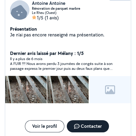
Antoine Antoine
Rénovation de parquet marbre
Le Rheu (Ouest)
1/5
(1 avis)
Présentation
Je n'ai pas encore renseigné ma présentation.
Dernier avis laissé par Mélany : 1/5
Il y a plus de 6 mois
A FUIR !!!! Nous avons perdu 3 journées de congés suite à son
passage express le premier jour puis au deux faux plans que
nous a mi cette personne !!!! Excuses bidons, messages jamais
reçus ou en pleine nuit soit disant. Ensuite, PLUS AUCUNE
NOUVELLE du jour au lendemain, aucune réponse (on lui
demandait simplement quand est ce qu’il pensait pouvoir
revenir) !! Il est parti avec mon plan et n’a pas eu la politesse de
me le rapporter malgré ma demande ! Incorrect et pas
professionnel !!
Voir le profil
Contacter