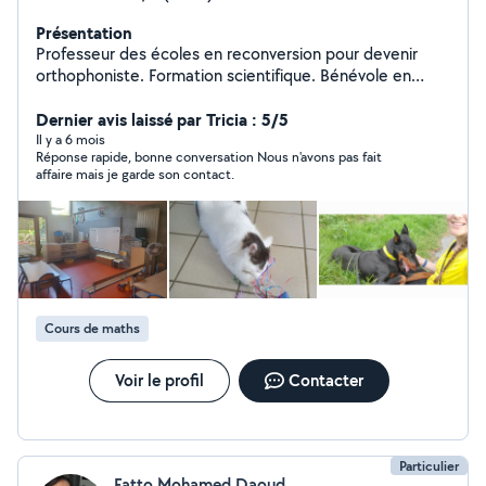
Présentation
Professeur des écoles en reconversion pour devenir
orthophoniste. Formation scientifique. Bénévole en
refuge. J'aime bien monter les meubles ikea. Propose : -
cours particuliers (aide aux devoirs, maths CP au
Dernier avis laissé par Tricia : 5/5
supérieur, stimulation élève de maternelle,
Il y a 6 mois
Réponse rapide, bonne conversation Nous n'avons pas fait
entraînements lecture, cours d'orthographe, cours de
affaire mais je garde son contact.
physique chimie/SVT...) - petsitting (promenades ou
visites à domicile) Possibilité de paiement par CESU
pour les cours particuliers, ou pour les promenades pour
personnes dépendantes.
Cours de maths
Voir le profil
Contacter
Particulier
Fatto Mohamed Daoud