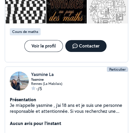
Cours de maths
Voir le profil
Contacter
Particulier
Yasmine La
Yasmine
Rennes (La Mabilais)
-/5
Présentation
Je m'appelle yasmine , j'ai 18 ans et je suis une personne
responsable et attentionnée. Si vous recherchez une
baby-sitter de confiance pour veiller sur vos enfants, je
peux pour vous aider ! Je suis disponible [donner vos
Aucun avis pour l'instant
disponibilités - en journée, en soirée, les weekends ? De