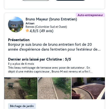
Auto-entrepreneur
Bruno Mayeur (bruno Entretien)
Artisan
Rennes (Colombier Sud et Ouest)
4,8/5
(49 avis)
Présentation
Bonjour je suis bruno de bruno.entretien fort de 20
année d'expérience dans l'entretien pour l'extérieur de
votre maison possède un savoir-faire et des outils
adaptés pour des intervention simple et rapide en toute
Dernier avis laissé par Christine : 5/5
sécurité Vous pouvez me contacter je serai ravi
Il y a plus de 6 mois
Très beau nettoyage de terrasse avec pose de saturateur . En
d'intervenir chez vous cordialement Bruno de Bruno
dépit d une météo capricieuse , Bruno M est revenu et a fini le
Entretien
travail en un temps record . Travail bien fait , rapide et contact
très agréable . Je recommande
Bêchage de jardin