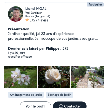
Particulier
Lionel MOAL
Vrai Jardinier
Rennes (Torigne Est)
5/5
(4 avis)
Présentation
Jardinier qualifié, j'ai 23 ans d'expérience
professionnelle. Je m'occupe de vos jardins avec grand
soin toute l'année et sous tous les temps. Solide
connaissance des végétaux, je conçois le jardin aussi
Dernier avis laissé par Philippe : 5/5
beau que possible. J'interviens sur l'ensemble de
Il y a 20 jours
réactif et efficace
Rennes Métropole, ainsi que sur la côte, de St Malo à St
Lunaire. Mes interventions se font principalement par
service CESU.
Aménagement de jardin
Bêchage de jardin
Voir le profil
Contacter