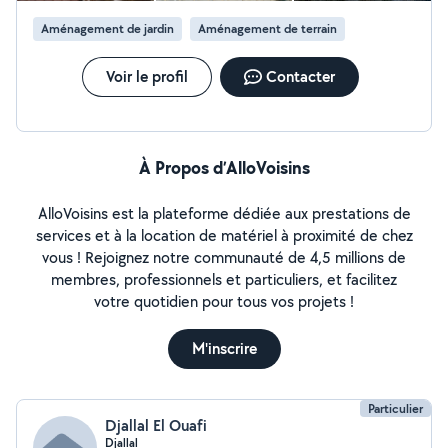
soigné. Quand à la terrasse, je n'avais pas imaginé que leur
Aménagement de jardin
Aménagement de terrain
rencontre me permettrait de modifier certaines choses pour
rendre les finitions esthétiques (pose de planelle pour y coller
des restes de carrelage pour faire une jolie contremarche) et
Voir le profil
Contacter
corriger quelques dalles qui bougeaient un peu (terrasse sur
plot). Merci encore pour ce travail. Je recommande sans
problème !
À Propos d’AlloVoisins
AlloVoisins est la plateforme dédiée aux prestations de
services et à la location de matériel à proximité de chez
vous ! Rejoignez notre communauté de 4,5 millions de
membres, professionnels et particuliers, et facilitez
votre quotidien pour tous vos projets !
M'inscrire
Particulier
Djallal El Ouafi
Djallal