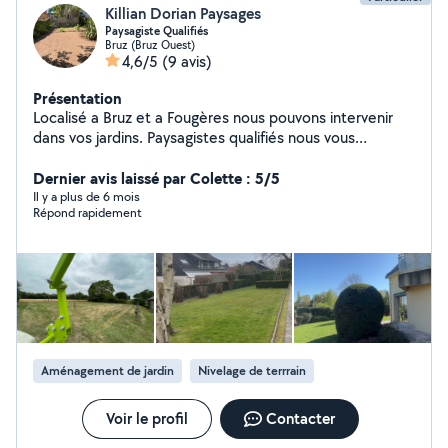
Killian Dorian Paysages
Paysagiste Qualifiés
Bruz (Bruz Ouest)
4,6/5
(9 avis)
Présentation
Localisé a Bruz et a Fougères nous pouvons intervenir
dans vos jardins. Paysagistes qualifiés nous vous
proposons nos services en entretien d'espaces verts: (
Taille de haie, Tonte, Débroussaillage ,Remise en état)
Dernier avis laissé par Colette : 5/5
Ainsi que en création(Plantations , Massifs, Gazon)
Il y a plus de 6 mois
Répond rapidement
Aménagement de jardin
Nivelage de terrrain
Voir le profil
Contacter