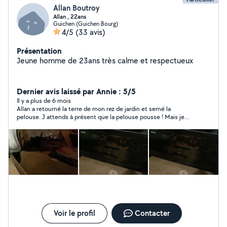
Allan Boutroy
Allan , 22ans
Guichen (Guichen Bourg)
4/5
(33 avis)
Présentation
Jeune homme de 23ans très calme et respectueux
Dernier avis laissé par Annie : 5/5
Il y a plus de 6 mois
Allan a retourné la terre de mon rez de jardin et semé la
pelouse. J attends à présent que la pelouse pousse ! Mais je
peux déjà recommander allan pour sa gentillesse son sérieux et
la qualité de xon intervention. Je referais appel à lui pour d
autres travaux de jardin.
Voir le profil
Contacter