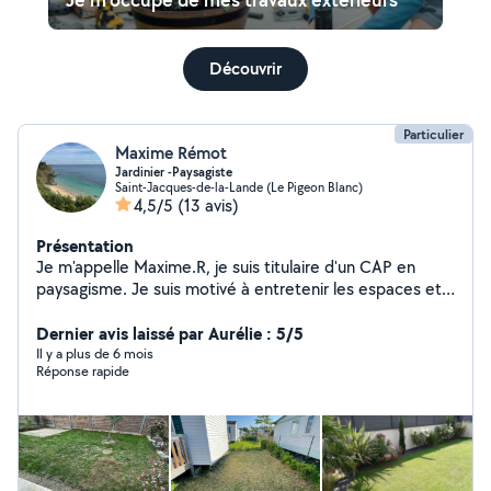
Découvrir
Particulier
Maxime Rémot
Jardinier -Paysagiste
Saint-Jacques-de-la-Lande (Le Pigeon Blanc)
4,5/5
(13 avis)
Présentation
Je m'appelle Maxime.R, je suis titulaire d'un CAP en
paysagisme. Je suis motivé à entretenir les espaces et à
créer des environnements naturels esthétiques, au
service des gens.
Dernier avis laissé par Aurélie : 5/5
Il y a plus de 6 mois
Réponse rapide