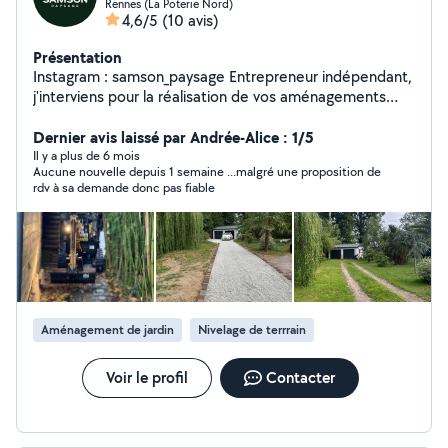
Rennes (La Poterie Nord)
4,6/5
(10 avis)
Présentation
Instagram : samson_paysage Entrepreneur indépendant,
j'interviens pour la réalisation de vos aménagements
extérieurs ainsi que l'entretien de vos espaces verts.
Aménagement : terrassement, nivelage, création
Dernier avis laissé par Andrée-Alice : 1/5
d'allées et bordures, pavage, dallage, joints. Je réalise
Il y a plus de 6 mois
Aucune nouvelle depuis 1 semaine ...malgré une proposition de
également la pose de gazon de placage pour un rendu
rdv à sa demande donc pas fiable
immédiat et de qualité. Entretien : taille de haies et
arbustes dans le respect du végétal, plantations et
nettoyage de terrasse. Possibilité de suivi régulier pour
garder un jardin propre et soigné toute l'année.
Expérience dans la conduite d'engins de chantier. Travail
sérieux et soigné. Devis uniquement après visite.
Aménagement de jardin
Nivelage de terrrain
Voir le profil
Contacter