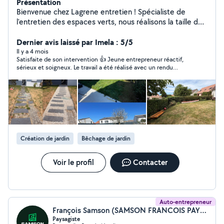
Présentation
Bienvenue chez Lagrene entretien ! Spécialiste de
l'entretien des espaces verts, nous réalisons la taille de
haies, l'élagage, l'abattage, le débroussaillage, la tonte
et l'entretien de jardins. Nos équipes interviennent à
Dernier avis laissé par Imela : 5/5
Rennes et dans toute l'Ille-et-Vilaine 35 ainsi qu'en
Il y a 4 mois
Satisfaite de son intervention 👍 Jeune entrepreneur réactif,
Seine-et-Marne 77 Travail soigné, devis gratuit et
sérieux et soigneux. Le travail a été réalisé avec un rendu
intervention rapide.
propre et soigné. Je recommande sans hésiter pour vos travaux
de jardin / paysagisme 🌿
Création de jardin
Bêchage de jardin
Voir le profil
Contacter
Auto-entrepreneur
François Samson (SAMSON FRANCOIS PAYSAGE)
Paysagiste