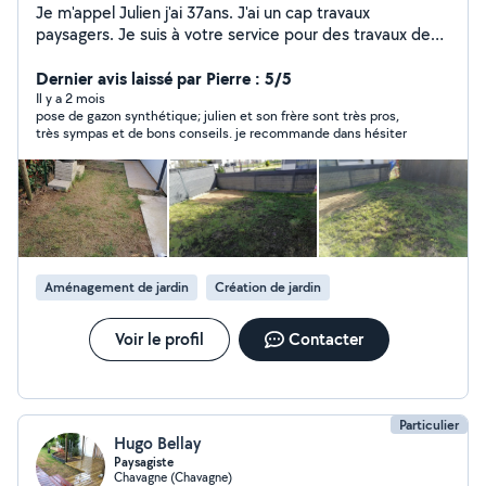
Je m'appel Julien j'ai 37ans. J'ai un cap travaux
paysagers. Je suis à votre service pour des travaux de
jardinage (tonte, désherbage, semi pelouse, taille de
haie, élagage, pose de gazon synthétique, pose de
Dernier avis laissé par Pierre : 5/5
clôture) ou tous autre entretien de jardin. Je suis aussi à
Il y a 2 mois
pose de gazon synthétique; julien et son frère sont très pros,
l'aise avec la peinture, nettoyage, pose d'étagères,
très sympas et de bons conseils. je recommande dans hésiter
montage de meubles...
Aménagement de jardin
Création de jardin
Voir le profil
Contacter
Particulier
Hugo Bellay
Paysagiste
Chavagne (Chavagne)