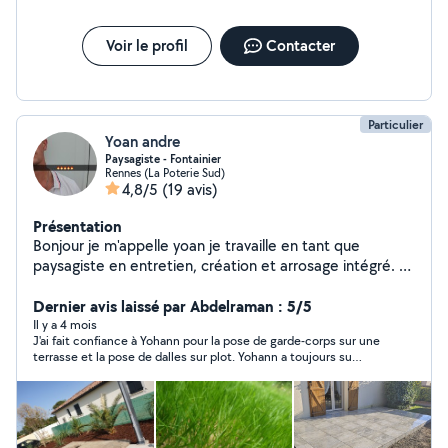
Voir le profil
Contacter
Particulier
Yoan andre
Paysagiste - Fontainier
Rennes (La Poterie Sud)
4,8/5
(19 avis)
Présentation
Bonjour je m'appelle yoan je travaille en tant que
paysagiste en entretien, création et arrosage intégré. Je
suis libre tout week-end pour répondre à vos besoins.
Dernier avis laissé par Abdelraman : 5/5
Il y a 4 mois
J'ai fait confiance à Yohann pour la pose de garde-corps sur une
terrasse et la pose de dalles sur plot. Yohann a toujours su
s'adapter aux difficultés techniques qu'il a rencontré comme
par exemple des garde-corps d'une qualité très moyenne pour
lesquels il a fait tout son possible pour obtenir le meilleur
résultat. Excellent travail, super pro, ponctuel. Un paysagiste à
recommander sans le moindre doute