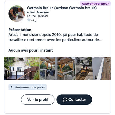
Auto-entrepreneur
Germain Brault (Artisan Germain brault)
Artisan Menuisier
Le Rheu (Ouest)
-/5
Présentation
Artisan menuisier depuis 2010, j'ai pour habitude de
travailler directement avec les particuliers autour de
Rennes 3500. Mon but est de vous accompagner pour
la réalisation de vos projets sur mesure. Je réalise des
Aucun avis pour l'instant
agencements comme les : - Dressings / Placards -
Bureaux /Bibliothèque - Parquet ... Ainsi que la
fabrication d'aménagement extérieur bois comme: -
Pergola bois - Carport double - Terrasse / Pilotis - Salon
de jardin bois... Si vous souhaitez un devis gratuit je
reste joignable par téléphone ou par mail.
Aménagement de jardin
Voir le profil
Contacter