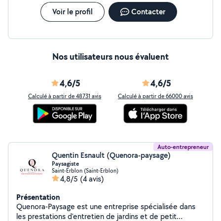
POURQUOI CHOISIR TEDJI ? C'est la garantie d'un
travail soigné et d'un chantier livré parfaitement propre.
Voir le profil
Contacter
Ne vous souciez plus de l'évacuation je m'occupe de
tout !
Nos utilisateurs nous évaluent
4,6/5
4,6/5
Calculé à partir de 48731 avis
Calculé à partir de 66000 avis
Auto-entrepreneur
Quentin Esnault (Quenora-paysage)
Paysagiste
Saint-Erblon (Saint-Erblon)
4,8/5
(4 avis)
Présentation
Quenora-Paysage est une entreprise spécialisée dans
les prestations d'entretien de jardins et de petit