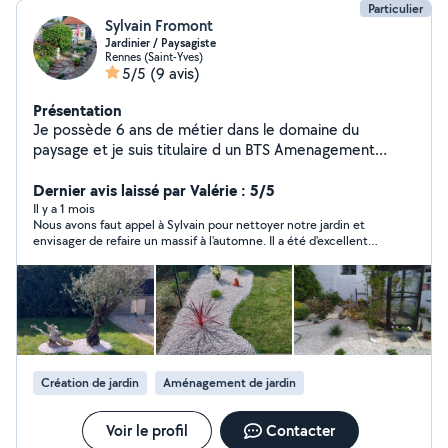
Particulier
Sylvain Fromont
Jardinier / Paysagiste
Rennes (Saint-Yves)
5/5
(9 avis)
Présentation
Je possède 6 ans de métier dans le domaine du
paysage et je suis titulaire d un BTS Amenagement
Paysagers, je vous propose mes services pour conseiller,
créer et entretenir votre jardin. Je réalise des tailles de
Dernier avis laissé par Valérie : 5/5
haies, petits abattages, plantations et des création de
Il y a 1 mois
Nous avons faut appel à Sylvain pour nettoyer notre jardin et
massifs.
envisager de refaire un massif à l'automne. Il a été d'excellent
conseil. On sent qu'il aime son métier et le connaît
parfaitement. Il travaille bien, est très efficace et courageux car
il a dû travailler en période de canicule. De plus ses prix sont
raisonnables. Au total, nous le conseillons sans réserve et
referons appel à lui à l'automne.
Création de jardin
Aménagement de jardin
Voir le profil
Contacter