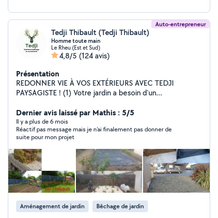
Auto-entrepreneur
Tedji Thibault (Tedji Thibault)
Homme toute main
Le Rheu (Est et Sud)
4,8/5
(124 avis)
Présentation
REDONNER VIE À VOS EXTÉRIEURS AVEC TEDJI
PAYSAGISTE ! (1) Votre jardin a besoin d'un
rafraîchissement ou d'un nettoyage profond ? Tedji et à
votre service pour transformer et assainir vos espaces
Dernier avis laissé par Mathis : 5/5
verts. (2) NOS INTERVENTIONS CLÉS : Taille de
Il y a plus de 6 mois
Réactif pas message mais je n’ai finalement pas donner de
précision : haies, arbustes et taille spécifique d'arbres
suite pour mon projet
fruitiers. (3) ÉLAGAGE & ABATTAGE : entretien et
sécurisation de vos arbres. (4) Ramassage des feuilles
tomber au sol en automne passage du souffleur.
nettoyage de vos gouttières (5) ASSAINISSEMENT :
traitement de tout support contaminé et envahi par les
végétaux parasite mousses lichen pollution
verdissement. (6) Zéro encombre : évacuation de vos
Aménagement de jardin
Bêchage de jardin
déchets verts et enlèvement de vos encombrants.