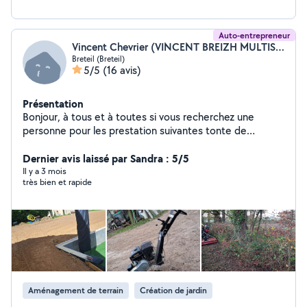
Auto-entrepreneur
Vincent Chevrier (VINCENT BREIZH MULTISERVICES)
Breteil (Breteil)
5/5
(16 avis)
Présentation
Bonjour, à tous et à toutes si vous recherchez une
personne pour les prestation suivantes tonte de
pelouse, taille de haie, broyage de végétaux, remise au
propre d'un terrain avec des ronces ou des herbes
Dernier avis laissé par Sandra : 5/5
hautes ou autre prestation n'hésitez pas a me contacter
Il y a 3 mois
très bien et rapide
pour avoir un devis. Cordialement. Bonne journée.
Possibilité de payement en cesu
Aménagement de terrain
Création de jardin