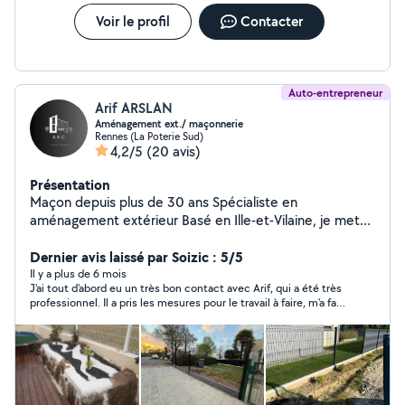
Voir le profil
Contacter
Auto-entrepreneur
Arif ARSLAN
Aménagement ext./ maçonnerie
Rennes (La Poterie Sud)
4,2/5
(20 avis)
Présentation
Maçon depuis plus de 30 ans Spécialiste en
aménagement extérieur Basé en Ille-et-Vilaine, je mets
à votre service 32 ans d'expérience dans le bâtiment, le
gros œuvre et l'aménagement extérieur.
Dernier avis laissé par Soizic : 5/5
Il y a plus de 6 mois
J'ai tout d'abord eu un très bon contact avec Arif, qui a été très
professionnel. Il a pris les mesures pour le travail à faire, m'a fait
un devis abordable. C'est son père, maçon, qui est intervenu
pour la maçonnerie (béton, pavés, dalles sur sable). Arif s'est
chargé de la partie terrasse. Le père a été de très bons conseils
et a eu une idée que je n'avais pas imaginé. Il a posé des
bordures (il m'en restait d'un précédent chantier) de chaque
côté de la clôture ce qui permet que ce soit esthétiquement
plus joli. Je l'en remercie pour ce travail. Un travail propre,