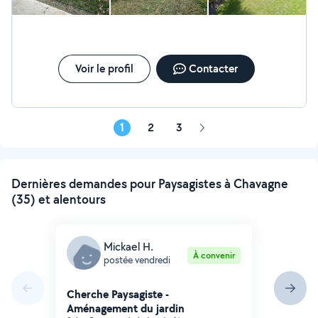
Voir le profil
Contacter
1
2
3
Page
suivante
Dernières demandes pour Paysagistes à Chavagne
(35) et alentours
Mickael H.
À convenir
postée vendredi
Cherche Paysagiste -
Aménagement du jardin