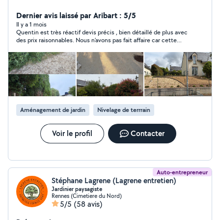
aménagement extérieur en Ille-et-Vilaine. Interviens
auprès des particuliers pour la taille de haies et
Dernier avis laissé par Aribart : 5/5
d'arbustes, le désherbage, le nettoyage des extérieurs
Il y a 1 mois
Quentin est très réactif devis précis , bien détaillé de plus avec
et l'entretien des espaces verts. Chaque intervention
des prix raisonnables. Nous n’avons pas fait affaire car cette
est réalisée avec soin, dans le respect de votre jardin et
toile devait être posée très rapidement pour des raisons de
de l'environnement. Je propose des prestations
sécurités pour notre petite fille.
adaptées à vos besoins, avec un travail sérieux.
Intervention à domicile Devis gratuit Réactivité et
proximité. Vous pouvez également bénéficier du crédit
d'impôt de 50% via la coopérative Unipros.
Aménagement de jardin
Nivelage de terrrain
Voir le profil
Contacter
Auto-entrepreneur
Stéphane Lagrene (Lagrene entretien)
Jardinier paysagiste
Rennes (Cimetiere du Nord)
5/5
(58 avis)