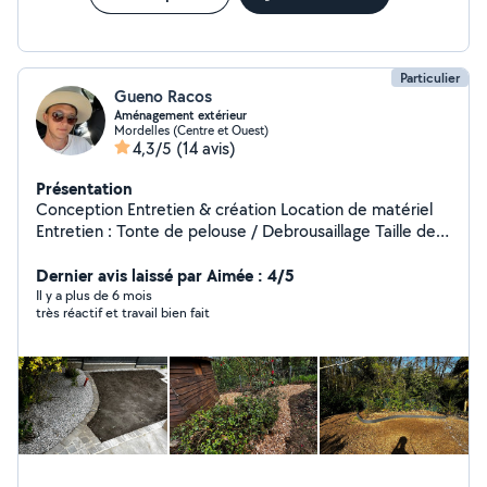
Particulier
Gueno Racos
Aménagement extérieur
Mordelles (Centre et Ouest)
4,3/5
(14 avis)
Présentation
Conception Entretien & création Location de matériel
Entretien : Tonte de pelouse / Debrousaillage Taille de
haie Désherbage cour et allées Élagage Création :
Gazon Pavage / dallage Terrasses Murets Pose de palis
Dernier avis laissé par Aimée : 4/5
Clôtures Cour et allée gravillonnée Me contacter pour
Il y a plus de 6 mois
très réactif et travail bien fait
plus de renseignements Conception : Plan 2D Plan 3D
Location de matériel : Contactez moi pour plus
d'informations